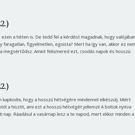
2.)
 ezen a héten is. De tedd fel a kérdést magadnak, hogy valójába
y faragatlan, figyelmetlen, egoista? Mert ha így van, akkor ez ne
, ha megsértődsz. Amint felismered ezt, csodás napok és hosszú
2.)
n kapkodni, hogy a hosszú hétvégére mindennel elkészülj. Miért
 a hisztit, ami ezt a hosszú hétvégét jellemzi! A boltok nyitva
i nap. Ráadásul a vasárnap lesz a te napod, mert ekkor minden a