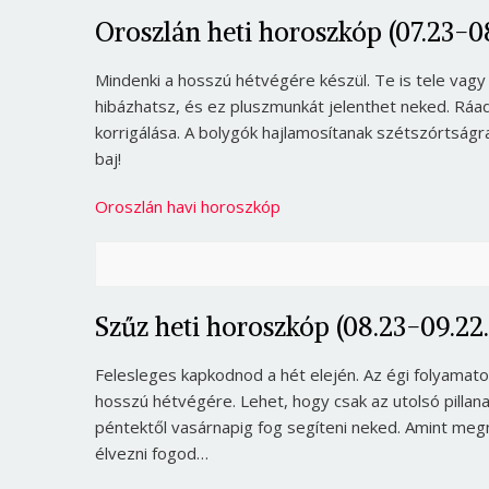
Oroszlán heti horoszkóp (07.23-08
Mindenki a hosszú hétvégére készül. Te is tele vagy 
hibázhatsz, és ez pluszmunkát jelenthet neked. Ráa
korrigálása. A bolygók hajlamosítanak szétszórtságr
baj!
Oroszlán havi horoszkóp
Szűz heti horoszkóp (08.23-09.22.
Felesleges kapkodnod a hét elején. Az égi folyamato
hosszú hétvégére. Lehet, hogy csak az utolsó pillan
péntektől vasárnapig fog segíteni neked. Amint meg
élvezni fogod…