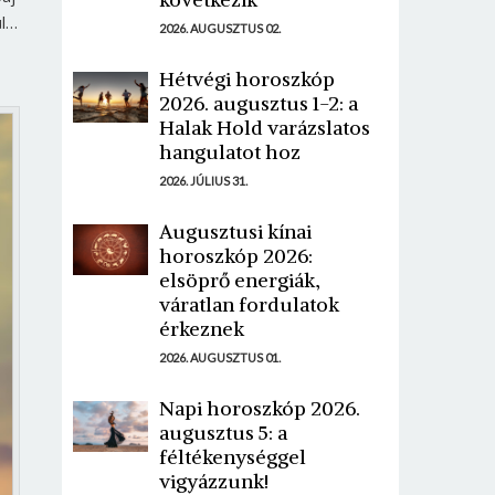
ül…
2026. AUGUSZTUS 02.
Hétvégi horoszkóp
2026. augusztus 1-2: a
Halak Hold varázslatos
hangulatot hoz
2026. JÚLIUS 31.
Augusztusi kínai
horoszkóp 2026:
elsöprő energiák,
váratlan fordulatok
érkeznek
2026. AUGUSZTUS 01.
Napi horoszkóp 2026.
augusztus 5: a
féltékenységgel
vigyázzunk!