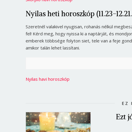
Nyilas heti horoszkóp (11.23-12.21.
Szeretnél valakivel nyugisan, rohanás nélkül megbes
fel! Kérd meg, hogy nyissa ki a naptárját, és mondjo
emberek többsége folyton siet, tele van a feje gondo
amikor talán lehet lassítani.
Nyilas havi horoszkóp
EZ 
Ezt j