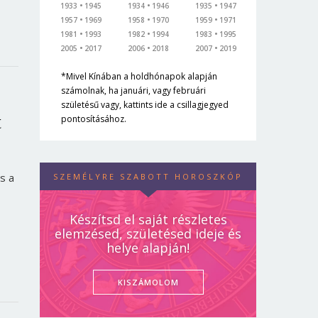
1933
1945
1934
1946
1935
1947
1957
1969
1958
1970
1959
1971
1981
1993
1982
1994
1983
1995
2005
2017
2006
2018
2007
2019
*Mivel Kínában a holdhónapok alapján
számolnak, ha januári, vagy februári
születésű vagy, kattints ide a csillagjegyed
t
pontosításához.
s a
SZEMÉLYRE SZABOTT HOROSZKÓP
Készítsd el saját részletes
elemzésed, születésed ideje és
helye alapján!
KISZÁMOLOM