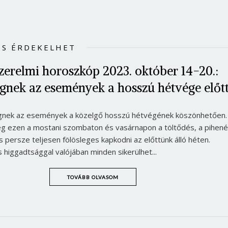
Jelszó
IS ÉRDEKELHET
Mégse
Bejelentkezés
szerelmi horoszkóp 2023. október 14-20.:
gnek az események a hosszú hétvége előt
ögnek az események a közelgő hosszú hétvégének köszönhetően.
g ezen a mostani szombaton és vasárnapon a töltődés, a pihené
 persze teljesen fölösleges kapkodni az előttünk álló héten.
higgadtsággal valójában minden sikerülhet...
TOVÁBB OLVASOM