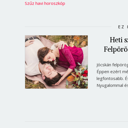
Szűz havi horoszkóp
EZ 
Heti 
Felpörö
Jócskán felpör
Éppen ezért mé
legfontosabb. És
Nyugalommal és 