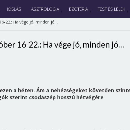
JÓSLÁS
ASZTROLÓGIA
EZOTÉRIA
TEST ÉS LÉLEK
16-22.: Ha vége jó, minden jó…
óber 16-22.: Ha vége jó, minden jó…
 ezen a héten. Ám a nehézségeket követően szint
ygók szerint csodaszép hosszú hétvégére