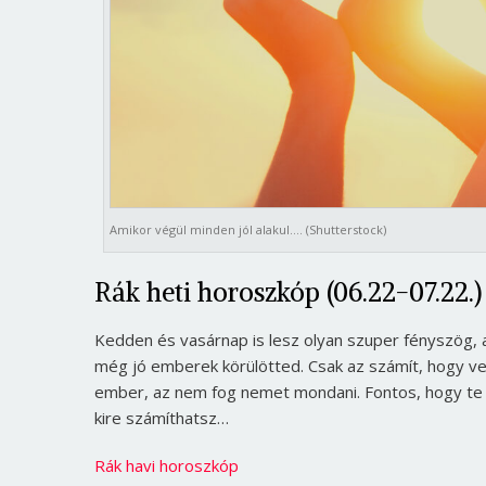
Amikor végül minden jól alakul…. (Shutterstock)
Rák heti horoszkóp (06.22-07.22.)
Kedden és vasárnap is lesz olyan szuper fényszög,
még jó emberek körülötted. Csak az számít, hogy velü
ember, az nem fog nemet mondani. Fontos, hogy te ké
kire számíthatsz…
Rák havi horoszkóp