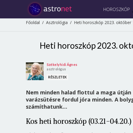
HOROSZKÓP
Főoldal
/
Asztrológia
/
Heti horoszkóp 2023. október 
Heti horoszkóp 2023. okt
Székelyhidi Ágnes
asztrológus
RÉSZLETEK
Nem minden halad flottul a maga útján
varázsütésre fordul jóra minden. A bol
számíthatunk…
Kos heti horoszkóp (03.21-04.20.)