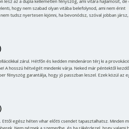
 lesz az a dupla kellemetlen fényszög, ami vitára hajlamosít, de
elenti, hogy nem szabad olyan vitába belefolynod, ami nem érint
 nem tudsz nyertesen kijönni, ha bevonódsz, szóval jobban jársz,
)
ellációkkal zárul. Hétfőn és kedden mindenáron térj ki a provokáci
 ne! A hosszú hétvégét mindenki várja. Neked már péntektől kezdő
er fényszög garantálja, hogy jó passzban leszel. Ezek közül az e
)
. Ettől egész héten vihar előtti csendet tapasztalhatsz. Minden 
berek. Nem néznek a szemedbe, és ha rákérdezel, hogy valami b