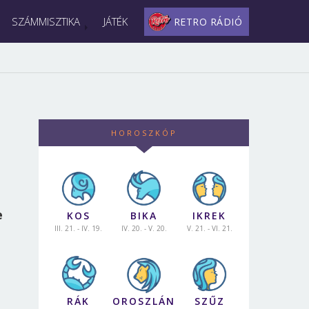
SZÁMMISZTIKA
JÁTÉK
RETRO RÁDIÓ
HOROSZKÓP
e
KOS
BIKA
IKREK
III. 21. - IV. 19.
IV. 20. - V. 20.
V. 21. - VI. 21.
RÁK
OROSZLÁN
SZŰZ