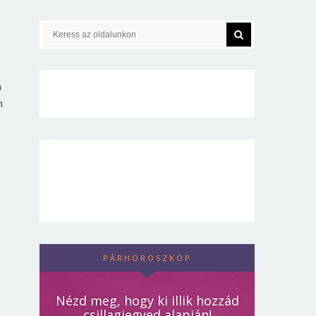
n
m
PÁRHOROSZKÓP
Nézd meg, hogy ki illik hozzád
csillagjegyed alapján!