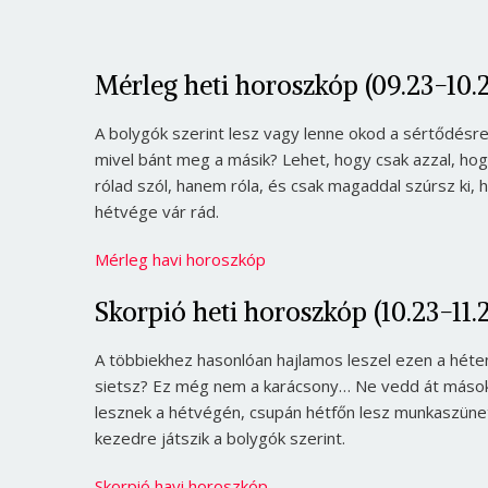
Mérleg heti horoszkóp (09.23-10.2
A bolygók szerint lesz vagy lenne okod a sértődésre
mivel bánt meg a másik? Lehet, hogy csak azzal, hog
rólad szól, hanem róla, és csak magaddal szúrsz ki
hétvége vár rád.
Mérleg havi horoszkóp
Skorpió heti horoszkóp (10.23-11.2
A többiekhez hasonlóan hajlamos leszel ezen a héte
sietsz? Ez még nem a karácsony… Ne vedd át másoktól
lesznek a hétvégén, csupán hétfőn lesz munkaszünet
kezedre játszik a bolygók szerint.
Skorpió havi horoszkóp