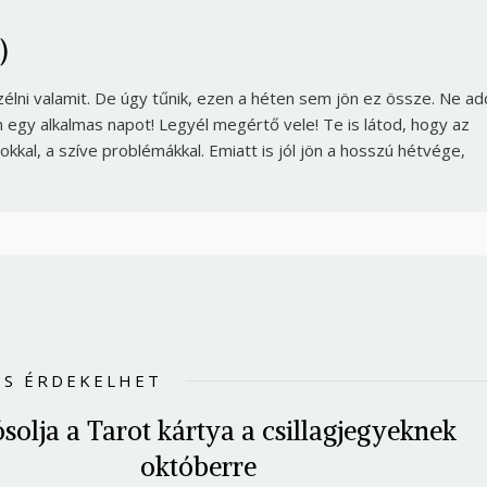
)
zélni valamit. De úgy tűnik, ezen a héten sem jön ez össze. Ne ad
n egy alkalmas napot! Legyél megértő vele! Te is látod, hogy az
kkal, a szíve problémákkal. Emiatt is jól jön a hosszú hétvége,
IS ÉRDEKELHET
ósolja a Tarot kártya a csillagjegyeknek
októberre