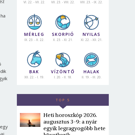
 ez
VI. 22. - VII. 22.
VII. 23. - VIII. 22.
VIII. 23. - IX. 22.
 ha
MÉRLEG
SKORPIÓ
NYILAS
IX. 23. - X. 22.
X. 23. - XI. 21.
XI. 22. - XII. 21.
ó
dik
BAK
VÍZÖNTŐ
HALAK
XII. 22. - I. 19.
I. 20. - II. 18.
II. 19. - III. 20.
gyik
TOP 5
Heti horoszkóp 2026.
augusztus 3-9: a nyár
megy
egyik legragyogóbb hete
aj
következik