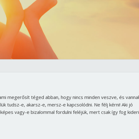
 ami megerősít téged abban, hogy nincs minden veszve, és vanna
k tudsz-e, akarsz-e, mersz-e kapcsolódni. Ne félj kérni! Aki jó
pes vagy-e bizalommal fordulni feléjük, mert csak így fog kiderü