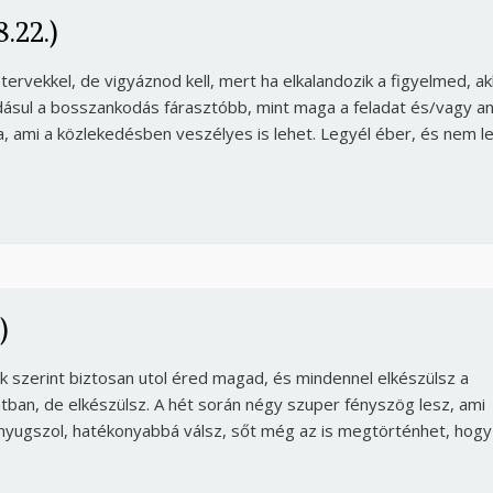
.22.)
tervekkel, de vigyáznod kell, mert ha elkalandozik a figyelmed, a
dásul a bosszankodás fárasztóbb, mint maga a feladat és/vagy a
a, ami a közlekedésben veszélyes is lehet. Legyél éber, és nem l
)
Borsonline bejelentkezés
k szerint biztosan utol éred magad, és mindennel elkészülsz a
atban, de elkészülsz. A hét során négy szuper fényszög lesz, ami
E-mail cím vagy felhasználónév
nyugszol, hatékonyabbá válsz, sőt még az is megtörténhet, hogy