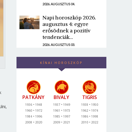
2026. AUGUSZTUS 04.
Napi horoszkóp 2026.
augusztus 4: egyre
erősödnek a pozitív
tendenciák...
2026. AUGUSZTUS 03.
KÍNAI HOROSZKÓP
k
PATKÁNY
BIVALY
TIGRIS
1936
1948
1937
1949
1938
1950
lni,
1960
1972
1961
1973
1962
1974
1984
1996
1985
1997
1986
1998
2008
2020
2009
2021
2010
2022