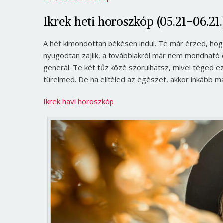
Ikrek heti horoszkóp (05.21-06.21.
A hét kimondottan békésen indul. Te már érzed, hogy
nyugodtan zajlik, a továbbiakról már nem mondható
generál. Te két tűz közé szorulhatsz, mivel téged ez
türelmed. De ha elítéled az egészet, akkor inkább ma
Ikrek havi horoszkóp