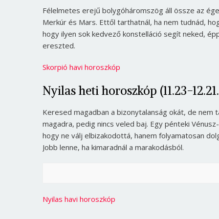
Félelmetes erejű bolygóháromszög áll össze az égen
Merkúr és Mars. Ettől tarthatnál, ha nem tudnád, ho
hogy ilyen sok kedvező konstelláció segít neked, é
ereszted.
Skorpió havi horoszkóp
Nyilas heti horoszkóp (11.23-12.21.
Keresed magadban a bizonytalanság okát, de nem ta
magadra, pedig nincs veled baj. Egy pénteki Vénus
hogy ne válj elbizakodottá, hanem folyamatosan dolgo
Jobb lenne, ha kimaradnál a marakodásból.
Nyilas havi horoszkóp