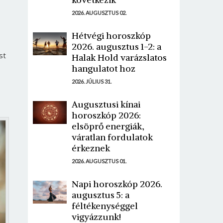
2026. AUGUSZTUS 02.
Hétvégi horoszkóp
2026. augusztus 1-2: a
st
Halak Hold varázslatos
hangulatot hoz
2026. JÚLIUS 31.
Augusztusi kínai
horoszkóp 2026:
elsöprő energiák,
váratlan fordulatok
érkeznek
2026. AUGUSZTUS 01.
Napi horoszkóp 2026.
augusztus 5: a
féltékenységgel
vigyázzunk!