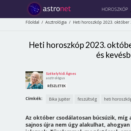
HOROSZKÓP
Főoldal
/
Asztrológia
/
Heti horoszkóp 2023. október 
Heti horoszkóp 2023. októbe
és kevésb
Székelyhidi Ágnes
asztrológus
RÉSZLETEK
Címkék:
Bika Jupiter
feszültség
heti horoszkó
Az október csodálatosan búcsúzik, míg 
sajnos újra nem úgy alakulhat, ahogya