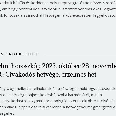
egadatik hétfőn és kedden, amely megnyugtató rád nézve. Szerdát
Jelszó
t, amit egy pénteki Vénusz-Neptunusz szembenállás okoz. Vigyáz
ik fontosak a számodra! Hétvégén a közlekedésben legyél óvato
Mégse
Bejelentkezés
IS ÉRDEKELHET
relmi horoszkóp 2023. október 28-novemb
3.: Civakodós hétvége, érzelmes hét
fényszög mellett a teliholdnak és a részleges holdfogyatkozásnak
y ez a hétvége sajnos kevésbé szól a harmóniáról, mint a
s a civakodásról. Ugyanakkor a bolygók szerint október utolsó két
en alakul, éppen ezért is kár lenne a hétvégével megmérgezni a
égeket...