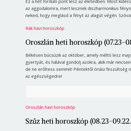
Ez a hét forduló pont lesz az életedben. Most kiderü
az aggodalomra, mert lesznek diszharmonikus fény
neked, hogy meglásd a fényt az alagút végén. Szóva
Rák havi horoszkóp
Oroszlán heti horoszkóp (07.23-08
Békésen búcsúzik az október, amely méltó lesz majd 
gyertyát, és hálával gondolj azokra, akik már nincsen
de ne erőltess semmit! Péntektől óriási feszültség n
az egészségedre!
Oroszlán havi horoszkóp
Szűz heti horoszkóp (08.23-09.22.