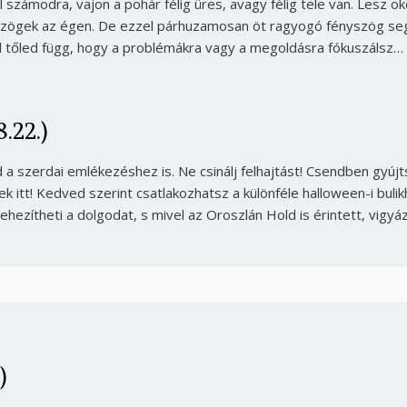
l számodra, vajon a pohár félig üres, avagy félig tele van. Lesz o
szögek az égen. De ezzel párhuzamosan öt ragyogó fényszög seg
l tőled függ, hogy a problémákra vagy a megoldásra fókuszálsz…
.22.)
a szerdai emlékezéshez is. Ne csinálj felhajtást! Csendben gyújt
ek itt! Kedved szerint csatlakozhatsz a különféle halloween-i bulik
ehezítheti a dolgodat, s mivel az Oroszlán Hold is érintett, vigyá
Borsonline bejelentkezés
E-mail cím vagy felhasználónév
)