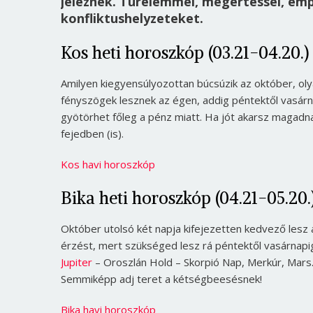
jeleznek. Türelemmel, megértéssel, empá
konfliktushelyzeteket.
Kos heti horoszkóp (03.21-04.20.)
Amilyen kiegyensúlyozottan búcsúzik az október, ol
fényszögek lesznek az égen, addig péntektől vasárn
gyötörhet főleg a pénz miatt. Ha jót akarsz magadnak
fejedben (is).
Kos havi horoszkóp
Bika heti horoszkóp (04.21-05.20.
Október utolsó két napja kifejezetten kedvező lesz
érzést, mert szükséged lesz rá péntektől vasárnapi
Jupiter
– Oroszlán Hold – Skorpió Nap, Merkúr, Mars
Semmiképp adj teret a kétségbeesésnek!
Bika havi horoszkóp