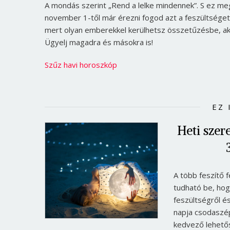
A mondás szerint „
Rend a lelke mindennek
”. S ez m
november 1-től már érezni fogod azt a feszültsége
mert olyan emberekkel kerülhetsz összetűzésbe, ak
Ügyelj magadra és másokra is!
Szűz havi horoszkóp
EZ 
Heti sze
A több feszítő 
tudható be, hog
feszültségről é
napja csodaszép
kedvező lehetős