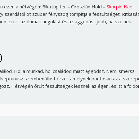
 ezen a hétvégén: Bika Jupiter – Oroszlán Hold –
Skorpió Nap
,
gy szerdától öt szuper fényszög tompítja a feszültséget. Ritkasá
ppen ezért az önmarcangolást és az aggódást jobb, ha szélnek
)
lálod. Hol a munkád, hol családod miatt aggódsz. Nem ismersz
z-Neptunusz szembenállást érzel, amelynek pontosan az a szerep
zz. Hétvégén őrült feszültségek lesznek az égen, és itt a földön