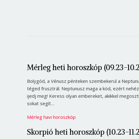
Mérleg heti horoszkóp (09.23-10.2
Bolygód, a Vénusz pénteken szembekerül a Neptunus
téged frusztrál. Neptunusz maga a köd, ezért nehé
ijedj meg! Keress olyan embereket, akikkel megoszth
sokat segít…
Mérleg havi horoszkóp
Skorpió heti horoszkóp (10.23-11.2