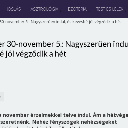
JÓSLÁS
ASZTROLÓGIA
EZOTÉRIA
TEST ÉS LÉLEK
30-november 5.: Nagyszerűen indul, és kevésbé jól végződik a hét
r 30-november 5.: Nagyszerűen indu
é jól végződik a hét
p
a november érzelmekkel telve indul. Ám a hétvég
n szeretnénk. Nehéz fényszögek nehézségeket