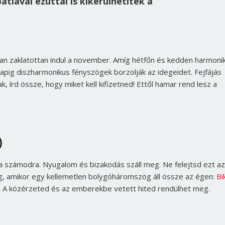
tiával ezúttal is kikerülhetitek a
yan zaklatottan indul a november. Amíg hétfőn és kedden harmoni
apig diszharmonikus fényszögek borzolják az idegeidet. Fejfájás
, írd össze, hogy miket kell kifizetned! Ettől hamar rend lesz a
)
 a számodra. Nyugalom és bizakodás száll meg. Ne felejtsd ezt az
g, amikor egy kellemetlen bolygóháromszög áll össze az égen:
Bi
. A közérzeted és az emberekbe vetett hited rendülhet meg.