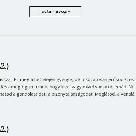
TOVÁBB OLVASOM
2.)
szal. Ez még a hét elején gyenge, de fokozatosan erősödik, és
z lesz megfogalmaznod, hogy kivel vagy mivel van problémád. Ne
atod a gondolataidat, a bizonytalanságodat! Meglátod, a ventilál
2.)