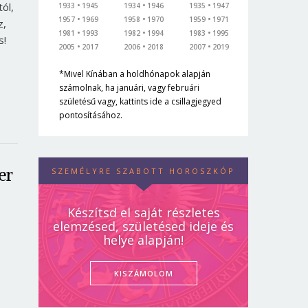
ól,
1933
1945
1934
1946
1935
1947
1957
1969
1958
1970
1959
1971
z,
1981
1993
1982
1994
1983
1995
s!
2005
2017
2006
2018
2007
2019
*Mivel Kínában a holdhónapok alapján
számolnak, ha januári, vagy februári
születésű vagy, kattints ide a csillagjegyed
pontosításához.
er
SZEMÉLYRE SZABOTT HOROSZKÓP
Készítsd el saját részletes
elemzésed, születésed ideje és
helye alapján!
KISZÁMOLOM