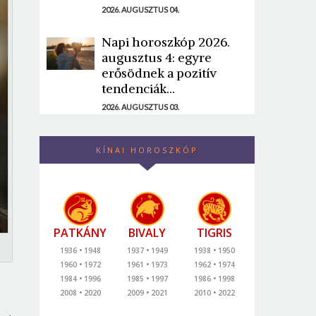
2026. AUGUSZTUS 04.
Napi horoszkóp 2026.
augusztus 4: egyre
erősödnek a pozitív
tendenciák...
2026. AUGUSZTUS 03.
KÍNAI HOROSZKÓP
PATKÁNY
BIVALY
TIGRIS
1936
1948
1937
1949
1938
1950
1960
1972
1961
1973
1962
1974
1984
1996
1985
1997
1986
1998
2008
2020
2009
2021
2010
2022