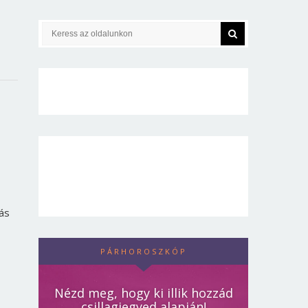
ás
PÁRHOROSZKÓP
Nézd meg, hogy ki illik hozzád
csillagjegyed alapján!