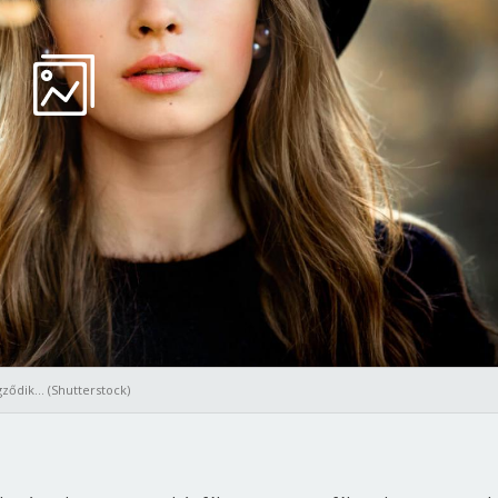
ződik… (Shutterstock)