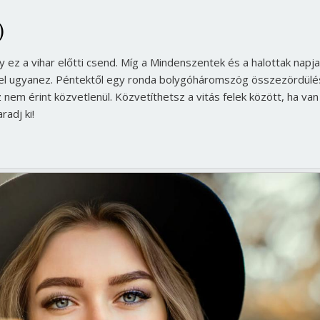
)
 ez a vihar előtti csend. Míg a Mindenszentek és a halottak napja
 el ugyanez. Péntektől egy ronda bolygóháromszög összezördülé
 nem érint közvetlenül. Közvetíthetsz a vitás felek között, ha van
radj ki!