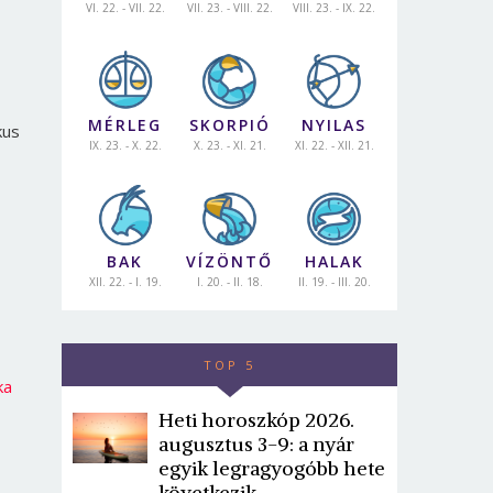
VI. 22. - VII. 22.
VII. 23. - VIII. 22.
VIII. 23. - IX. 22.
MÉRLEG
SKORPIÓ
NYILAS
kus
IX. 23. - X. 22.
X. 23. - XI. 21.
XI. 22. - XII. 21.
BAK
VÍZÖNTŐ
HALAK
XII. 22. - I. 19.
I. 20. - II. 18.
II. 19. - III. 20.
TOP 5
ka
Heti horoszkóp 2026.
augusztus 3-9: a nyár
egyik legragyogóbb hete
következik