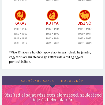
2014
2026
2003
2015
2004
2016
KAKAS
KUTYA
DISZNÓ
1933
1945
1934
1946
1935
1947
1957
1969
1958
1970
1959
1971
1981
1993
1982
1994
1983
1995
2005
2017
2006
2018
2007
2019
*Mivel Kínában a holdhónapok alapján számolnak, ha januári,
vagy februári születésű vagy, kattints ide a csillagjegyed
pontosításához.
SZEMÉLYRE SZABOTT HOROSZKÓP
Készítsd el saját részletes elemzésed, születésed
ideje és helye alapján!