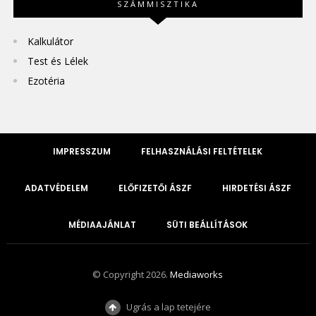
SZÁMMISZTIKA
Kalkulátor
Test és Lélek
Ezotéria
IMPRESSZUM
FELHASZNÁLÁSI FELTÉTELEK
ADATVÉDELEM
ELŐFIZETŐI ÁSZF
HIRDETÉSI ÁSZF
MÉDIAAJÁNLAT
SÜTI BEÁLLÍTÁSOK
© Copyright 2026.
Mediaworks
Ugrás a lap tetejére