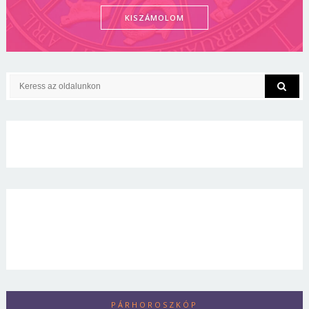
KISZÁMOLOM
PÁRHOROSZKÓP