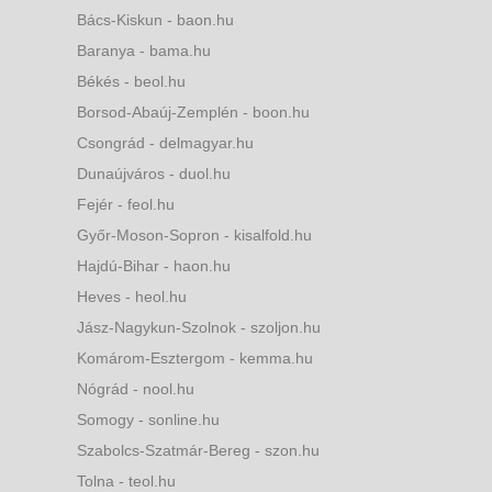
Bács-Kiskun - baon.hu
Baranya - bama.hu
Békés - beol.hu
Borsod-Abaúj-Zemplén - boon.hu
Csongrád - delmagyar.hu
Dunaújváros - duol.hu
Fejér - feol.hu
Győr-Moson-Sopron - kisalfold.hu
Hajdú-Bihar - haon.hu
Heves - heol.hu
Jász-Nagykun-Szolnok - szoljon.hu
Komárom-Esztergom - kemma.hu
Nógrád - nool.hu
Somogy - sonline.hu
Szabolcs-Szatmár-Bereg - szon.hu
Tolna - teol.hu