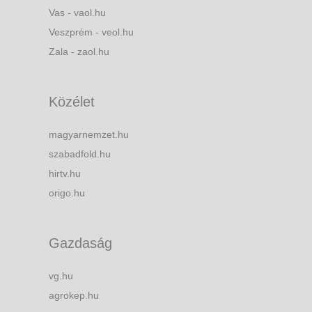
Vas - vaol.hu
Veszprém - veol.hu
Zala - zaol.hu
Közélet
magyarnemzet.hu
szabadfold.hu
hirtv.hu
origo.hu
Gazdaság
vg.hu
agrokep.hu