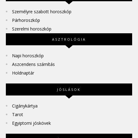
Személyre szabott horoszkóp
Párhoroszkóp
Szerelmi horoszkóp
ASZTROLÓGIA
Napi horoszkóp
Aszcendens számítás
Holdnaptár
JÓSLÁSOK
Cigánykártya
Tarot
Egyiptomi jóskövek