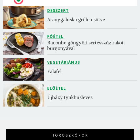
DESSZERT
Aranygaluska grillen sütve
FŐÉTEL
Baconbe göngyölt sertésszűz rakott 
burgonyával
VEGETÁRIÁNUS
Falafel
ELŐÉTEL
Újházy tyúkhúsleves
HOROSZKÓPOK