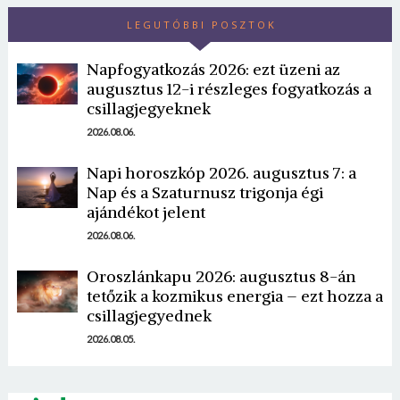
LEGUTÓBBI POSZTOK
Napfogyatkozás 2026: ezt üzeni az
augusztus 12-i részleges fogyatkozás a
csillagjegyeknek
2026.08.06.
Borsonline bejelentkezés
Napi horoszkóp 2026. augusztus 7: a
Nap és a Szaturnusz trigonja égi
ajándékot jelent
E-mail cím vagy felhasználónév
2026.08.06.
Oroszlánkapu 2026: augusztus 8-án
Jelszó
tetőzik a kozmikus energia – ezt hozza a
csillagjegyednek
2026.08.05.
Mégse
Bejelentkezés