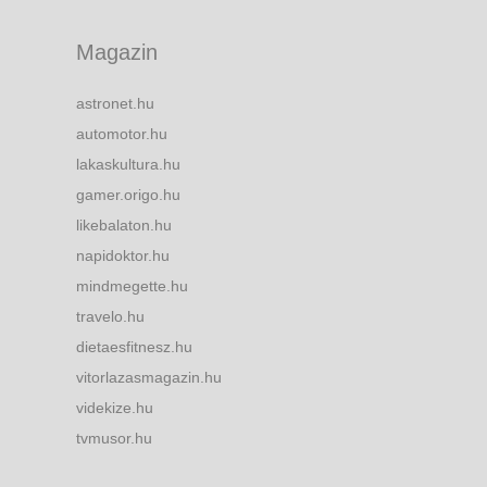
Magazin
astronet.hu
automotor.hu
lakaskultura.hu
gamer.origo.hu
likebalaton.hu
napidoktor.hu
mindmegette.hu
travelo.hu
dietaesfitnesz.hu
vitorlazasmagazin.hu
videkize.hu
tvmusor.hu