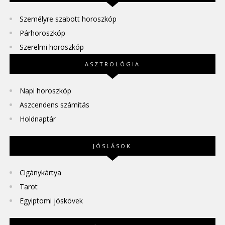
Személyre szabott horoszkóp
Párhoroszkóp
Szerelmi horoszkóp
ASZTROLÓGIA
Napi horoszkóp
Aszcendens számítás
Holdnaptár
JÓSLÁSOK
Cigánykártya
Tarot
Egyiptomi jóskövek