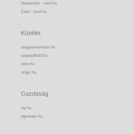
Veszprém - veol.hu
Zala - zaol.hu
Közélet
magyarnemzet.hu
szabadfold.hu
hirtv.hu
origo.hu
Gazdaság
vg.hu
agrokep.hu