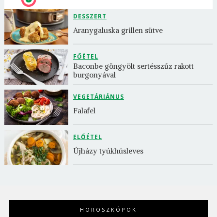
DESSZERT
Aranygaluska grillen sütve
FŐÉTEL
Baconbe göngyölt sertésszűz rakott 
burgonyával
VEGETÁRIÁNUS
Falafel
ELŐÉTEL
Újházy tyúkhúsleves
HOROSZKÓPOK