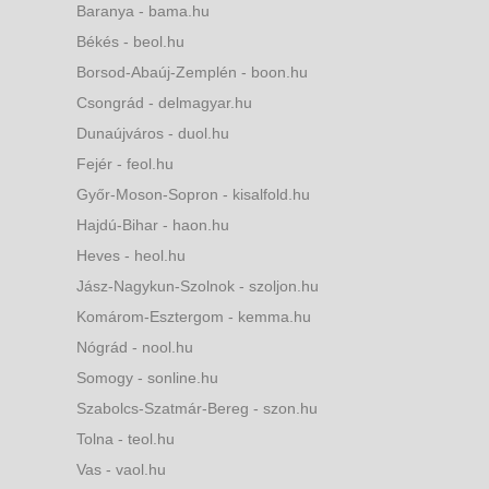
Baranya - bama.hu
Békés - beol.hu
Borsod-Abaúj-Zemplén - boon.hu
Csongrád - delmagyar.hu
Dunaújváros - duol.hu
Fejér - feol.hu
Győr-Moson-Sopron - kisalfold.hu
Hajdú-Bihar - haon.hu
Heves - heol.hu
Jász-Nagykun-Szolnok - szoljon.hu
Komárom-Esztergom - kemma.hu
Nógrád - nool.hu
Somogy - sonline.hu
Szabolcs-Szatmár-Bereg - szon.hu
Tolna - teol.hu
Vas - vaol.hu