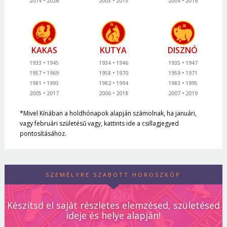
2014
2026
2003
2015
2004
2016
KAKAS
KUTYA
DISZNÓ
1933
1945
1934
1946
1935
1947
1957
1969
1958
1970
1959
1971
1981
1993
1982
1994
1983
1995
2005
2017
2006
2018
2007
2019
*Mivel Kínában a holdhónapok alapján számolnak, ha januári,
vagy februári születésű vagy, kattints ide a csillagjegyed
pontosításához.
SZEMÉLYRE SZABOTT HOROSZKÓP
Készítsd el saját részletes elemzésed, születésed
ideje és helye alapján!