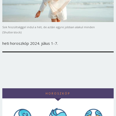
Sok feszültséggel indul a hét, de aztán egyre jobban alakul minden
(Shutterstock)
heti horoszkóp 2024. július 1-7.
HOROSZKÓP