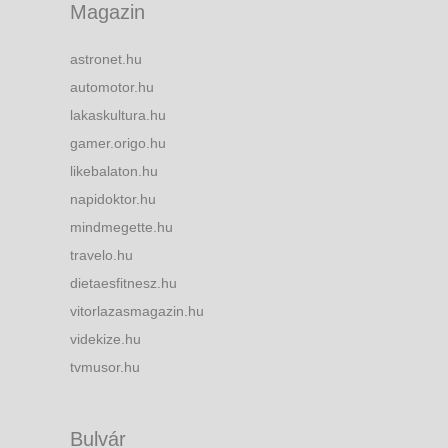
Magazin
astronet.hu
automotor.hu
lakaskultura.hu
gamer.origo.hu
likebalaton.hu
napidoktor.hu
mindmegette.hu
travelo.hu
dietaesfitnesz.hu
vitorlazasmagazin.hu
videkize.hu
tvmusor.hu
Bulvár