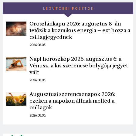
LEGUTÓBBI POSZTOK
Oroszlánkapu 2026: augusztus 8-án
tetőzik a kozmikus energia – ezt hozza a
csillagjegyednek
2026.08.05.
Borsonline bejelentkezés
Napi horoszkóp 2026. augusztus 6: a
Vénusz, a kis szerencse bolygója jegyet
vált
E-mail cím vagy felhasználónév
2026.08.05.
Augusztusi szerencsenapok 2026:
Jelszó
ezeken a napokon állnak melléd a
csillagok
2026.08.05.
Mégse
Bejelentkezés