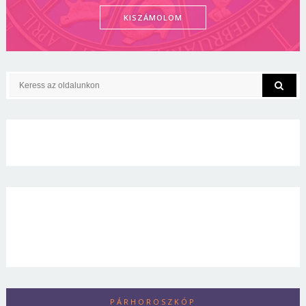
KISZÁMOLOM
PÁRHOROSZKÓP