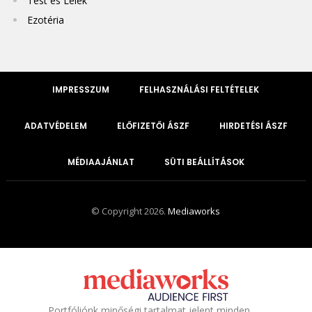
Test és Lélek
Ezotéria
IMPRESSZUM
FELHASZNÁLÁSI FELTÉTELEK
ADATVÉDELEM
ELŐFIZETŐI ÁSZF
HIRDETÉSI ÁSZF
MÉDIAAJÁNLAT
SÜTI BEÁLLÍTÁSOK
© Copyright 2026.
Mediaworks
Portfóliónk minőségi tartalmat jelent minden