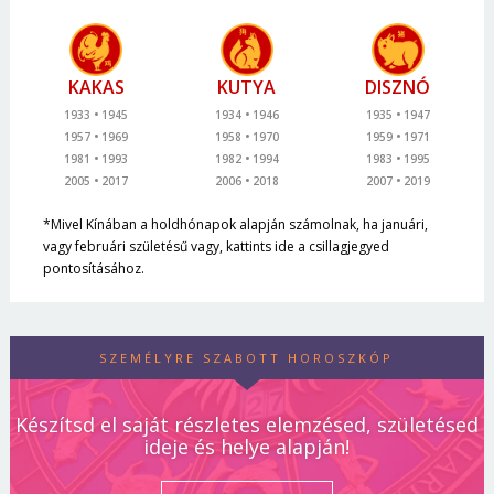
KAKAS
KUTYA
DISZNÓ
1933
1945
1934
1946
1935
1947
1957
1969
1958
1970
1959
1971
1981
1993
1982
1994
1983
1995
2005
2017
2006
2018
2007
2019
*Mivel Kínában a holdhónapok alapján számolnak, ha januári,
vagy februári születésű vagy, kattints ide a csillagjegyed
pontosításához.
SZEMÉLYRE SZABOTT HOROSZKÓP
Készítsd el saját részletes elemzésed, születésed
ideje és helye alapján!