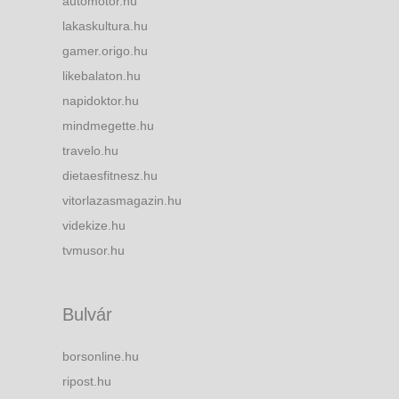
automotor.hu
lakaskultura.hu
gamer.origo.hu
likebalaton.hu
napidoktor.hu
mindmegette.hu
travelo.hu
dietaesfitnesz.hu
vitorlazasmagazin.hu
videkize.hu
tvmusor.hu
Bulvár
borsonline.hu
ripost.hu