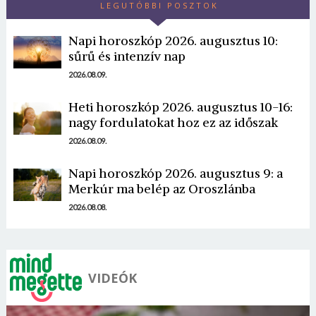
LEGUTÓBBI POSZTOK
Napi horoszkóp 2026. augusztus 10:
sűrű és intenzív nap
2026.08.09.
Borsonline bejelentkezés
Heti horoszkóp 2026. augusztus 10-16:
nagy fordulatokat hoz ez az időszak
E-mail cím vagy felhasználónév
2026.08.09.
Napi horoszkóp 2026. augusztus 9: a
Merkúr ma belép az Oroszlánba
Jelszó
2026.08.08.
Mégse
Bejelentkezés
VIDEÓK