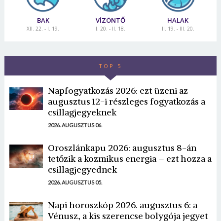
BAK
VÍZÖNTŐ
HALAK
XII. 22. - I. 19.
I. 20. - II. 18.
II. 19. - III. 20.
TOP 5
Napfogyatkozás 2026: ezt üzeni az
augusztus 12-i részleges fogyatkozás a
csillagjegyeknek
2026. AUGUSZTUS 06.
Oroszlánkapu 2026: augusztus 8-án
tetőzik a kozmikus energia – ezt hozza a
csillagjegyednek
2026. AUGUSZTUS 05.
Napi horoszkóp 2026. augusztus 6: a
Vénusz, a kis szerencse bolygója jegyet