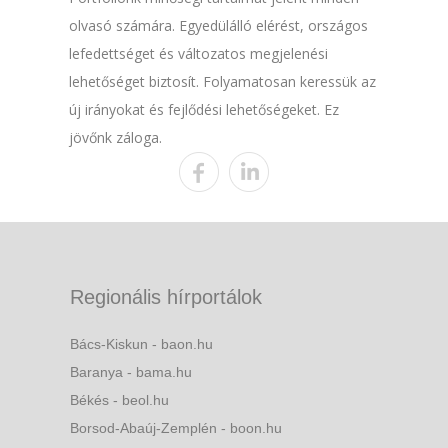
olvasó számára. Egyedülálló elérést, országos
lefedettséget és változatos megjelenési
lehetőséget biztosít. Folyamatosan keressük az
új irányokat és fejlődési lehetőségeket. Ez
jövőnk záloga.
Regionális hírportálok
Bács-Kiskun - baon.hu
Baranya - bama.hu
Békés - beol.hu
Borsod-Abaúj-Zemplén - boon.hu