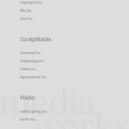
metropol.hu
life.hu
she.hu
Szolgáltatás
freemail.hu
koponyeg.hu
videa.hu
lapcentrum.hu
Rádió
radio1gong.hu
hirfm.hu