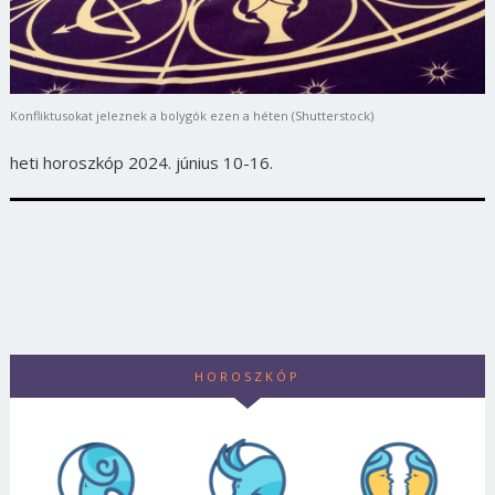
Konfliktusokat jeleznek a bolygók ezen a héten (Shutterstock)
heti horoszkóp 2024. június 10-16.
HOROSZKÓP