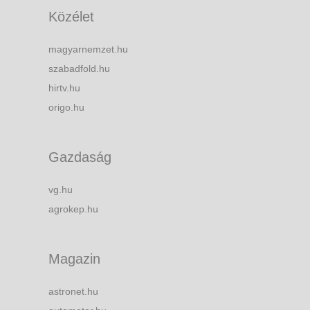
Közélet
magyarnemzet.hu
szabadfold.hu
hirtv.hu
origo.hu
Gazdaság
vg.hu
agrokep.hu
Magazin
astronet.hu