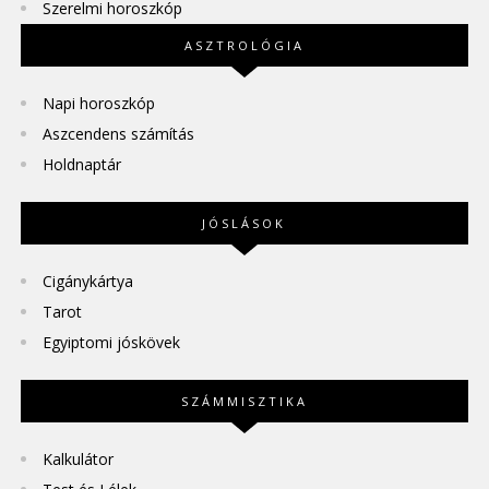
Szerelmi horoszkóp
ASZTROLÓGIA
Napi horoszkóp
Aszcendens számítás
Holdnaptár
JÓSLÁSOK
Cigánykártya
Tarot
Egyiptomi jóskövek
SZÁMMISZTIKA
Kalkulátor