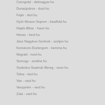
Csongrád - delmagyar.hu
Dunaújváros - duol.hu
Fejér - feol.hu
Győr-Moson-Sopron - kisalfold.hu
Hajdú-Bihar - haon.hu
Heves - heol.hu
Jász-Nagykun-Szolnok - szoljon.hu
Komárom-Esztergom - kemma.hu
Nógrád - nool.hu
Somogy - sonline.hu
Szabolcs-Szatmár-Bereg - szon.hu
Tolna - teol.hu
Vas - vaol.hu
Veszprém - veol.hu
Zala - zaol.hu