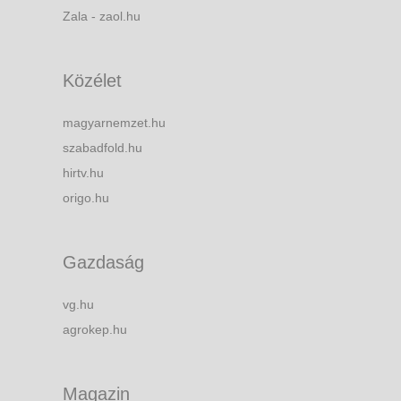
Zala - zaol.hu
Közélet
magyarnemzet.hu
szabadfold.hu
hirtv.hu
origo.hu
Gazdaság
vg.hu
agrokep.hu
Magazin