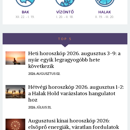
BAK
VÍZÖNTŐ
HALAK
XII. 22. - I. 19.
I. 20. - II. 18.
II. 19. - III. 20.
TOP 5
Heti horoszkóp 2026. augusztus 3-9: a
nyár egyik legragyogóbb hete
következik
2026. AUGUSZTUS 02.
Hétvégi horoszkóp 2026. augusztus 1-2:
a Halak Hold varázslatos hangulatot
hoz
2026. JÚLIUS 31.
Augusztusi kínai horoszkóp 2026:
elsöprő energiák, váratlan fordulatok