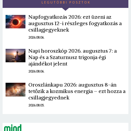
LEGUTÓBBI POSZTOK
Napfogyatkozás 2026: ezt üzeni az
augusztus 12-i részleges fogyatkozás a
csillagjegyeknek
2026.08.06.
Napi horoszkóp 2026. augusztus 7: a
Borsonline bejelentkezés
Nap és a Szaturnusz trigonja égi
ajándékot jelent
E-mail cím vagy felhasználónév
2026.08.06.
Oroszlánkapu 2026: augusztus 8-án
Jelszó
tetőzik a kozmikus energia – ezt hozza a
csillagjegyednek
2026.08.05.
Mégse
Bejelentkezés