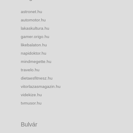
astronet.hu
automotor.hu
lakaskultura.hu
gamer.origo.hu
likebalaton.hu
napidoktor.hu
mindmegette.hu
travelo.hu
dietaesfitnesz.hu
vitorlazasmagazin.hu
videkize.hu
tvmusor.hu
Bulvár