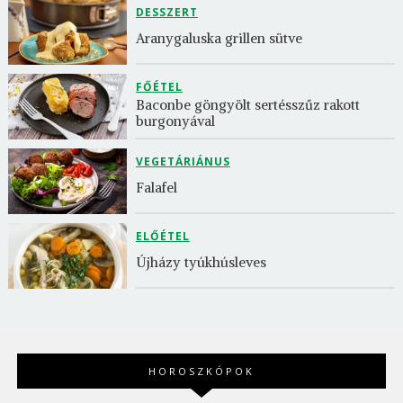
DESSZERT
Aranygaluska grillen sütve
FŐÉTEL
Baconbe göngyölt sertésszűz rakott 
burgonyával
VEGETÁRIÁNUS
Falafel
ELŐÉTEL
Újházy tyúkhúsleves
HOROSZKÓPOK