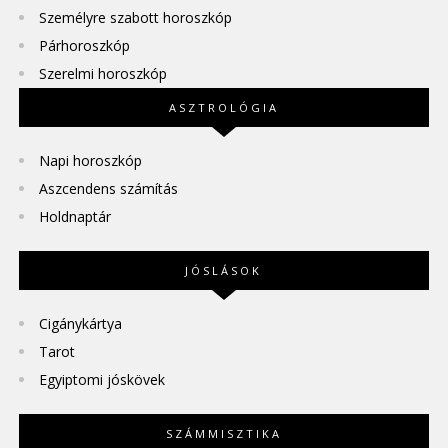
Személyre szabott horoszkóp
Párhoroszkóp
Szerelmi horoszkóp
ASZTROLÓGIA
Napi horoszkóp
Aszcendens számítás
Holdnaptár
JÓSLÁSOK
Cigánykártya
Tarot
Egyiptomi jóskövek
SZÁMMISZTIKA