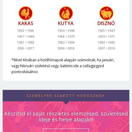
KAKAS
KUTYA
DISZNÓ
1933
1945
1934
1946
1935
1947
1957
1969
1958
1970
1959
1971
1981
1993
1982
1994
1983
1995
2005
2017
2006
2018
2007
2019
*Mivel Kínában a holdhónapok alapján számolnak, ha januári,
vagy februári születésű vagy, kattints ide a csillagjegyed
pontosításához.
SZEMÉLYRE SZABOTT HOROSZKÓP
Készítsd el saját részletes elemzésed, születésed
ideje és helye alapján!