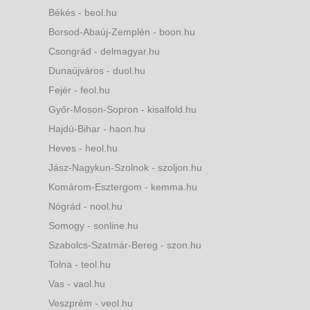
Békés - beol.hu
Borsod-Abaúj-Zemplén - boon.hu
Csongrád - delmagyar.hu
Dunaújváros - duol.hu
Fejér - feol.hu
Győr-Moson-Sopron - kisalfold.hu
Hajdú-Bihar - haon.hu
Heves - heol.hu
Jász-Nagykun-Szolnok - szoljon.hu
Komárom-Esztergom - kemma.hu
Nógrád - nool.hu
Somogy - sonline.hu
Szabolcs-Szatmár-Bereg - szon.hu
Tolna - teol.hu
Vas - vaol.hu
Veszprém - veol.hu