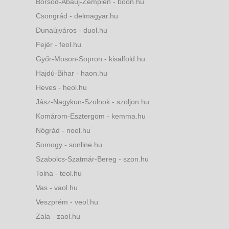
Borsod-Abaúj-Zemplén - boon.hu
Csongrád - delmagyar.hu
Dunaújváros - duol.hu
Fejér - feol.hu
Győr-Moson-Sopron - kisalfold.hu
Hajdú-Bihar - haon.hu
Heves - heol.hu
Jász-Nagykun-Szolnok - szoljon.hu
Komárom-Esztergom - kemma.hu
Nógrád - nool.hu
Somogy - sonline.hu
Szabolcs-Szatmár-Bereg - szon.hu
Tolna - teol.hu
Vas - vaol.hu
Veszprém - veol.hu
Zala - zaol.hu