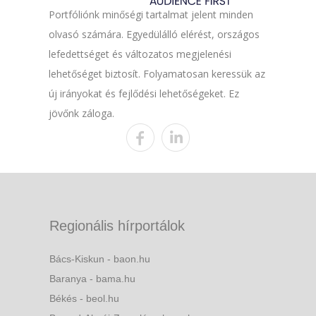
Portfóliónk minőségi tartalmat jelent minden
olvasó számára. Egyedülálló elérést, országos
lefedettséget és változatos megjelenési
lehetőséget biztosít. Folyamatosan keressük az
új irányokat és fejlődési lehetőségeket. Ez
jövőnk záloga.
Regionális hírportálok
Bács-Kiskun - baon.hu
Baranya - bama.hu
Békés - beol.hu