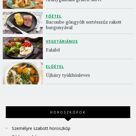
FŐÉTEL
Baconbe göngyölt sertésszűz rakott 
burgonyával
VEGETÁRIÁNUS
Falafel
ELŐÉTEL
Újházy tyúkhúsleves
HOROSZKÓPOK
Személyre szabott horoszkóp