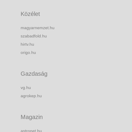
Közélet
magyarnemzet.hu
szabadfold.hu
hirtv.hu
origo.hu
Gazdaság
vg.hu
agrokep.hu
Magazin
astronet.hu