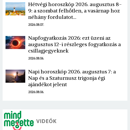
Hétvégi horoszkóp 2026. augusztus 8-
9: a szombat felhőtlen, a vasárnap hoz
néhány fordulatot…
2026.08.07.
Napfogyatkozás 2026: ezt üzeni az
augusztus 12-i részleges fogyatkozás a
Borsonline bejelentkezés
csillagjegyeknek
2026.08.06.
E-mail cím vagy felhasználónév
Napi horoszkóp 2026. augusztus 7: a
Nap és a Szaturnusz trigonja égi
Jelszó
ajándékot jelent
2026.08.06.
Mégse
Bejelentkezés
VIDEÓK