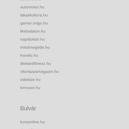
automotor.hu
lakaskultura.hu
gamer.origo.hu
likebalaton.hu
napidoktor.hu
mindmegette.hu
travelo.hu
dietaesfitnesz.hu
vitorlazasmagazin.hu
videkize.hu
tvmusor.hu
Bulvár
borsonline.hu