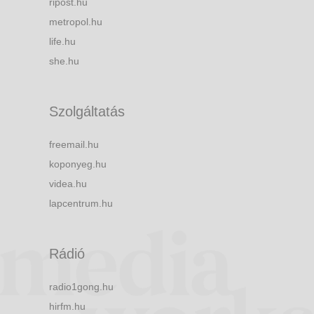
ripost.hu
metropol.hu
life.hu
she.hu
Szolgáltatás
freemail.hu
koponyeg.hu
videa.hu
lapcentrum.hu
Rádió
radio1gong.hu
hirfm.hu