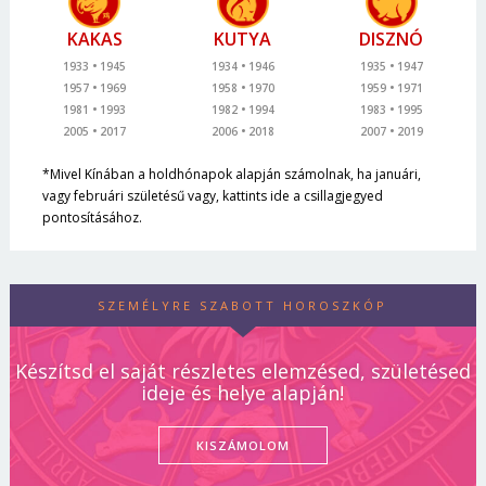
KAKAS
KUTYA
DISZNÓ
1933
1945
1934
1946
1935
1947
1957
1969
1958
1970
1959
1971
1981
1993
1982
1994
1983
1995
2005
2017
2006
2018
2007
2019
*Mivel Kínában a holdhónapok alapján számolnak, ha januári,
vagy februári születésű vagy, kattints ide a csillagjegyed
pontosításához.
SZEMÉLYRE SZABOTT HOROSZKÓP
Készítsd el saját részletes elemzésed, születésed
ideje és helye alapján!
KISZÁMOLOM