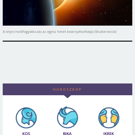
A teljes holdfogyatkozás az egész hetet beárnyékolhatja (Shutterstock)
HOROSZKÓP
KOS
BIKA
IKREK