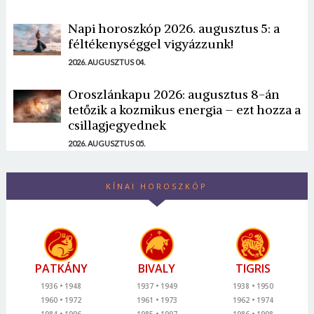
Napi horoszkóp 2026. augusztus 5: a
féltékenységgel vigyázzunk!
2026. AUGUSZTUS 04.
Oroszlánkapu 2026: augusztus 8-án
tetőzik a kozmikus energia – ezt hozza a
csillagjegyednek
2026. AUGUSZTUS 05.
KÍNAI HOROSZKÓP
PATKÁNY
BIVALY
TIGRIS
1936
1948
1937
1949
1938
1950
1960
1972
1961
1973
1962
1974
1984
1996
1985
1997
1986
1998