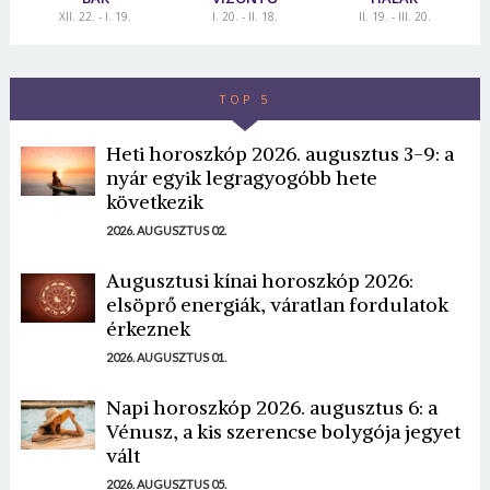
XII. 22. - I. 19.
I. 20. - II. 18.
II. 19. - III. 20.
TOP 5
Heti horoszkóp 2026. augusztus 3-9: a
nyár egyik legragyogóbb hete
következik
2026. AUGUSZTUS 02.
Augusztusi kínai horoszkóp 2026:
elsöprő energiák, váratlan fordulatok
érkeznek
2026. AUGUSZTUS 01.
Napi horoszkóp 2026. augusztus 6: a
Vénusz, a kis szerencse bolygója jegyet
vált
2026. AUGUSZTUS 05.