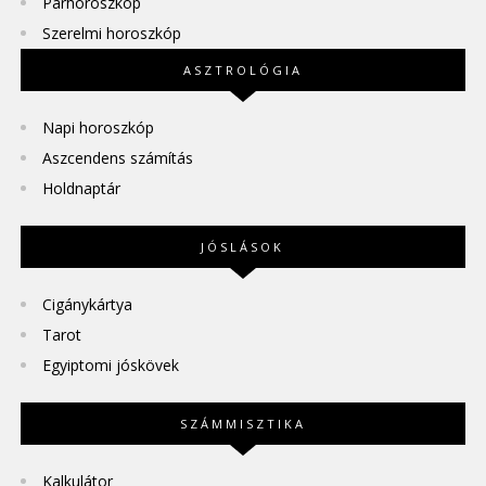
Párhoroszkóp
Szerelmi horoszkóp
ASZTROLÓGIA
Napi horoszkóp
Aszcendens számítás
Holdnaptár
JÓSLÁSOK
Cigánykártya
Tarot
Egyiptomi jóskövek
SZÁMMISZTIKA
Kalkulátor