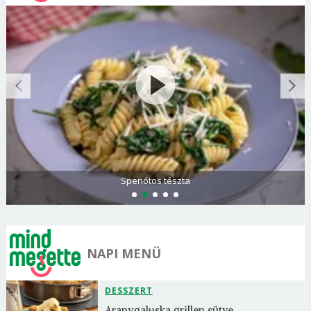
Spenótos tészta
NAPI MENÜ
DESSZERT
Aranygaluska grillen sütve