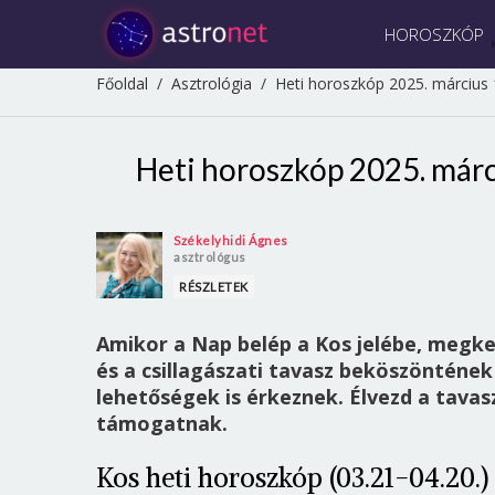
HOROSZKÓP
Főoldal
/
Asztrológia
/
Heti horoszkóp 2025. március 17
Heti horoszkóp 2025. márci
Székelyhidi Ágnes
asztrológus
RÉSZLETEK
Amikor a Nap belép a Kos jelébe, megkez
és a csillagászati tavasz beköszöntének
lehetőségek is érkeznek. Élvezd a tavas
támogatnak.
Kos heti horoszkóp (03.21-04.20.)