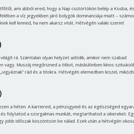
étfőtől, ami abból ered, hogy a Nap csütörtökön belép a Kosba, é
 felében a víz jegyekben járó bolygók dominanciája miatt – számo
ek kell lenned, ha nem akarsz vitát. Hétvégén valaki szerint
)
világít rá. Számtalan olyan helyzet adódik, amikor nem szabad
n vagy. Muszáj megőrizned a titkot, máskülönben kínos szituáció
k
„vigyáznak”
rád és a titokra. Hétvégén elemedben leszel, miköz
)
 ezen a héten. A karriered, a pénzügyeid és az egészséged egyar
és folytatod a szorgalmas munkát, megtarthatod a sikereket. Eg
 jobb időszak köszöntsön be nálad. Ezek után a hétvégén okos