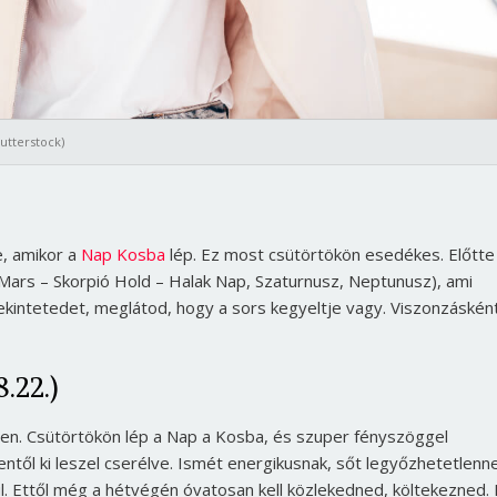
hutterstock)
e, amikor a
Nap Kosba
lép. Ez most csütörtökön esedékes. Előtte
Mars – Skorpió Hold – Halak Nap, Szaturnusz, Neptunusz), ami
kintetedet, meglátod, hogy a sors kegyeltje vagy. Viszonzáskén
.22.)
en. Csütörtökön lép a Nap a Kosba, és szuper fényszöggel
entől ki leszel cserélve. Ismét energikusnak, sőt legyőzhetetlenn
. Ettől még a hétvégén óvatosan kell közlekedned, költekezned.