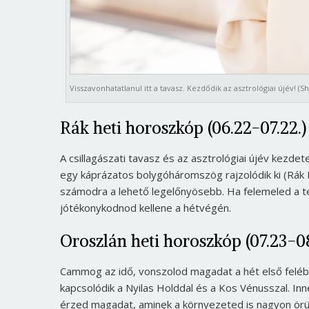
Visszavonhatatlanul itt a tavasz. Kezdődik az asztrológiai újév! (S
Rák heti horoszkóp (06.22-07.22.)
A csillagászati tavasz és az asztrológiai újév kezdet
egy káprázatos bolygóháromszög rajzolódik ki (Rák 
számodra a lehető legelőnyösebb. Ha felemeled a te
jótékonykodnod kellene a hétvégén.
Oroszlán heti horoszkóp (07.23-08
Cammog az idő, vonszolod magadat a hét első feléb
kapcsolódik a Nyilas Holddal és a Kos Vénusszal. Inn
érzed magadat, aminek a környezeted is nagyon örül