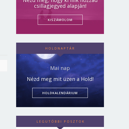
Nézd meg, hogy ki illik hozzád
csillagjegyed alapján!
KISZÁMOLOM
HOLDNAPTÁR
Mai nap
Nézd meg mit üzen a Hold!
HOLDKALENDÁRIUM
LEGUTÓBBI POSZTOK