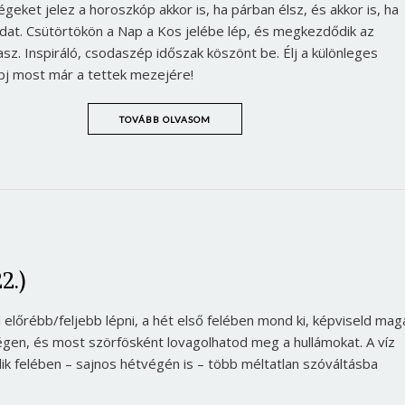
eket jelez a horoszkóp akkor is, ha párban élsz, és akkor is, ha
Jelszó
dat. Csütörtökön a Nap a Kos jelébe lép, és megkezdődik az
asz. Inspiráló, csodaszép időszak köszönt be. Élj a különleges
épj most már a tettek mezejére!
Mégse
Bejelentkezés
TOVÁBB OLVASOM
2.)
 előrébb/feljebb lépni, a hét első felében mond ki, képviseld mag
égen, és most szörfösként lovagolhatod meg a hullámokat. A víz
ik felében – sajnos hétvégén is – több méltatlan szóváltásba