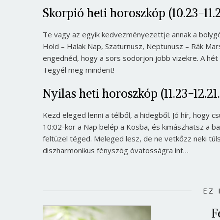
Skorpió heti horoszkóp (10.23-11.2
Te vagy az egyik kedvezményezettje annak a bolygó
Hold – Halak Nap, Szaturnusz, Neptunusz – Rák Mars. 
engednéd, hogy a sors sodorjon jobb vizekre. A hét
Tegyél meg mindent!
Nyilas heti horoszkóp (11.23-12.21.
Kezd eleged lenni a télből, a hidegből. Jó hír, hogy c
10:02-kor a Nap belép a Kosba, és kimászhatsz a bar
feltüzel téged. Meleged lesz, de ne vetkőzz neki tú
diszharmonikus fényszög óvatosságra int…
EZ 
F