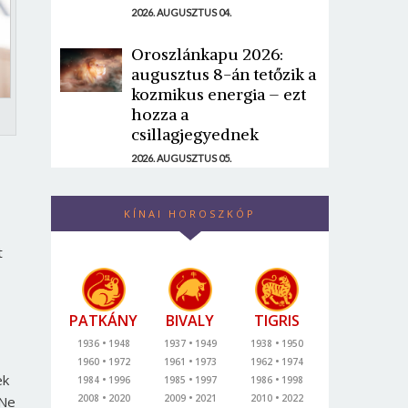
2026. AUGUSZTUS 04.
Oroszlánkapu 2026:
augusztus 8-án tetőzik a
kozmikus energia – ezt
hozza a
csillagjegyednek
2026. AUGUSZTUS 05.
KÍNAI HOROSZKÓP
t
PATKÁNY
BIVALY
TIGRIS
1936
1948
1937
1949
1938
1950
1960
1972
1961
1973
1962
1974
ek
1984
1996
1985
1997
1986
1998
2008
2020
2009
2021
2010
2022
 Ne