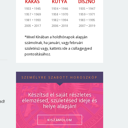
KAKAS
KUTYA
DISZNÓ
1933
1945
1934
1946
1935
1947
1957
1969
1958
1970
1959
1971
1981
1993
1982
1994
1983
1995
2005
2017
2006
2018
2007
2019
*Mivel Kínában a holdhónapok alapján
számolnak, ha januári, vagy februári
születésű vagy, kattints ide a csillagjegyed
pontosításához.
SZEMÉLYRE SZABOTT HOROSZKÓP
Készítsd el saját részletes
elemzésed, születésed ideje és
ad!
helye alapján!
KISZÁMOLOM