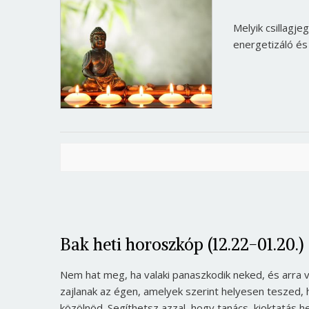
Melyik csillagje
energetizáló és
Bak heti horoszkóp (12.22-01.20.)
Nem hat meg, ha valaki panaszkodik neked, és arra 
zajlanak az égen, amelyek szerint helyesen teszed,
közölnöd. Segíthetsz azzal, hogy tanács, kioktatás 