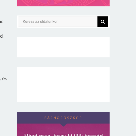
ió
d.
, és
PÁRHOROSZKÓP