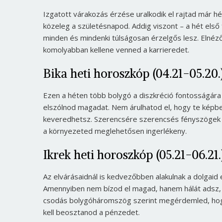
Izgatott várakozás érzése uralkodik el rajtad már h
közeleg a születésnapod. Addig viszont – a hét első
minden és mindenki túlságosan érzelgős lesz. Elnézőn
komolyabban kellene venned a karrieredet.
Bika heti horoszkóp (04.21-05.20.
Ezen a héten több bolygó a diszkréció fontosságára 
elszólnod magadat. Nem árulhatod el, hogy te képbe
keveredhetsz. Szerencsére szerencsés fényszöge
a környezeted meglehetősen ingerlékeny.
Ikrek heti horoszkóp (05.21-06.21.
Az elvárásaidnál is kedvezőbben alakulnak a dolgaid
Amennyiben nem bízod el magad, hanem hálát adsz, 
csodás bolygóháromszög szerint megérdemled, hogy
kell beosztanod a pénzedet.