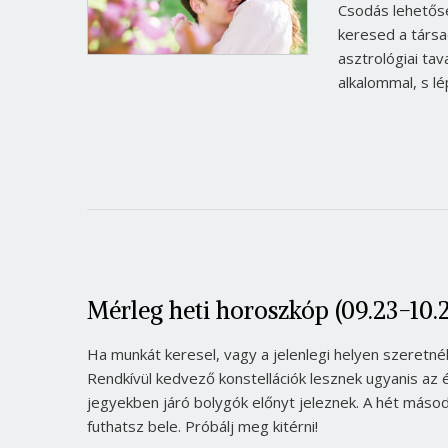
Csodás lehetőség
keresed a társa
asztrológiai tav
alkalommal, s l
Mérleg heti horoszkóp (09.23-10.2
Ha munkát keresel, vagy a jelenlegi helyen szeretnél
Rendkívül kedvező konstellációk lesznek ugyanis az 
jegyekben járó bolygók előnyt jeleznek. A hét másod
futhatsz bele. Próbálj meg kitérni!