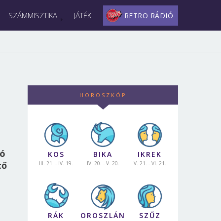
SZÁMMISZTIKA
JÁTÉK
RETRO RÁDIÓ
HOROSZKÓP
ló
KOS
BIKA
IKREK
tő
III. 21. - IV. 19.
IV. 20. - V. 20.
V. 21. - VI. 21.
RÁK
OROSZLÁN
SZŰZ