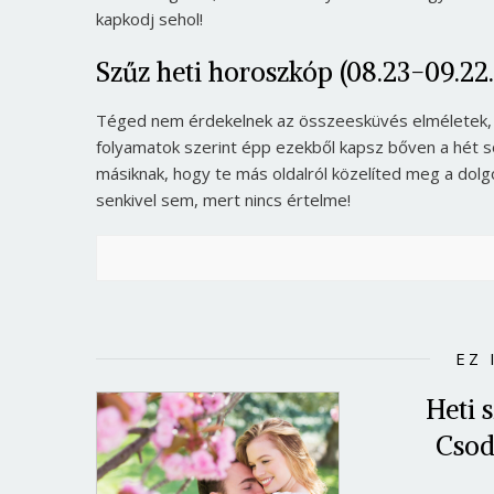
kapkodj sehol!
Szűz heti horoszkóp (08.23-09.22.
Téged nem érdekelnek az összeesküvés elméletek, az 
folyamatok szerint épp ezekből kapsz bőven a hét s
másiknak, hogy te más oldalról közelíted meg a dolgo
senkivel sem, mert nincs értelme!
EZ 
Heti 
Csod