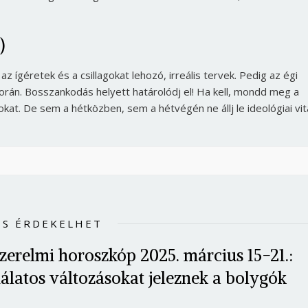
)
ígéretek és a csillagokat lehozó, irreális tervek. Pedig az égi
orán. Bosszankodás helyett határolódj el! Ha kell, mondd meg a
kat. De sem a hétközben, sem a hétvégén ne állj le ideológiai vit
IS ÉRDEKELHET
Borsonline bejelentkezés
szerelmi horoszkóp 2025. március 15-21.:
E-mail cím vagy felhasználónév
álatos változásokat jeleznek a bolygók