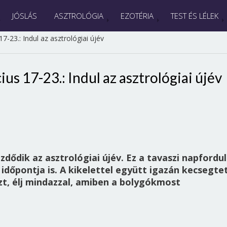
JÓSLÁS
ASZTROLÓGIA
EZOTÉRIA
TEST ÉS LÉLEK
-23.: Indul az asztrológiai újév
us 17-23.: Indul az asztrológiai újév
dődik az asztrológiai újév. Ez a tavaszi napfordu
 időpontja is. A kikelettel együtt igazán kecsegte
zt, élj mindazzal, amiben a bolygókmost