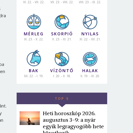
VI. 22. - VII. 22.
VII. 23. - VIII. 22.
VIII. 23. - IX. 22.
s
dra
MÉRLEG
SKORPIÓ
NYILAS
IX. 23. - X. 22.
X. 23. - XI. 21.
XI. 22. - XII. 21.
ba
BAK
VÍZÖNTŐ
HALAK
ben
XII. 22. - I. 19.
I. 20. - II. 18.
II. 19. - III. 20.
TOP 5
ánt.
y
Heti horoszkóp 2026.
augusztus 3-9: a nyár
an
egyik legragyogóbb hete
következik