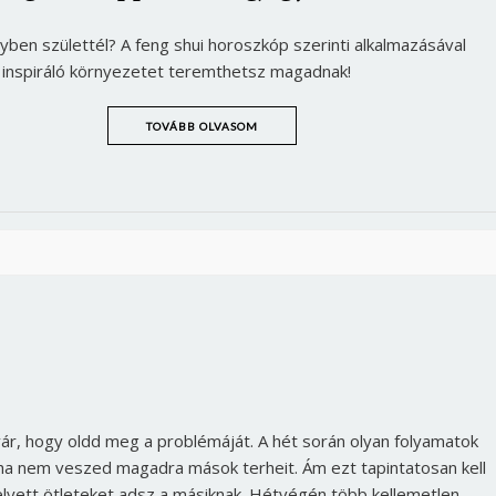
gyben születtél? A feng shui horoszkóp szerinti alkalmazásával
 inspiráló környezetet teremthetsz magadnak!
TOVÁBB OLVASOM
vár, hogy oldd meg a problémáját. A hét során olyan folyamatok
 ha nem veszed magadra mások terheit. Ám ezt tapintatosan kell
helyett ötleteket adsz a másiknak. Hétvégén több kellemetlen