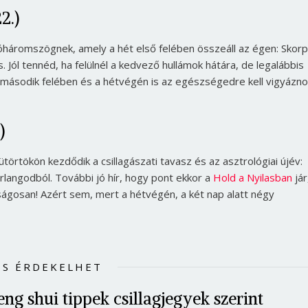
2.)
háromszögnek, amely a hét első felében összeáll az égen: Skorp
Jól tennéd, ha felülnél a kedvező hullámok hátára, de legalábbis
 második felében és a hétvégén is az egészségedre kell vigyázno
)
sütörtökön kezdődik a csillagászati tavasz és az asztrológiai újév:
langodból. További jó hír, hogy pont ekkor a
Hold a Nyilasban
jár
lságosan! Azért sem, mert a hétvégén, a két nap alatt négy
IS ÉRDEKELHET
eng shui tippek csillagjegyek szerint