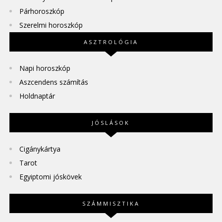
Párhoroszkóp
Szerelmi horoszkóp
ASZTROLÓGIA
Napi horoszkóp
Aszcendens számítás
Holdnaptár
JÓSLÁSOK
Cigánykártya
Tarot
Egyiptomi jóskövek
SZÁMMISZTIKA