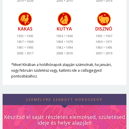
2014
2026
2003
2015
2004
2016
KAKAS
KUTYA
DISZNÓ
1933
1945
1934
1946
1935
1947
1957
1969
1958
1970
1959
1971
1981
1993
1982
1994
1983
1995
2005
2017
2006
2018
2007
2019
*Mivel Kínában a holdhónapok alapján számolnak, ha januári,
vagy februári születésű vagy, kattints ide a csillagjegyed
pontosításához.
SZEMÉLYRE SZABOTT HOROSZKÓP
Készítsd el saját részletes elemzésed, születésed
ideje és helye alapján!