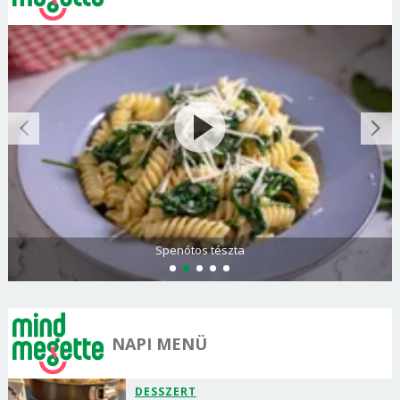
Olasz és görög paradicsomsaláta
NAPI MENÜ
DESSZERT