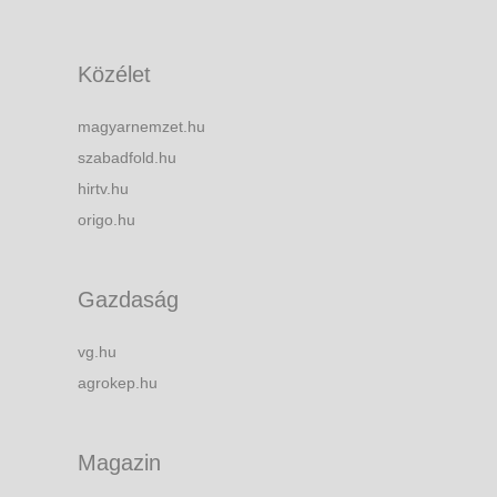
Közélet
magyarnemzet.hu
szabadfold.hu
hirtv.hu
origo.hu
Gazdaság
vg.hu
agrokep.hu
Magazin