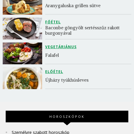
Aranygaluska grillen sütve
FŐÉTEL
Baconbe göngyölt sertésszűz rakott 
burgonyával
VEGETÁRIÁNUS
Falafel
ELŐÉTEL
Újházy tyúkhúsleves
HOROSZKÓPOK
Személyre szabott horoszkóp