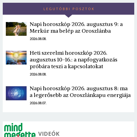
LEGUTÓBBI POSZTOK
Napi horoszkóp 2026. augusztus 9: a
Merkúr ma belép az Oroszlánba
2026.08.08.
Borsonline bejelentkezés
Heti szerelmi horoszkóp 2026.
augusztus 10-16.: a napfogyatkozás
próbára teszi a kapcsolatokat
E-mail cím vagy felhasználónév
2026.08.08.
Napi horoszkóp 2026. augusztus 8: ma
Jelszó
a legerősebb az Oroszlánkapu energiája
2026.08.07.
Mégse
Bejelentkezés
VIDEÓK