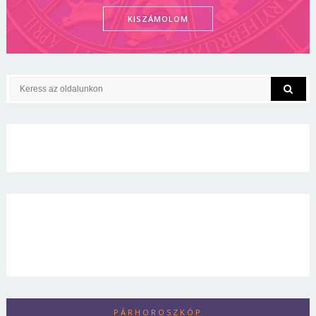
KISZÁMOLOM
PÁRHOROSZKÓP