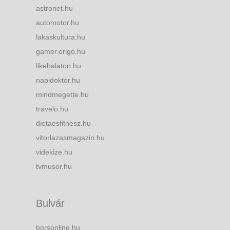
astronet.hu
automotor.hu
lakaskultura.hu
gamer.origo.hu
likebalaton.hu
napidoktor.hu
mindmegette.hu
travelo.hu
dietaesfitnesz.hu
vitorlazasmagazin.hu
videkize.hu
tvmusor.hu
Bulvár
borsonline.hu