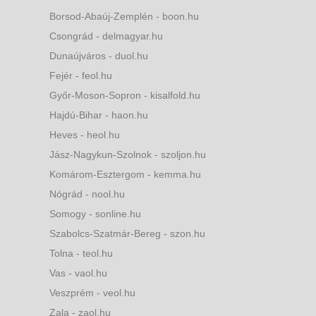
Borsod-Abaúj-Zemplén - boon.hu
Csongrád - delmagyar.hu
Dunaújváros - duol.hu
Fejér - feol.hu
Győr-Moson-Sopron - kisalfold.hu
Hajdú-Bihar - haon.hu
Heves - heol.hu
Jász-Nagykun-Szolnok - szoljon.hu
Komárom-Esztergom - kemma.hu
Nógrád - nool.hu
Somogy - sonline.hu
Szabolcs-Szatmár-Bereg - szon.hu
Tolna - teol.hu
Vas - vaol.hu
Veszprém - veol.hu
Zala - zaol.hu