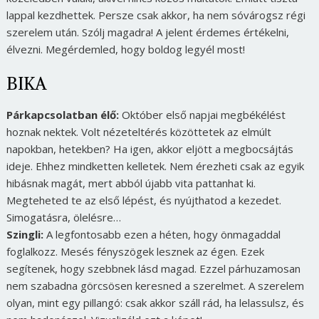
lappal kezdhettek. Persze csak akkor, ha nem sóvárogsz régi
szerelem után. Szólj magadra! A jelent érdemes értékelni,
élvezni. Megérdemled, hogy boldog legyél most!
BIKA
Párkapcsolatban élő:
Október első napjai megbékélést
hoznak nektek. Volt nézeteltérés közöttetek az elmúlt
napokban, hetekben? Ha igen, akkor eljött a megbocsájtás
ideje. Ehhez mindketten kelletek. Nem érezheti csak az egyik
hibásnak magát, mert abból újabb vita pattanhat ki.
Megteheted te az első lépést, és nyújthatod a kezedet.
Simogatásra, ölelésre…
Szingli:
A legfontosabb ezen a héten, hogy önmagaddal
foglalkozz. Mesés fényszögek lesznek az égen. Ezek
segítenek, hogy szebbnek lásd magad. Ezzel párhuzamosan
nem szabadna görcsösen keresned a szerelmet. A szerelem
olyan, mint egy pillangó: csak akkor száll rád, ha lelassulsz, és