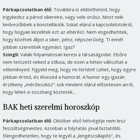
Párkapcsolatban élő:
Továbbra is eldöntheted, hogy
irigykedsz a párod sikereire, vagy vele örülsz. Most neki
kedvezőbbek a konstellációk. Sokat elárul a kapcsolatotokról,
hogy hogyan kezelitek ezt az eltérést. Nem engedhetitek,
hogy közétek álljon a siker, pénz, népszerűség. Ti ennél
jobban szeretitek egymást. Igaz?
Szingli:
Valaki folyamatosan keresi a társaságodat. Elsőre
nem tetszett neked a stílusa, de ezen a héten változhat a
véleményed. Figyeld meg, hogy mi történt! Lehet, hogy egyre
jobban érted, és élvezed a humorát. A humor egy igazán
érzékeny „mérőeszköz”: sok mindent elárul előzetesen arról,
hogy lehet-e összhang köztetek…
BAK heti szerelmi horoszkóp
Párkapcsolatban élő
: Október első hétvégéje nem lesz
feszültségmentes. Azonban a folytatás jóval biztatóbb.
Elengedhetetlen, hogy te legyél a „lengéscsillapító”, és