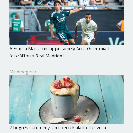
Jelszó
Mégse
Bejelentkezés
A Fradi a Marca címlapján, amely Arda Güler miatt
felszólította Real Madridot
Mindmegette
7 bögrés sütemény, ami percek alatt elkészül a