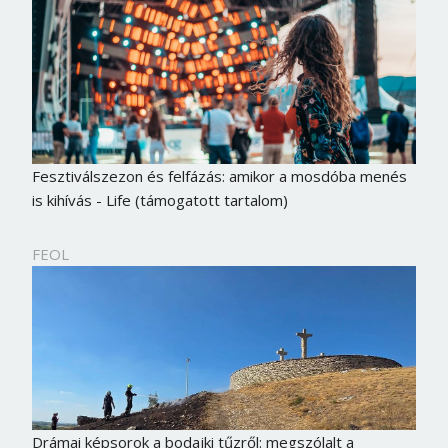
Fesztiválszezon és felfázás: amikor a mosdóba menés
is kihívás - Life (támogatott tartalom)
FEOL
Drámai képsorok a bodajki tűzről: megszólalt a