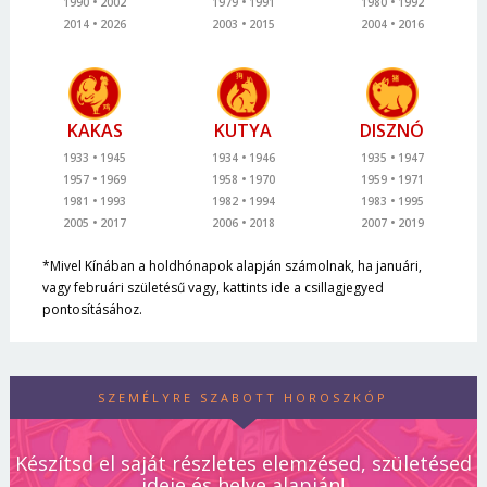
1990
2002
1979
1991
1980
1992
2014
2026
2003
2015
2004
2016
KAKAS
KUTYA
DISZNÓ
1933
1945
1934
1946
1935
1947
1957
1969
1958
1970
1959
1971
1981
1993
1982
1994
1983
1995
2005
2017
2006
2018
2007
2019
*Mivel Kínában a holdhónapok alapján számolnak, ha januári,
vagy februári születésű vagy, kattints ide a csillagjegyed
pontosításához.
SZEMÉLYRE SZABOTT HOROSZKÓP
Készítsd el saját részletes elemzésed, születésed
ideje és helye alapján!