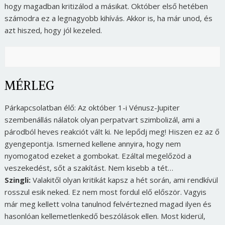
hogy magadban kritizálod a másikat. Október első hetében
számodra ez a legnagyobb kihívás. Akkor is, ha már unod, és
azt hiszed, hogy jól kezeled.
MÉRLEG
Párkapcsolatban élő: Az október 1-i Vénusz-Jupiter
szembenállás nálatok olyan perpatvart szimbolizál, ami a
párodból heves reakciót vált ki. Ne lepődj meg! Hiszen ez az ő
gyengepontja. Ismerned kellene annyira, hogy nem
nyomogatod ezeket a gombokat. Ezáltal megelőzöd a
veszekedést, sőt a szakítást. Nem kisebb a tét…
Szingli:
Valakitől olyan kritikát kapsz a hét során, ami rendkívül
rosszul esik neked. Ez nem most fordul elő először. Vagyis
már meg kellett volna tanulnod felvértezned magad ilyen és
hasonlóan kellemetlenkedő beszólások ellen. Most kiderül,