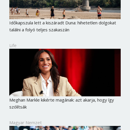
Időkapszula lett a kiszáradt Duna: hihetetlen dolgokat
találni a folyó teljes szakaszán
Life
Borsonline bejelentkezés
Meghan Markle kikérte magának: azt akarja, hogy így
szólítsák
E-mail cím vagy felhasználónév
Magyar Nemzet