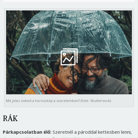
Mit jelez neked a horoszkóp a szerelemben? (fotó: Shuttersock)
RÁK
Párkapcsolatban élő:
Szeretnél a pároddal kettesben lenni,