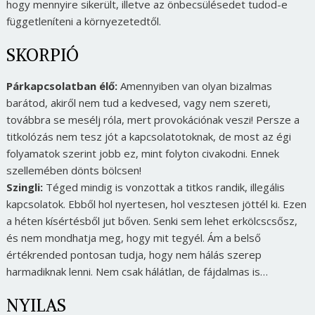
hogy mennyire sikerült, illetve az önbecsülésedet tudod-e
függetleníteni a környezetedtől.
SKORPIÓ
Párkapcsolatban élő:
Amennyiben van olyan bizalmas
barátod, akiről nem tud a kedvesed, vagy nem szereti,
továbbra se mesélj róla, mert provokációnak veszi! Persze a
titkolózás nem tesz jót a kapcsolatotoknak, de most az égi
folyamatok szerint jobb ez, mint folyton civakodni. Ennek
szellemében dönts bölcsen!
Szingli:
Téged mindig is vonzottak a titkos randik, illegális
kapcsolatok. Ebből hol nyertesen, hol vesztesen jöttél ki. Ezen
a héten kísértésből jut bőven. Senki sem lehet erkölcscsősz,
és nem mondhatja meg, hogy mit tegyél. Ám a belső
értékrended pontosan tudja, hogy nem hálás szerep
harmadiknak lenni. Nem csak hálátlan, de fájdalmas is…
NYILAS