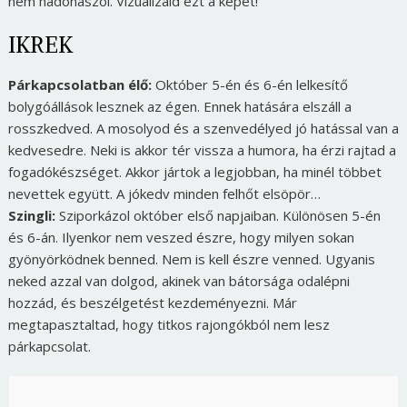
nem hadonászol. Vizualizáld ezt a képet!
IKREK
Párkapcsolatban élő:
Október 5-én és 6-én lelkesítő
bolygóállások lesznek az égen. Ennek hatására elszáll a
rosszkedved. A mosolyod és a szenvedélyed jó hatással van a
kedvesedre. Neki is akkor tér vissza a humora, ha érzi rajtad a
fogadókészséget. Akkor jártok a legjobban, ha minél többet
nevettek együtt. A jókedv minden felhőt elsöpör…
Szingli:
Sziporkázol október első napjaiban. Különösen 5-én
és 6-án. Ilyenkor nem veszed észre, hogy milyen sokan
gyönyörködnek benned. Nem is kell észre venned. Ugyanis
neked azzal van dolgod, akinek van bátorsága odalépni
hozzád, és beszélgetést kezdeményezni. Már
megtapasztaltad, hogy titkos rajongókból nem lesz
párkapcsolat.