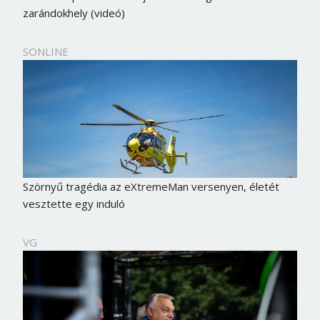
zarándokhely (videó)
SONLINE
Szörnyű tragédia az eXtremeMan versenyen, életét
vesztette egy induló
VG