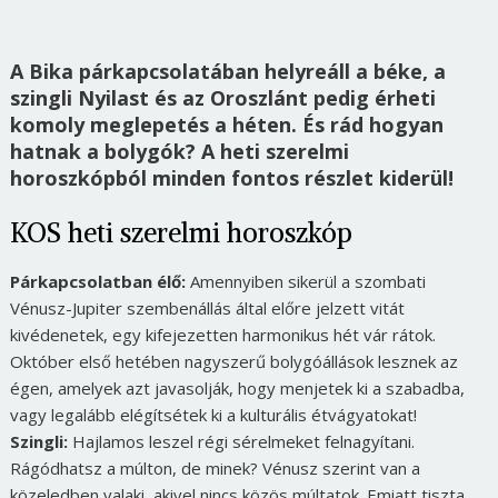
A Bika párkapcsolatában helyreáll a béke, a
szingli Nyilast és az Oroszlánt pedig érheti
komoly meglepetés a héten. És rád hogyan
hatnak a bolygók? A heti szerelmi
horoszkópból minden fontos részlet kiderül!
KOS heti szerelmi horoszkóp
Párkapcsolatban élő:
Amennyiben sikerül a szombati
Vénusz-Jupiter szembenállás által előre jelzett vitát
kivédenetek, egy kifejezetten harmonikus hét vár rátok.
Október első hetében nagyszerű bolygóállások lesznek az
égen, amelyek azt javasolják, hogy menjetek ki a szabadba,
vagy legalább elégítsétek ki a kulturális étvágyatokat!
Szingli:
Hajlamos leszel régi sérelmeket felnagyítani.
Rágódhatsz a múlton, de minek? Vénusz szerint van a
közeledben valaki, akivel nincs közös múltatok. Emiatt tiszta