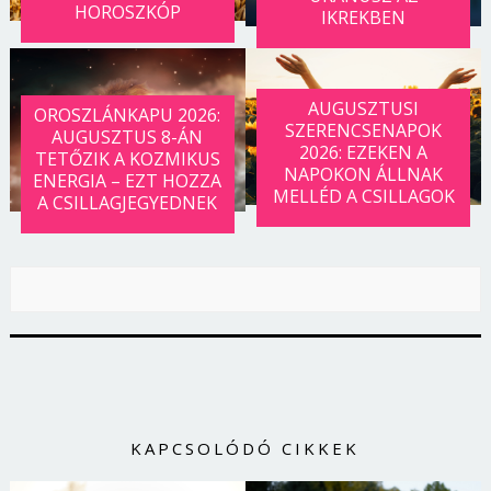
HOROSZKÓP
IKREKBEN
AUGUSZTUSI
OROSZLÁNKAPU 2026:
SZERENCSENAPOK
AUGUSZTUS 8-ÁN
2026: EZEKEN A
TETŐZIK A KOZMIKUS
NAPOKON ÁLLNAK
ENERGIA – EZT HOZZA
MELLÉD A CSILLAGOK
A CSILLAGJEGYEDNEK
KAPCSOLÓDÓ CIKKEK