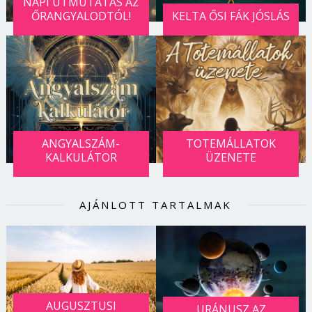
NAPI ÚTMUTATÁS AZ
ŐRANGYALODTÓL!
KELTA ŐSI FÁK JÓSLÁS
ANGYALSZÁM-
TOTEMÁLLATOK
KALKULÁTOR
ÜZENETE
AJÁNLOTT TARTALMAK
AUGUSZTUSI
URÁNUSZ AZ