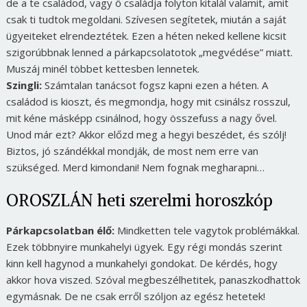
de a te családod, vagy ő családja folyton kitalál valamit, amit
csak ti tudtok megoldani. Szívesen segítetek, miután a saját
ügyeiteket elrendeztétek. Ezen a héten neked kellene kicsit
szigorúbbnak lenned a párkapcsolatotok „megvédése” miatt.
Muszáj minél többet kettesben lennetek.
Szingli:
Számtalan tanácsot fogsz kapni ezen a héten. A
családod is kioszt, és megmondja, hogy mit csinálsz rosszul,
mit kéne másképp csinálnod, hogy összefuss a nagy ővel.
Unod már ezt? Akkor előzd meg a hegyi beszédet, és szólj!
Biztos, jó szándékkal mondják, de most nem erre van
szükséged. Merd kimondani! Nem fognak megharapni…
OROSZLÁN heti szerelmi horoszkóp
Párkapcsolatban élő:
Mindketten tele vagytok problémákkal.
Ezek többnyire munkahelyi ügyek. Egy régi mondás szerint
kinn kell hagynod a munkahelyi gondokat. De kérdés, hogy
akkor hova viszed. Szóval megbeszélhetitek, panaszkodhattok
egymásnak. De ne csak erről szóljon az egész hetetek!