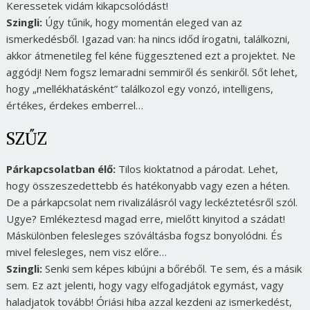
Keressetek vidám kikapcsolódást!
Szingli:
Úgy tűnik, hogy momentán eleged van az
ismerkedésből. Igazad van: ha nincs időd írogatni, találkozni,
akkor átmenetileg fel kéne függesztened ezt a projektet. Ne
aggódj! Nem fogsz lemaradni semmiről és senkiről. Sőt lehet,
hogy „mellékhatásként” találkozol egy vonzó, intelligens,
értékes, érdekes emberrel…
SZŰZ
Párkapcsolatban élő:
Tilos kioktatnod a párodat. Lehet,
hogy összeszedettebb és hatékonyabb vagy ezen a héten.
De a párkapcsolat nem rivalizálásról vagy leckéztetésről szól.
Ugye? Emlékeztesd magad erre, mielőtt kinyitod a szádat!
Máskülönben felesleges szóváltásba fogsz bonyolódni. És
mivel felesleges, nem visz előre…
Szingli:
Senki sem képes kibújni a bőréből. Te sem, és a másik
sem. Ez azt jelenti, hogy vagy elfogadjátok egymást, vagy
haladjatok tovább! Óriási hiba azzal kezdeni az ismerkedést,