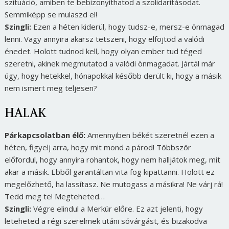
szituáció, amiben te bebizonyíthatod a szolidaritásodat.
Semmiképp se mulaszd el!
Szingli:
Ezen a héten kiderül, hogy tudsz-e, mersz-e önmagad
lenni. Vagy annyira akarsz tetszeni, hogy elfojtod a valódi
énedet. Holott tudnod kell, hogy olyan ember tud téged
szeretni, akinek megmutatod a valódi önmagadat. Jártál már
úgy, hogy hetekkel, hónapokkal később derült ki, hogy a másik
nem ismert meg teljesen?
HALAK
Párkapcsolatban élő:
Amennyiben békét szeretnél ezen a
héten, figyelj arra, hogy mit mond a párod! Többször
előfordul, hogy annyira rohantok, hogy nem halljátok meg, mit
akar a másik. Ebből garantáltan vita fog kipattanni. Holott ez
megelőzhető, ha lassítasz. Ne mutogass a másikra! Ne várj rá!
Tedd meg te! Megteheted…
Szingli:
Végre elindul a Merkúr előre. Ez azt jelenti, hogy
leteheted a régi szerelmek utáni sóvárgást, és bizakodva