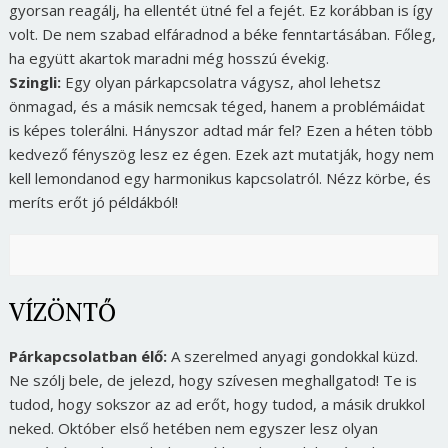
gyorsan reagálj, ha ellentét ütné fel a fejét. Ez korábban is így
volt. De nem szabad elfáradnod a béke fenntartásában. Főleg,
ha együtt akartok maradni még hosszú évekig.
Szingli:
Egy olyan párkapcsolatra vágysz, ahol lehetsz
önmagad, és a másik nemcsak téged, hanem a problémáidat
is képes tolerálni. Hányszor adtad már fel? Ezen a héten több
kedvező fényszög lesz ez égen. Ezek azt mutatják, hogy nem
kell lemondanod egy harmonikus kapcsolatról. Nézz körbe, és
meríts erőt jó példákból!
VÍZÖNTŐ
Párkapcsolatban élő:
A szerelmed anyagi gondokkal küzd.
Ne szólj bele, de jelezd, hogy szívesen meghallgatod! Te is
tudod, hogy sokszor az ad erőt, hogy tudod, a másik drukkol
neked. Október első hetében nem egyszer lesz olyan