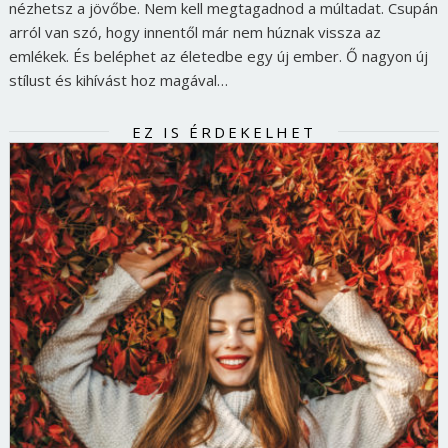
nézhetsz a jövőbe. Nem kell megtagadnod a múltadat. Csupán
arról van szó, hogy innentől már nem húznak vissza az
emlékek. És beléphet az életedbe egy új ember. Ő nagyon új
stílust és kihívást hoz magával…
EZ IS ÉRDEKELHET