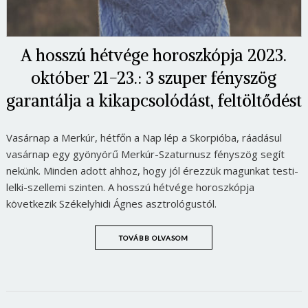
A hosszú hétvége horoszkópja 2023.
október 21-23.: 3 szuper fényszög
garantálja a kikapcsolódást, feltöltődést
Vasárnap a Merkúr, hétfőn a Nap lép a Skorpióba, ráadásul
vasárnap egy gyönyörű Merkúr-Szaturnusz fényszög segít
nekünk. Minden adott ahhoz, hogy jól érezzük magunkat testi-
lelki-szellemi szinten. A hosszú hétvége horoszkópja
következik Székelyhidi Ágnes asztrológustól.
TOVÁBB OLVASOM