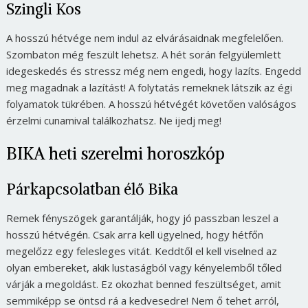
Szingli Kos
A hosszú hétvége nem indul az elvárásaidnak megfelelően.
Szombaton még feszült lehetsz. A hét során felgyülemlett
idegeskedés és stressz még nem engedi, hogy lazíts. Engedd
meg magadnak a lazítást! A folytatás remeknek látszik az égi
folyamatok tükrében. A hosszú hétvégét követően valóságos
érzelmi cunamival találkozhatsz. Ne ijedj meg!
BIKA heti szerelmi horoszkóp
Párkapcsolatban élő Bika
Remek fényszögek garantálják, hogy jó passzban leszel a
hosszú hétvégén. Csak arra kell ügyelned, hogy hétfőn
megelőzz egy felesleges vitát. Keddtől el kell viselned az
olyan embereket, akik lustaságból vagy kényelemből tőled
várják a megoldást. Ez okozhat benned feszültséget, amit
semmiképp se öntsd rá a kedvesedre! Nem ő tehet arról,