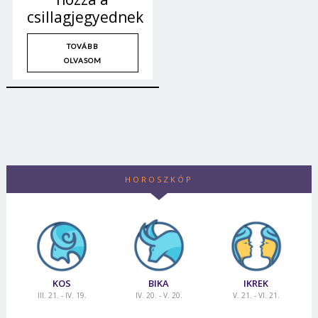
csillagjegyednek
TOVÁBB
OLVASOM
HOROSZKÓP
KOS
BIKA
IKREK
III. 21. - IV. 19.
IV. 20. - V. 20.
V. 21. - VI. 21.