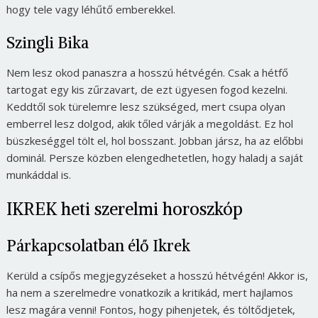
hogy tele vagy léhűtő emberekkel.
Szingli Bika
Nem lesz okod panaszra a hosszú hétvégén. Csak a hétfő
tartogat egy kis zűrzavart, de ezt ügyesen fogod kezelni.
Keddtől sok türelemre lesz szükséged, mert csupa olyan
emberrel lesz dolgod, akik tőled várják a megoldást. Ez hol
büszkeséggel tölt el, hol bosszant. Jobban jársz, ha az előbbi
dominál. Persze közben elengedhetetlen, hogy haladj a saját
munkáddal is.
IKREK heti szerelmi horoszkóp
Párkapcsolatban élő Ikrek
Kerüld a csípős megjegyzéseket a hosszú hétvégén! Akkor is,
ha nem a szerelmedre vonatkozik a kritikád, mert hajlamos
lesz magára venni! Fontos, hogy pihenjetek, és töltődjetek,