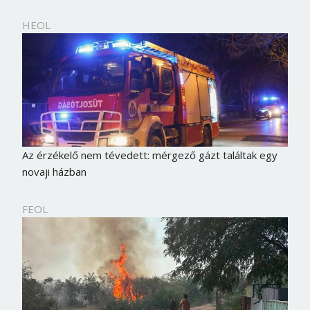
HEOL
Az érzékelő nem tévedett: mérgező gázt találtak egy
novaji házban
FEOL