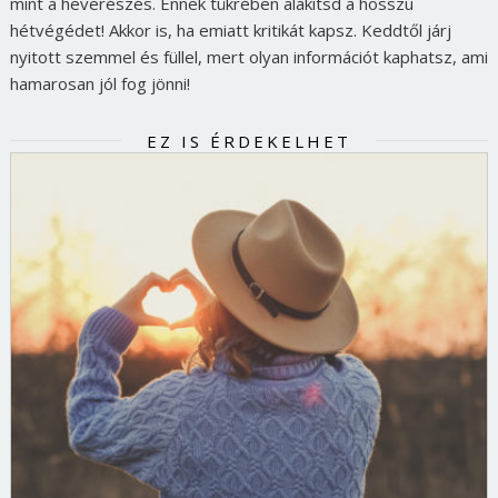
mint a heverészés. Ennek tükrében alakítsd a hosszú
hétvégédet! Akkor is, ha emiatt kritikát kapsz. Keddtől járj
nyitott szemmel és füllel, mert olyan információt kaphatsz, ami
hamarosan jól fog jönni!
EZ IS ÉRDEKELHET