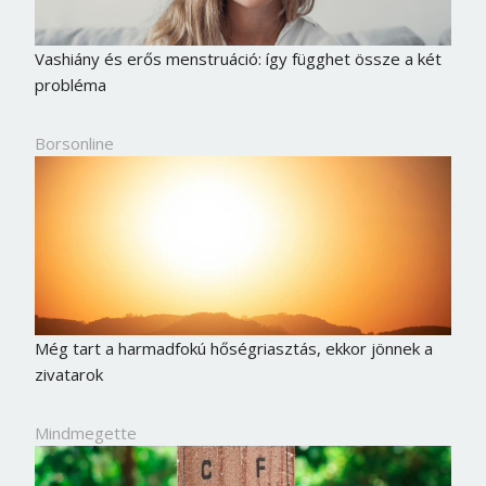
Vashiány és erős menstruáció: így függhet össze a két
probléma
Borsonline
Még tart a harmadfokú hőségriasztás, ekkor jönnek a
zivatarok
Mindmegette