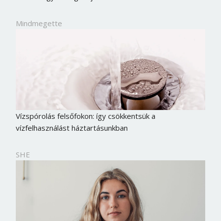
Mindmegette
Vízspórolás felsőfokon: így csökkentsük a
vízfelhasználást háztartásunkban
SHE