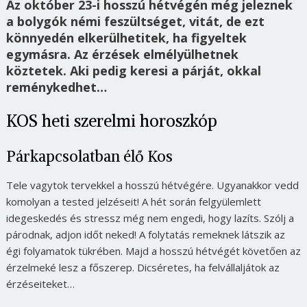
Az október 23-i hosszú hétvégén még jeleznek
a bolygók némi feszültséget, vitát, de ezt
könnyedén elkerülhetitek, ha figyeltek
egymásra. Az érzések elmélyülhetnek
köztetek. Aki pedig keresi a párját, okkal
reménykedhet…
KOS heti szerelmi horoszkóp
Párkapcsolatban élő Kos
Tele vagytok tervekkel a hosszú hétvégére. Ugyanakkor vedd
komolyan a tested jelzéseit! A hét során felgyülemlett
idegeskedés és stressz még nem engedi, hogy lazíts. Szólj a
párodnak, adjon időt neked! A folytatás remeknek látszik az
égi folyamatok tükrében. Majd a hosszú hétvégét követően az
érzelmeké lesz a főszerep. Dicséretes, ha felvállaljátok az
érzéseiteket…