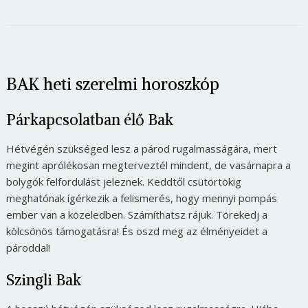
Jelszó
Mégse
Bejelentkezés
BAK heti szerelmi horoszkóp
Párkapcsolatban élő Bak
Hétvégén szükséged lesz a párod rugalmasságára, mert
megint aprólékosan megterveztél mindent, de vasárnapra a
bolygók felfordulást jeleznek. Keddtől csütörtökig
meghatónak ígérkezik a felismerés, hogy mennyi pompás
ember van a közeledben. Számíthatsz rájuk. Törekedj a
kölcsönös támogatásra! És oszd meg az élményeidet a
pároddal!
Szingli Bak