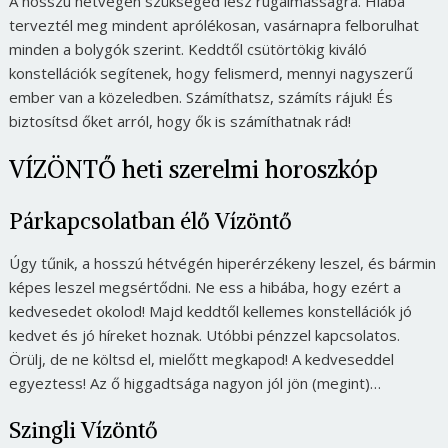
A hosszú hétvégén szükséged lesz rugalmasságra. Hiába
terveztél meg mindent aprólékosan, vasárnapra felborulhat
minden a bolygók szerint. Keddtől csütörtökig kiváló
konstellációk segítenek, hogy felismerd, mennyi nagyszerű
ember van a közeledben. Számíthatsz, számíts rájuk! És
biztosítsd őket arról, hogy ők is számíthatnak rád!
VÍZÖNTŐ heti szerelmi horoszkóp
Párkapcsolatban élő Vízöntő
Úgy tűnik, a hosszú hétvégén hiperérzékeny leszel, és bármin
képes leszel megsértődni. Ne ess a hibába, hogy ezért a
kedvesedet okolod! Majd keddtől kellemes konstellációk jó
kedvet és jó híreket hoznak. Utóbbi pénzzel kapcsolatos.
Örülj, de ne költsd el, mielőtt megkapod! A kedveseddel
egyeztess! Az ő higgadtsága nagyon jól jön (megint)…
Szingli Vízöntő