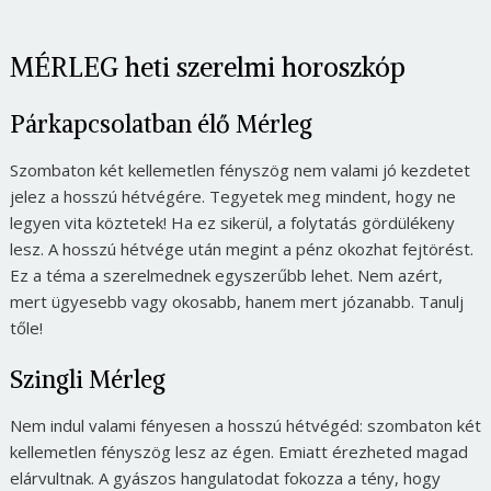
MÉRLEG heti szerelmi horoszkóp
Párkapcsolatban élő Mérleg
Szombaton két kellemetlen fényszög nem valami jó kezdetet
jelez a hosszú hétvégére. Tegyetek meg mindent, hogy ne
legyen vita köztetek! Ha ez sikerül, a folytatás gördülékeny
lesz. A hosszú hétvége után megint a pénz okozhat fejtörést.
Ez a téma a szerelmednek egyszerűbb lehet. Nem azért,
mert ügyesebb vagy okosabb, hanem mert józanabb. Tanulj
tőle!
Szingli Mérleg
Nem indul valami fényesen a hosszú hétvégéd: szombaton két
kellemetlen fényszög lesz az égen. Emiatt érezheted magad
elárvultnak. A gyászos hangulatodat fokozza a tény, hogy