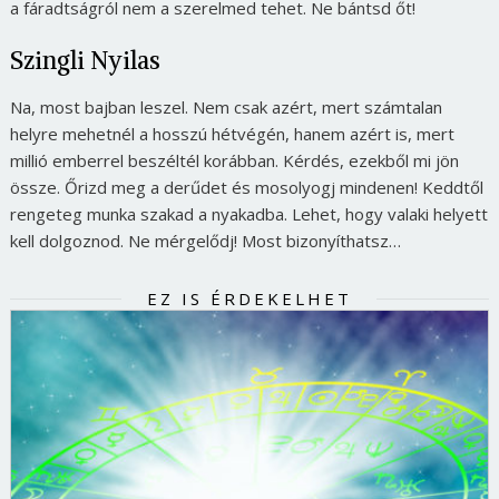
a fáradtságról nem a szerelmed tehet. Ne bántsd őt!
Szingli Nyilas
Na, most bajban leszel. Nem csak azért, mert számtalan
helyre mehetnél a hosszú hétvégén, hanem azért is, mert
millió emberrel beszéltél korábban. Kérdés, ezekből mi jön
össze. Őrizd meg a derűdet és mosolyogj mindenen! Keddtől
rengeteg munka szakad a nyakadba. Lehet, hogy valaki helyett
kell dolgoznod. Ne mérgelődj! Most bizonyíthatsz…
EZ IS ÉRDEKELHET