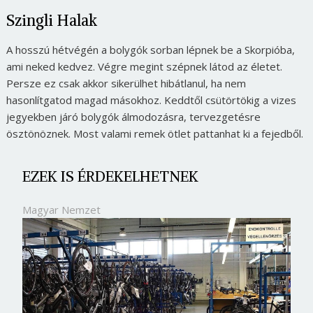
Szingli Halak
A hosszú hétvégén a bolygók sorban lépnek be a Skorpióba,
ami neked kedvez. Végre megint szépnek látod az életet.
Persze ez csak akkor sikerülhet hibátlanul, ha nem
hasonlítgatod magad másokhoz. Keddtől csütörtökig a vizes
jegyekben járó bolygók álmodozásra, tervezgetésre
ösztönöznek. Most valami remek ötlet pattanhat ki a fejedből.
EZEK IS ÉRDEKELHETNEK
Magyar Nemzet