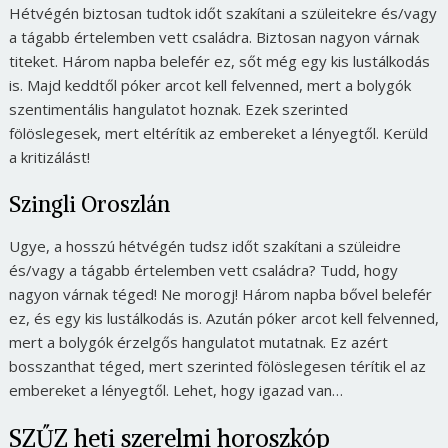
Hétvégén biztosan tudtok időt szakítani a szüleitekre és/vagy
a tágabb értelemben vett családra. Biztosan nagyon várnak
titeket. Három napba belefér ez, sőt még egy kis lustálkodás
is. Majd keddtől póker arcot kell felvenned, mert a bolygók
szentimentális hangulatot hoznak. Ezek szerinted
fölöslegesek, mert eltérítik az embereket a lényegtől. Kerüld
a kritizálást!
Szingli Oroszlán
Ugye, a hosszú hétvégén tudsz időt szakítani a szüleidre
és/vagy a tágabb értelemben vett családra? Tudd, hogy
nagyon várnak téged! Ne morogj! Három napba bővel belefér
ez, és egy kis lustálkodás is. Azután póker arcot kell felvenned,
mert a bolygók érzelgős hangulatot mutatnak. Ez azért
bosszanthat téged, mert szerinted fölöslegesen térítik el az
embereket a lényegtől. Lehet, hogy igazad van…
SZŰZ heti szerelmi horoszkóp