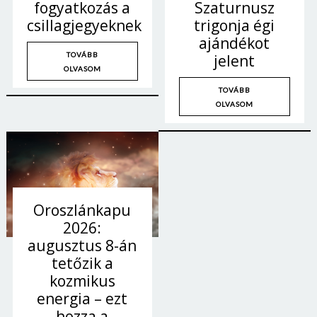
Szaturnusz
fogyatkozás a
trigonja égi
csillagjegyeknek
ajándékot
TOVÁBB
jelent
OLVASOM
TOVÁBB
OLVASOM
Oroszlánkapu
2026:
augusztus 8-án
tetőzik a
kozmikus
energia – ezt
hozza a