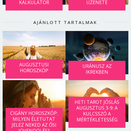
KALKULÁTOR
ÜZENETE
AJÁNLOTT TARTALMAK
AUGUSZTUSI
URÁNUSZ AZ
HOROSZKÓP
IKREKBEN
HETI TAROT JÓSLÁS
AUGUSZTUS 3-9: A
CIGÁNY HOROSZKÓP:
KULCSSZÓ A
MILYEN ÉLETUTAT
MÉRTÉKLETESSÉG
JELEZ NEKED AZ ŐSI
JÖVENDÖLÉS?