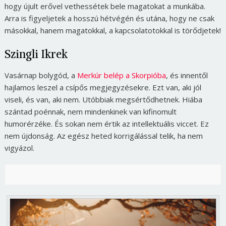
hogy újult erővel vethessétek bele magatokat a munkába.
Arra is figyeljetek a hosszú hétvégén és utána, hogy ne csak
másokkal, hanem magatokkal, a kapcsolatotokkal is törődjetek!
Szingli Ikrek
Vasárnap bolygód, a
Merkúr belép a Skorpióba
, és innentől
hajlamos leszel a csípős megjegyzésekre. Ezt van, aki jól
viseli, és van, aki nem. Utóbbiak megsértődhetnek. Hiába
szántad poénnak, nem mindenkinek van kifinomult
humorérzéke. És sokan nem értik az intellektuális viccet. Ez
nem újdonság. Az egész heted korrigálással telik, ha nem
vigyázol.