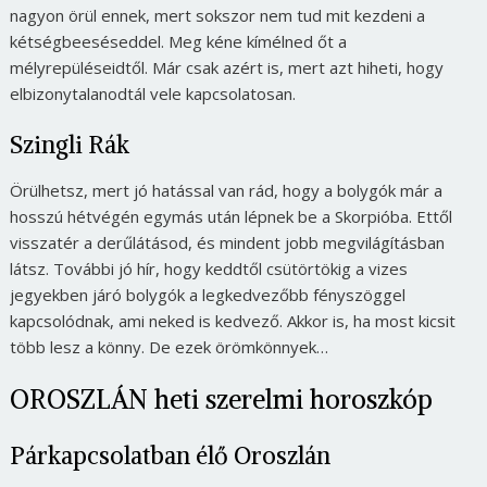
nagyon örül ennek, mert sokszor nem tud mit kezdeni a
kétségbeeséseddel. Meg kéne kímélned őt a
mélyrepüléseidtől. Már csak azért is, mert azt hiheti, hogy
elbizonytalanodtál vele kapcsolatosan.
Szingli Rák
Örülhetsz, mert jó hatással van rád, hogy a bolygók már a
hosszú hétvégén egymás után lépnek be a Skorpióba. Ettől
visszatér a derűlátásod, és mindent jobb megvilágításban
látsz. További jó hír, hogy keddtől csütörtökig a vizes
jegyekben járó bolygók a legkedvezőbb fényszöggel
kapcsolódnak, ami neked is kedvező. Akkor is, ha most kicsit
több lesz a könny. De ezek örömkönnyek…
OROSZLÁN heti szerelmi horoszkóp
Párkapcsolatban élő Oroszlán