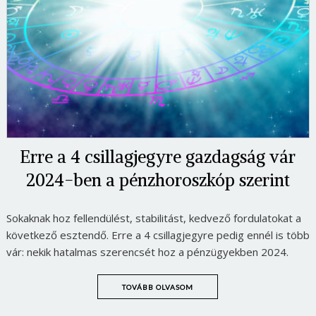
Erre a 4 csillagjegyre gazdagság vár
2024-ben a pénzhoroszkóp szerint
Sokaknak hoz fellendülést, stabilitást, kedvező fordulatokat a
következő esztendő. Erre a 4 csillagjegyre pedig ennél is több
Borsonline bejelentkezés
vár: nekik hatalmas szerencsét hoz a pénzügyekben 2024.
E-mail cím vagy felhasználónév
TOVÁBB OLVASOM