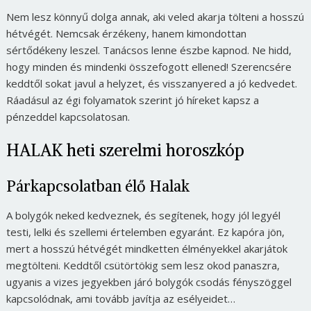
Nem lesz könnyű dolga annak, aki veled akarja tölteni a hosszú
hétvégét. Nemcsak érzékeny, hanem kimondottan
sértődékeny leszel. Tanácsos lenne észbe kapnod. Ne hidd,
hogy minden és mindenki összefogott ellened! Szerencsére
keddtől sokat javul a helyzet, és visszanyered a jó kedvedet.
Ráadásul az égi folyamatok szerint jó híreket kapsz a
pénzeddel kapcsolatosan.
HALAK heti szerelmi horoszkóp
Párkapcsolatban élő Halak
A bolygók neked kedveznek, és segítenek, hogy jól legyél
testi, lelki és szellemi értelemben egyaránt. Ez kapóra jön,
mert a hosszú hétvégét mindketten élményekkel akarjátok
megtölteni. Keddtől csütörtökig sem lesz okod panaszra,
ugyanis a vizes jegyekben járó bolygók csodás fényszöggel
kapcsolódnak, ami tovább javítja az esélyeidet…