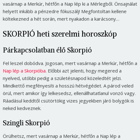
vasárnap a Merkúr, hétfőn a Nap lép ki a Mérlegből. Önsajnálat
helyett inkább a pénzedre fókuszálj! Megfontoltan kellene
költekezned a hét során, mert nyakadon a karácsony…
SKORPIÓ heti szerelmi horoszkóp
Párkapcsolatban élő Skorpió
Fel leszel dobódva. Jogosan, mert vasárnap a Merkúr, hétfőn a
Nap lép a Skorpióba
. Előbbi azt jelenti, hogy megered a
nyelved, utóbbi pedig a születésnapod közeledtét jelzi.
Mindkettő megfényesíti a hosszú hétvégédet. A párod veled
örül, mert amikor így lelkesedsz, ellenállhatatlanul vonzó vagy.
Ráadásul keddtől csütörtökig vizes jegyekben járó bolygók is
neked kedveznek.
Szingli Skorpió
Örülhetsz, mert vasárnap a Merkúr, hétfőn a Nap lép a