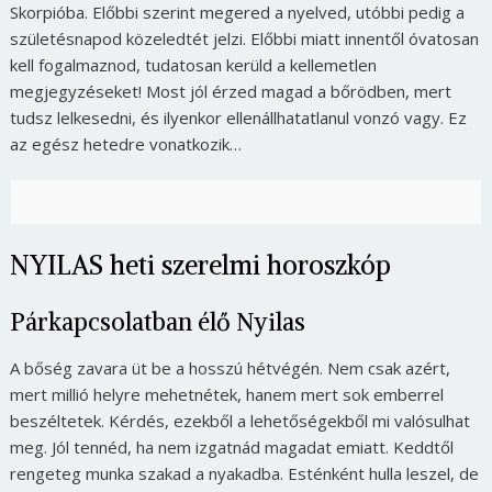
Skorpióba. Előbbi szerint megered a nyelved, utóbbi pedig a
születésnapod közeledtét jelzi. Előbbi miatt innentől óvatosan
kell fogalmaznod, tudatosan kerüld a kellemetlen
megjegyzéseket! Most jól érzed magad a bőrödben, mert
tudsz lelkesedni, és ilyenkor ellenállhatatlanul vonzó vagy. Ez
az egész hetedre vonatkozik…
NYILAS heti szerelmi horoszkóp
Párkapcsolatban élő Nyilas
A bőség zavara üt be a hosszú hétvégén. Nem csak azért,
mert millió helyre mehetnétek, hanem mert sok emberrel
beszéltetek. Kérdés, ezekből a lehetőségekből mi valósulhat
meg. Jól tennéd, ha nem izgatnád magadat emiatt. Keddtől
rengeteg munka szakad a nyakadba. Esténként hulla leszel, de