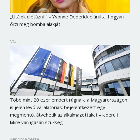
„Utálok diétázni..” – Yvonne Dederick elárulta, hogyan
őrzi meg bomba alakját
VG
Több mint 20 ezer embert rúgna ki a Magyarországon
is jelen lévő vállalatóriás: bejelentkezett egy
megmentő, átvehetik az alkalmazottakat – kiderült,
kikre van igazán szükség
Mindmegette