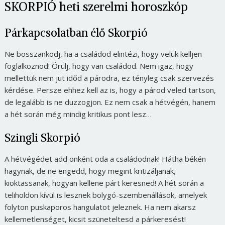
SKORPIÓ heti szerelmi horoszkóp
Párkapcsolatban élő Skorpió
Ne bosszankodj, ha a családod elintézi, hogy velük kelljen
foglalkoznod! Örülj, hogy van családod. Nem igaz, hogy
mellettük nem jut időd a párodra, ez tényleg csak szervezés
kérdése. Persze ehhez kell az is, hogy a párod veled tartson,
de legalább is ne duzzogjon. Ez nem csak a hétvégén, hanem
a hét során még mindig kritikus pont lesz…
Szingli Skorpió
A hétvégédet add önként oda a családodnak! Hátha békén
hagynak, de ne engedd, hogy megint kritizáljanak,
kioktassanak, hogyan kellene párt keresned! A hét során a
teliholdon kívül is lesznek bolygó-szembenállások, amelyek
folyton puskaporos hangulatot jeleznek. Ha nem akarsz
kellemetlenséget, kicsit szüneteltesd a párkeresést!