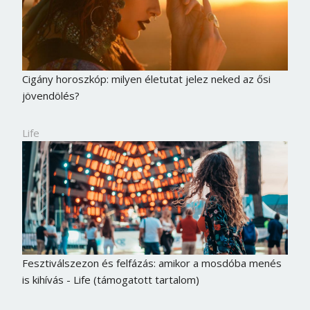
Cigány horoszkóp: milyen életutat jelez neked az ősi
jövendölés?
Life
Fesztiválszezon és felfázás: amikor a mosdóba menés
is kihívás - Life (támogatott tartalom)