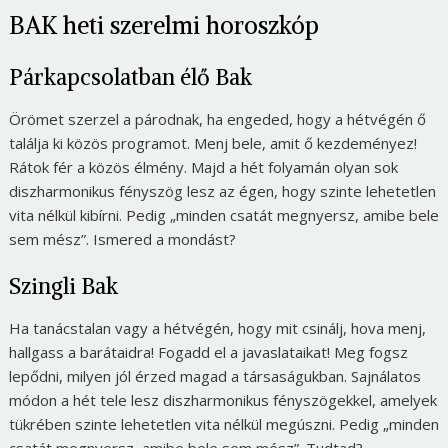
Jelszó
BAK heti szerelmi horoszkóp
Párkapcsolatban élő Bak
Mégse
Bejelentkezés
Örömet szerzel a párodnak, ha engeded, hogy a hétvégén ő
találja ki közös programot. Menj bele, amit ő kezdeményez!
Rátok fér a közös élmény. Majd a hét folyamán olyan sok
diszharmonikus fényszög lesz az égen, hogy szinte lehetetlen
vita nélkül kibírni. Pedig
„minden csatát megnyersz, amibe bele
sem mész”
. Ismered a mondást?
Szingli Bak
Ha tanácstalan vagy a hétvégén, hogy mit csinálj, hova menj,
hallgass a barátaidra! Fogadd el a javaslataikat! Meg fogsz
lepődni, milyen jól érzed magad a társaságukban. Sajnálatos
módon a hét tele lesz diszharmonikus fényszögekkel, amelyek
tükrében szinte lehetetlen vita nélkül megúszni. Pedig
„minden