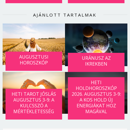
AJÁNLOTT TARTALMAK
AUGUSZTUSI
URÁNUSZ AZ
HOROSZKÓP
IKREKBEN
HETI
HOLDHOROSZKÓP
HETI TAROT JÓSLÁS
2026. AUGUSZTUS 3-9:
AUGUSZTUS 3-9: A
A KOS HOLD ÚJ
KULCSSZÓ A
ENERGIÁKAT HOZ
MÉRTÉKLETESSÉG
MAGÁVAL