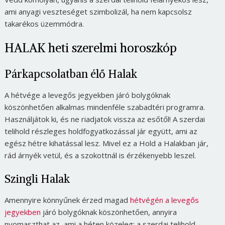
ami anyagi veszteséget szimbolizál, ha nem kapcsolsz
takarékos üzemmódra.
HALAK heti szerelmi horoszkóp
Párkapcsolatban élő Halak
A hétvége a levegős jegyekben járó bolygóknak
köszönhetően alkalmas mindenféle szabadtéri programra.
Használjátok ki, és ne riadjatok vissza az esőtől! A szerdai
telihold részleges holdfogyatkozással jár együtt, ami az
egész hétre kihatással lesz. Mivel ez a Hold a Halakban jár,
rád árnyék vetül, és a szokottnál is érzékenyebb leszel.
Szingli Halak
Amennyire könnyűnek érzed magad
hétvégén a levegős
jegyekben
járó bolygóknak köszönhetően, annyira
nyomaszthat az, ami a héten közeleg: a szerdai telihold