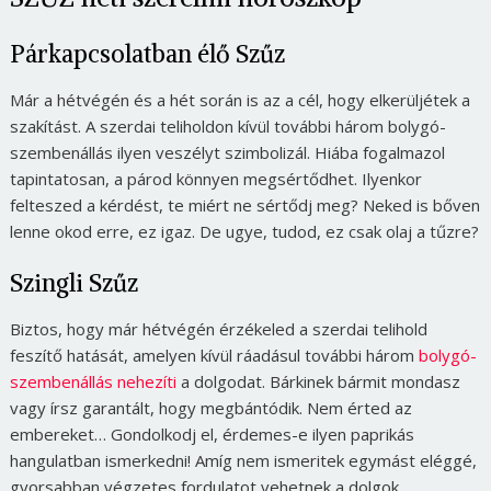
Párkapcsolatban élő Szűz
Már a hétvégén és a hét során is az a cél, hogy elkerüljétek a
szakítást. A szerdai teliholdon kívül további három bolygó-
szembenállás ilyen veszélyt szimbolizál. Hiába fogalmazol
tapintatosan, a párod könnyen megsértődhet. Ilyenkor
felteszed a kérdést, te miért ne sértődj meg? Neked is bőven
lenne okod erre, ez igaz. De ugye, tudod, ez csak olaj a tűzre?
Szingli Szűz
Biztos, hogy már hétvégén érzékeled a szerdai telihold
feszítő hatását, amelyen kívül ráadásul további három
bolygó-
szembenállás nehezíti
a dolgodat. Bárkinek bármit mondasz
vagy írsz garantált, hogy megbántódik. Nem érted az
embereket… Gondolkodj el, érdemes-e ilyen paprikás
hangulatban ismerkedni! Amíg nem ismeritek egymást eléggé,
gyorsabban végzetes fordulatot vehetnek a dolgok…