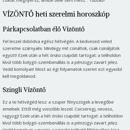
csatát megnyersz, amibe bele sem mész”
. Tudtad?
VÍZÖNTŐ heti szerelmi horoszkóp
Párkapcsolatban élő Vízöntő
Fel leszel dobódva egész hétvégén. A kedvesed veled
szeretne szárnyalni. Mindegy mit csináltok, csak csináljátok
együtt! Ezek után a hét óriási csapdát tartogat: a teliholdon
kívül több bolygó-szembenállás is a pénzügyi zavart jelez.
Vedd komolyan! Most az égi folyamatok szerint ezt egyedül
kell megoldanod.
Szingli Vízöntő
Ez a te hétvégéd lesz: a szuper fényszögek a levegőbe
emelnek. Ettől még vonzóbb leszel. Csicseregj, nevess,
ragyogj! Ezek után a hét óriási csapdát tartogat: a teliholdon
kívül több bolygó-szembenállás is a pénzügyi zavart jelez.
Vedd komolyan, ugyanis a szerdai telihold félárnyékos lesz,