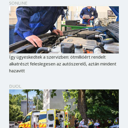
SONLINE
Így ügyeskedtek a szervizben: ötmillióért rendelt
alkatrészt feleslegesen az autószerelő, aztán mindent
hazavitt
DUOL