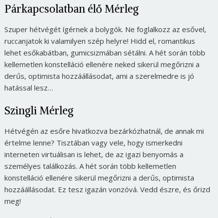
Párkapcsolatban élő Mérleg
Szuper hétvégét ígérnek a bolygók. Ne foglalkozz az esővel,
ruccanjatok ki valamilyen szép helyre! Hidd el, romantikus
lehet esőkabátban, gumicsizmában sétálni. A hét során több
kellemetlen konstelláció ellenére neked sikerül megőrizni a
derűs, optimista hozzáállásodat, ami a szerelmedre is jó
hatással lesz…
Szingli Mérleg
Hétvégén az esőre hivatkozva bezárkózhatnál, de annak mi
értelme lenne? Tisztában vagy vele, hogy ismerkedni
interneten virtuálisan is lehet, de az igazi benyomás a
személyes találkozás. A hét során több kellemetlen
konstelláció ellenére sikerül megőrizni a derűs, optimista
hozzáállásodat. Ez tesz igazán vonzóvá. Vedd észre, és őrizd
meg!