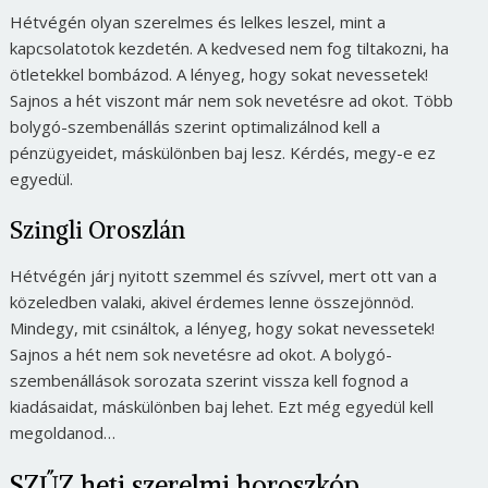
Hétvégén olyan szerelmes és lelkes leszel, mint a
kapcsolatotok kezdetén. A kedvesed nem fog tiltakozni, ha
ötletekkel bombázod. A lényeg, hogy sokat nevessetek!
Sajnos a hét viszont már nem sok nevetésre ad okot. Több
bolygó-szembenállás szerint optimalizálnod kell a
pénzügyeidet, máskülönben baj lesz. Kérdés, megy-e ez
egyedül.
Szingli Oroszlán
Hétvégén járj nyitott szemmel és szívvel, mert ott van a
közeledben valaki, akivel érdemes lenne összejönnöd.
Mindegy, mit csináltok, a lényeg, hogy sokat nevessetek!
Sajnos a hét nem sok nevetésre ad okot. A bolygó-
szembenállások sorozata szerint vissza kell fognod a
kiadásaidat, máskülönben baj lehet. Ezt még egyedül kell
megoldanod…
SZŰZ heti szerelmi horoszkóp