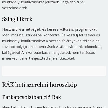
munkahelyi konfliktusokat jeleznek. Legalább ti ne
veszekedjetek!
Szingli Ikrek
Használd ki a hétvégét, és keress kulturális programokat!
Menj moziba, színházba, koncertre! És készülj fel családi és
munkahelyi konfliktusokra! A szerdai félárnyékos telihold és
további bolygó-szembenállások viták sorát jelzik rokonokkal,
kollégákkal. Amikor paprikás a hangulatod, nem tanácsos
ismerkedni, mert elijeszted a jelentkezőket.
RÁK heti szerelmi horoszkóp
Párkapcsolatban élő Rák
Nem kell titkolnod, hogy fontos számodra a szerelem. A párod