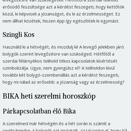
erősödő feszültsége azt a kérdést feszegeti, hogy kettőtök
közül, ki képviseli a józanságot, és ki az érzelmességet. Ez
nem állhat közétek, hiszen épp így egészítitek ki egymást.
Szingli Kos
Használd ki a hétvégét, és mozdulj ki! A levegő jelekben járó
bolygók szerint levegőzésre van szükséged. Hétfőtől a
szerdai félárnyékos telihold titkos kapcsolatok kísértését
szimbolizálja. Ugye, nem gyengülsz el? A teliholdon kívül
további két bolygó-szembenállás azt a kérdést feszegeti,
hogy mi nálad az erősebb: a józanság vagy az érzelmesség?
BIKA heti szerelmi horoszkóp
Párkapcsolatban élő Bika
A szerelmed már hétvégén és a hét során is számít a
segítségedre. A bolygók azt mutatják, azzal rontja el, hogy túl