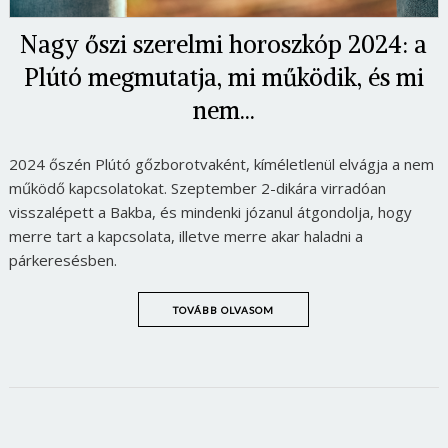
Nagy őszi szerelmi horoszkóp 2024: a
Plútó megmutatja, mi működik, és mi
nem...
2024 őszén Plútó gőzborotvaként, kíméletlenül elvágja a nem
működő kapcsolatokat. Szeptember 2-dikára virradóan
visszalépett a Bakba, és mindenki józanul átgondolja, hogy
merre tart a kapcsolata, illetve merre akar haladni a
párkeresésben.
TOVÁBB OLVASOM
Borsonline bejelentkezés
E-mail cím vagy felhasználónév