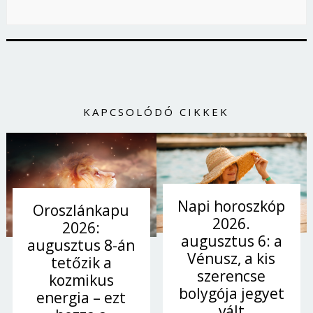
KAPCSOLÓDÓ CIKKEK
Napi horoszkóp
Oroszlánkapu
2026.
2026:
augusztus 6: a
augusztus 8-án
Vénusz, a kis
tetőzik a
szerencse
kozmikus
bolygója jegyet
energia – ezt
vált