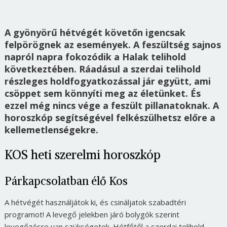
A gyönyörű hétvégét követőn igencsak
felpörögnek az események. A feszültség sajnos
napról napra fokozódik a Halak telihold
következtében. Ráadásul a szerdai telihold
részleges holdfogyatkozással jár együtt, ami
csöppet sem könnyíti meg az életünket. És
ezzel még nincs vége a feszült pillanatoknak. A
horoszkóp segítségével felkészülhetsz előre a
kellemetlenségekre.
KOS heti szerelmi horoszkóp
Párkapcsolatban élő Kos
A hétvégét használjátok ki, és csináljatok szabadtéri
programot! A levegő jelekben járó bolygók szerint
levegőzésre van szükségetek. Hétfőtől a szerdai telihold