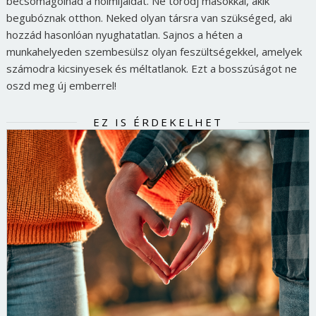
becsomagolnád a holmijaidat. Ne törődj másokkal, akik
begubóznak otthon. Neked olyan társra van szükséged, aki
hozzád hasonlóan nyughatatlan. Sajnos a héten a
munkahelyeden szembesülsz olyan feszültségekkel, amelyek
számodra kicsinyesek és méltatlanok. Ezt a bosszúságot ne
oszd meg új emberrel!
EZ IS ÉRDEKELHET