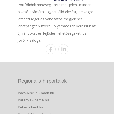
Portfóliónk minőségi tartalmat jelent minden
olvasó számára. Egyedülálló elérést, országos
lefedettséget és változatos megjelenési
lehetőséget biztosít. Folyamatosan keressük az
új irányokat és fejlődési lehetőségeket. Ez
jövőnk záloga.
Regionális hírportálok
Bács-Kiskun - baon.hu
Baranya - bama.hu
Békés - beol.hu