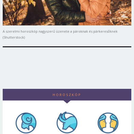
A szerelmi horoszkóp nagyszerű üzenete a pároknak és párkeresőknek
(Shutterstock)
HOROSZKÓP