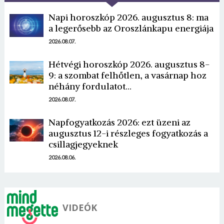
Napi horoszkóp 2026. augusztus 8: ma
a legerősebb az Oroszlánkapu energiája
2026.08.07.
Hétvégi horoszkóp 2026. augusztus 8-
9: a szombat felhőtlen, a vasárnap hoz
Borsonline bejelentkezés
néhány fordulatot…
2026.08.07.
E-mail cím vagy felhasználónév
Napfogyatkozás 2026: ezt üzeni az
augusztus 12-i részleges fogyatkozás a
Jelszó
csillagjegyeknek
2026.08.06.
Mégse
Bejelentkezés
VIDEÓK