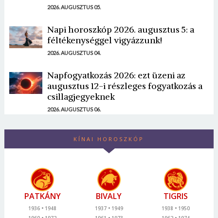
2026. AUGUSZTUS 05.
Napi horoszkóp 2026. augusztus 5: a
féltékenységgel vigyázzunk!
2026. AUGUSZTUS 04.
Napfogyatkozás 2026: ezt üzeni az
augusztus 12-i részleges fogyatkozás a
csillagjegyeknek
2026. AUGUSZTUS 06.
KÍNAI HOROSZKÓP
PATKÁNY
BIVALY
TIGRIS
1936
1948
1937
1949
1938
1950
1960
1972
1961
1973
1962
1974