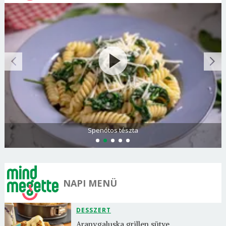
Olasz és görög paradicsomsaláta
NAPI MENÜ
DESSZERT
Aranygaluska grillen sütve