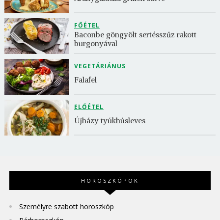
FŐÉTEL
Baconbe göngyölt sertésszűz rakott 
burgonyával
VEGETÁRIÁNUS
Falafel
ELŐÉTEL
Újházy tyúkhúsleves
HOROSZKÓPOK
Személyre szabott horoszkóp