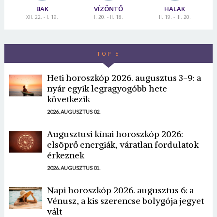
BAK
VÍZÖNTŐ
HALAK
XII. 22. - I. 19.
I. 20. - II. 18.
II. 19. - III. 20.
TOP 5
Heti horoszkóp 2026. augusztus 3-9: a
nyár egyik legragyogóbb hete
következik
2026. AUGUSZTUS 02.
Augusztusi kínai horoszkóp 2026:
elsöprő energiák, váratlan fordulatok
érkeznek
2026. AUGUSZTUS 01.
Napi horoszkóp 2026. augusztus 6: a
Vénusz, a kis szerencse bolygója jegyet
vált