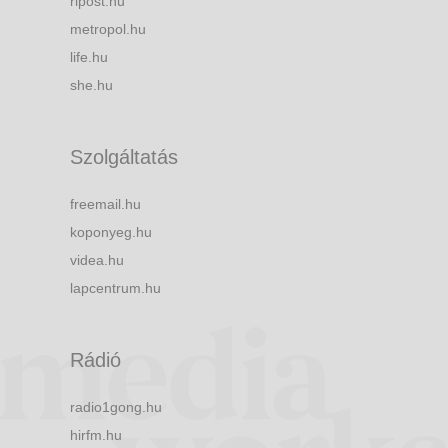
ripost.hu
metropol.hu
life.hu
she.hu
Szolgáltatás
freemail.hu
koponyeg.hu
videa.hu
lapcentrum.hu
Rádió
radio1gong.hu
hirfm.hu