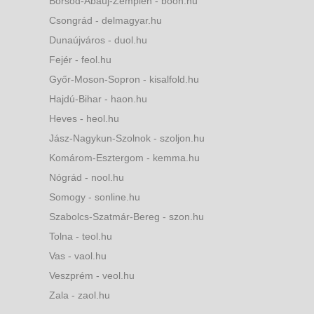
Borsod-Abaúj-Zemplén - boon.hu
Csongrád - delmagyar.hu
Dunaújváros - duol.hu
Fejér - feol.hu
Győr-Moson-Sopron - kisalfold.hu
Hajdú-Bihar - haon.hu
Heves - heol.hu
Jász-Nagykun-Szolnok - szoljon.hu
Komárom-Esztergom - kemma.hu
Nógrád - nool.hu
Somogy - sonline.hu
Szabolcs-Szatmár-Bereg - szon.hu
Tolna - teol.hu
Vas - vaol.hu
Veszprém - veol.hu
Zala - zaol.hu