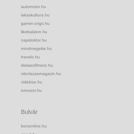
automotor.hu
lakaskultura.hu
gamer.origo.hu
likebalaton.hu
napidoktor.hu
mindmegette.hu
travelo.hu
dietaesfitnesz.hu
vitorlazasmagazin.hu
videkize.hu
tvmusor.hu
Bulvár
borsonline.hu