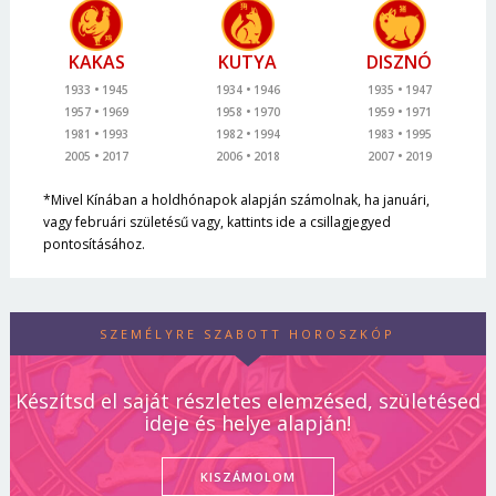
KAKAS
KUTYA
DISZNÓ
1933
1945
1934
1946
1935
1947
1957
1969
1958
1970
1959
1971
1981
1993
1982
1994
1983
1995
2005
2017
2006
2018
2007
2019
*Mivel Kínában a holdhónapok alapján számolnak, ha januári,
vagy februári születésű vagy, kattints ide a csillagjegyed
pontosításához.
SZEMÉLYRE SZABOTT HOROSZKÓP
Készítsd el saját részletes elemzésed, születésed
ideje és helye alapján!
KISZÁMOLOM