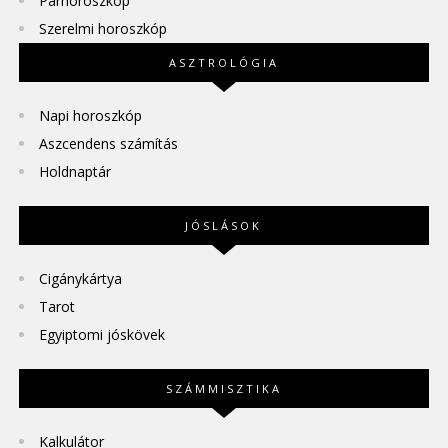
Párhoroszkóp
Szerelmi horoszkóp
ASZTROLÓGIA
Napi horoszkóp
Aszcendens számítás
Holdnaptár
JÓSLÁSOK
Cigánykártya
Tarot
Egyiptomi jóskövek
SZÁMMISZTIKA
Kalkulátor