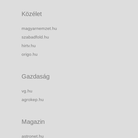
Közélet
magyarnemzet.hu
szabadfold.hu
hirtv.hu
origo.hu
Gazdaság
vg.hu
agrokep.hu
Magazin
astronet.hu