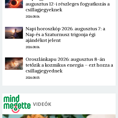
augusztus 12-i részleges fogyatkozás a
csillagjegyeknek
2026.08.06.
Napi horoszkóp 2026. augusztus 7: a
Nap és a Szaturnusz trigonja égi
Borsonline bejelentkezés
ajándékot jelent
2026.08.06.
E-mail cím vagy felhasználónév
Oroszlánkapu 2026: augusztus 8-án
tetőzik a kozmikus energia – ezt hozza a
csillagjegyednek
Jelszó
2026.08.05.
Mégse
Bejelentkezés
VIDEÓK