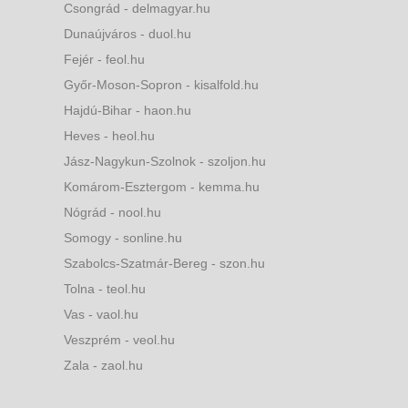
Csongrád - delmagyar.hu
Dunaújváros - duol.hu
Fejér - feol.hu
Győr-Moson-Sopron - kisalfold.hu
Hajdú-Bihar - haon.hu
Heves - heol.hu
Jász-Nagykun-Szolnok - szoljon.hu
Komárom-Esztergom - kemma.hu
Nógrád - nool.hu
Somogy - sonline.hu
Szabolcs-Szatmár-Bereg - szon.hu
Tolna - teol.hu
Vas - vaol.hu
Veszprém - veol.hu
Zala - zaol.hu