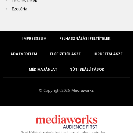
Test és Lélek
Ezotéria
IMPRESSZUM
FELHASZNÁLÁSI FELTÉTELEK
ADATVÉDELEM
ELŐFIZETŐI ÁSZF
HIRDETÉSI ÁSZF
MÉDIAAJÁNLAT
SÜTI BEÁLLÍTÁSOK
© Copyright 2026.
Mediaworks
Portfóliónk minőségi tartalmat jelent minden