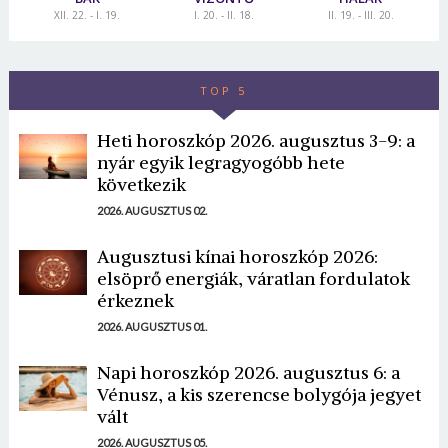
XII. 22. - I. 19.
I. 20. - II. 18.
II. 19. - III. 20.
TOP 5
Heti horoszkóp 2026. augusztus 3-9: a
nyár egyik legragyogóbb hete
következik
2026. AUGUSZTUS 02.
Augusztusi kínai horoszkóp 2026:
elsöprő energiák, váratlan fordulatok
érkeznek
2026. AUGUSZTUS 01.
Napi horoszkóp 2026. augusztus 6: a
Vénusz, a kis szerencse bolygója jegyet
vált
2026. AUGUSZTUS 05.