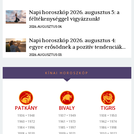
Napi horoszkóp 2026. augusztus 5: a
féltékenységgel vigyázzunk!
2026. AUGUSZTUS 04.
Napi horoszkóp 2026. augusztus 4:
egyre erősödnek a pozitív tendenciák...
2026. AUGUSZTUS 03.
KÍNAI HOROSZKÓP
PATKÁNY
BIVALY
TIGRIS
1936
1948
1937
1949
1938
1950
1960
1972
1961
1973
1962
1974
1984
1996
1985
1997
1986
1998
2008
2020
2009
2021
2010
2022