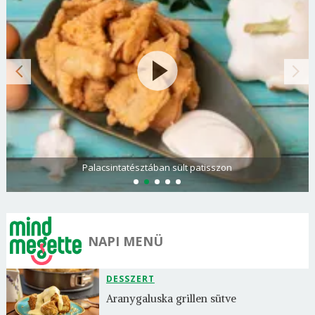
Palacsintatésztában sült patisszon
NAPI MENÜ
DESSZERT
Aranygaluska grillen sütve