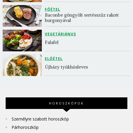
FŐÉTEL
Baconbe göngyölt sertésszűz rakott 
burgonyával
VEGETÁRIÁNUS
Falafel
ELŐÉTEL
Újházy tyúkhúsleves
HOROSZKÓPOK
Személyre szabott horoszkóp
Párhoroszkóp