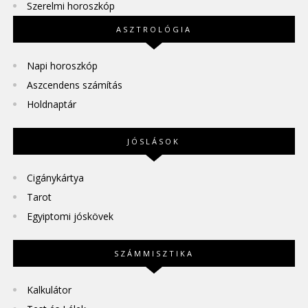
Szerelmi horoszkóp
ASZTROLÓGIA
Napi horoszkóp
Aszcendens számítás
Holdnaptár
JÓSLÁSOK
Cigánykártya
Tarot
Egyiptomi jóskövek
SZÁMMISZTIKA
Kalkulátor