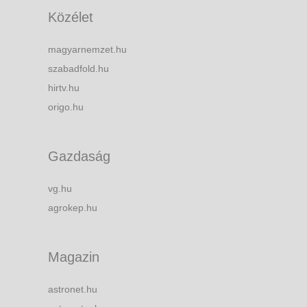
Közélet
magyarnemzet.hu
szabadfold.hu
hirtv.hu
origo.hu
Gazdaság
vg.hu
agrokep.hu
Magazin
astronet.hu