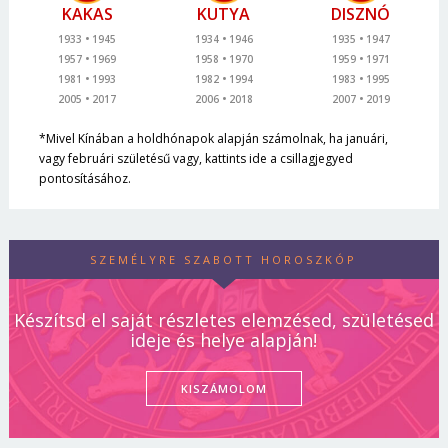
KAKAS
KUTYA
DISZNÓ
1933
1945
1934
1946
1935
1947
1957
1969
1958
1970
1959
1971
1981
1993
1982
1994
1983
1995
2005
2017
2006
2018
2007
2019
*Mivel Kínában a holdhónapok alapján számolnak, ha januári,
vagy februári születésű vagy, kattints ide a csillagjegyed
pontosításához.
SZEMÉLYRE SZABOTT HOROSZKÓP
Készítsd el saját részletes elemzésed, születésed
ideje és helye alapján!
KISZÁMOLOM