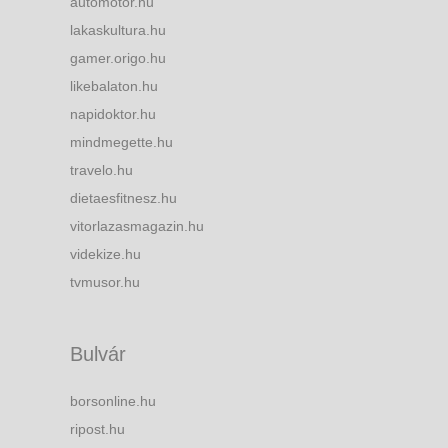
automotor.hu
lakaskultura.hu
gamer.origo.hu
likebalaton.hu
napidoktor.hu
mindmegette.hu
travelo.hu
dietaesfitnesz.hu
vitorlazasmagazin.hu
videkize.hu
tvmusor.hu
Bulvár
borsonline.hu
ripost.hu