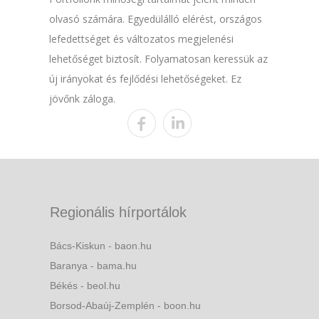
olvasó számára. Egyedülálló elérést, országos
lefedettséget és változatos megjelenési
lehetőséget biztosít. Folyamatosan keressük az
új irányokat és fejlődési lehetőségeket. Ez
jövőnk záloga.
Regionális hírportálok
Bács-Kiskun - baon.hu
Baranya - bama.hu
Békés - beol.hu
Borsod-Abaúj-Zemplén - boon.hu