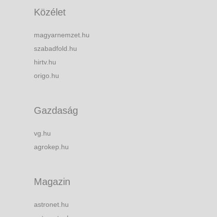
Közélet
magyarnemzet.hu
szabadfold.hu
hirtv.hu
origo.hu
Gazdaság
vg.hu
agrokep.hu
Magazin
astronet.hu