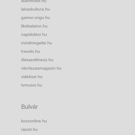
automotor.hu
lakaskultura.hu
gamer.origo.hu
likebalaton.hu
napidoktor.hu
mindmegette.hu
travelo.hu
dietaesfitnesz.hu
vitorlazasmagazin.hu
videkize.hu
tvmusor.hu
Bulvár
borsonline.hu
ripost.hu