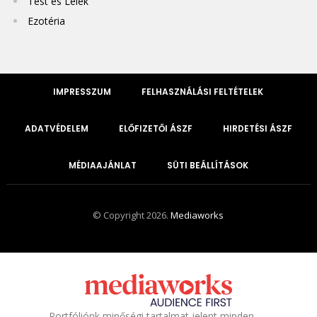
Test és Lélek
Ezotéria
IMPRESSZUM
FELHASZNÁLÁSI FELTÉTELEK
ADATVÉDELEM
ELŐFIZETŐI ÁSZF
HIRDETÉSI ÁSZF
MÉDIAAJÁNLAT
SÜTI BEÁLLÍTÁSOK
© Copyright 2026.
Mediaworks
Portfóliónk minőségi tartalmat jelent minden