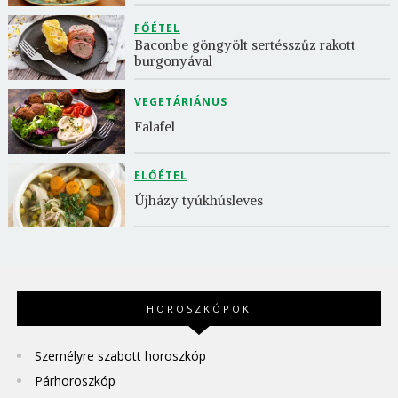
FŐÉTEL
Baconbe göngyölt sertésszűz rakott 
burgonyával
VEGETÁRIÁNUS
Falafel
ELŐÉTEL
Újházy tyúkhúsleves
HOROSZKÓPOK
Személyre szabott horoszkóp
Párhoroszkóp