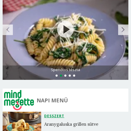
Spenótos tészta
NAPI MENÜ
DESSZERT
Aranygaluska grillen sütve