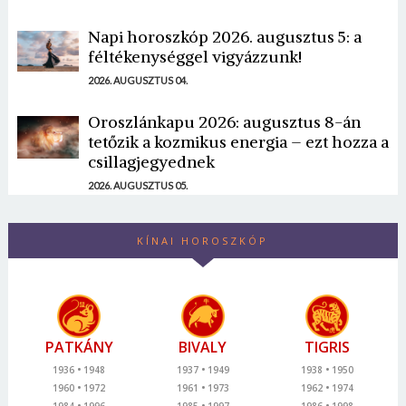
Napi horoszkóp 2026. augusztus 5: a
féltékenységgel vigyázzunk!
2026. AUGUSZTUS 04.
Oroszlánkapu 2026: augusztus 8-án
tetőzik a kozmikus energia – ezt hozza a
csillagjegyednek
2026. AUGUSZTUS 05.
KÍNAI HOROSZKÓP
PATKÁNY
BIVALY
TIGRIS
1936
1948
1937
1949
1938
1950
1960
1972
1961
1973
1962
1974
1984
1996
1985
1997
1986
1998