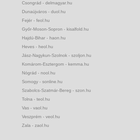
Csongrád - delmagyar.hu
Dunaújváros - duol.hu
Fejér - feol.hu
Győr-Moson-Sopron - kisalfold.hu
Hajdú-Bihar - haon.hu
Heves - heol.hu
Jász-Nagykun-Szolnok - szoljon.hu
Komárom-Esztergom - kemma.hu
Nógrád - nool.hu
Somogy - sonline.hu
Szabolcs-Szatmár-Bereg - szon.hu
Tolna - teol.hu
Vas - vaol.hu
Veszprém - veol.hu
Zala - zaol.hu