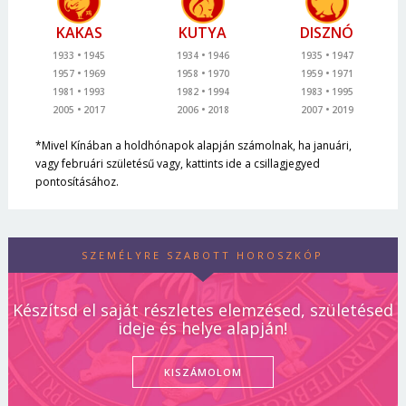
KAKAS
KUTYA
DISZNÓ
1933
1945
1934
1946
1935
1947
1957
1969
1958
1970
1959
1971
1981
1993
1982
1994
1983
1995
2005
2017
2006
2018
2007
2019
*Mivel Kínában a holdhónapok alapján számolnak, ha januári,
vagy februári születésű vagy, kattints ide a csillagjegyed
pontosításához.
SZEMÉLYRE SZABOTT HOROSZKÓP
Készítsd el saját részletes elemzésed, születésed
ideje és helye alapján!
KISZÁMOLOM