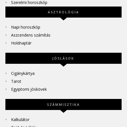
Szerelmi horoszkóp
ASZTROLÓGIA
Napi horoszkóp
Aszcendens számítás
Holdnaptár
JÓSLÁSOK
Cigánykártya
Tarot
Egyiptomi jóskövek
SZÁMMISZTIKA
Kalkulátor