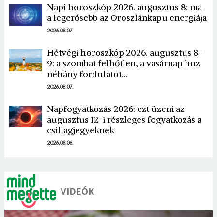
Napi horoszkóp 2026. augusztus 8: ma
a legerősebb az Oroszlánkapu energiája
2026.08.07.
Hétvégi horoszkóp 2026. augusztus 8-
9: a szombat felhőtlen, a vasárnap hoz
Borsonline bejelentkezés
néhány fordulatot…
2026.08.07.
E-mail cím vagy felhasználónév
Napfogyatkozás 2026: ezt üzeni az
augusztus 12-i részleges fogyatkozás a
csillagjegyeknek
Jelszó
2026.08.06.
Mégse
Bejelentkezés
VIDEÓK