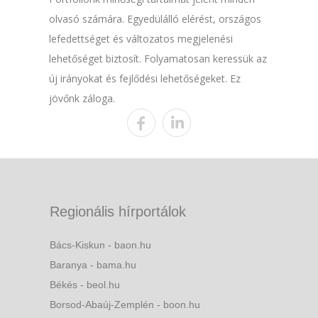
olvasó számára. Egyedülálló elérést, országos
lefedettséget és változatos megjelenési
lehetőséget biztosít. Folyamatosan keressük az
új irányokat és fejlődési lehetőségeket. Ez
jövőnk záloga.
Regionális hírportálok
Bács-Kiskun - baon.hu
Baranya - bama.hu
Békés - beol.hu
Borsod-Abaúj-Zemplén - boon.hu