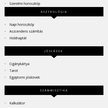
Szerelmi horoszkóp
ASZTROLÓGIA
Napi horoszkóp
Aszcendens számítás
Holdnaptár
JÓSLÁSOK
Cigánykártya
Tarot
Egyiptomi jóskövek
SZÁMMISZTIKA
Kalkulátor