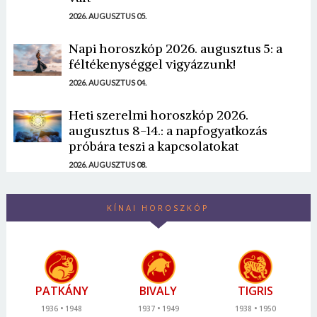
2026. AUGUSZTUS 05.
Napi horoszkóp 2026. augusztus 5: a
féltékenységgel vigyázzunk!
2026. AUGUSZTUS 04.
Heti szerelmi horoszkóp 2026.
augusztus 8-14.: a napfogyatkozás
próbára teszi a kapcsolatokat
2026. AUGUSZTUS 08.
KÍNAI HOROSZKÓP
PATKÁNY
BIVALY
TIGRIS
1936
1948
1937
1949
1938
1950