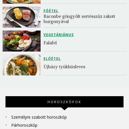
FŐÉTEL
Baconbe göngyölt sertésszűz rakott 
burgonyával
VEGETÁRIÁNUS
Falafel
ELŐÉTEL
Újházy tyúkhúsleves
HOROSZKÓPOK
Személyre szabott horoszkóp
Párhoroszkóp