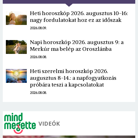
Heti horoszkóp 2026. augusztus 10-16:
nagy fordulatokat hoz ez az időszak
2026.08.09.
Napi horoszkóp 2026. augusztus 9: a
Borsonline bejelentkezés
Merkúr ma belép az Oroszlánba
2026.08.08.
E-mail cím vagy felhasználónév
Heti szerelmi horoszkóp 2026.
augusztus 8-14.: a napfogyatkozás
próbára teszi a kapcsolatokat
Jelszó
2026.08.08.
Mégse
Bejelentkezés
VIDEÓK