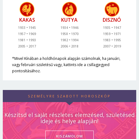
KAKAS
KUTYA
DISZNÓ
1933
1945
1934
1946
1935
1947
1957
1969
1958
1970
1959
1971
1981
1993
1982
1994
1983
1995
2005
2017
2006
2018
2007
2019
*Mivel Kínában a holdhónapok alapján számolnak, ha januári,
vagy februári születésű vagy, kattints ide a csillagjegyed
pontosításához.
SZEMÉLYRE SZABOTT HOROSZKÓP
Készítsd el saját részletes elemzésed, születésed
ideje és helye alapján!
KISZÁMOLOM