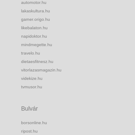
automotor.hu
lakaskultura.hu
gamer.origo.hu
likebalaton.hu
napidoktor.hu
mindmegette.hu
travelo.hu
dietaesfitnesz.hu
vitorlazasmagazin.hu
videkize.hu
tvmusor.hu
Bulvár
borsonline.hu
ripost.hu