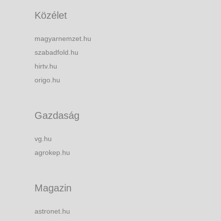
Közélet
magyarnemzet.hu
szabadfold.hu
hirtv.hu
origo.hu
Gazdaság
vg.hu
agrokep.hu
Magazin
astronet.hu