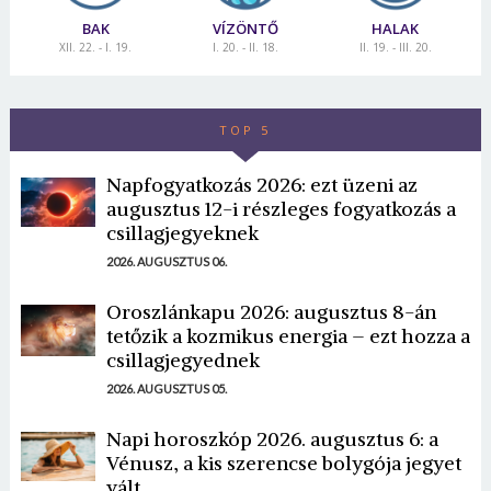
BAK
VÍZÖNTŐ
HALAK
XII. 22. - I. 19.
I. 20. - II. 18.
II. 19. - III. 20.
TOP 5
Napfogyatkozás 2026: ezt üzeni az
augusztus 12-i részleges fogyatkozás a
csillagjegyeknek
2026. AUGUSZTUS 06.
Oroszlánkapu 2026: augusztus 8-án
tetőzik a kozmikus energia – ezt hozza a
csillagjegyednek
2026. AUGUSZTUS 05.
Napi horoszkóp 2026. augusztus 6: a
Vénusz, a kis szerencse bolygója jegyet
vált