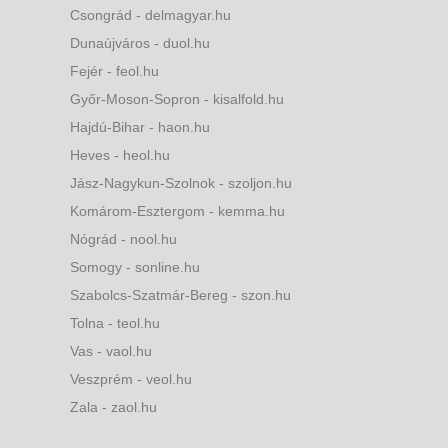
Csongrád - delmagyar.hu
Dunaújváros - duol.hu
Fejér - feol.hu
Győr-Moson-Sopron - kisalfold.hu
Hajdú-Bihar - haon.hu
Heves - heol.hu
Jász-Nagykun-Szolnok - szoljon.hu
Komárom-Esztergom - kemma.hu
Nógrád - nool.hu
Somogy - sonline.hu
Szabolcs-Szatmár-Bereg - szon.hu
Tolna - teol.hu
Vas - vaol.hu
Veszprém - veol.hu
Zala - zaol.hu