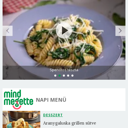
Spenótos tészta
NAPI MENÜ
DESSZERT
Aranygaluska grillen sütve