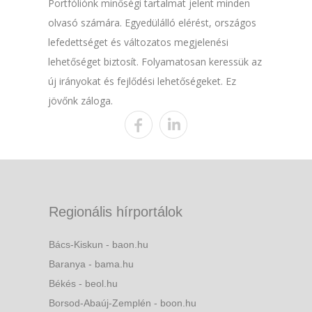
Portfóliónk minőségi tartalmat jelent minden
olvasó számára. Egyedülálló elérést, országos
lefedettséget és változatos megjelenési
lehetőséget biztosít. Folyamatosan keressük az
új irányokat és fejlődési lehetőségeket. Ez
jövőnk záloga.
Regionális hírportálok
Bács-Kiskun - baon.hu
Baranya - bama.hu
Békés - beol.hu
Borsod-Abaúj-Zemplén - boon.hu