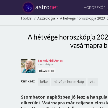
HOROSZKÓP
Főoldal
/
Asztrológia
/
A hétvége horoszkópja 2023. ok
A hétvége horoszkópja 2023.
vasárnapra b
Székelyhidi Ágnes
asztrológus
RÉSZLETEK
Címkék:
béke
hétvége horoszkóp
vita
Szombaton napközben jó lesz a hangulat
elkerülni. Vaárnapra már teljesen elosz