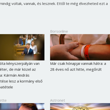
 mindig voltak, vannak, és lesznek. Ettől te még élvezheted ezt a
Borsonline
óta kényszerpályán van
Már csak hónapjai vannak hátra: a
ter, de már közel az
28 éves nő azt hitte, megőrült
ája: Kármán András
tése lesz a kormány első
batétele
ette
Astronet