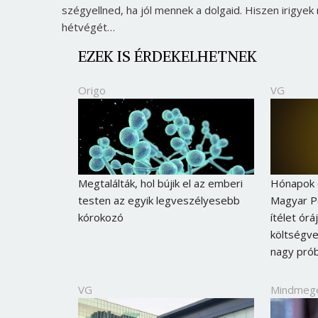
szégyellned, ha jól mennek a dolgaid. Hiszen irigyek
hétvégét…
EZEK IS ÉRDEKELHETNEK
Origo
VG
Megtalálták, hol bújik el az emberi
Hónapok 
testen az egyik legveszélyesebb
Magyar Pé
kórokozó
ítélet ór
költségve
nagy pró
VG
Mindmeg