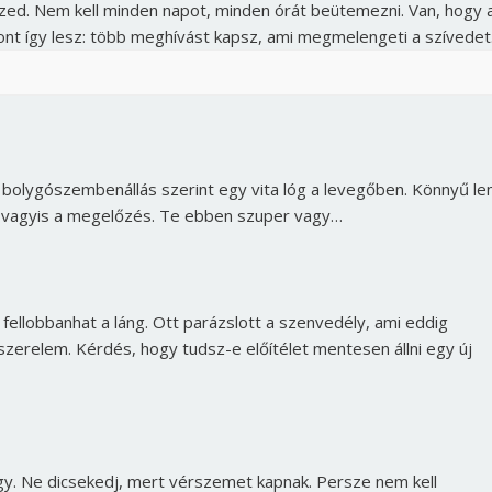
szed. Nem kell minden napot, minden órát beütemezni. Van, hogy 
Jelszó
pont így lesz: több meghívást kapsz, ami megmelengeti a szívedet
Mégse
Bejelentkezés
 bolygószembenállás szerint egy vita lóg a levegőben. Könnyű le
, vagyis a megelőzés. Te ebben szuper vagy…
fellobbanhat a láng. Ott parázslott a szenvedély, ami eddig
szerelem. Kérdés, hogy tudsz-e előítélet mentesen állni egy új
 vagy. Ne dicsekedj, mert vérszemet kapnak. Persze nem kell