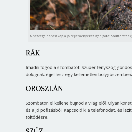
A hétvége horoszkópja jó fejleményeket ígér (fotó: Shutterstock
RÁK
Imádni fogod a szombatot. Szuper fényszög gondosko
dolognak: éjjel lesz egy kellemetlen bolygószembenál
OROSZLÁN
Szombaton el kellene bújnod a világ elől. Olyan kons
és a jó pofizásból. Kapcsold ki a telefonodat, és l
töltődésre.
SZŰZ