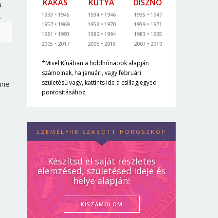
KAKAS
KUTYA
DISZNÓ
a
.
1933
1945
1934
1946
1935
1947
1957
1969
1958
1970
1959
1971
1981
1993
1982
1994
1983
1995
2005
2017
2006
2018
2007
2019
*Mivel Kínában a holdhónapok alapján
számolnak, ha januári, vagy februári
születésű vagy, kattints ide a csillagjegyed
nne
pontosításához.
SZEMÉLYRE SZABOTT HOROSZKÓP
Készítsd el saját részletes
elemzésed, születésed ideje és
helye alapján!
KISZÁMOLOM