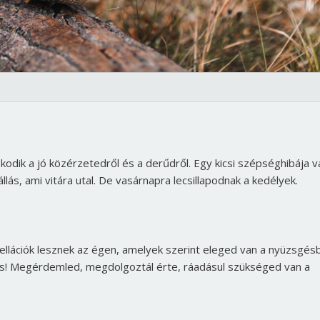
)
dik a jó közérzetedről és a derűdről. Egy kicsi szépséghibája v
lás, ami vitára utal. De vasárnapra lecsillapodnak a kedélyek.
tellációk lesznek az égen, amelyek szerint eleged van a nyüzsgés
azíts! Megérdemled, megdolgoztál érte, ráadásul szükséged van a