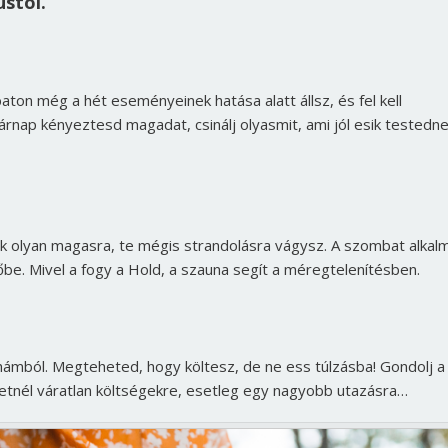
stól.
ton még a hét eseményeinek hatása alatt állsz, és fel kell
nap kényeztesd magadat, csinálj olyasmit, ami jól esik testedne
k olyan magasra, te mégis strandolásra vágysz. A szombat alkal
be. Mivel a fogy a Hold, a szauna segít a méregtelenítésben.
a hámból. Megteheted, hogy költesz, de ne ess túlzásba! Gondolj a
ehetnél váratlan költségekre, esetleg egy nagyobb utazásra…