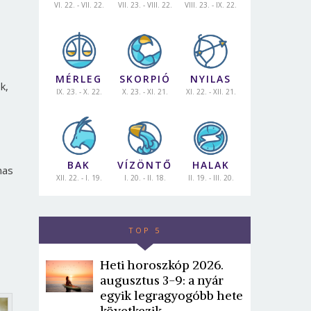
VI. 22. - VII. 22.
VII. 23. - VIII. 22.
VIII. 23. - IX. 22.
MÉRLEG
SKORPIÓ
NYILAS
k,
IX. 23. - X. 22.
X. 23. - XI. 21.
XI. 22. - XII. 21.
BAK
VÍZÖNTŐ
HALAK
mas
XII. 22. - I. 19.
I. 20. - II. 18.
II. 19. - III. 20.
TOP 5
Heti horoszkóp 2026.
augusztus 3-9: a nyár
egyik legragyogóbb hete
következik