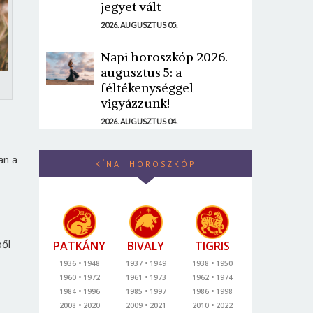
jegyet vált
2026. AUGUSZTUS 05.
Napi horoszkóp 2026.
augusztus 5: a
féltékenységgel
vigyázzunk!
2026. AUGUSZTUS 04.
an a
KÍNAI HOROSZKÓP
ből
PATKÁNY
BIVALY
TIGRIS
1936
1948
1937
1949
1938
1950
1960
1972
1961
1973
1962
1974
1984
1996
1985
1997
1986
1998
2008
2020
2009
2021
2010
2022