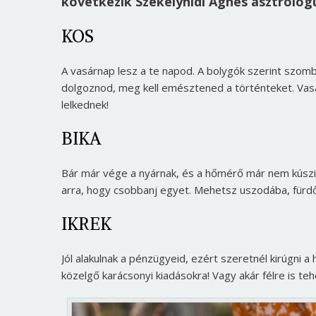
következik Székelyhidi Ágnes asztrológu
KOS
A vasárnap lesz a te napod. A bolygók szerint szomba
dolgoznod, meg kell emésztened a történteket. Vasár
lelkednek!
BIKA
Bár már vége a nyárnak, és a hőmérő már nem kúszi
arra, hogy csobbanj egyet. Mehetsz uszodába, fürdő
IKREK
Jól alakulnak a pénzügyeid, ezért szeretnél kirúgni 
közelgő karácsonyi kiadásokra! Vagy akár félre is t