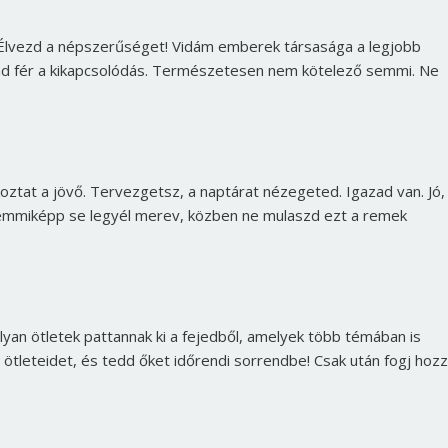
. Élvezd a népszerűséget! Vidám emberek társasága a legjobb
ád fér a kikapcsolódás. Természetesen nem kötelező semmi. Ne
lkoztat a jövő. Tervezgetsz, a naptárat nézegeted. Igazad van. Jó,
 semmiképp se legyél merev, közben ne mulaszd ezt a remek
lyan ötletek pattannak ki a fejedből, amelyek több témában is
Borsonline bejelentkezés
z ötleteidet, és tedd őket időrendi sorrendbe! Csak után fogj hozz
E-mail cím vagy felhasználónév