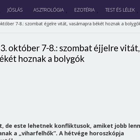
JÓSLÁS
ASZTROLÓGIA
EZOTÉRIA
TEST ÉS LÉLEK
tóber 7-8.: szombat éjjelre vitát, vasárnapra békét hoznak a bolygó
 október 7-8.: szombat éjjelre vitát,
ékét hoznak a bolygók
, de este lehetnek konfliktusok, amiket jobb len
lanak a „viharfelhők”. A hétvége horoszkópja