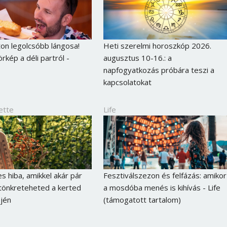
ton legolcsóbb lángosa!
Heti szerelmi horoszkóp 2026.
rkép a déli partról -
augusztus 10-16.: a
napfogyatkozás próbára teszi a
kapcsolatokat
ette
Life
s hiba, amikkel akár pár
Fesztiválszezon és felfázás: amikor
 tönkreteheted a kerted
a mosdóba menés is kihívás - Life
ején
(támogatott tartalom)