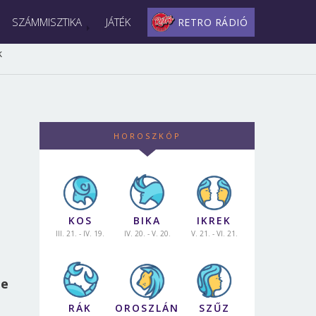
SZÁMMISZTIKA
JÁTÉK
RETRO RÁDIÓ
k
HOROSZKÓP
KOS
BIKA
IKREK
III. 21. - IV. 19.
IV. 20. - V. 20.
V. 21. - VI. 21.
ne
RÁK
OROSZLÁN
SZŰZ