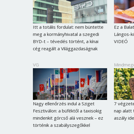
Itt a totális fordulat: nem büntette
Ez a Bala
meg a kormányhivatal a szegedi
Lángos-kö
BYD-t – tévedés történt, a kínai
VIDEÓ
cég reagált a Világgazdaságnak
VG
Mindmeg
Nagy ellenőrzés indul a Sziget
7 végzete
Fesztiválon: a büféktől a taxisokig
nap alatt
mindenkit górcső alá vesznek – ez
aszály id
történik a szabályszegőkkel