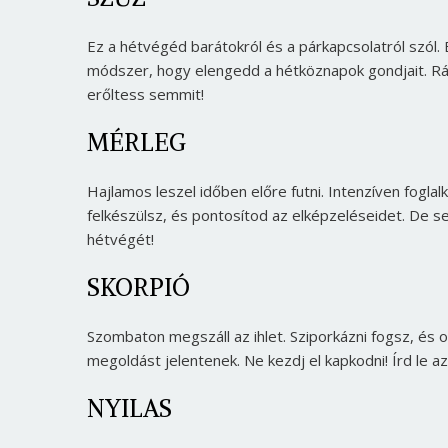
Ez a hétvégéd barátokról és a párkapcsolatról szól
módszer, hogy elengedd a hétköznapok gondjait. R
erőltess semmit!
MÉRLEG
Hajlamos leszel időben előre futni. Intenzíven fogla
felkészülsz, és pontosítod az elképzeléseidet. De
hétvégét!
SKORPIÓ
Szombaton megszáll az ihlet. Sziporkázni fogsz, és o
megoldást jelentenek. Ne kezdj el kapkodni! Írd le a
NYILAS