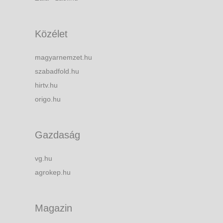
Közélet
magyarnemzet.hu
szabadfold.hu
hirtv.hu
origo.hu
Gazdaság
vg.hu
agrokep.hu
Magazin