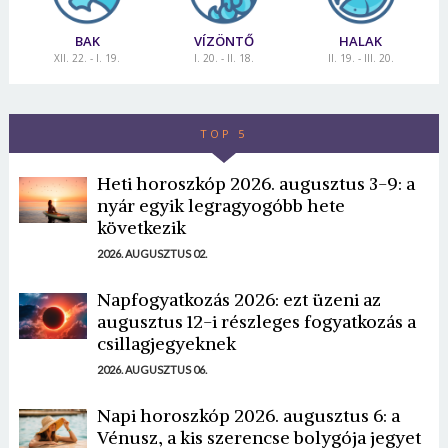
BAK
VÍZÖNTŐ
HALAK
XII. 22. - I. 19.
I. 20. - II. 18.
II. 19. - III. 20.
TOP 5
Heti horoszkóp 2026. augusztus 3-9: a
nyár egyik legragyogóbb hete
következik
2026. AUGUSZTUS 02.
Napfogyatkozás 2026: ezt üzeni az
augusztus 12-i részleges fogyatkozás a
csillagjegyeknek
2026. AUGUSZTUS 06.
Napi horoszkóp 2026. augusztus 6: a
Vénusz, a kis szerencse bolygója jegyet