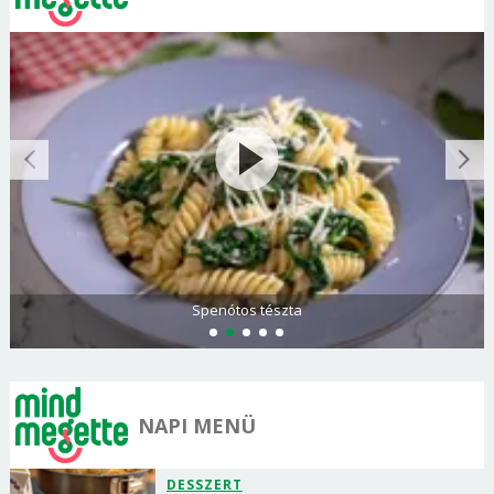
Spenótos tészta
NAPI MENÜ
DESSZERT