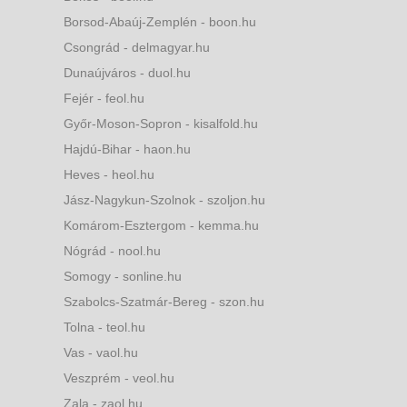
Borsod-Abaúj-Zemplén - boon.hu
Csongrád - delmagyar.hu
Dunaújváros - duol.hu
Fejér - feol.hu
Győr-Moson-Sopron - kisalfold.hu
Hajdú-Bihar - haon.hu
Heves - heol.hu
Jász-Nagykun-Szolnok - szoljon.hu
Komárom-Esztergom - kemma.hu
Nógrád - nool.hu
Somogy - sonline.hu
Szabolcs-Szatmár-Bereg - szon.hu
Tolna - teol.hu
Vas - vaol.hu
Veszprém - veol.hu
Zala - zaol.hu