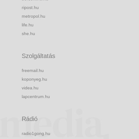
ripost.hu
metropol.hu
life.hu
she.hu
Szolgáltatás
freemail.hu
koponyeg.hu
videa.hu
lapcentrum.hu
Rádió
radio1gong.hu