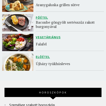
Aranygaluska grillen sütve
FŐÉTEL
Baconbe göngyölt sertésszűz rakott 
burgonyával
VEGETÁRIÁNUS
Falafel
ELŐÉTEL
Újházy tyúkhúsleves
HOROSZKÓPOK
Személyre szabott horoszkóp