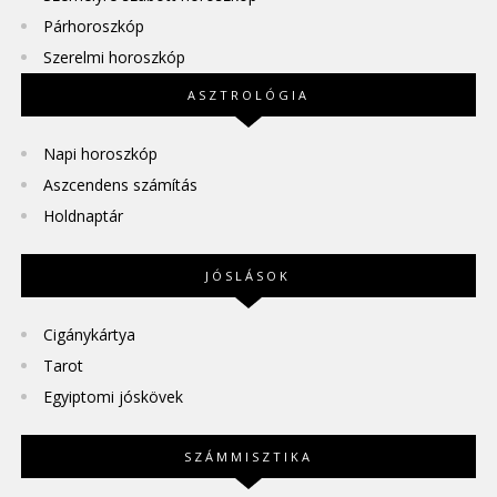
Párhoroszkóp
Szerelmi horoszkóp
ASZTROLÓGIA
Napi horoszkóp
Aszcendens számítás
Holdnaptár
JÓSLÁSOK
Cigánykártya
Tarot
Egyiptomi jóskövek
SZÁMMISZTIKA