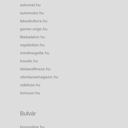
astronet.hu
automotor.hu
lakaskultura.hu
gamer.origo.hu
likebalaton.hu
napidoktor.hu
mindmegette.hu
travelo.hu
dietaesfitnesz.hu
vitorlazasmagazin.hu
videkize.hu
tvmusor.hu
Bulvár
borsonline.hu