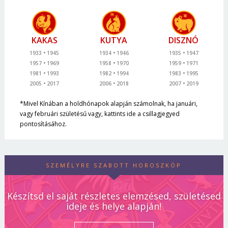
KAKAS
KUTYA
DISZNÓ
1933
1945
1934
1946
1935
1947
1957
1969
1958
1970
1959
1971
1981
1993
1982
1994
1983
1995
2005
2017
2006
2018
2007
2019
*Mivel Kínában a holdhónapok alapján számolnak, ha januári,
vagy februári születésű vagy, kattints ide a csillagjegyed
pontosításához.
SZEMÉLYRE SZABOTT HOROSZKÓP
Készítsd el saját részletes elemzésed, születésed
ideje és helye alapján!