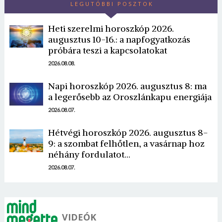
LEGUTÓBBI POSZTOK
Heti szerelmi horoszkóp 2026.
augusztus 10-16.: a napfogyatkozás
próbára teszi a kapcsolatokat
2026.08.08.
Borsonline bejelentkezés
Napi horoszkóp 2026. augusztus 8: ma
a legerősebb az Oroszlánkapu energiája
E-mail cím vagy felhasználónév
2026.08.07.
Hétvégi horoszkóp 2026. augusztus 8-
9: a szombat felhőtlen, a vasárnap hoz
Jelszó
néhány fordulatot…
2026.08.07.
Mégse
Bejelentkezés
VIDEÓK