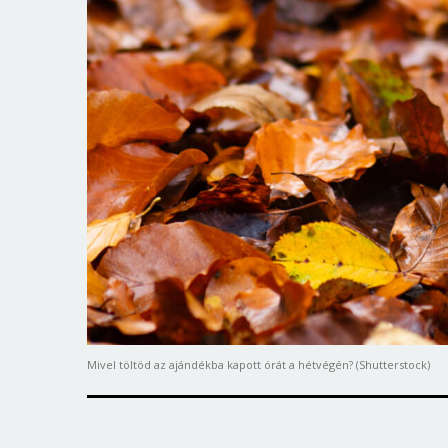
Mivel töltöd az ajándékba kapott órát a hétvégén? (Shutterstock)