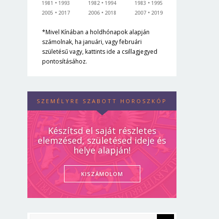
1981
1993
1982
1994
1983
1995
2005
2017
2006
2018
2007
2019
*Mivel Kínában a holdhónapok alapján
számolnak, ha januári, vagy februári
születésű vagy, kattints ide a csillagjegyed
pontosításához.
SZEMÉLYRE SZABOTT HOROSZKÓP
Készítsd el saját részletes
elemzésed, születésed ideje és
helye alapján!
KISZÁMOLOM