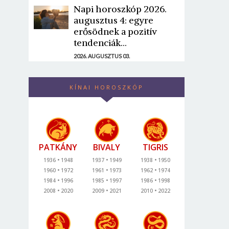
Napi horoszkóp 2026.
augusztus 4: egyre
erősödnek a pozitív
tendenciák...
2026. AUGUSZTUS 03.
KÍNAI HOROSZKÓP
PATKÁNY
BIVALY
TIGRIS
1936
1948
1937
1949
1938
1950
1960
1972
1961
1973
1962
1974
1984
1996
1985
1997
1986
1998
2008
2020
2009
2021
2010
2022