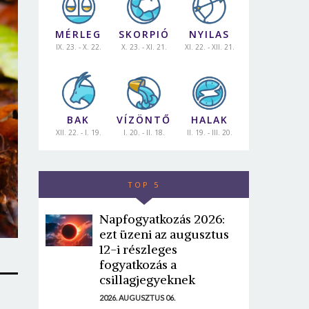
MÉRLEG
SKORPIÓ
NYILAS
IX. 23. - X. 22.
X. 23. - XI. 21.
XI. 22. - XII. 21.
BAK
VÍZÖNTŐ
HALAK
XII. 22. - I. 19.
I. 20. - II. 18.
II. 19. - III. 20.
TOP 5
Napfogyatkozás 2026:
ezt üzeni az augusztus
12-i részleges
fogyatkozás a
csillagjegyeknek
2026. AUGUSZTUS 06.