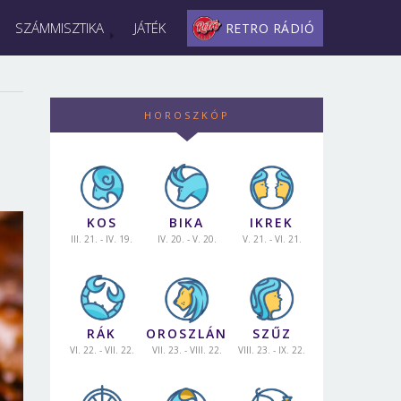
SZÁMMISZTIKA
JÁTÉK
RETRO RÁDIÓ
HOROSZKÓP
KOS
BIKA
IKREK
III. 21. - IV. 19.
IV. 20. - V. 20.
V. 21. - VI. 21.
RÁK
OROSZLÁN
SZŰZ
VI. 22. - VII. 22.
VII. 23. - VIII. 22.
VIII. 23. - IX. 22.