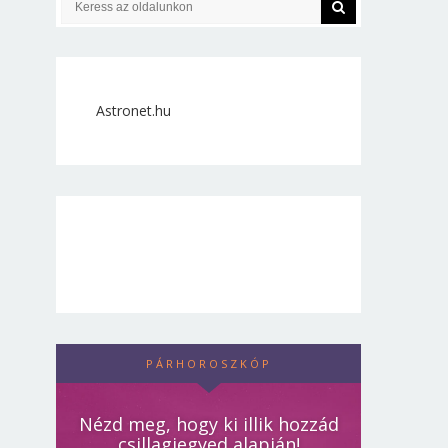
Astronet.hu
PÁRHOROSZKÓP
Nézd meg, hogy ki illik hozzád
csillagjegyed alapján!