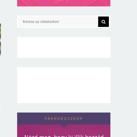
n
PÁRHOROSZKÓP