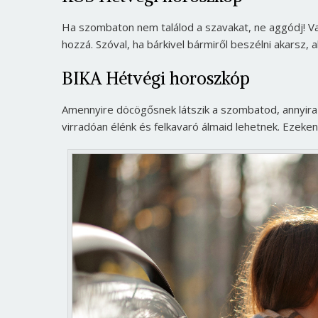
Ha szombaton nem találod a szavakat, ne aggódj! V
hozzá. Szóval, ha bárkivel bármiről beszélni akarsz, 
BIKA Hétvégi horoszkóp
Amennyire döcögősnek látszik a szombatod, annyira 
virradóan élénk és felkavaró álmaid lehetnek. Ezek