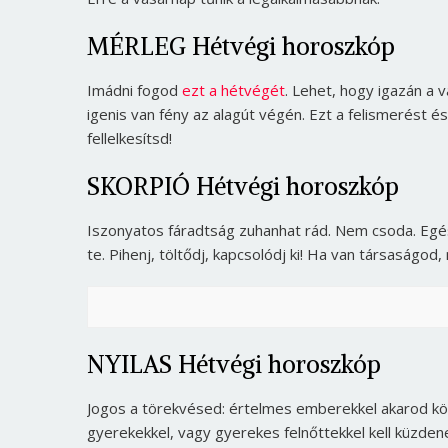
MÉRLEG Hétvégi horoszkóp
Imádni fogod
ezt a hétvégét
. Lehet, hogy igazán a 
igenis van fény az alagút végén. Ezt a felismerést é
fellelkesítsd!
SKORPIÓ Hétvégi horoszkóp
Iszonyatos fáradtság zuhanhat rád. Nem csoda. Egé
te. Pihenj, töltődj, kapcsolódj ki! Ha van társaságod
NYILAS Hétvégi horoszkóp
Jogos a törekvésed: értelmes emberekkel akarod kör
gyerekekkel, vagy gyerekes felnőttekkel kell küzdened