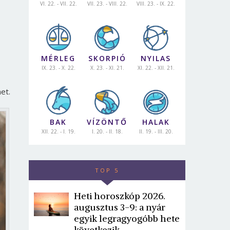
VI. 22. - VII. 22.
VII. 23. - VIII. 22.
VIII. 23. - IX. 22.
MÉRLEG
SKORPIÓ
NYILAS
IX. 23. - X. 22.
X. 23. - XI. 21.
XI. 22. - XII. 21.
et.
BAK
VÍZÖNTŐ
HALAK
XII. 22. - I. 19.
I. 20. - II. 18.
II. 19. - III. 20.
TOP 5
Heti horoszkóp 2026.
augusztus 3-9: a nyár
egyik legragyogóbb hete
következik