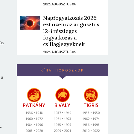
2026. AUGUSZTUS 04.
Napfogyatkozás 2026:
ezt üzeni az augusztus
12-i részleges
fogyatkozás a
ás
csillagjegyeknek
2026. AUGUSZTUS 06.
KÍNAI HOROSZKÓP
 a
PATKÁNY
BIVALY
TIGRIS
1936
1948
1937
1949
1938
1950
1960
1972
1961
1973
1962
1974
1984
1996
1985
1997
1986
1998
.
2008
2020
2009
2021
2010
2022