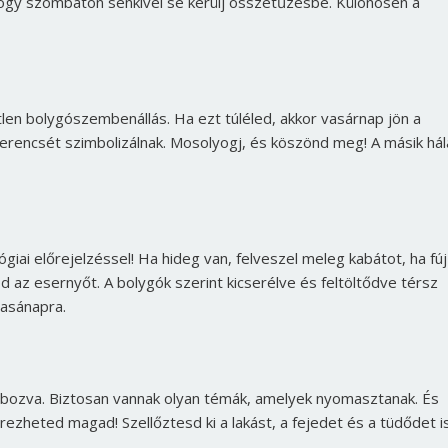
 hogy szombaton senkivel se kerülj összetűzésbe. Különösen a
len bolygószembenállás. Ha ezt túléled, akkor vasárnap jön a
zerencsét szimbolizálnak. Mosolyogj, és köszönd meg! A másik hál
iai előrejelzéssel! Ha hideg van, felveszel meleg kabátot, ha fúj
tod az esernyőt. A bolygók szerint kicserélve és feltöltődve térsz
vasánapra.
mbozva. Biztosan vannak olyan témák, amelyek nyomasztanak. És
ezheted magad! Szellőztesd ki a lakást, a fejedet és a tüdődet is