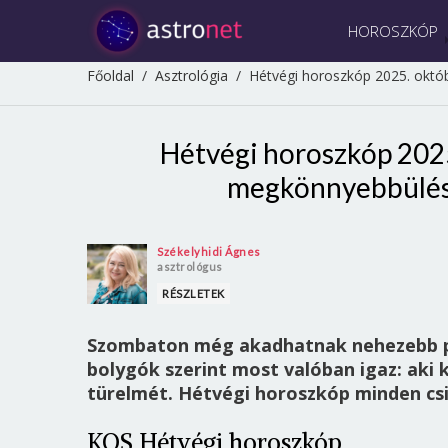
HOROSZKÓP
Főoldal
/
Asztrológia
/
Hétvégi horoszkóp 2025. októ
Hétvégi horoszkóp 2025
megkönnyebbülés,
Székelyhidi Ágnes
asztrológus
RÉSZLETEK
Szombaton még akadhatnak nehezebb pil
bolygók szerint most valóban igaz: aki 
türelmét. Hétvégi horoszkóp minden csi
KOS Hétvégi horoszkóp