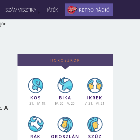
SZÁMMISZTIKA
JÁTÉK
RETRO RÁDIÓ
 jön
HOROSZKÓP
KOS
BIKA
IKREK
III. 21. - IV. 19.
IV. 20. - V. 20.
V. 21. - VI. 21.
. A
RÁK
OROSZLÁN
SZŰZ