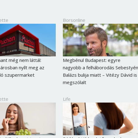
ette
Borsonline
hant még nem láttál:
Megbénul Budapest: egyre
árosban nyílt meg az
nagyobb a felháborodás Sebestyé
ló szupermarket
Balázs bulija miatt – Vitézy Dávid is
megszólalt
ette
Life