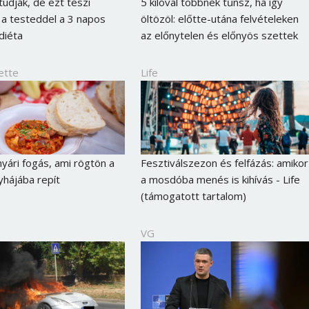
udják, de ezt teszi
5 kilóval többnek tűnsz, ha így
 a testeddel a 3 napos
öltözöl: előtte-utána felvételeken
diéta
az előnytelen és előnyös szettek
ette
Life
nyári fogás, ami rögtön a
Fesztiválszezon és felfázás: amikor
yhájába repít
a mosdóba menés is kihívás - Life
(támogatott tartalom)
VG