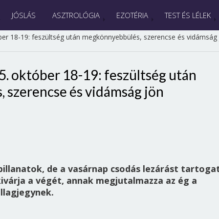
JÓSLÁS
ASZTROLÓGIA
EZOTÉRIA
TEST ÉS LÉLEK
ber 18-19: feszültség után megkönnyebbülés, szerencse és vidámság
. október 18-19: feszültség után
 szerencse és vidámság jön
lanatok, de a vasárnap csodás lezárást tartogat
kivárja a végét, annak megjutalmazza az ég a
llagjegynek.