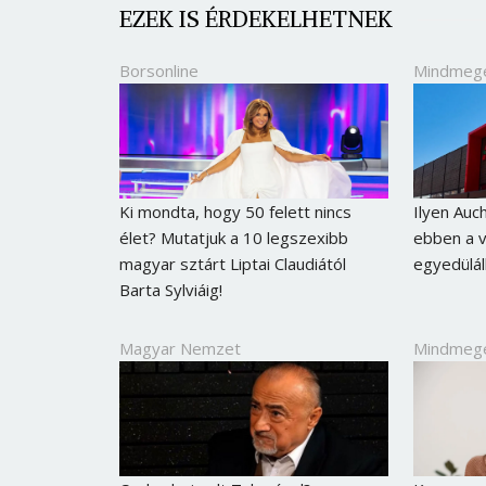
EZEK IS ÉRDEKELHETNEK
Borsonline
Mindmeg
Ki mondta, hogy 50 felett nincs
Ilyen Auc
élet? Mutatjuk a 10 legszexibb
ebben a v
magyar sztárt Liptai Claudiától
egyedülál
Barta Sylviáig!
Magyar Nemzet
Mindmeg