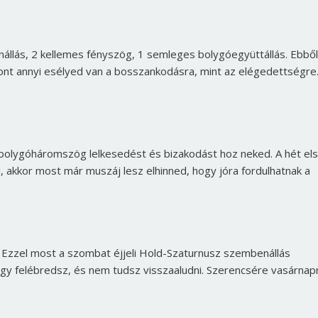
Jelszó
llás, 2 kellemes fényszög, 1 semleges bolygóegyüttállás. Ebből
ont annyi esélyed van a bosszankodásra, mint az elégedettségre
Mégse
Bejelentkezés
bolygóháromszög lelkesedést és bizakodást hoz neked. A hét el
el, akkor most már muszáj lesz elhinned, hogy jóra fordulhatnak a
. Ezzel most a szombat éjjeli Hold-Szaturnusz szembenállás
agy felébredsz, és nem tudsz visszaaludni. Szerencsére vasárnap