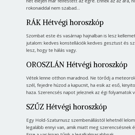
hét elején már felfestett az égre. Ennek az az ára,
rokonaiddal nem szabad…
RÁK Hétvégi horoszkóp
Szombat este és vasárnap hajnalban is lesz kellemet
jutalom: kedves konstellációk kedves gesztust és s
lesz, hogy te hálás vagy.
OROSZLÁN Hétvégi horoszkóp
Vétek lenne otthon maradnod. Ne törődj a meteorológ
szél, fejedre húzod a kapucnit, ha esik az eső, kinyi
haza. Szerencsés napot jeleznek az égi folyamatok 
SZŰZ Hétvégi horoszkóp
Egy Hold-Szaturnusz szembenállástól lehetnél lelo
legalább ennyi van, amik miatt meg szerencsésnek ér
Erre a vasárnap tűnik a legalkalmasabbnak.