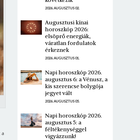
2026. AUGUSZTUS 02.
Augusztusi kínai
horoszkóp 2026:
elsöprő energiák,
váratlan fordulatok
érkeznek
2026. AUGUSZTUS 01.
Napi horoszkóp 2026.
augusztus 6: a Vénusz, a
kis szerencse bolygója
jegyet vált
2026. AUGUSZTUS 05.
Napi horoszkóp 2026.
augusztus 5: a
féltékenységgel
 a
vigyázzunk!