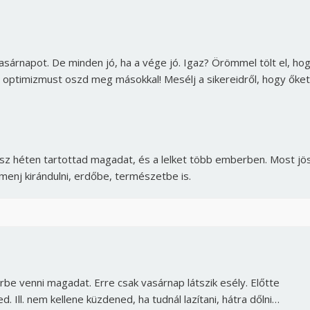
vasárnapot. De minden jó, ha a vége jó. Igaz? Örömmel tölt el, ho
s optimizmust oszd meg másokkal! Mesélj a sikereidről, hogy őket
sz héten tartottad magadat, és a lelket több emberben. Most jö
, menj kirándulni, erdőbe, természetbe is.
Borsonline bejelentkezés
E-mail cím vagy felhasználónév
be venni magadat. Erre csak vasárnap látszik esély. Előtte
. Ill. nem kellene küzdened, ha tudnál lazítani, hátra dőlni…