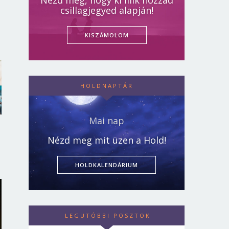
Nézd meg, hogy ki illik hozzád
csillagjegyed alapján!
KISZÁMOLOM
HOLDNAPTÁR
Mai nap
Nézd meg mit üzen a Hold!
HOLDKALENDÁRIUM
LEGUTÓBBI POSZTOK