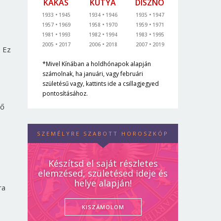
KAKAS
KUTYA
DISZNÓ
1933
1945
1934
1946
1935
1947
1957
1969
1958
1970
1959
1971
1981
1993
1982
1994
1983
1995
2005
2017
2006
2018
2007
2019
. Ez
*Mivel Kínában a holdhónapok alapján
számolnak, ha januári, vagy februári
születésű vagy, kattints ide a csillagjegyed
pontosításához.
ső
SZEMÉLYRE SZABOTT HOROSZKÓP
Készítsd el saját részletes
elemzésed, születésed ideje és
helye alapján!
ra
KISZÁMOLOM