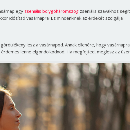
asárnap egy
zseniális bolygóháromszög
zseniális szavakhoz segít
akkor időzítsd vasárnapra! Ez mindenkinek az érdekét szolgálja.
gördülékeny lesz a vasárnapod. Annak ellenére, hogy vasárnapra
en érdemes lenne elgondolkodnod. Ha megfejted, meglesz az üzen