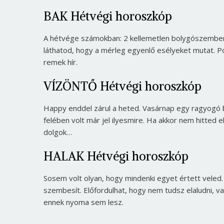
BAK Hétvégi horoszkóp
A hétvége számokban: 2 kellemetlen bolygószembená
láthatod, hogy a mérleg egyenlő esélyeket mutat. P
remek hír.
VÍZÖNTŐ Hétvégi horoszkóp
Happy enddel zárul a heted. Vasárnap egy ragyogó 
felében volt már jel ilyesmire. Ha akkor nem hitted 
dolgok…
HALAK Hétvégi horoszkóp
Sosem volt olyan, hogy mindenki egyet értett veled
szembesít. Előfordulhat, hogy nem tudsz elaludni, v
ennek nyoma sem lesz.