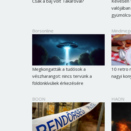
Csak a baj volt Takaróval?
Kevesen t
valójában
gyümölcs
Borsonline
Mindmeg
Megkongatták a tudósok a
10 retro 
vészharangot: nincs tervünk a
nagyi kon
földönkívüliek érkezésére
BOON
HAON