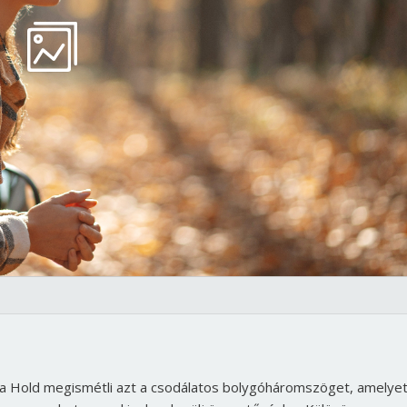
a Hold megismétli azt a csodálatos bolygóháromszöget, amelyet