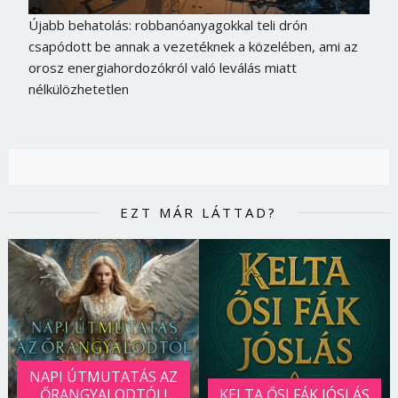
Újabb behatolás: robbanóanyagokkal teli drón
csapódott be annak a vezetéknek a közelében, ami az
orosz energiahordozókról való leválás miatt
nélkülözhetetlen
EZT MÁR LÁTTAD?
Borsonline bejelentkezés
E-mail cím vagy felhasználónév
NAPI ÚTMUTATÁS AZ
ŐRANGYALODTÓL!
KELTA ŐSI FÁK JÓSLÁS