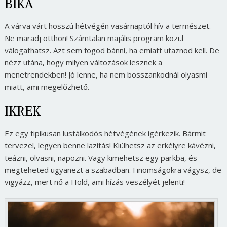
BIKA
A várva várt hosszú hétvégén vasárnaptól hív a természet.
Ne maradj otthon! Számtalan majális program közül
válogathatsz. Azt sem fogod bánni, ha emiatt utaznod kell. De
nézz utána, hogy milyen változások lesznek a
menetrendekben! Jó lenne, ha nem bosszankodnál olyasmi
miatt, ami megelőzhető.
IKREK
Ez egy tipikusan lustálkodós hétvégének ígérkezik. Bármit
tervezel, legyen benne lazítás! Kiülhetsz az erkélyre kávézni,
teázni, olvasni, napozni. Vagy kimehetsz egy parkba, és
megteheted ugyanezt a szabadban. Finomságokra vágysz, de
vigyázz, mert nő a Hold, ami hízás veszélyét jelenti!