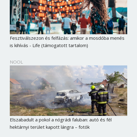
Fesztiválszezon és felfázás: amikor a mosdóba menés
is kihívás - Life (támogatott tartalom)
NOOL
Elszabadult a pokol a nógrádi faluban: autó és fél
hektárnyi terület kapott lángra – fotók