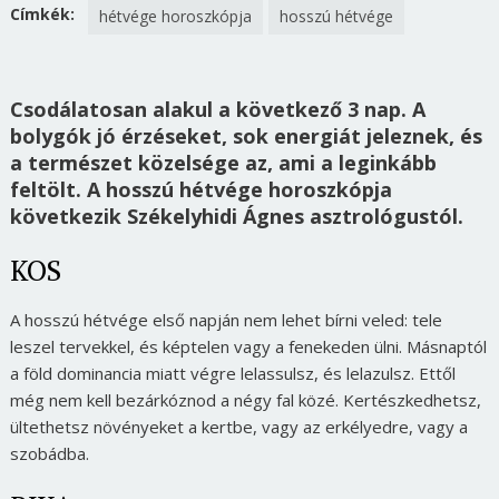
Címkék:
hétvége horoszkópja
hosszú hétvége
Csodálatosan alakul a következő 3 nap. A
bolygók jó érzéseket, sok energiát jeleznek, és
a természet közelsége az, ami a leginkább
feltölt. A hosszú hétvége horoszkópja
következik Székelyhidi Ágnes asztrológustól.
KOS
A hosszú hétvége első napján nem lehet bírni veled: tele
leszel tervekkel, és képtelen vagy a fenekeden ülni. Másnaptól
a föld dominancia miatt végre lelassulsz, és lelazulsz. Ettől
még nem kell bezárkóznod a négy fal közé. Kertészkedhetsz,
ültethetsz növényeket a kertbe, vagy az erkélyedre, vagy a
szobádba.