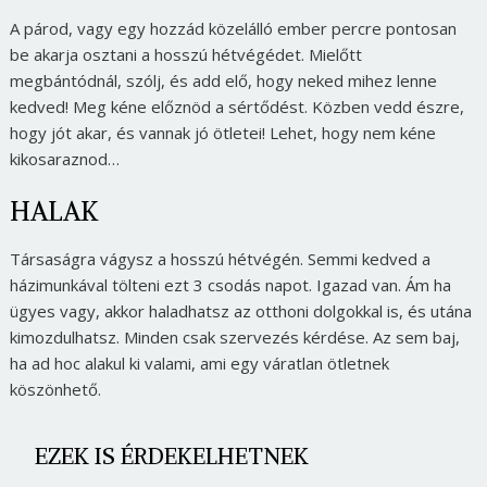
A párod, vagy egy hozzád közelálló ember percre pontosan
be akarja osztani a hosszú hétvégédet. Mielőtt
megbántódnál, szólj, és add elő, hogy neked mihez lenne
kedved! Meg kéne előznöd a sértődést. Közben vedd észre,
hogy jót akar, és vannak jó ötletei! Lehet, hogy nem kéne
kikosaraznod…
HALAK
Társaságra vágysz a hosszú hétvégén. Semmi kedved a
házimunkával tölteni ezt 3 csodás napot. Igazad van. Ám ha
ügyes vagy, akkor haladhatsz az otthoni dolgokkal is, és utána
kimozdulhatsz. Minden csak szervezés kérdése. Az sem baj,
ha ad hoc alakul ki valami, ami egy váratlan ötletnek
köszönhető.
EZEK IS ÉRDEKELHETNEK