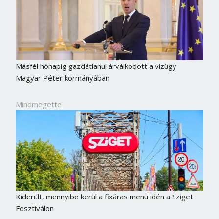
Másfél hónapig gazdátlanul árválkodott a vízügy
Magyar Péter kormányában
Mindmegette
Kiderült, mennyibe kerül a fixáras menü idén a Sziget
Fesztiválon