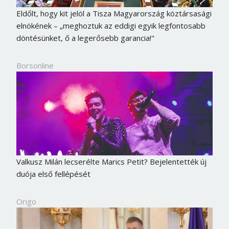
Eldőlt, hogy kit jelöl a Tisza Magyarország köztársasági
elnökének – „meghoztuk az eddigi egyik legfontosabb
döntésünket, ő a legerősebb garancia!"
Borsonline
Valkusz Milán lecserélte Marics Petit? Bejelentették új
duója első fellépését
Origo