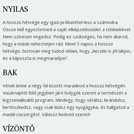
NYILAS
A hosszú hétvége egy igazi próbatétel lesz a számodra.
Össze kell egyeztetned a saját elképzeléseidet a többiekével.
Nem szívesen engedsz. Pedig ez szükséges, ha nem akarod,
hogy a másik nehezteljen rád. Mivel 3 napos a hosszú
hétvége, biztosan meg tudod oldani, hogy „kecske is jól lakjon,
és a káposzta is megmaradjon”.
BAK
Vétek lenne a négy fal között maradnod a hosszú hétvégén.
Vasárnaptól föld jegyben járó bolygók szerint a természet a
legzseniálisabb program. Mindegy, hogy sétálsz, kirándulsz,
kertészkedsz, vagy csak kiülsz egy nyugágyba, és hallgatod a
madárcsicsergést. Válassz kedved szerint!
VÍZÖNTŐ