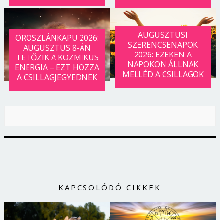
AUGUSZTUSI
OROSZLÁNKAPU 2026:
SZERENCSENAPOK
AUGUSZTUS 8-ÁN
2026: EZEKEN A
TETŐZIK A KOZMIKUS
NAPOKON ÁLLNAK
ENERGIA – EZT HOZZA
MELLÉD A CSILLAGOK
A CSILLAGJEGYEDNEK
KAPCSOLÓDÓ CIKKEK