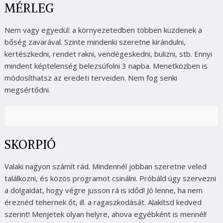
MÉRLEG
Nem vagy egyedül: a környezetedben többen küzdenek a
bőség zavarával. Szinte mindenki szeretne kirándulni,
kertészkedni, rendet rakni, vendégeskedni, bulizni, stb. Ennyi
mindent képtelenség belezsúfolni 3 napba. Menetközben is
módosíthatsz az eredeti terveiden. Nem fog senki
megsértődni.
SKORPIÓ
Valaki nagyon számít rád. Mindennél jobban szeretne veled
találkozni, és közös programot csinálni. Próbáld úgy szervezni
a dolgaidat, hogy végre jusson rá is időd! Jó lenne, ha nem
éreznéd tehernek őt, ill. a ragaszkodását. Alakítsd kedved
szerint! Menjetek olyan helyre, ahova egyébként is mennél!