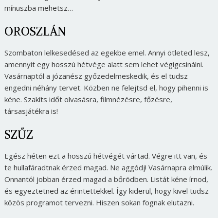
mínuszba mehetsz…
OROSZLÁN
Szombaton lelkesedésed az egekbe emel. Annyi ötleted lesz,
amennyit egy hosszú hétvége alatt sem lehet végigcsinálni.
Vasárnaptól a józanész győzedelmeskedik, és el tudsz
engedni néhány tervet. Közben ne felejtsd el, hogy pihenni is
kéne. Szakíts időt olvasásra, filmnézésre, főzésre,
társasjátékra is!
SZŰZ
Egész héten ezt a hosszú hétvégét vártad. Végre itt van, és
te hullafáradtnak érzed magad. Ne aggódj! Vasárnapra elmúlik.
Onnantól jobban érzed magad a bőrödben. Listát kéne írnod,
és egyeztetned az érintettekkel. Így kiderül, hogy kivel tudsz
közös programot tervezni. Hiszen sokan fognak elutazni.