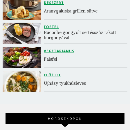
DESSZERT
Aranygaluska grillen sütve
FŐÉTEL
Baconbe göngyölt sertésszűz rakott 
burgonyával
VEGETÁRIÁNUS
Falafel
ELŐÉTEL
Újházy tyúkhúsleves
HOROSZKÓPOK