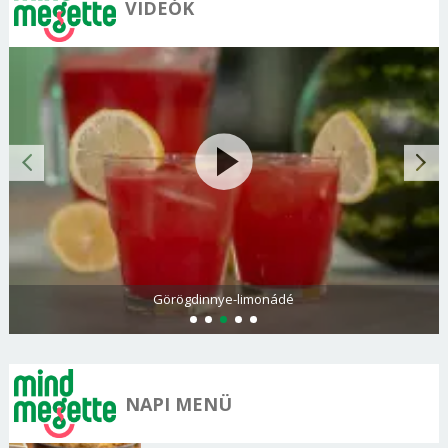
VIDEÓK
Görögdinnye-limonádé
NAPI MENÜ