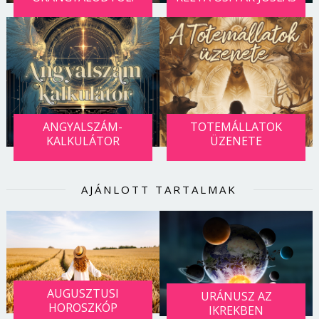
Jelszó
Mégse
Bejelentkezés
ANGYALSZÁM-
TOTEMÁLLATOK
KALKULÁTOR
ÜZENETE
AJÁNLOTT TARTALMAK
AUGUSZTUSI
URÁNUSZ AZ
HOROSZKÓP
IKREKBEN