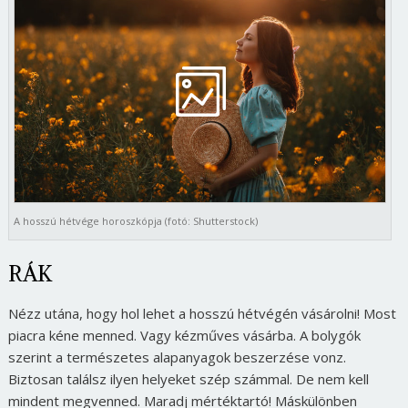
A hosszú hétvége horoszkópja (fotó: Shutterstock)
RÁK
Nézz utána, hogy hol lehet a hosszú hétvégén vásárolni! Most
piacra kéne menned. Vagy kézműves vásárba. A bolygók
szerint a természetes alapanyagok beszerzése vonz.
Biztosan találsz ilyen helyeket szép számmal. De nem kell
mindent megvenned. Maradj mértéktartó! Máskülönben