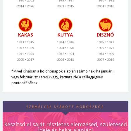
1990
2002
1979
1991
1980
1992
2014
2026
2003
2015
2004
2016
KAKAS
KUTYA
DISZNÓ
1933
1945
1934
1946
1935
1947
1957
1969
1958
1970
1959
1971
1981
1993
1982
1994
1983
1995
2005
2017
2006
2018
2007
2019
*Mivel Kínában a holdhónapok alapján számolnak, ha januári,
vagy februári születésű vagy, kattints ide a csillagjegyed
pontosításához.
SZEMÉLYRE SZABOTT HOROSZKÓP
Készítsd el saját részletes elemzésed, születésed
ideje és helye alapján!