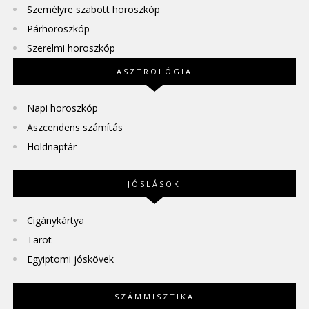
Személyre szabott horoszkóp
Párhoroszkóp
Szerelmi horoszkóp
ASZTROLÓGIA
Napi horoszkóp
Aszcendens számítás
Holdnaptár
JÓSLÁSOK
Cigánykártya
Tarot
Egyiptomi jóskövek
SZÁMMISZTIKA