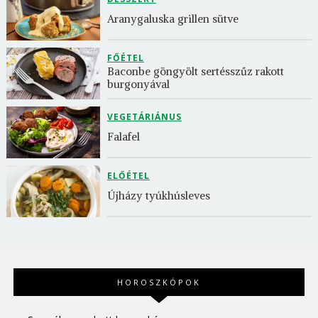
Aranygaluska grillen sütve
FŐÉTEL
Baconbe göngyölt sertésszűz rakott 
burgonyával
VEGETÁRIÁNUS
Falafel
ELŐÉTEL
Újházy tyúkhúsleves
HOROSZKÓPOK