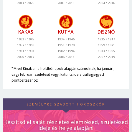
2014
2026
2003
2015
2004
2016
KAKAS
KUTYA
DISZNÓ
1933
1945
1934
1946
1935
1947
1957
1969
1958
1970
1959
1971
1981
1993
1982
1994
1983
1995
2005
2017
2006
2018
2007
2019
*Mivel Kínában a holdhónapok alapján számolnak, ha januári,
vagy februári születésű vagy, kattints ide a csillagjegyed
pontosításához.
SZEMÉLYRE SZABOTT HOROSZKÓP
Készítsd el saját részletes elemzésed, születésed
ideje és helye alapján!