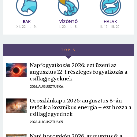
BAK
VÍZÖNTŐ
HALAK
XII. 22. - I. 19.
I. 20. - II. 18.
II. 19. - III. 20.
TOP 5
Napfogyatkozás 2026: ezt üzeni az
augusztus 12-i részleges fogyatkozás a
csillagjegyeknek
2026. AUGUSZTUS 06.
Oroszlánkapu 2026: augusztus 8-án
tetőzik a kozmikus energia – ezt hozza a
csillagjegyednek
2026. AUGUSZTUS 05.
Napi horoszkóp 2026. augusztus 6: a