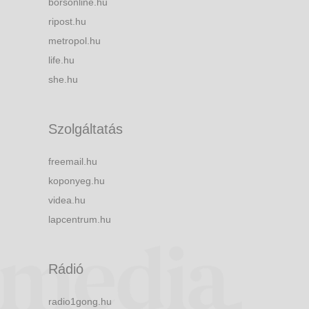
borsonline.hu
ripost.hu
metropol.hu
life.hu
she.hu
Szolgáltatás
freemail.hu
koponyeg.hu
videa.hu
lapcentrum.hu
Rádió
radio1gong.hu