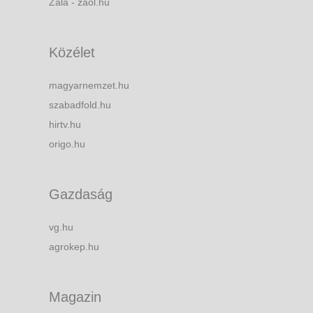
Zala - zaol.hu
Közélet
magyarnemzet.hu
szabadfold.hu
hirtv.hu
origo.hu
Gazdaság
vg.hu
agrokep.hu
Magazin