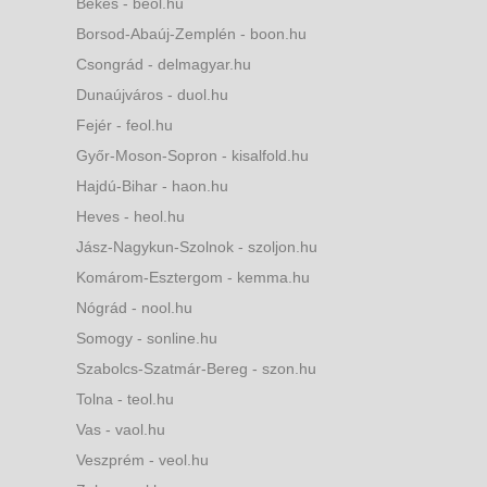
Békés - beol.hu
Borsod-Abaúj-Zemplén - boon.hu
Csongrád - delmagyar.hu
Dunaújváros - duol.hu
Fejér - feol.hu
Győr-Moson-Sopron - kisalfold.hu
Hajdú-Bihar - haon.hu
Heves - heol.hu
Jász-Nagykun-Szolnok - szoljon.hu
Komárom-Esztergom - kemma.hu
Nógrád - nool.hu
Somogy - sonline.hu
Szabolcs-Szatmár-Bereg - szon.hu
Tolna - teol.hu
Vas - vaol.hu
Veszprém - veol.hu