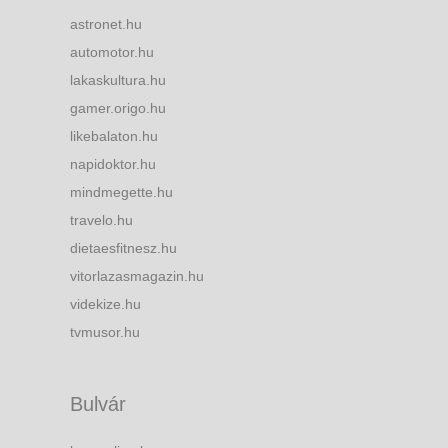
astronet.hu
automotor.hu
lakaskultura.hu
gamer.origo.hu
likebalaton.hu
napidoktor.hu
mindmegette.hu
travelo.hu
dietaesfitnesz.hu
vitorlazasmagazin.hu
videkize.hu
tvmusor.hu
Bulvár