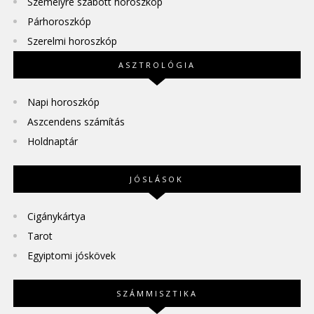
Személyre szabott horoszkóp
Párhoroszkóp
Szerelmi horoszkóp
ASZTROLÓGIA
Napi horoszkóp
Aszcendens számítás
Holdnaptár
JÓSLÁSOK
Cigánykártya
Tarot
Egyiptomi jóskövek
SZÁMMISZTIKA