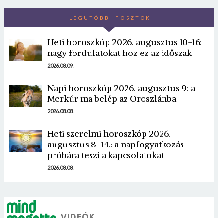
LEGUTÓBBI POSZTOK
Heti horoszkóp 2026. augusztus 10-16:
nagy fordulatokat hoz ez az időszak
2026.08.09.
Borsonline bejelentkezés
Napi horoszkóp 2026. augusztus 9: a
Merkúr ma belép az Oroszlánba
E-mail cím vagy felhasználónév
2026.08.08.
Heti szerelmi horoszkóp 2026.
augusztus 8-14.: a napfogyatkozás
Jelszó
próbára teszi a kapcsolatokat
2026.08.08.
Mégse
Bejelentkezés
VIDEÓK