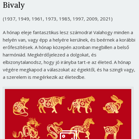
Bivaly
(1937, 1949, 1961, 1973, 1985, 1997, 2009, 2021)
A hónap eleje fantasztikus lesz számodra! Valahogy minden a
helyén van, vagy épp a helyére kerülnek, és beérnek a korábbi
erőfeszítések. A hónap közepén azonban megbillen a belső
harmóniád. Megkérdőjelezed a dolgokat, és
elbizonytalanodsz, hogy jó irányba tart-e az életed. A hónap
végére megkapod a válaszokat az égiektől, és ha szingli vagy,
a szerelem is megérkezik az életedbe.