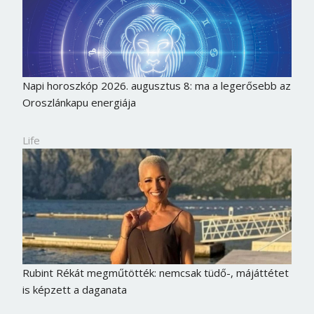
Napi horoszkóp 2026. augusztus 8: ma a legerősebb az
Oroszlánkapu energiája
Life
Borsonline bejelentkezés
E-mail cím vagy felhasználónév
Rubint Rékát megműtötték: nemcsak tüdő-, májáttétet
is képzett a daganata