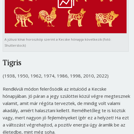
A júliusi kínai horoszkóp szerint a Kecske hónapja következik (fotó:
Shutterstock)
Tigris
(1938, 1950, 1962, 1974, 1986, 1998, 2010, 2022)
Rendkívüli módon felerősödik az intuíciód a Kecske
hónapjában. Jó páran a jegy szülöttei közül végre megtesznek
valamit, amit már régóta terveztek, de mindig volt valami
akadály, amiért halasztani kellett. Remélhetőleg te is köztük
vagy, mert nagyon jó fejleményeket ígér ez a helyzet! Ha ezt
a változást végrehajtod, a pozitív energia úgy áramlik be az
életedbe, mint még soha.