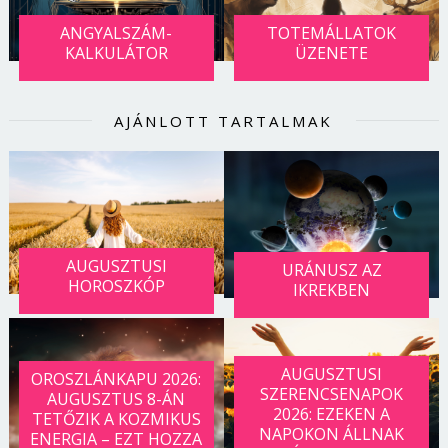
ANGYALSZÁM-
TOTEMÁLLATOK
KALKULÁTOR
ÜZENETE
AJÁNLOTT TARTALMAK
AUGUSZTUSI
URÁNUSZ AZ
HOROSZKÓP
IKREKBEN
AUGUSZTUSI
OROSZLÁNKAPU 2026:
SZERENCSENAPOK
AUGUSZTUS 8-ÁN
2026: EZEKEN A
TETŐZIK A KOZMIKUS
NAPOKON ÁLLNAK
ENERGIA – EZT HOZZA