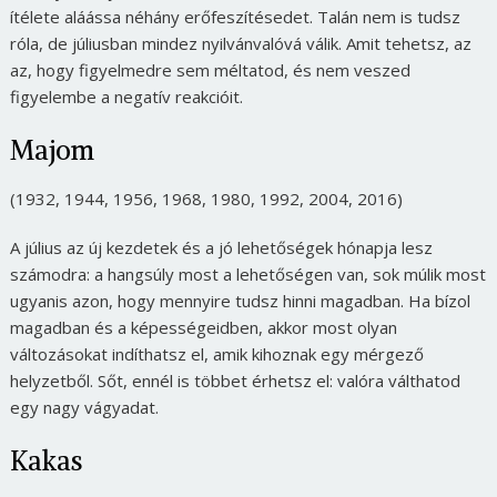
ítélete aláássa néhány erőfeszítésedet. Talán nem is tudsz
róla, de júliusban mindez nyilvánvalóvá válik. Amit tehetsz, az
az, hogy figyelmedre sem méltatod, és nem veszed
figyelembe a negatív reakcióit.
Majom
(1932, 1944, 1956, 1968, 1980, 1992, 2004, 2016)
A július az új kezdetek és a jó lehetőségek hónapja lesz
számodra: a hangsúly most a lehetőségen van, sok múlik most
ugyanis azon, hogy mennyire tudsz hinni magadban. Ha bízol
magadban és a képességeidben, akkor most olyan
változásokat indíthatsz el, amik kihoznak egy mérgező
helyzetből. Sőt, ennél is többet érhetsz el: valóra válthatod
egy nagy vágyadat.
Kakas