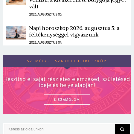
vált
2026. AUGUSZTUS 05.
Napi horoszkóp 2026. augusztus 5: a
féltékenységgel vigyázzunk!
2026. AUGUSZTUS 04.
SZEMÉLYRE SZABOTT HOROSZKÓP
Készítsd el saját részletes elemzésed, születésed
ideje és helye alapján!
KISZÁMOLOM