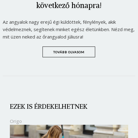
következő hónapra!
Az angyalok nagy erejű égi küldöttek, fénylények, akik
védelmeznek, segítenek minket egész életünkben. Nézd meg,
mit üzen neked az őrangyalod júliusra!
TOVÁBB OLVASOM
EZEK IS ÉRDEKELHETNEK
Origo