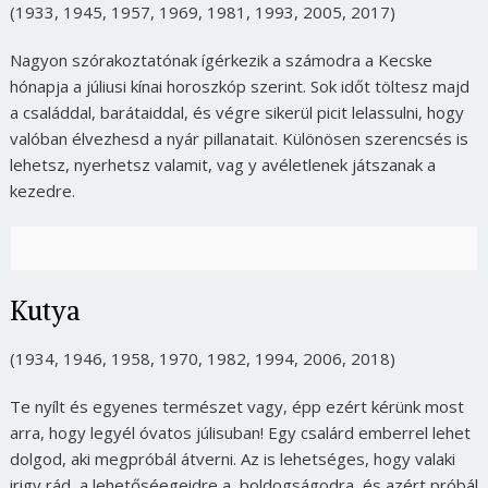
(1933, 1945, 1957, 1969, 1981, 1993, 2005, 2017)
Nagyon szórakoztatónak ígérkezik a számodra a Kecske
hónapja a júliusi kínai horoszkóp szerint. Sok időt töltesz majd
a családdal, barátaiddal, és végre sikerül picit lelassulni, hogy
valóban élvezhesd a nyár pillanatait. Különösen szerencsés is
lehetsz, nyerhetsz valamit, vag y avéletlenek játszanak a
kezedre.
Kutya
(1934, 1946, 1958, 1970, 1982, 1994, 2006, 2018)
Te nyílt és egyenes természet vagy, épp ezért kérünk most
arra, hogy legyél óvatos júlisuban! Egy csalárd emberrel lehet
dolgod, aki megpróbál átverni. Az is lehetséges, hogy valaki
irigy rád, a lehetőséegeidre,a boldogságodra, és azért próbál