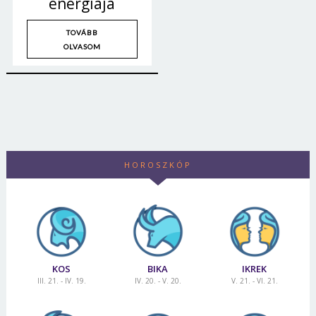
energiája
TOVÁBB
OLVASOM
HOROSZKÓP
KOS
BIKA
IKREK
III. 21. - IV. 19.
IV. 20. - V. 20.
V. 21. - VI. 21.