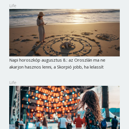
Jelszó
Life
Mégse
Bejelentkezés
Napi horoszkóp augusztus 8.: az Oroszlán ma ne
akarjon hasznos lenni, a Skorpió jobb, ha lelassít
Life