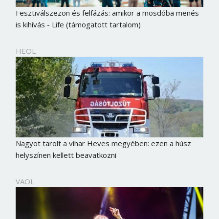
Fesztiválszezon és felfázás: amikor a mosdóba menés
is kihívás - Life (támogatott tartalom)
HEOL
Nagyot tarolt a vihar Heves megyében: ezen a húsz
helyszínen kellett beavatkozni
VAOL