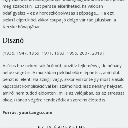
meg szabotálni. Ezt persze elkerlheted, ha valóban
odafigyelsz – ez a horoszkópolvasás szépsége… Ha ezt
siekrül eljerülnöd, akkor csupa jó dolgo vár rád júliusban, a
Kecske hónapjában.
Disznó
(1935, 1947, 1959, 1971, 1983, 1995, 2007, 2019)
A július hoz neked sok örömöt, pozitív fejleményt, de néhány
nehézséget is. A munkában például előre léphetsz, ami több
pénzt is jelent. Ha szingli vagy, akkor viszonte gy most alakuló
kapcsolat komplikációival kell számolnod: lesz néhány helyzet,
amiről nem tudod eldönteni, mi is az valójában, és ez stresszt
okoz. Hónap végére rendeződik a szerelmi életed is.
Forrás: yourtango.com
EZ IS ÉRDEKELHET