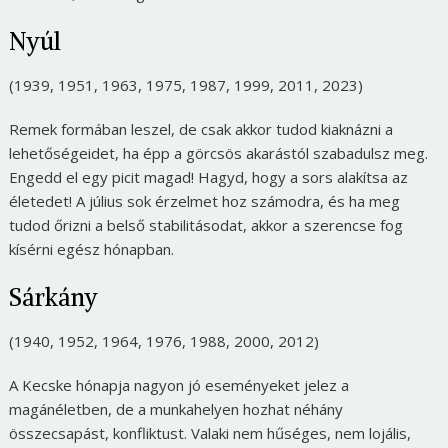
Nyúl
(1939, 1951, 1963, 1975, 1987, 1999, 2011, 2023)
Remek formában leszel, de csak akkor tudod kiaknázni a
lehetőségeidet, ha épp a görcsös akarástól szabadulsz meg.
Engedd el egy picit magad! Hagyd, hogy a sors alakítsa az
életedet! A július sok érzelmet hoz számodra, és ha meg
tudod őrizni a belső stabilitásodat, akkor a szerencse fog
kísérni egész hónapban.
Sárkány
(1940, 1952, 1964, 1976, 1988, 2000, 2012)
A Kecske hónapja nagyon jó eseményeket jelez a
magánéletben, de a munkahelyen hozhat néhány
összecsapást, konfliktust. Valaki nem hűséges, nem lojális,