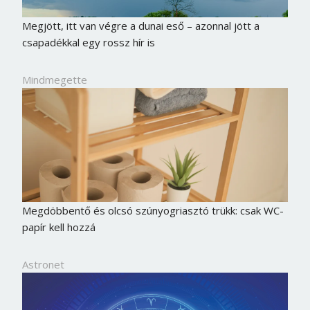
Megjött, itt van végre a dunai eső – azonnal jött a
csapadékkal egy rossz hír is
Mindmegette
Megdöbbentő és olcsó szúnyogriasztó trükk: csak WC-
papír kell hozzá
Astronet