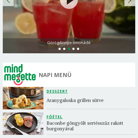
Görögdinnye-limonádé
NAPI MENÜ
DESSZERT
Aranygaluska grillen sütve
FŐÉTEL
Baconbe göngyölt sertésszűz rakott 
burgonyával