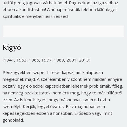
akitől pedig jogosan várhatnád el. Ragaszkodj az igazadhoz
ebben a konfliktusban! A hónap második felében különleges
spirituális élményben lesz részed.
Kígyó
(1941, 1953, 1965, 1977, 1989, 2001, 2013)
Pénzügyekben szuper híreket kapsz, amik alaposan
meglepnek majd. A szerelemben viszont nem minden ennyire
pozitív: egy ex-eddel kapcsolatban lehetnek problémák, főleg,
ha nemrég szakítottatok, nem érti meg, hogy te már túlléptél
ezen. Az is lehetséges, hogy máshonnan ismered ezt a
személyt. Kérjük, legyél óvatos. Bízz magadban és a
képességeidben ebben a hónapban. Erősebb vagy, mint
gondolnád.