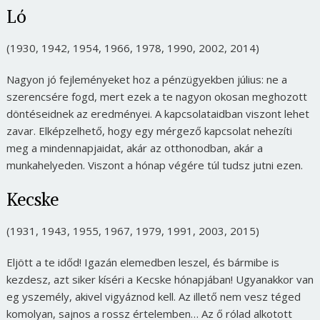
Ló
(1930, 1942, 1954, 1966, 1978, 1990, 2002, 2014)
Nagyon jó fejleményeket hoz a pénzügyekben július: ne a
szerencsére fogd, mert ezek a te nagyon okosan meghozott
döntéseidnek az eredményei. A kapcsolataidban viszont lehet
zavar. Elképzelhető, hogy egy mérgező kapcsolat nehezíti
meg a mindennapjaidat, akár az otthonodban, akár a
munkahelyeden. Viszont a hónap végére túl tudsz jutni ezen.
Kecske
(1931, 1943, 1955, 1967, 1979, 1991, 2003, 2015)
Eljött a te időd! Igazán elemedben leszel, és bármibe is
kezdesz, azt siker kíséri a Kecske hónapjában! Ugyanakkor van
eg yszemély, akivel vigyáznod kell. Az illető nem vesz téged
komolyan, sajnos a rossz értelemben… Az ő rólad alkotott