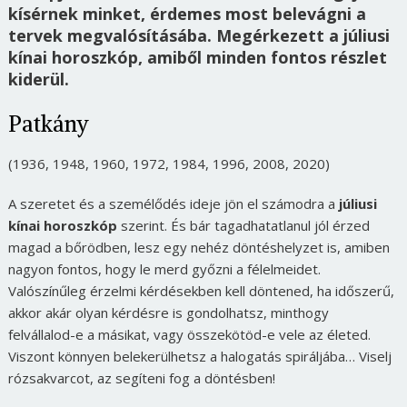
kísérnek minket, érdemes most belevágni a
tervek megvalósításába. Megérkezett a júliusi
kínai horoszkóp, amiből minden fontos részlet
kiderül.
Patkány
(1936, 1948, 1960, 1972, 1984, 1996, 2008, 2020)
A szeretet és a személődés ideje jön el számodra a
júliusi
kínai horoszkóp
szerint. És bár tagadhatatlanul jól érzed
magad a bőrödben, lesz egy nehéz döntéshelyzet is, amiben
nagyon fontos, hogy le merd győzni a félelmeidet.
Valószínűleg érzelmi kérdésekben kell döntened, ha időszerű,
akkor akár olyan kérdésre is gondolhatsz, minthogy
felvállalod-e a másikat, vagy összekötöd-e vele az életed.
Viszont könnyen belekerülhetsz a halogatás spiráljába… Viselj
rózsakvarcot, az segíteni fog a döntésben!