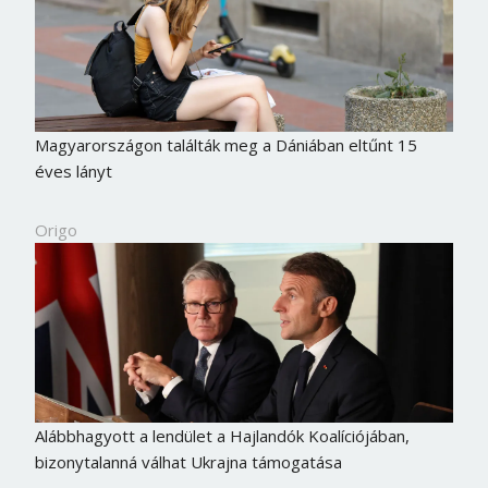
Magyarországon találták meg a Dániában eltűnt 15
éves lányt
Origo
Alábbhagyott a lendület a Hajlandók Koalíciójában,
bizonytalanná válhat Ukrajna támogatása