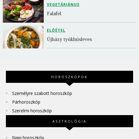
VEGETÁRIÁNUS
Falafel
ELŐÉTEL
Újházy tyúkhúsleves
HOROSZKÓPOK
Személyre szabott horoszkóp
Párhoroszkóp
Szerelmi horoszkóp
ASZTROLÓGIA
Napi horoszkóp