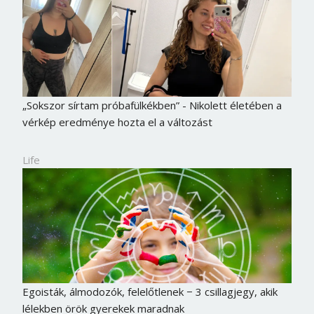
„Sokszor sírtam próbafülkékben” - Nikolett életében a
vérkép eredménye hozta el a változást
Life
Egoisták, álmodozók, felelőtlenek − 3 csillagjegy, akik
lélekben örök gyerekek maradnak