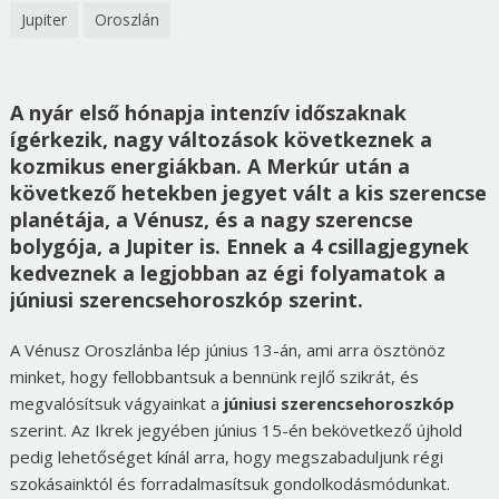
Jupiter
Oroszlán
A nyár első hónapja intenzív időszaknak
ígérkezik, nagy változások következnek a
kozmikus energiákban. A Merkúr után a
következő hetekben jegyet vált a kis szerencse
planétája, a Vénusz, és a nagy szerencse
bolygója, a Jupiter is. Ennek a 4 csillagjegynek
kedveznek a legjobban az égi folyamatok a
júniusi szerencsehoroszkóp szerint.
A Vénusz Oroszlánba lép június 13-án, ami arra ösztönöz
minket, hogy fellobbantsuk a bennünk rejlő szikrát, és
megvalósítsuk vágyainkat a
júniusi szerencsehoroszkóp
szerint. Az Ikrek jegyében június 15-én bekövetkező újhold
pedig lehetőséget kínál arra, hogy megszabaduljunk régi
szokásainktól és forradalmasítsuk gondolkodásmódunkat.