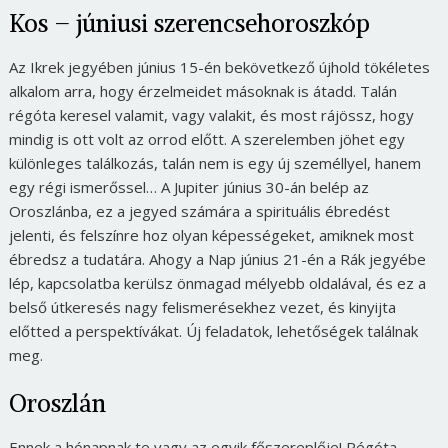
Kos – júniusi szerencsehoroszkóp
Az Ikrek jegyében június 15-én bekövetkező újhold tökéletes
alkalom arra, hogy érzelmeidet másoknak is átadd. Talán
régóta keresel valamit, vagy valakit, és most rájössz, hogy
mindig is ott volt az orrod előtt. A szerelemben jöhet egy
különleges találkozás, talán nem is egy új személlyel, hanem
egy régi ismerőssel… A Jupiter június 30-án belép az
Oroszlánba, ez a jegyed számára a spirituális ébredést
jelenti, és felszínre hoz olyan képességeket, amiknek most
ébredsz a tudatára. Ahogy a Nap június 21-én a Rák jegyébe
lép, kapcsolatba kerülsz önmagad mélyebb oldalával, és ez a
belső útkeresés nagy felismerésekhez vezet, és kinyijta
előtted a perspektívákat. Új feladatok, lehetőségek találnak
meg.
Oroszlán
Ennek a hónapnak te vagy az egyik főszereplője! Régóta