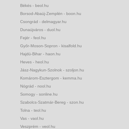
Békés - beol.hu
Borsod-Abaúj-Zemplén - boon.hu
Csongrád - delmagyar.hu
Dunaújváros - duol.hu
Fejér - feol.hu
Győr-Moson-Sopron - kisalfold.hu
Hajdú-Bihar - haon.hu
Heves - heol.hu
Jász-Nagykun-Szolnok - szoljon.hu
Komárom-Esztergom - kemma.hu
Nógrád - nool.hu
Somogy - sonline.hu
Szabolcs-Szatmár-Bereg - szon.hu
Tolna - teol.hu
Vas - vaol.hu
Veszprém - veol.hu