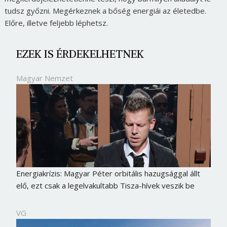
tudsz győzni. Megérkeznek a bőség energiái az életedbe.
Előre, illetve feljebb léphetsz.
EZEK IS ÉRDEKELHETNEK
Magyar Nemzet
Energiakrízis: Magyar Péter orbitális hazugsággal állt
elő, ezt csak a legelvakultabb Tisza-hívek veszik be
VG