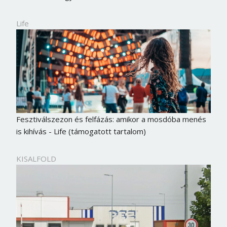
Life
Fesztiválszezon és felfázás: amikor a mosdóba menés
is kihívás - Life (támogatott tartalom)
KISALFOLD