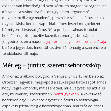
először van lehetőséged szót kérni, és magadhoz ragadni az
irányítást a számodra fontos ügyekben, legyen szó
magánéletről vagy munkáról, pénzről. A Vénusz június 13-tól
együttállásba kerül a Napoddal, képes leszel megbirkózni
bármilyen kihívással! Június 30-a pedig hatalmas fordulatot
hoz, és rengeteg pozitív kozmikus energiát bocsájt a
jegyedre. ezen a napon a
Jupiter, a nagy szerencse planétája
belép a jegyedbe. Innentől kezdve 12 hónapig a szerencse a
te oldaladon áll majd.
Mérleg – júniusi szerencsehoroszkóp
Amikor az uralkodó bolygód, a Vénusz június 13-án belép az
Oroszlán jegyébe, megkapod a szükséges bátorságot ahhoz,
hogy végre kimondd, mit szeretnél, mire vágysz, és azt el is
érd, munkában, szerelemben,
pénzügyekben
. A következő
hetekben egy 12 évente egyszer előforduló asztrológiai
aspektus jelenik meg a horoszkópodban, ami erőt ad ahhoz,