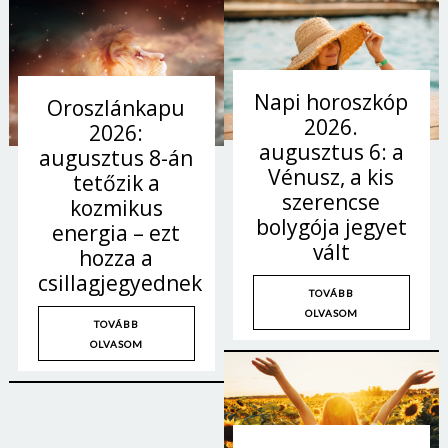
Jelszó
Napi horoszkóp
Oroszlánkapu
Mégse
Bejelentkezés
2026.
2026:
augusztus 6: a
augusztus 8-án
Vénusz, a kis
tetőzik a
szerencse
kozmikus
bolygója jegyet
energia – ezt
vált
hozza a
csillagjegyednek
TOVÁBB
OLVASOM
TOVÁBB
OLVASOM