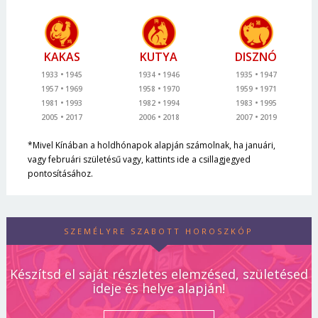
KAKAS
KUTYA
DISZNÓ
1933
1945
1934
1946
1935
1947
1957
1969
1958
1970
1959
1971
1981
1993
1982
1994
1983
1995
2005
2017
2006
2018
2007
2019
*Mivel Kínában a holdhónapok alapján számolnak, ha januári,
vagy februári születésű vagy, kattints ide a csillagjegyed
pontosításához.
SZEMÉLYRE SZABOTT HOROSZKÓP
Készítsd el saját részletes elemzésed, születésed
ideje és helye alapján!