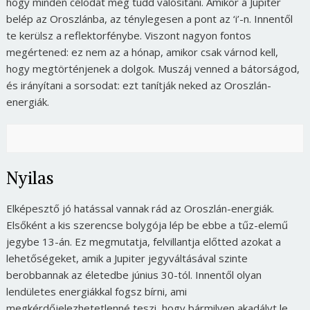
hogy minden célodat meg tudd valósítani. Amikor a Jupiter
belép az Oroszlánba, az ténylegesen a pont az ‘i’-n. Innentől
te kerülsz a reflektorfénybe. Viszont nagyon fontos
megértened: ez nem az a hónap, amikor csak várnod kell,
hogy megtörténjenek a dolgok. Muszáj venned a bátorságod,
és irányítani a sorsodat: ezt tanítják neked az Oroszlán-
energiák.
Nyilas
Elképesztő jó hatással vannak rád az Oroszlán-energiák.
Elsőként a kis szerencse bolygója lép be ebbe a tűz-elemű
jegybe 13-án. Ez megmutatja, felvillantja előtted azokat a
lehetőségeket, amik a Jupiter jegyváltásával szinte
berobbannak az életedbe június 30-tól. Innentől olyan
lendületes energiákkal fogsz bírni, ami
megkérdőjelezhetetlenné teszi, hogy bármilyen akadályt le