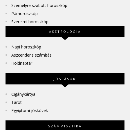
Személyre szabott horoszkóp
Párhoroszkóp
Szerelmi horoszkóp
ASZTROLÓGIA
Napi horoszkóp
Aszcendens számítás
Holdnaptár
JÓSLÁSOK
Cigánykártya
Tarot
Egyiptomi jóskövek
SZÁMMISZTIKA