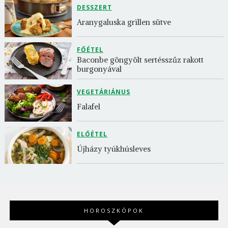
DESSZERT
Aranygaluska grillen sütve
FŐÉTEL
Baconbe göngyölt sertésszűz rakott 
burgonyával
VEGETÁRIÁNUS
Falafel
ELŐÉTEL
Újházy tyúkhúsleves
HOROSZKÓPOK