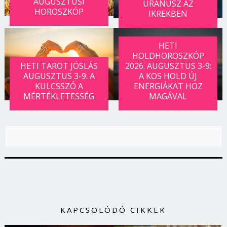
AUGUSZTUSI
URÁNUSZ AZ
HOROSZKÓP
IKREKBEN
HETI
HOLDHOROSZKÓP
HETI TAROT JÓSLÁS
2026. AUGUSZTUS 3-9:
AUGUSZTUS 3-9: A
A KOS HOLD ÚJ
KULCSSZÓ A
ENERGIÁKAT HOZ
MÉRTÉKLETESSÉG
MAGÁVAL
Borsonline bejelentkezés
E-mail cím vagy felhasználónév
KAPCSOLÓDÓ CIKKEK