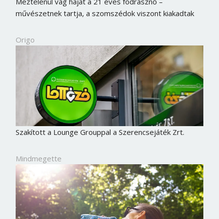
Meztelenül vág hajat a 21 éves fodrásznő –
művészetnek tartja, a szomszédok viszont kiakadtak
Origo
Szakított a Lounge Grouppal a Szerencsejáték Zrt.
Mindmegette