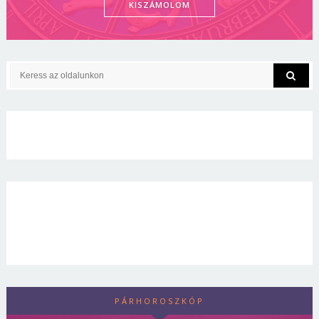
KISZÁMOLOM
PÁRHOROSZKÓP