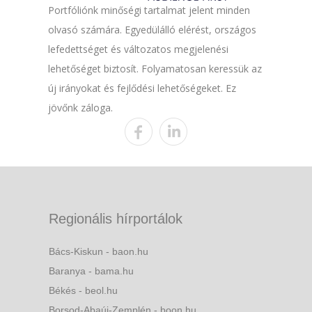
Portfóliónk minőségi tartalmat jelent minden
olvasó számára. Egyedülálló elérést, országos
lefedettséget és változatos megjelenési
lehetőséget biztosít. Folyamatosan keressük az
új irányokat és fejlődési lehetőségeket. Ez
jövőnk záloga.
Regionális hírportálok
Bács-Kiskun - baon.hu
Baranya - bama.hu
Békés - beol.hu
Borsod-Abaúj-Zemplén - boon.hu