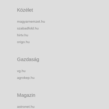
Közélet
magyarnemzet.hu
szabadfold.hu
hirtv.hu
origo.hu
Gazdaság
vg.hu
agrokep.hu
Magazin
astronet.hu