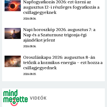
Napfogyatkozás 2026: ezt üzeni az
augusztus 12-i részleges fogyatkozás a
csillagjegyeknek
2026.08.06.
Napi horoszkóp 2026. augusztus 7: a
Nap és a Szaturnusz trigonja égi
Borsonline bejelentkezés
ajándékot jelent
2026.08.06.
E-mail cím vagy felhasználónév
Oroszlánkapu 2026: augusztus 8-án
tetőzik a kozmikus energia – ezt hozza a
Jelszó
csillagjegyednek
2026.08.05.
Mégse
Bejelentkezés
VIDEÓK