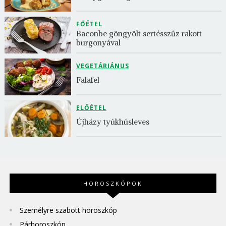
FŐÉTEL
Baconbe göngyölt sertésszűz rakott 
burgonyával
VEGETÁRIÁNUS
Falafel
ELŐÉTEL
Újházy tyúkhúsleves
HOROSZKÓPOK
Személyre szabott horoszkóp
Párhoroszkóp