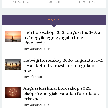
XII. 22. - I. 19.
I. 20. - II. 18.
II. 19. - III. 20.
TOP 5
Heti horoszkóp 2026. augusztus 3-9: a
nyár egyik legragyogóbb hete
következik
2026. AUGUSZTUS 02.
Hétvégi horoszkóp 2026. augusztus 1-2:
a Halak Hold varázslatos hangulatot
hoz
2026. JÚLIUS 31.
Augusztusi kínai horoszkóp 2026:
elsöprő energiák, váratlan fordulatok
érkeznek
2026. AUGUSZTUS 01.