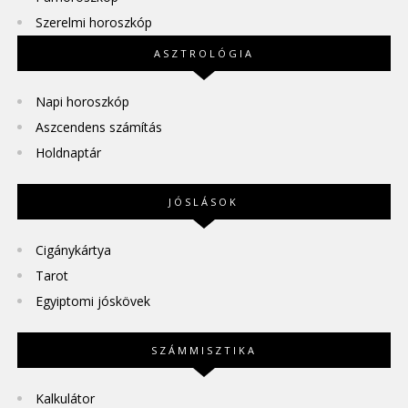
Szerelmi horoszkóp
ASZTROLÓGIA
Napi horoszkóp
Aszcendens számítás
Holdnaptár
JÓSLÁSOK
Cigánykártya
Tarot
Egyiptomi jóskövek
SZÁMMISZTIKA
Kalkulátor