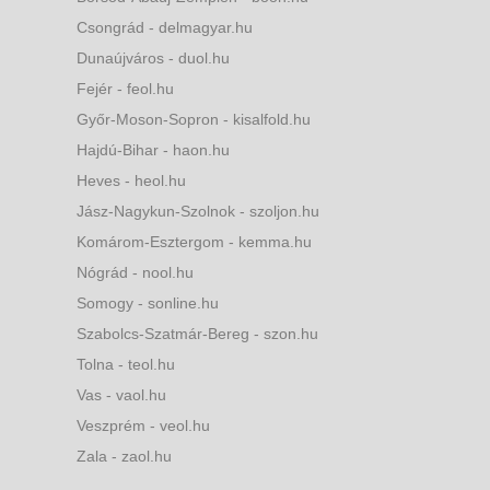
Csongrád - delmagyar.hu
Dunaújváros - duol.hu
Fejér - feol.hu
Győr-Moson-Sopron - kisalfold.hu
Hajdú-Bihar - haon.hu
Heves - heol.hu
Jász-Nagykun-Szolnok - szoljon.hu
Komárom-Esztergom - kemma.hu
Nógrád - nool.hu
Somogy - sonline.hu
Szabolcs-Szatmár-Bereg - szon.hu
Tolna - teol.hu
Vas - vaol.hu
Veszprém - veol.hu
Zala - zaol.hu