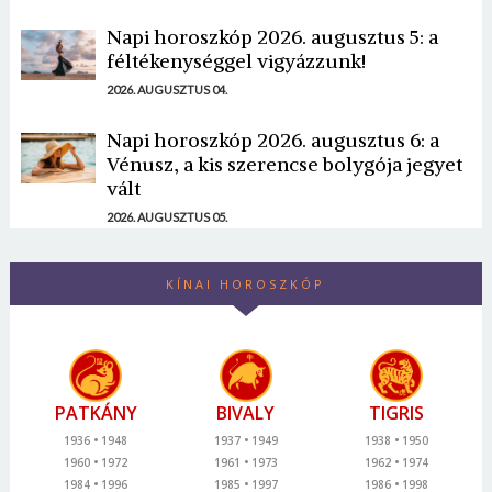
Napi horoszkóp 2026. augusztus 5: a
féltékenységgel vigyázzunk!
2026. AUGUSZTUS 04.
Napi horoszkóp 2026. augusztus 6: a
Vénusz, a kis szerencse bolygója jegyet
vált
2026. AUGUSZTUS 05.
KÍNAI HOROSZKÓP
PATKÁNY
BIVALY
TIGRIS
1936
1948
1937
1949
1938
1950
1960
1972
1961
1973
1962
1974
1984
1996
1985
1997
1986
1998