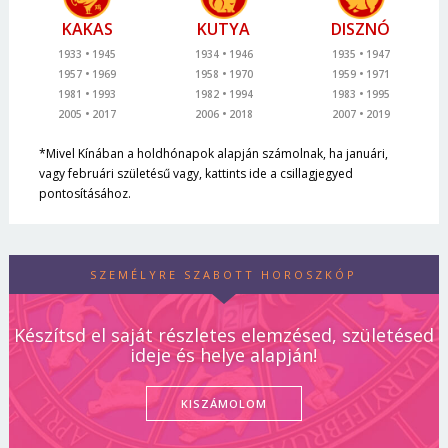
KAKAS
KUTYA
DISZNÓ
1933
1945
1934
1946
1935
1947
1957
1969
1958
1970
1959
1971
1981
1993
1982
1994
1983
1995
2005
2017
2006
2018
2007
2019
*Mivel Kínában a holdhónapok alapján számolnak, ha januári,
vagy februári születésű vagy, kattints ide a csillagjegyed
pontosításához.
SZEMÉLYRE SZABOTT HOROSZKÓP
Készítsd el saját részletes elemzésed, születésed
ideje és helye alapján!
KISZÁMOLOM