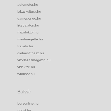
automotor.hu
lakaskultura.hu
gamer.origo.hu
likebalaton.hu
napidoktor.hu
mindmegette.hu
travelo.hu
dietaesfitnesz.hu
vitorlazasmagazin.hu
videkize.hu
tvmusor.hu
Bulvár
borsonline.hu
ripost.hu