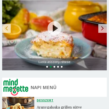
Spenótos palacsinta tejföllel töltve
NAPI MENÜ
DESSZERT
Aranygaluska grillen sütve