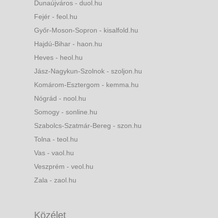
Dunaújváros - duol.hu
Fejér - feol.hu
Győr-Moson-Sopron - kisalfold.hu
Hajdú-Bihar - haon.hu
Heves - heol.hu
Jász-Nagykun-Szolnok - szoljon.hu
Komárom-Esztergom - kemma.hu
Nógrád - nool.hu
Somogy - sonline.hu
Szabolcs-Szatmár-Bereg - szon.hu
Tolna - teol.hu
Vas - vaol.hu
Veszprém - veol.hu
Zala - zaol.hu
Közélet