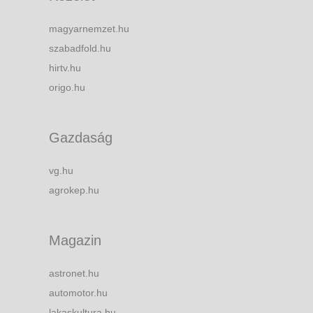
magyarnemzet.hu
szabadfold.hu
hirtv.hu
origo.hu
Gazdaság
vg.hu
agrokep.hu
Magazin
astronet.hu
automotor.hu
lakaskultura.hu