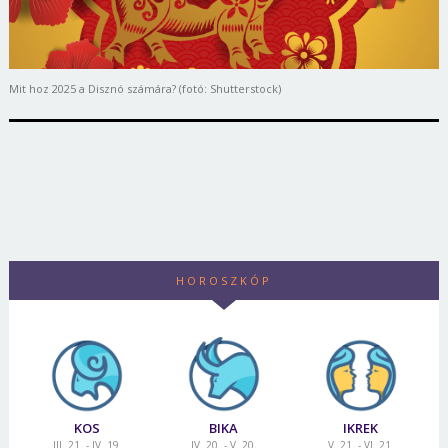
Mit hoz 2025 a Disznó számára? (fotó: Shutterstock)
HOROSZKÓP
KOS
BIKA
IKREK
III. 21. - IV. 19.
IV. 20. - V. 20.
V. 21. - VI. 21.