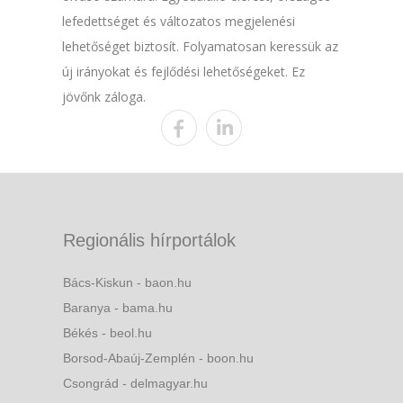
lefedettséget és változatos megjelenési
lehetőséget biztosít. Folyamatosan keressük az
új irányokat és fejlődési lehetőségeket. Ez
jövőnk záloga.
Regionális hírportálok
Bács-Kiskun - baon.hu
Baranya - bama.hu
Békés - beol.hu
Borsod-Abaúj-Zemplén - boon.hu
Csongrád - delmagyar.hu