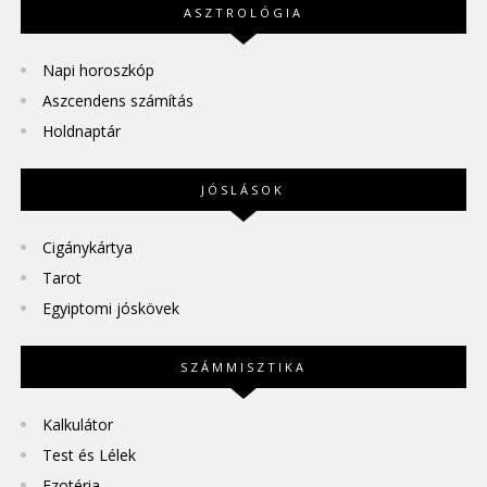
ASZTROLÓGIA
Napi horoszkóp
Aszcendens számítás
Holdnaptár
JÓSLÁSOK
Cigánykártya
Tarot
Egyiptomi jóskövek
SZÁMMISZTIKA
Kalkulátor
Test és Lélek
Ezotéria