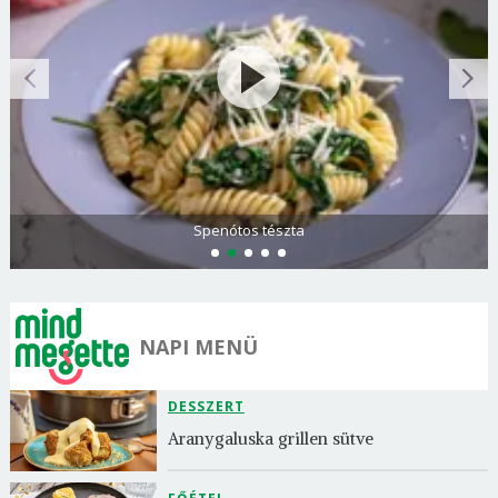
Borsonline bejelentkezés
E-mail cím vagy felhasználónév
Spenótos tészta
Jelszó
NAPI MENÜ
Mégse
Bejelentkezés
DESSZERT
Aranygaluska grillen sütve