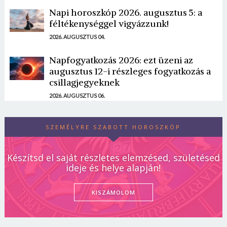
Napi horoszkóp 2026. augusztus 5: a
féltékenységgel vigyázzunk!
2026. AUGUSZTUS 04.
Napfogyatkozás 2026: ezt üzeni az
augusztus 12-i részleges fogyatkozás a
csillagjegyeknek
2026. AUGUSZTUS 06.
SZEMÉLYRE SZABOTT HOROSZKÓP
Készítsd el saját részletes elemzésed, születésed
ideje és helye alapján!
KISZÁMOLOM