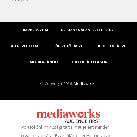
IMPRESSZUM
FELHASZNÁLÁSI FELTÉTELEK
ADATVÉDELEM
ELŐFIZETŐI ÁSZF
HIRDETÉSI ÁSZF
MÉDIAAJÁNLAT
SÜTI BEÁLLÍTÁSOK
© Copyright 2026.
Mediaworks
Portfóliónk minőségi tartalmat jelent minden
olvasó számára. Egyedülálló elérést, országos