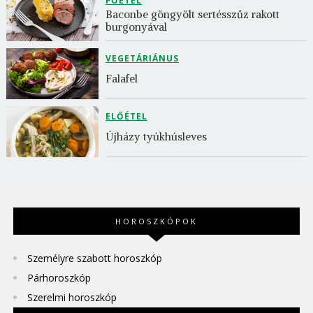
FŐÉTEL
Baconbe göngyölt sertésszűz rakott 
burgonyával
VEGETÁRIÁNUS
Falafel
ELŐÉTEL
Újházy tyúkhúsleves
HOROSZKÓPOK
Személyre szabott horoszkóp
Párhoroszkóp
Szerelmi horoszkóp