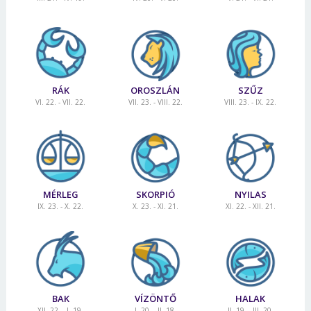
RÁK
OROSZLÁN
SZŰZ
VI. 22. - VII. 22.
VII. 23. - VIII. 22.
VIII. 23. - IX. 22.
MÉRLEG
SKORPIÓ
NYILAS
IX. 23. - X. 22.
X. 23. - XI. 21.
XI. 22. - XII. 21.
BAK
VÍZÖNTŐ
HALAK
XII. 22. - I. 19.
I. 20. - II. 18.
II. 19. - III. 20.