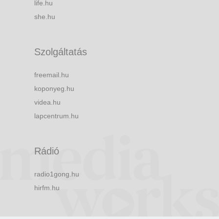
life.hu
she.hu
Szolgáltatás
freemail.hu
koponyeg.hu
videa.hu
lapcentrum.hu
Rádió
radio1gong.hu
hirfm.hu