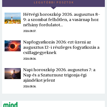
LEGUTÓBBI POSZTOK
Hétvégi horoszkóp 2026. augusztus 8-
9: a szombat felhőtlen, a vasárnap hoz
néhány fordulatot…
2026.08.07.
Napfogyatkozás 2026: ezt üzeni az
Borsonline bejelentkezés
augusztus 12-i részleges fogyatkozás a
csillagjegyeknek
E-mail cím vagy felhasználónév
2026.08.06.
Napi horoszkóp 2026. augusztus 7: a
Jelszó
Nap és a Szaturnusz trigonja égi
ajándékot jelent
2026.08.06.
Mégse
Bejelentkezés