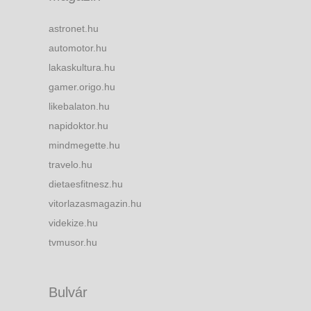
astronet.hu
automotor.hu
lakaskultura.hu
gamer.origo.hu
likebalaton.hu
napidoktor.hu
mindmegette.hu
travelo.hu
dietaesfitnesz.hu
vitorlazasmagazin.hu
videkize.hu
tvmusor.hu
Bulvár