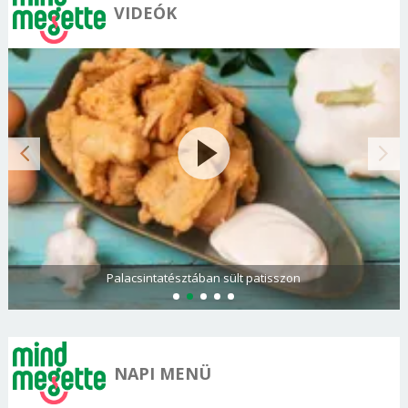
VIDEÓK
Palacsintatésztában sült patisszon
NAPI MENÜ