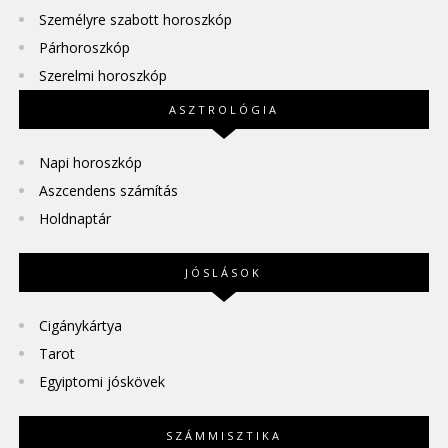
Személyre szabott horoszkóp
Párhoroszkóp
Szerelmi horoszkóp
ASZTROLÓGIA
Napi horoszkóp
Aszcendens számítás
Holdnaptár
JÓSLÁSOK
Cigánykártya
Tarot
Egyiptomi jóskövek
SZÁMMISZTIKA