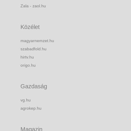
Zala - zaol.hu
Közélet
magyarnemzet.hu
szabadfold.hu
hirtv.hu
origo.hu
Gazdaság
vg.hu
agrokep.hu
Magazin