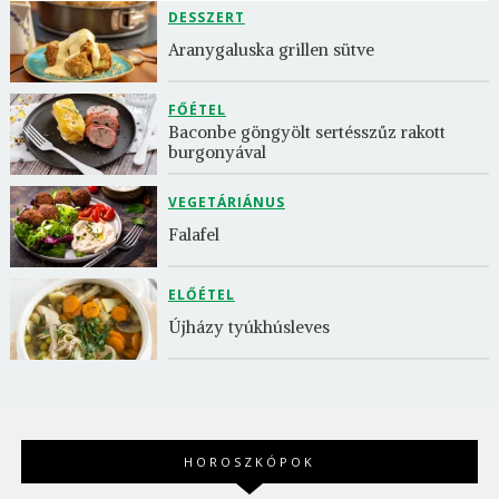
DESSZERT
Aranygaluska grillen sütve
FŐÉTEL
Baconbe göngyölt sertésszűz rakott 
burgonyával
VEGETÁRIÁNUS
Falafel
ELŐÉTEL
Újházy tyúkhúsleves
HOROSZKÓPOK