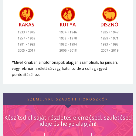
KAKAS
KUTYA
DISZNÓ
1933
1945
1934
1946
1935
1947
1957
1969
1958
1970
1959
1971
1981
1993
1982
1994
1983
1995
2005
2017
2006
2018
2007
2019
*Mivel Kínában a holdhónapok alapján számolnak, ha januári,
vagy februári születésű vagy, kattints ide a csillagjegyed
pontosításához.
SZEMÉLYRE SZABOTT HOROSZKÓP
Készítsd el saját részletes elemzésed, születésed
ideje és helye alapján!