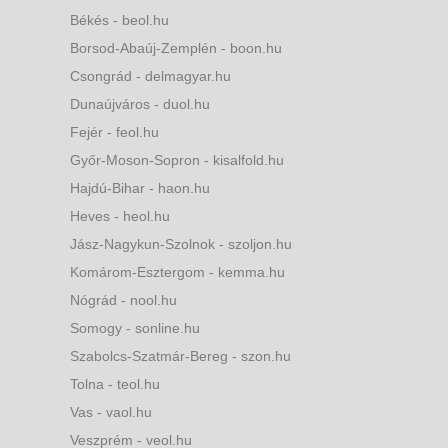
Békés - beol.hu
Borsod-Abaúj-Zemplén - boon.hu
Csongrád - delmagyar.hu
Dunaújváros - duol.hu
Fejér - feol.hu
Győr-Moson-Sopron - kisalfold.hu
Hajdú-Bihar - haon.hu
Heves - heol.hu
Jász-Nagykun-Szolnok - szoljon.hu
Komárom-Esztergom - kemma.hu
Nógrád - nool.hu
Somogy - sonline.hu
Szabolcs-Szatmár-Bereg - szon.hu
Tolna - teol.hu
Vas - vaol.hu
Veszprém - veol.hu