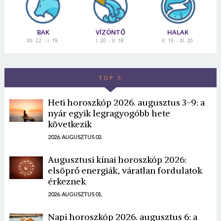
BAK
VÍZÖNTŐ
HALAK
XII. 22. - I. 19.
I. 20. - II. 18.
II. 19. - III. 20.
TOP 5
Heti horoszkóp 2026. augusztus 3-9: a
nyár egyik legragyogóbb hete
következik
2026. AUGUSZTUS 02.
Augusztusi kínai horoszkóp 2026:
elsöprő energiák, váratlan fordulatok
érkeznek
2026. AUGUSZTUS 01.
Napi horoszkóp 2026. augusztus 6: a