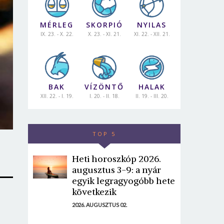
MÉRLEG
SKORPIÓ
NYILAS
IX. 23. - X. 22.
X. 23. - XI. 21.
XI. 22. - XII. 21.
BAK
VÍZÖNTŐ
HALAK
XII. 22. - I. 19.
I. 20. - II. 18.
II. 19. - III. 20.
TOP 5
Heti horoszkóp 2026.
augusztus 3-9: a nyár
egyik legragyogóbb hete
következik
2026. AUGUSZTUS 02.