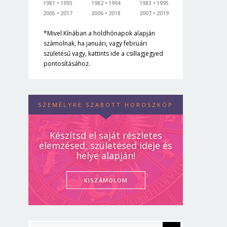
1981
1993
1982
1994
1983
1995
2005
2017
2006
2018
2007
2019
*Mivel Kínában a holdhónapok alapján
számolnak, ha januári, vagy februári
születésű vagy, kattints ide a csillagjegyed
pontosításához.
SZEMÉLYRE SZABOTT HOROSZKÓP
Készítsd el saját részletes
elemzésed, születésed ideje és
helye alapján!
KISZÁMOLOM