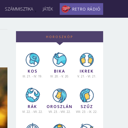
SZÁMMISZTIKA
JÁTÉK
RETRO RÁDIÓ
HOROSZKÓP
KOS
BIKA
IKREK
III. 21. - IV. 19.
IV. 20. - V. 20.
V. 21. - VI. 21.
RÁK
OROSZLÁN
SZŰZ
VI. 22. - VII. 22.
VII. 23. - VIII. 22.
VIII. 23. - IX. 22.