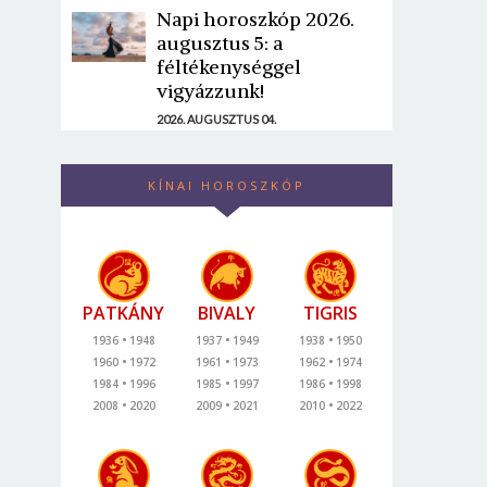
Napi horoszkóp 2026.
augusztus 5: a
féltékenységgel
vigyázzunk!
2026. AUGUSZTUS 04.
KÍNAI HOROSZKÓP
PATKÁNY
BIVALY
TIGRIS
1936
1948
1937
1949
1938
1950
1960
1972
1961
1973
1962
1974
1984
1996
1985
1997
1986
1998
2008
2020
2009
2021
2010
2022