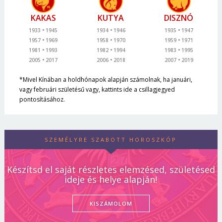
KAKAS
KUTYA
DISZNÓ
1933
1945
1934
1946
1935
1947
1957
1969
1958
1970
1959
1971
1981
1993
1982
1994
1983
1995
2005
2017
2006
2018
2007
2019
*Mivel Kínában a holdhónapok alapján számolnak, ha januári,
vagy februári születésű vagy, kattints ide a csillagjegyed
pontosításához.
SZEMÉLYRE SZABOTT HOROSZKÓP
Készítsd el saját részletes elemzésed, születésed
ideje és helye alapján!
KISZÁMOLOM