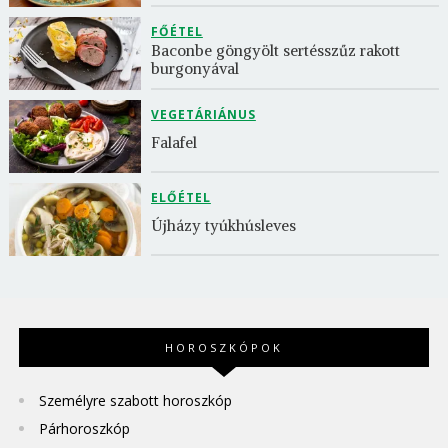
FŐÉTEL
Baconbe göngyölt sertésszűz rakott 
burgonyával
VEGETÁRIÁNUS
Falafel
ELŐÉTEL
Újházy tyúkhúsleves
HOROSZKÓPOK
Személyre szabott horoszkóp
Párhoroszkóp