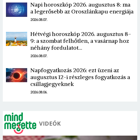
Napi horoszkóp 2026. augusztus 8: ma
a legerősebb az Oroszlánkapu energiája
2026.08.07.
Hétvégi horoszkóp 2026. augusztus 8-
9: a szombat felhőtlen, a vasárnap hoz
Borsonline bejelentkezés
néhány fordulatot…
2026.08.07.
E-mail cím vagy felhasználónév
Napfogyatkozás 2026: ezt üzeni az
augusztus 12-i részleges fogyatkozás a
csillagjegyeknek
Jelszó
2026.08.06.
Mégse
Bejelentkezés
VIDEÓK