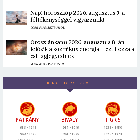
Napi horoszkóp 2026. augusztus 5: a
féltékenységgel vigyázzunk!
2026. AUGUSZTUS 04.
Oroszlánkapu 2026: augusztus 8-án
tetőzik a kozmikus energia – ezt hozza a
csillagjegyednek
2026. AUGUSZTUS 05.
KÍNAI HOROSZKÓP
PATKÁNY
BIVALY
TIGRIS
1936
1948
1937
1949
1938
1950
1960
1972
1961
1973
1962
1974
1984
1996
1985
1997
1986
1998