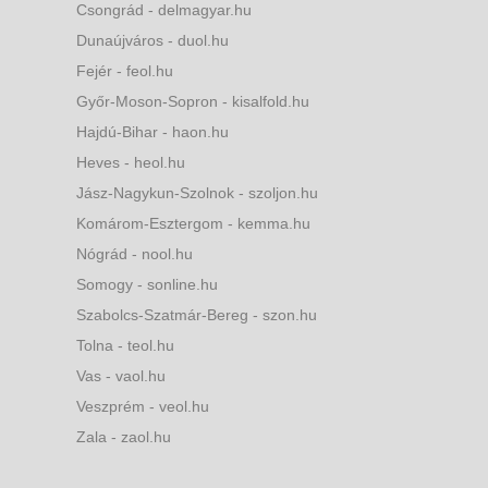
Csongrád - delmagyar.hu
Dunaújváros - duol.hu
Fejér - feol.hu
Győr-Moson-Sopron - kisalfold.hu
Hajdú-Bihar - haon.hu
Heves - heol.hu
Jász-Nagykun-Szolnok - szoljon.hu
Komárom-Esztergom - kemma.hu
Nógrád - nool.hu
Somogy - sonline.hu
Szabolcs-Szatmár-Bereg - szon.hu
Tolna - teol.hu
Vas - vaol.hu
Veszprém - veol.hu
Zala - zaol.hu