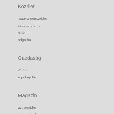
Közélet
magyarnemzet.hu
szabadfold.hu
hirtv.hu
origo.hu
Gazdaság
vg.hu
agrokep.hu
Magazin
astronet.hu