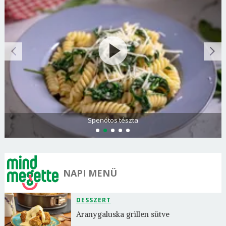
Olasz és görög paradicsomsaláta
NAPI MENÜ
DESSZERT
Aranygaluska grillen sütve