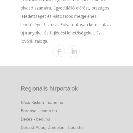
olvasó számára. Egyedülálló elérést, országos
lefedettséget és változatos megjelenési
lehetőséget biztosít. Folyamatosan keressük az
új irányokat és fejlődési lehetőségeket. Ez
jövőnk záloga.
Regionális hírportálok
Bács-Kiskun - baon.hu
Baranya - bama.hu
Békés - beol.hu
Borsod-Abaúj-Zemplén - boon.hu