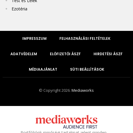
Test és Lélek
Ezotéria
IMPRESSZUM
FELHASZNÁLÁSI FELTÉTELEK
ADATVÉDELEM
ELŐFIZETŐI ÁSZF
HIRDETÉSI ÁSZF
MÉDIAAJÁNLAT
SÜTI BEÁLLÍTÁSOK
© Copyright 2026.
Mediaworks
Portfóliónk minőségi tartalmat jelent minden