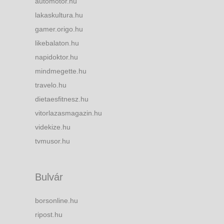
automotor.hu
lakaskultura.hu
gamer.origo.hu
likebalaton.hu
napidoktor.hu
mindmegette.hu
travelo.hu
dietaesfitnesz.hu
vitorlazasmagazin.hu
videkize.hu
tvmusor.hu
Bulvár
borsonline.hu
ripost.hu