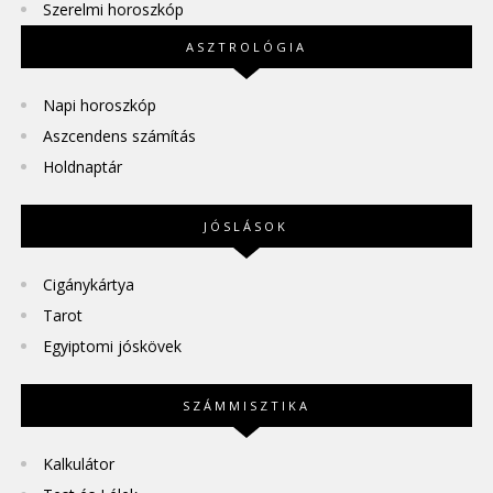
Szerelmi horoszkóp
ASZTROLÓGIA
Napi horoszkóp
Aszcendens számítás
Holdnaptár
JÓSLÁSOK
Cigánykártya
Tarot
Egyiptomi jóskövek
SZÁMMISZTIKA
Kalkulátor