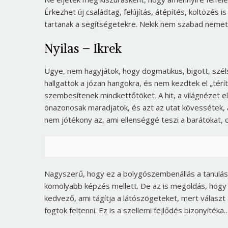
Érkezhet új családtag, felújítás, átépítés, költözés is
tartanak a segítségetekre. Nekik nem szabad neme
Nyilas – Ikrek
Ugye, nem hagyjátok, hogy dogmatikus, bigott, szé
hallgattok a józan hangokra, és nem kezdtek el „té
szembesítenek mindkettőtöket. A hit, a világnézet el
önazonosak maradjatok, és azt az utat kövessétek, 
nem jótékony az, ami ellenséggé teszi a barátokat,
Nagyszerű, hogy ez a bolygószembenállás a tanulás 
komolyabb képzés mellett. De az is megoldás, hogy
kedvező, ami tágítja a látószögeteket, mert választ
fogtok feltenni. Ez is a szellemi fejlődés bizonyítéka