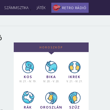
SZÁMMISZTIKA
JÁTÉK
RETRO RÁDIÓ
ó
HOROSZKÓP
KOS
BIKA
IKREK
III. 21. - IV. 19.
IV. 20. - V. 20.
V. 21. - VI. 21.
RÁK
OROSZLÁN
SZŰZ