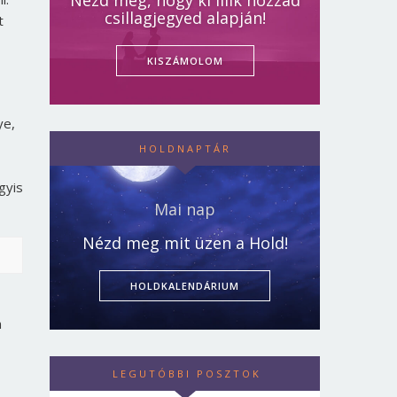
Nézd meg, hogy ki illik hozzád
csillagjegyed alapján!
t
KISZÁMOLOM
ye,
HOLDNAPTÁR
gyis
Mai nap
Nézd meg mit üzen a Hold!
HOLDKALENDÁRIUM
n
LEGUTÓBBI POSZTOK