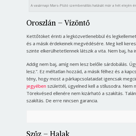
A vasárnapi Mars–Plútó szembenállás hatását már a hét elején ér
Oroszlán – Vízöntő
Kettőtöket érinti a legközvetlenebbül és legkelleme
és a másik érdekeinek megvédésére. Meg kell keres
szinte elkerülhetetlennek látszik a vita. Nem baj, ha 
Addig nem baj, amíg nem lesz belőle sárdobálás. Úg
lesz.”. Ez méltatlan hozzád, a másik félhez és a ka
tény, hogy most a párkapcsolataidat igencsak megcin
jegyében
születtél, ügyelned kell a stílusodra. Nem 
Törekvésed ellenére nem kizárható a szakítás. Talán
szakítás. De erre nincsen garancia.
Szűz – Halak