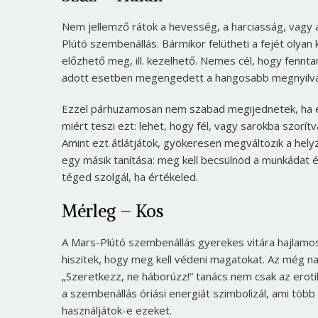
Nem jellemző rátok a hevesség, a harciasság, vagy a
Plútó szembenállás. Bármikor felütheti a fejét olyan 
előzhető meg, ill. kezelhető. Nemes cél, hogy fennt
adott esetben megengedett a hangosabb megnyilvánu
Ezzel párhuzamosan nem szabad megijednetek, ha egy
miért teszi ezt: lehet, hogy fél, vagy sarokba szorí
Amint ezt átlátjátok, gyökeresen megváltozik a hely
egy másik tanítása: meg kell becsülnöd a munkádat
téged szolgál, ha értékeled.
Mérleg – Kos
A Mars-Plútó szembenállás gyerekes vitára hajlamos
hiszitek, hogy meg kell védeni magatokat. Az még na
„Szeretkezz, ne háborúzz!” tanács nem csak az erot
a szembenállás óriási energiát szimbolizál, ami több 
használjátok-e ezeket.