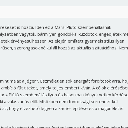
eresését is hozza. Idén ez a Mars-Plútó szembenállásnak
elyzetben vagytok, bármilyen gondokkal küzdötök, engedjétek m
etek érvényesülhessen! Az elején említett gyermeki stílus ilyen
űsen, szorongások nélkül áll hozzá az aktuális szituációhoz. Nem
int malac a jégen”. Eszméletlen sok energiát fordítotok arra, ho
n ambíció fűt titeket, amely teljes embert kíván. A célok elérésébe
 Mars-Plútó szembenállás ilyen és hasonlóan kényelmetlen kérdés
ki a válaszadás elől. Miközben nem fontossági sorrendet kell
tő az, hogy élvezhető legyen a karrier építése és a magánélet is.
el a karrieretek, annyira fontos lenne otthon is aktívan jelen lenn