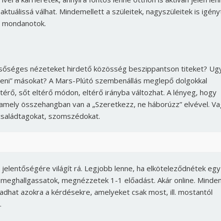
 aktuálissá válhat. Mindemellett a szüleitek, nagyszüleitek is igény
t mondanotok.
lsőséges nézeteket hirdető közösség beszippantson titeket? Ug
ríteni” másokat? A Mars-Plútó szembenállás meglepő dolgokkal
térő, sőt eltérő módon, eltérő irányba változhat. A lényeg, hogy
amely összehangban van a „Szeretkezz, ne háborúzz” elvével. Va
 családtagokat, szomszédokat.
jelentőségére világít rá. Legjobb lenne, ha elköteleződnétek egy
 meghallgassatok, megnézzetek 1-1 előadást. Akár online. Minde
 adhat azokra a kérdésekre, amelyeket csak most, ill. mostantól
…