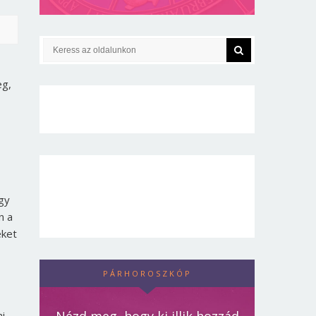
eg,
gy
n a
eket
PÁRHOROSZKÓP
i.