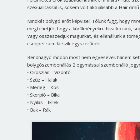
szexualitással is, sosem volt aktuálisabb a Hair című
Mindkét bolygó erőt képvisel. Tőlünk függ, hogy mir
megtehetjük, hogy a körülményekre hivatkozunk, sop
Vagy összeszedjük magunkat, és ellenállunk a tömeg
cseppet sem látszik egyszerűnek.
Rendhagyó módon most nem egyesével, hanem kettesév
bolygószembenállás 2 egymással szembenálló jegyet 
• Oroszlán – Vízöntő
• Szűz – Halak
• Mérleg – Kos
• Skorpió – Bika
• Nyilas – Ikrek
• Bak – Rák