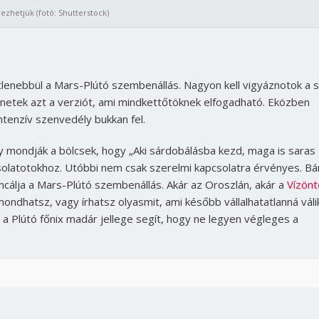
ezhetjük (fotó: Shutterstock)
tlenebbül a Mars-Plútó szembenállás. Nagyon kell vigyáznotok a s
netek azt a verziót, ami mindkettőtöknek elfogadható. Eközben
intenzív szenvedély bukkan fel.
y mondják a bölcsek, hogy „Aki sárdobálásba kezd, maga is saras
pcsolatotokhoz. Utóbbi nem csak szerelmi kapcsolatra érvényes. Bá
cálja a Mars-Plútó szembenállás. Akár az Oroszlán, akár a
Vízönt
mondhatsz, vagy írhatsz olyasmit, ami később vállalhatatlanná váli
 a Plútó főnix madár jellege segít, hogy ne legyen végleges a
Borsonline bejelentkezés
E-mail cím vagy felhasználónév