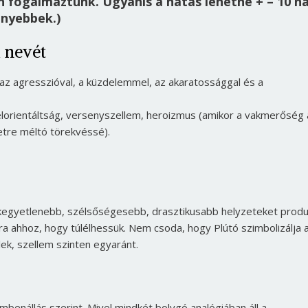
n fogalmaztunk. Ugyanis a hatás lehetne + – 10 n
enyebbek.)
 nevét
 az agresszióval, a küzdelemmel, az akaratossággal és a
célorientáltság, versenyszellem, heroizmus (amikor a vakmerőség 
etre méltó törekvéssé).
kegyetlenebb, szélsőségesebb, drasztikusabb helyzeteket produ
 ahhoz, hogy túlélhessük. Nem csoda, hogy Plútó szimbolizálja 
élek, szellem szinten egyaránt.
benállás szerint. Mivel mindkét bolygó analógiában áll a