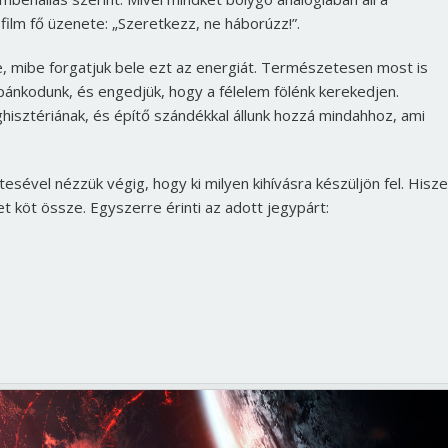
 film fő üzenete: „Szeretkezz, ne háborúzz!”.
e, mibe forgatjuk bele ezt az energiát. Természetesen most is
ánkodunk, és engedjük, hogy a félelem fölénk kerekedjen.
hisztériának, és építő szándékkal állunk hozzá mindahhoz, ami
el nézzük végig, hogy ki milyen kihívásra készüljön fel. Hisze
köt össze. Egyszerre érinti az adott jegypárt: