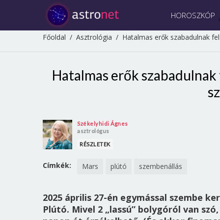
HOROSZKÓP
Főoldal
/
Asztrológia
/
Hatalmas erők szabadulnak fel
Hatalmas erők szabadulnak f
s
Székelyhidi Ágnes
asztrológus
RÉSZLETEK
Címkék:
Mars
plútó
szembenállás
2025 április 27-én egymással szembe ker
Plútó. Mivel 2 „lassú” bolygóról van szó