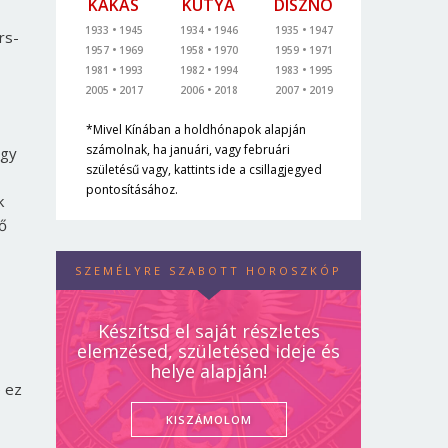
KAKAS
KUTYA
DISZNÓ
1933
1945
1934
1946
1935
1947
rs-
1957
1969
1958
1970
1959
1971
1981
1993
1982
1994
1983
1995
2005
2017
2006
2018
2007
2019
*Mivel Kínában a holdhónapok alapján
számolnak, ha januári, vagy februári
ogy
születésű vagy, kattints ide a csillagjegyed
pontosításához.
k
ő
SZEMÉLYRE SZABOTT HOROSZKÓP
Készítsd el saját részletes
elemzésed, születésed ideje és
helye alapján!
e ez
KISZÁMOLOM