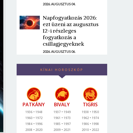
2026. AUGUSZTUS 04.
Napfogyatkozás 2026:
ezt üzeni az augusztus
12-i részleges
fogyatkozás a
csillagjegyeknek
2026. AUGUSZTUS 06.
KÍNAI HOROSZKÓP
PATKÁNY
BIVALY
TIGRIS
1936
1948
1937
1949
1938
1950
1960
1972
1961
1973
1962
1974
1984
1996
1985
1997
1986
1998
2008
2020
2009
2021
2010
2022