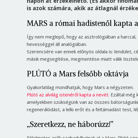
napon át érzékelhető. (És akkor finoma
is azok számára, akik az átlagnál érzék
MARS a római hadistenől kapta a
Így nem meglepő, hogy az asztrológiában a harccal,
hevességgel áll analógiában.
Szerencsére van ennek előnyös oldala is: lendület, 
másik megsegítése, megmentése miatt válik tisztel
PLÚTÓ a Mars felsőbb oktávja
Gyakorlatilag mondhatjuk, hogy Mars a négyzeten.
Plútó az alvilág istenéről kapta a nevét.
Ezáltal még 
amelyekben szükségünk van az összes bátorságunkra
regenerálódást, a lelki erőt és a feltámadást test, l
„Szeretkezz, ne háborúzz!”
Félelmetes erők szabadulhatnak el a Mars-Plútó szem