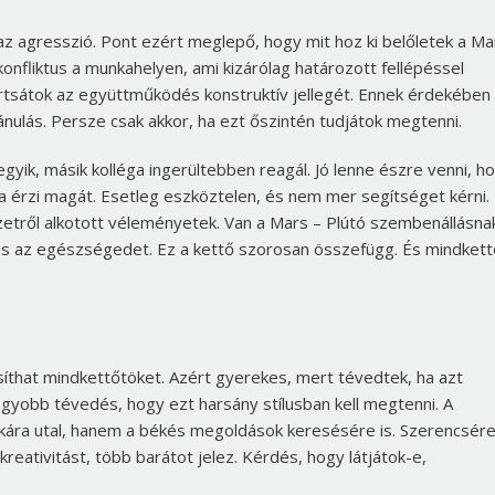
Jelszó
z agresszió. Pont ezért meglepő, hogy mit hoz ki belőletek a Ma
konfliktus a munkahelyen, ami kizárólag határozott fellépéssel
artsátok az együttműködés konstruktív jellegét. Ennek érdekében
Mégse
Bejelentkezés
lás. Persze csak akkor, ha ezt őszintén tudjátok megtenni.
ik, másik kolléga ingerültebben reagál. Jó lenne észre venni, h
tva érzi magát. Esetleg eszköztelen, és nem mer segítséget kérni.
zetről alkotott véleményetek. Van a Mars – Plútó szembenállásna
 és az egészségedet. Ez a kettő szorosan összefügg. És mindkett
íthat mindkettőtöket. Azért gyerekes, mert tévedtek, ha azt
gyobb tévedés, hogy ezt harsány stílusban kell megtenni. A
ikára utal, hanem a békés megoldások keresésére is. Szerencsér
kreativitást, több barátot jelez. Kérdés, hogy látjátok-e,