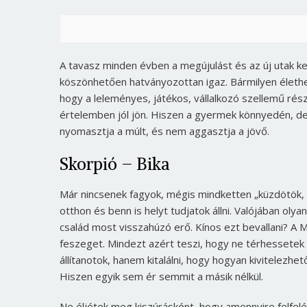
A tavasz minden évben a megújulást és az új utak k
köszönhetően hatványozottan igaz. Bármilyen életh
hogy a leleményes, játékos, vállalkozó szellemű rész
értelemben jól jön. Hiszen a gyermek könnyedén, der
nyomasztja a múlt, és nem aggasztja a jövő.
Skorpió – Bika
Már nincsenek fagyok, mégis mindketten „küzdötök, m
otthon és benn is helyt tudjatok állni. Valójában olya
család most visszahúzó erő. Kínos ezt bevallani? A
feszeget. Mindezt azért teszi, hogy ne térhessetek 
állítanotok, hanem kitalálni, hogy hogyan kivitelezhe
Hiszen egyik sem ér semmit a másik nélkül.
Ne éljétek meg kiszúrásként, hogy amennyire felfelé ív