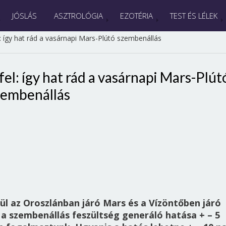
JÓSLÁS
ASZTROLÓGIA
EZOTÉRIA
TEST ÉS LÉLEK
: így hat rád a vasárnapi Mars-Plútó szembenállás
el: így hat rád a vasárnapi Mars-Plút
zembenállás
ül az Oroszlánban járó Mars és a Vízöntőben járó
, a szembenállás feszültség generáló hatása + – 5