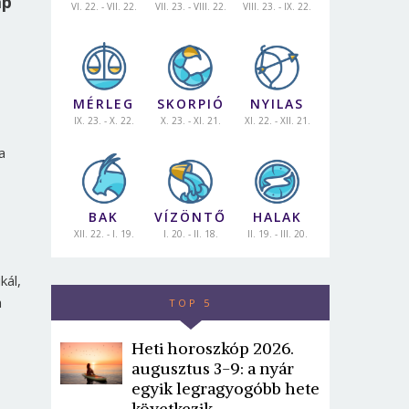
ap
VI. 22. - VII. 22.
VII. 23. - VIII. 22.
VIII. 23. - IX. 22.
MÉRLEG
SKORPIÓ
NYILAS
IX. 23. - X. 22.
X. 23. - XI. 21.
XI. 22. - XII. 21.
a
BAK
VÍZÖNTŐ
HALAK
XII. 22. - I. 19.
I. 20. - II. 18.
II. 19. - III. 20.
kál,
a
TOP 5
Heti horoszkóp 2026.
augusztus 3-9: a nyár
egyik legragyogóbb hete
következik