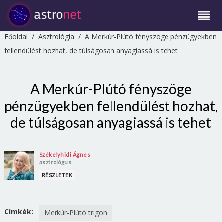
Főoldal
/
Asztrológia
/
A Merkúr-Plútó fényszöge pénzügyekben
fellendülést hozhat, de túlságosan anyagiassá is tehet
A Merkúr-Plútó fényszöge
pénzügyekben fellendülést hozhat,
de túlságosan anyagiassá is tehet
Székelyhidi Ágnes
asztrológus
RÉSZLETEK
Címkék:
Merkúr-Plútó trigon