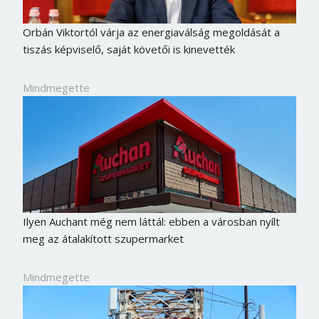
Orbán Viktortól várja az energiaválság megoldását a
tiszás képviselő, saját követői is kinevették
Mindmegette
Ilyen Auchant még nem láttál: ebben a városban nyílt
meg az átalakított szupermarket
Borsonline bejelentkezés
E-mail cím vagy felhasználónév
Mindmegette