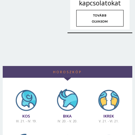
kapcsolatokat
TOVÁBB
OLVASOM
HOROSZKÓP
KOS
BIKA
IKREK
III. 21. - IV. 19.
IV. 20. - V. 20.
V. 21. - VI. 21.