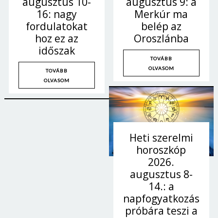
augusztus 9: a
augusztus 10-
Merkúr ma
16: nagy
belép az
fordulatokat
Oroszlánba
hoz ez az
időszak
TOVÁBB
OLVASOM
TOVÁBB
OLVASOM
Heti szerelmi
horoszkóp
2026.
augusztus 8-
14.: a
napfogyatkozás
próbára teszi a