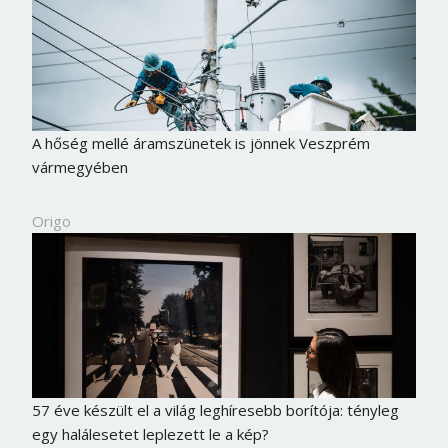
A hőség mellé áramszünetek is jönnek Veszprém
vármegyében
Origo
57 éve készült el a világ leghíresebb borítója: tényleg
egy halálesetet leplezett le a kép?