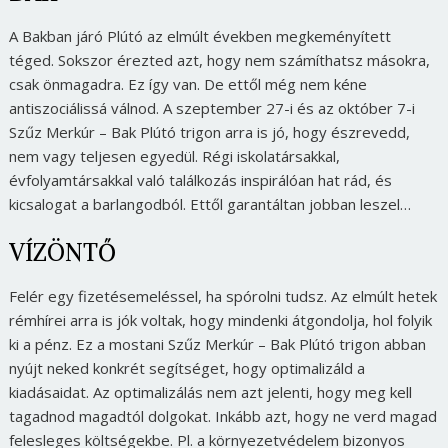
A Bakban járó Plútó az elmúlt években megkeményített
téged. Sokszor érezted azt, hogy nem számíthatsz másokra,
csak önmagadra. Ez így van. De ettől még nem kéne
antiszociálissá válnod. A szeptember 27-i és az október 7-i
Szűz Merkúr – Bak Plútó trigon arra is jó, hogy észrevedd,
nem vagy teljesen egyedül. Régi iskolatársakkal,
évfolyamtársakkal való találkozás inspirálóan hat rád, és
kicsalogat a barlangodból. Ettől garantáltan jobban leszel…
VÍZÖNTŐ
Felér egy fizetésemeléssel, ha spórolni tudsz. Az elmúlt hetek
rémhírei arra is jók voltak, hogy mindenki átgondolja, hol folyik
ki a pénz. Ez a mostani Szűz Merkúr – Bak Plútó trigon abban
nyújt neked konkrét segítséget, hogy optimalizáld a
kiadásaidat. Az optimalizálás nem azt jelenti, hogy meg kell
tagadnod magadtól dolgokat. Inkább azt, hogy ne verd magad
felesleges költségekbe. Pl. a környezetvédelem bizonyos