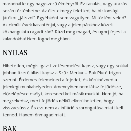
maradnál le egy nagyszerű élményről. Ez tanulás, vagy utazás
során történhetne. Az élet elmegy feletted, ha biztonsági
játékot „játszol”. Egyébként sem vagy ilyen. Mi történt veled?
Az elmúlt évek karanténjai, vagy a jelen pánikhoz közeli
közhangulata ragadt rád? Rázd meg magad, és ugorj fejest a
kalandokba! Nem fogod megbánni.
NYILAS
Hihetetlen, mégis igaz: fizetésemelést kapsz, vagy egy sokkal
jobban fizető állást kapsz a Szűz Merkúr – Bak Plútó trigon
szerint. Érdemes felemelned a fejedet, és körülnézned a
jelenlegi munkahelyeden. Amennyiben nem látsz fejlődésre,
előrelépésre esélyt, keresned kell másik munkát. Nem jó, ha
megrekedsz, mert fejlődés nélkül elkerülhetetlen, hogy
visszacsússz. És ezt nem az infláció szorongatása miatt kell
tenned. Hanem önmagad miatt.
BAK