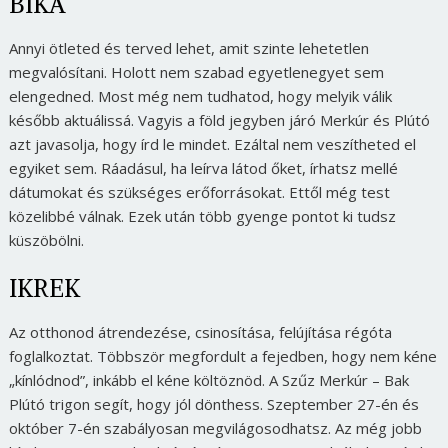
BIKA
Annyi ötleted és terved lehet, amit szinte lehetetlen
megvalósítani. Holott nem szabad egyetlenegyet sem
elengedned. Most még nem tudhatod, hogy melyik válik
később aktuálissá. Vagyis a föld jegyben járó Merkúr és Plútó
azt javasolja, hogy írd le mindet. Ezáltal nem veszítheted el
egyiket sem. Ráadásul, ha leírva látod őket, írhatsz mellé
dátumokat és szükséges erőforrásokat. Ettől még test
közelibbé válnak. Ezek után több gyenge pontot ki tudsz
küszöbölni.
IKREK
Az otthonod átrendezése, csinosítása, felújítása régóta
foglalkoztat. Többször megfordult a fejedben, hogy nem kéne
„kínlódnod”, inkább el kéne költöznöd. A Szűz Merkúr – Bak
Plútó trigon segít, hogy jól dönthess. Szeptember 27-én és
október 7-én szabályosan megvilágosodhatsz. Az még jobb