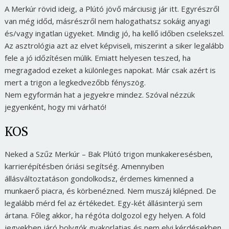
A Merkúr rövid ideig, a Plútó jövő márciusig jár itt. Egyrészről
van még időd, másrészről nem halogathatsz sokáig anyagi
és/vagy ingatlan ügyeket. Mindig jó, ha kellő időben cselekszel.
Az asztrológia azt az elvet képviseli, miszerint a siker legalább
fele a jó időzítésen múlik. Emiatt helyesen teszed, ha
megragadod ezeket a különleges napokat. Már csak azért is
mert a trigon a legkedvezőbb fényszög.
Nem egyformán hat a jegyekre mindez. Szóval nézzük
jegyenként, hogy mi várható!
KOS
Neked a Szűz Merkúr – Bak Plútó trigon munkakeresésben,
karrierépítésben óriási segítség. Amennyiben
állásváltoztatáson gondolkodsz, érdemes kimenned a
munkaerő piacra, és körbenézned. Nem muszáj kilépned. De
legalább mérd fel az értékedet. Egy-két állásinterjú sem
ártana. Főleg akkor, ha régóta dolgozol egy helyen. A föld
jegyekben járó bolygók gyakorlatias és nem elvi kérdésekben