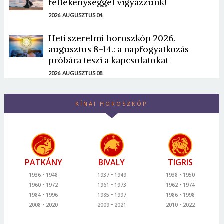
féltékenységgel vigyázzunk!
2026. AUGUSZTUS 04.
Heti szerelmi horoszkóp 2026.
augusztus 8-14.: a napfogyatkozás
próbára teszi a kapcsolatokat
2026. AUGUSZTUS 08.
KÍNAI HOROSZKÓP
PATKÁNY
BIVALY
TIGRIS
1936
1948
1937
1949
1938
1950
1960
1972
1961
1973
1962
1974
1984
1996
1985
1997
1986
1998
2008
2020
2009
2021
2010
2022