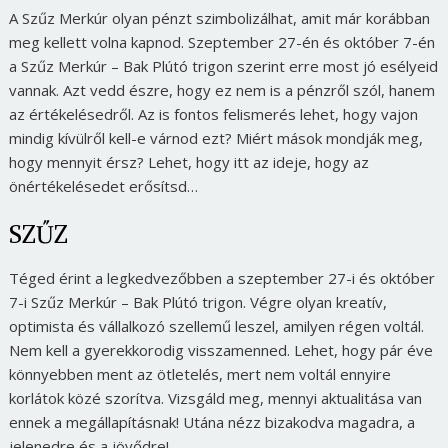
A Szűz Merkúr olyan pénzt szimbolizálhat, amit már korábban
meg kellett volna kapnod. Szeptember 27-én és október 7-én
a Szűz Merkúr – Bak Plútó trigon szerint erre most jó esélyeid
vannak. Azt vedd észre, hogy ez nem is a pénzről szól, hanem
az értékelésedről. Az is fontos felismerés lehet, hogy vajon
mindig kívülről kell-e várnod ezt? Miért mások mondják meg,
hogy mennyit érsz? Lehet, hogy itt az ideje, hogy az
önértékelésedet erősítsd…
SZŰZ
Téged érint a legkedvezőbben a szeptember 27-i és október
7-i Szűz Merkúr – Bak Plútó trigon. Végre olyan kreatív,
optimista és vállalkozó szellemű leszel, amilyen régen voltál.
Nem kell a gyerekkorodig visszamenned. Lehet, hogy pár éve
könnyebben ment az ötletelés, mert nem voltál ennyire
korlátok közé szorítva. Vizsgáld meg, mennyi aktualitása van
ennek a megállapításnak! Utána nézz bizakodva magadra, a
jelenedre és a jövődre!