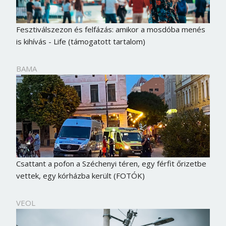
Fesztiválszezon és felfázás: amikor a mosdóba menés
is kihívás - Life (támogatott tartalom)
BAMA
Csattant a pofon a Széchenyi téren, egy férfit őrizetbe
vettek, egy kórházba került (FOTÓK)
VEOL