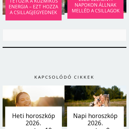
TETŐZIK A KOZMIKUS
NAPOKON ÁLLNAK
ENERGIA – EZT HOZZA
MELLÉD A CSILLAGOK
A CSILLAGJEGYEDNEK
KAPCSOLÓDÓ CIKKEK
Napi horoszkóp
Heti horoszkóp
2026.
2026.