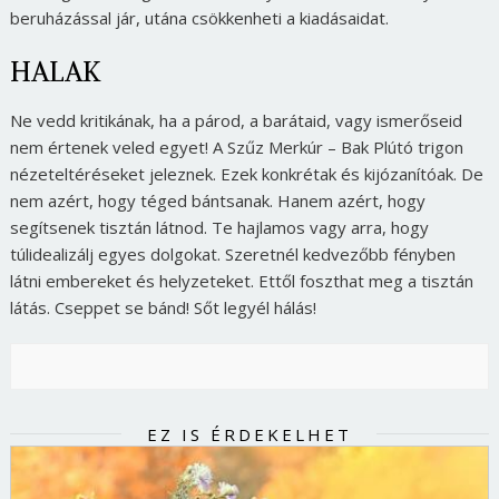
beruházással jár, utána csökkenheti a kiadásaidat.
HALAK
Ne vedd kritikának, ha a párod, a barátaid, vagy ismerőseid
nem értenek veled egyet! A Szűz Merkúr – Bak Plútó trigon
nézeteltéréseket jeleznek. Ezek konkrétak és kijózanítóak. De
nem azért, hogy téged bántsanak. Hanem azért, hogy
segítsenek tisztán látnod. Te hajlamos vagy arra, hogy
túlidealizálj egyes dolgokat. Szeretnél kedvezőbb fényben
látni embereket és helyzeteket. Ettől foszthat meg a tisztán
látás. Cseppet se bánd! Sőt legyél hálás!
EZ IS ÉRDEKELHET