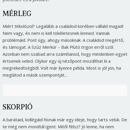
MÉRLEG
Miért titkolózol? Legalább a családod körében vállald magad!
Nem vagy, és nem is kell tökéletesnek lenned. Vannak
problémáid. Pont úgy, ahogy másoknak. A családod megértő,
és támogat. A Szűz Merkúr – Bak Plútó trigon erről szól.
Azonban nem szabad arra számítanod, hogy mindenben egyet
értsenek veled. Olykor egy új nézőpont mozdíthat ki a
megrekedtségből. Volt már ilyenre példa. Most is jól jön, ha
meglátod a másik szempontját…
SKORPIÓ
A barátaid, kollégáid hívnak már egy ideje, hogy tarts velük. De
te még nem mondtál igent. Mitől félsz? Jó lenne, ha nem