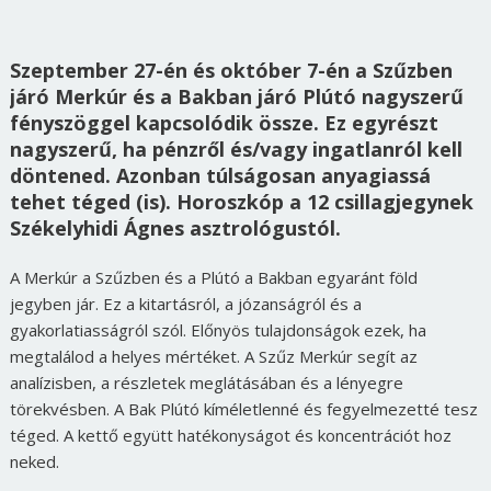
Szeptember 27-én és október 7-én a Szűzben
járó Merkúr és a Bakban járó Plútó nagyszerű
fényszöggel kapcsolódik össze. Ez egyrészt
nagyszerű, ha pénzről és/vagy ingatlanról kell
döntened. Azonban túlságosan anyagiassá
tehet téged (is). Horoszkóp a 12 csillagjegynek
Székelyhidi Ágnes asztrológustól.
A Merkúr a Szűzben és a Plútó a Bakban egyaránt föld
jegyben jár. Ez a kitartásról, a józanságról és a
gyakorlatiasságról szól. Előnyös tulajdonságok ezek, ha
megtalálod a helyes mértéket. A Szűz Merkúr segít az
analízisben, a részletek meglátásában és a lényegre
törekvésben. A Bak Plútó kíméletlenné és fegyelmezetté tesz
téged. A kettő együtt hatékonyságot és koncentrációt hoz
neked.