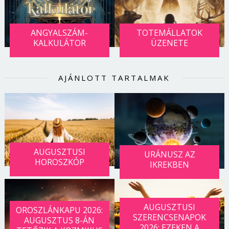
ANGYALSZÁM-
TOTEMÁLLATOK
KALKULÁTOR
ÜZENETE
AJÁNLOTT TARTALMAK
AUGUSZTUSI
URÁNUSZ AZ
HOROSZKÓP
IKREKBEN
AUGUSZTUSI
OROSZLÁNKAPU 2026:
SZERENCSENAPOK
AUGUSZTUS 8-ÁN
2026: EZEKEN A