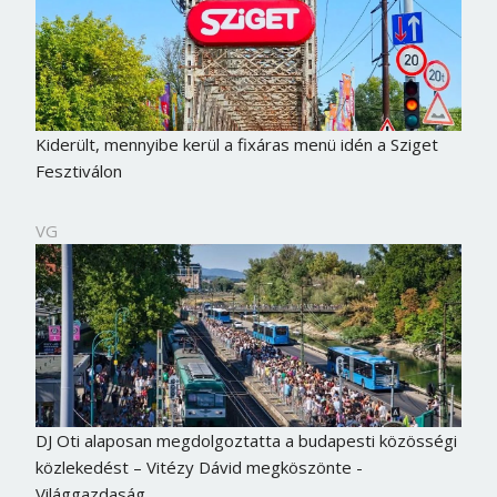
Jelszó
Mégse
Bejelentkezés
Kiderült, mennyibe kerül a fixáras menü idén a Sziget
Fesztiválon
VG
DJ Oti alaposan megdolgoztatta a budapesti közösségi
közlekedést – Vitézy Dávid megköszönte -
Világgazdaság