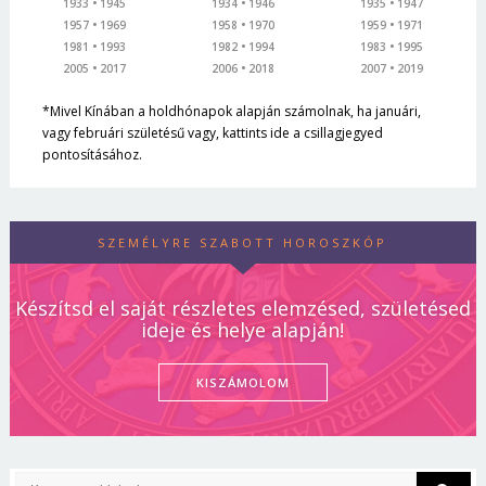
1933
1945
1934
1946
1935
1947
1957
1969
1958
1970
1959
1971
1981
1993
1982
1994
1983
1995
2005
2017
2006
2018
2007
2019
*Mivel Kínában a holdhónapok alapján számolnak, ha januári,
vagy februári születésű vagy, kattints ide a csillagjegyed
pontosításához.
SZEMÉLYRE SZABOTT HOROSZKÓP
Készítsd el saját részletes elemzésed, születésed
ideje és helye alapján!
KISZÁMOLOM