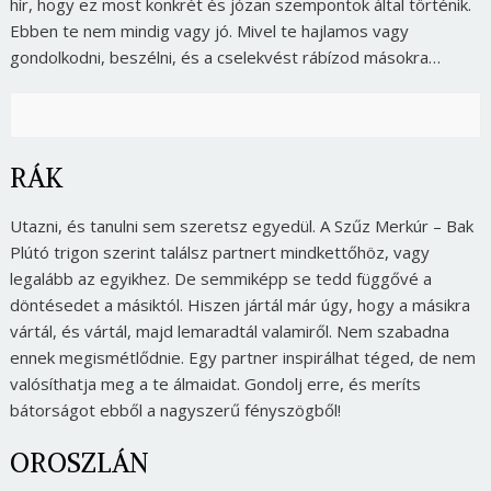
hír, hogy ez most konkrét és józan szempontok által történik.
Ebben te nem mindig vagy jó. Mivel te hajlamos vagy
gondolkodni, beszélni, és a cselekvést rábízod másokra…
RÁK
Utazni, és tanulni sem szeretsz egyedül. A Szűz Merkúr – Bak
Plútó trigon szerint találsz partnert mindkettőhöz, vagy
legalább az egyikhez. De semmiképp se tedd függővé a
döntésedet a másiktól. Hiszen jártál már úgy, hogy a másikra
vártál, és vártál, majd lemaradtál valamiről. Nem szabadna
ennek megismétlődnie. Egy partner inspirálhat téged, de nem
valósíthatja meg a te álmaidat. Gondolj erre, és meríts
bátorságot ebből a nagyszerű fényszögből!
OROSZLÁN