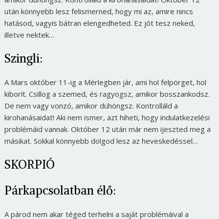
után könnyebb lesz felismerned, hogy mi az, amire nincs
hatásod, vagyis bátran elengedheted. Ez jót tesz neked,
illetve nektek…
Szingli:
A Mars október 11-ig a Mérlegben jár, ami hol felpörget, hol
kiborít. Csillog a szemed, és ragyogsz, amikor bosszankodsz.
De nem vagy vonzó, amikor dühöngsz. Kontrolláld a
kirohanásaidat! Aki nem ismer, azt hiheti, hogy indulatkezelési
problémáid vannak. Október 12 után már nem ijeszted meg a
másikat. Sokkal könnyebb dolgod lesz az heveskedéssel…
SKORPIÓ
Párkapcsolatban élő:
A párod nem akar téged terhelni a saját problémáival a