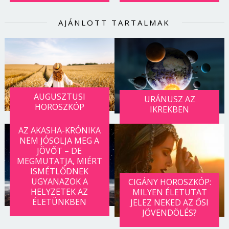
AJÁNLOTT TARTALMAK
AUGUSZTUSI
URÁNUSZ AZ
HOROSZKÓP
IKREKBEN
AZ AKASHA-KRÓNIKA
NEM JÓSOLJA MEG A
JÖVŐT – DE
MEGMUTATJA, MIÉRT
ISMÉTLŐDNEK
UGYANAZOK A
CIGÁNY HOROSZKÓP:
HELYZETEK AZ
MILYEN ÉLETUTAT
ÉLETÜNKBEN
JELEZ NEKED AZ ŐSI
JÖVENDÖLÉS?