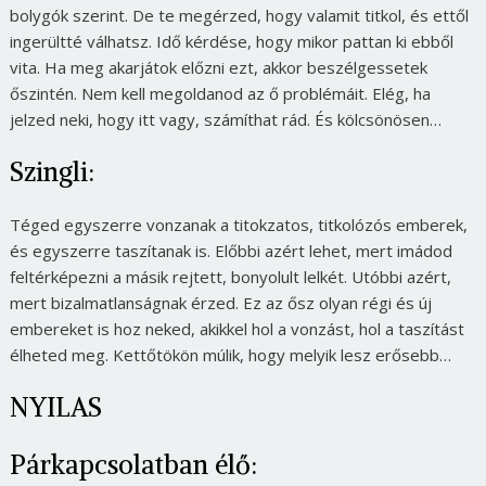
bolygók szerint. De te megérzed, hogy valamit titkol, és ettől
ingerültté válhatsz. Idő kérdése, hogy mikor pattan ki ebből
vita. Ha meg akarjátok előzni ezt, akkor beszélgessetek
őszintén. Nem kell megoldanod az ő problémáit. Elég, ha
jelzed neki, hogy itt vagy, számíthat rád. És kölcsönösen…
Szingli:
Téged egyszerre vonzanak a titokzatos, titkolózós emberek,
és egyszerre taszítanak is. Előbbi azért lehet, mert imádod
feltérképezni a másik rejtett, bonyolult lelkét. Utóbbi azért,
mert bizalmatlanságnak érzed. Ez az ősz olyan régi és új
embereket is hoz neked, akikkel hol a vonzást, hol a taszítást
élheted meg. Kettőtökön múlik, hogy melyik lesz erősebb…
NYILAS
Párkapcsolatban élő: