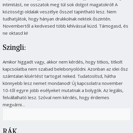
intimitást, ne osszatok meg túl sok dolgot magatokról! A
közösségi oldalak veszélye ősszel tapintható lesz. Nem
tudhatjátok, hogy hányan drukkolnak nektek őszintén.
Novembertől a kedvesed több kihívással küzd. Támogasd, és
ne oktasd ki!
Szingli:
Amikor higgadt vagy, akkor nem kérdés, hogy titkos, titkolt
kapcsolatba nem szabad belebonyolódni. Azonban az idei ősz
számtalan kísértést tartogat neked. Tudatosítsd, hátha
könnyebb lesz nemet mondanod! Új kapcsolatra november
10-től egyre jobb esélyeket mutatnak a bolygók. Az legális,
felvállalható lesz. Szóval nem kérdés, hogy érdemes
megvárni…
RÁK