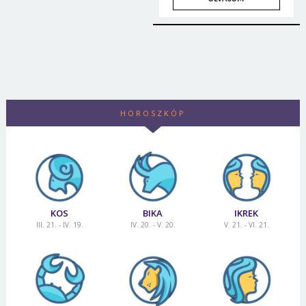
HOROSZKÓP
KOS
BIKA
IKREK
III. 21. - IV. 19.
IV. 20. - V. 20.
V. 21. - VI. 21.