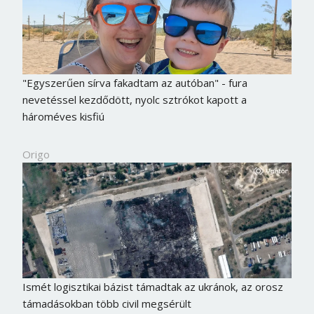
"Egyszerűen sírva fakadtam az autóban" - fura
nevetéssel kezdődött, nyolc sztrókot kapott a
hároméves kisfiú
Origo
Ismét logisztikai bázist támadtak az ukránok, az orosz
támadásokban több civil megsérült