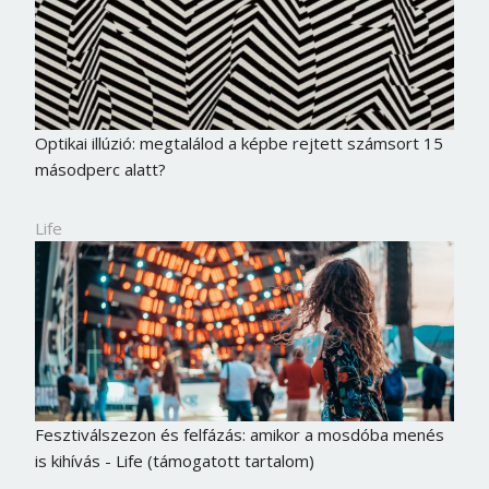
Optikai illúzió: megtalálod a képbe rejtett számsort 15
másodperc alatt?
Life
Fesztiválszezon és felfázás: amikor a mosdóba menés
is kihívás - Life (támogatott tartalom)