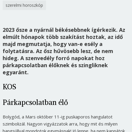
szerelmi horoszkóp
2023 ősze a nyárnál békésebbnek ígérkezik. Az
elmúlt hónapok több szakítást hoztak, az idő
majd megmutatja, hogy van-e esély a
folytatásra. Az ősz hűvösebb lesz, de nem
hideg. A szenvedély forró napokat hoz
párkapcsolatban élőknek és szingliknek
egyaránt.
KOS
Párkapcsolatban élő
Bolygód, a Mars október 11-ig puskaporos hangulatot
szimbolizál. Nagyon vigyázzatok arra, hogy mit és milyen
hangsúllyal mondotok egymásnak! Jó lenne, ha nem kapnátok