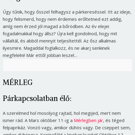
Úgy tűnik, hogy ősszel felhagysz a párkereséssel. Itt az ideje,
hogy felismerd, hogy nem érdemes erőltetned ezt addig,
amíg nem érzed jól magad a bőrödben. Az év elejei
fogadalmakkal hogy állsz? Újra kell gondolnod, hogy mit
vállaltál, és abból mennyit teljesítettél. Az ősz alkalmas
ilyesmire. Magaddal foglalkozz, és ne akarj senkinek
megfelelni! Már ettől jobban leszel…
MÉRLEG
Párkapcsolatban élő:
A szerelmed hol mosolyog rajtad, hol megijed, mert nem
ismer rád. A Mars október 11-ig a
Mérlegben jár
, és téged
felpaprikáz. Vonzó vagy, amikor dühös vagy. De cseppet sem,
amikor dühöngsz. Kontrolláld a kirohanásaidat! Október 12