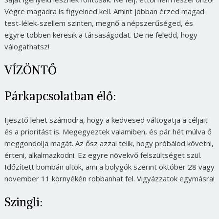
Végre magadra is figyelned kell. Amint jobban érzed magad
test-lélek-szellem szinten, megnő a népszerűséged, és
egyre többen keresik a társaságodat. De ne feledd, hogy
válogathatsz!
VÍZÖNTŐ
Párkapcsolatban élő:
Ijesztő lehet számodra, hogy a kedvesed váltogatja a céljait
és a prioritást is. Megegyeztek valamiben, és pár hét múlva ő
meggondolja magát. Az ősz azzal telik, hogy próbálod követni,
érteni, alkalmazkodni. Ez egyre növekvő felszültséget szül.
Időzített bombán ültök, ami a bolygók szerint október 28 vagy
november 11 környékén robbanhat fel. Vigyázzatok egymásra!
Szingli: