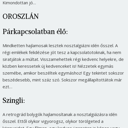
Kimondottan jó…
OROSZLÁN
Párkapcsolatban élő:
Mindketten hajlamosak lesztek nosztalgiázni idén ősszel. A
régi emlékek felidézése jót tesz a kapcsolatotoknak, ha nem
siratjátok a múltat. Visszamehettek régi kedvenc helyekre, de
közben keressetek új kedvenceket is! Nézzetek egymás
szemébe, amikor beszéltek egymáshoz! Egy tekintet sokszor
beszédesebb, mint száz szó. Sokszor megállapítottátok már
ezt…
Szingli:
A retrográd bolygók hajlamosítanak a nosztalgiázásra idén
ősszel. Ettől olykor vigyorogsz, olykor törölgeted a
könnyeidet. Egy filmen, egy kedves üzeneten is képes vagy