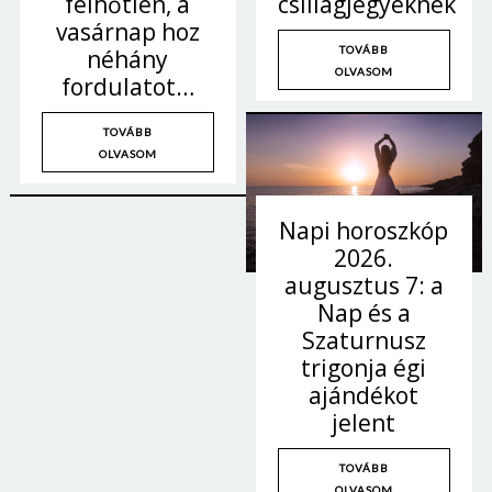
felhőtlen, a
csillagjegyeknek
vasárnap hoz
TOVÁBB
néhány
OLVASOM
fordulatot…
TOVÁBB
OLVASOM
Napi horoszkóp
2026.
augusztus 7: a
Nap és a
Szaturnusz
trigonja égi
ajándékot
jelent
TOVÁBB
OLVASOM