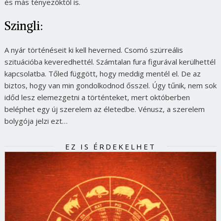
és más tényezőktől is.
Jelszó
Szingli:
A nyár történéseit ki kell heverned. Csomó szürreális
Mégse
Bejelentkezés
szituációba keveredhettél. Számtalan fura figurával kerülhettél
kapcsolatba. Tőled függött, hogy meddig mentél el. De az
biztos, hogy van min gondolkodnod ősszel. Úgy tűnik, nem sok
időd lesz elemezgetni a történteket, mert októberben
beléphet egy új szerelem az életedbe. Vénusz, a szerelem
bolygója jelzi ezt…
EZ IS ÉRDEKELHET