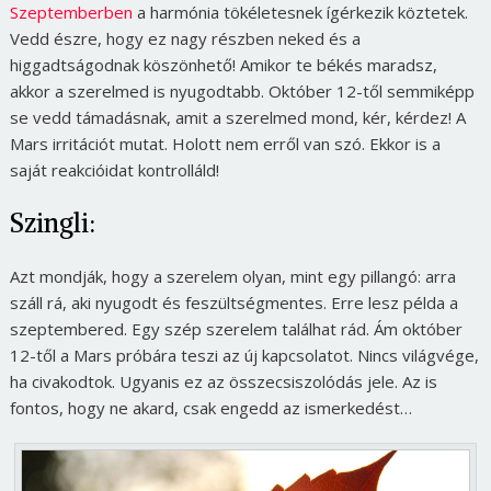
Szeptemberben
a harmónia tökéletesnek ígérkezik köztetek.
Vedd észre, hogy ez nagy részben neked és a
higgadtságodnak köszönhető! Amikor te békés maradsz,
akkor a szerelmed is nyugodtabb. Október 12-től semmiképp
se vedd támadásnak, amit a szerelmed mond, kér, kérdez! A
Mars irritációt mutat. Holott nem erről van szó. Ekkor is a
saját reakcióidat kontrolláld!
Szingli:
Azt mondják, hogy a szerelem olyan, mint egy pillangó: arra
száll rá, aki nyugodt és feszültségmentes. Erre lesz példa a
szeptembered. Egy szép szerelem találhat rád. Ám október
12-től a Mars próbára teszi az új kapcsolatot. Nincs világvége,
ha civakodtok. Ugyanis ez az összecsiszolódás jele. Az is
fontos, hogy ne akard, csak engedd az ismerkedést…