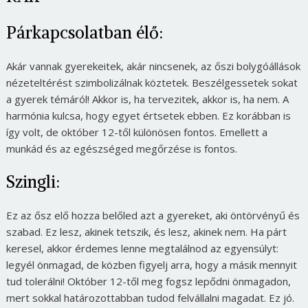
Párkapcsolatban élő:
Akár vannak gyerekeitek, akár nincsenek, az őszi bolygóállások
nézeteltérést szimbolizálnak köztetek. Beszélgessetek sokat
a gyerek témáról! Akkor is, ha tervezitek, akkor is, ha nem. A
harmónia kulcsa, hogy egyet értsetek ebben. Ez korábban is
így volt, de október 12-től különösen fontos. Emellett a
munkád és az egészséged megőrzése is fontos.
Szingli:
Ez az ősz elő hozza belőled azt a gyereket, aki öntörvényű és
szabad. Ez lesz, akinek tetszik, és lesz, akinek nem. Ha párt
keresel, akkor érdemes lenne megtalálnod az egyensúlyt:
legyél önmagad, de közben figyelj arra, hogy a másik mennyit
tud tolerálni! Október 12-től meg fogsz lepődni önmagadon,
mert sokkal határozottabban tudod felvállalni magadat. Ez jó.