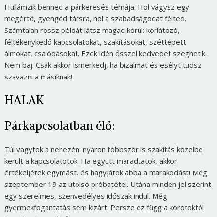
Hullámzik benned a párkeresés témája. Hol vágysz egy
megértő, gyengéd társra, hol a szabadságodat félted.
Számtalan rossz példát látsz magad körül: korlátozó,
féltékenykedő kapcsolatokat, szakításokat, széttépett
álmokat, csalódásokat. Ezek idén ősszel kedvedet szeghetik.
Nem baj. Csak akkor ismerkedj, ha bizalmat és esélyt tudsz
szavazni a másiknak!
HALAK
Párkapcsolatban élő:
Túl vagytok a nehezén: nyáron többször is szakítás közelbe
került a kapcsolatotok. Ha együtt maradtatok, akkor
Borsonline bejelentkezés
értékeljétek egymást, és hagyjátok abba a marakodást! Még
szeptember 19 az utolsó próbatétel. Utána minden jel szerint
E-mail cím vagy felhasználónév
egy szerelmes, szenvedélyes időszak indul. Még
gyermekfogantatás sem kizárt. Persze ez függ a korotoktól