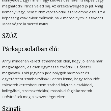
meghatódni. Nincs veled baj. Az érzékenységed jó jel. Amíg
kemény vagy, nem tudsz kapcsolódni, szerelembe esni. Ez a
képesség csak akkor működik, ha ki mered nyitni a szívedet.
Most végre ki mered nyitni…
SZŰZ
Párkapcsolatban élő:
Annyi mindenen kellett átmennetek idén, hogy jó lenne már
megnyugodni, és csak egymással törődni. Ez ősszel
megadatik. Föld jegyben járó bolygók harmóniát és
egyetértést szimbolizálnak. Fontos lenne, hogy több időt
töltsetek kettesben! Nem szabad folyton a családdal,
kollégákkal, szomszédokkal, másokkal foglalkoznotok.
Erősítsétek meg a szövetségeteket!
Szingli: