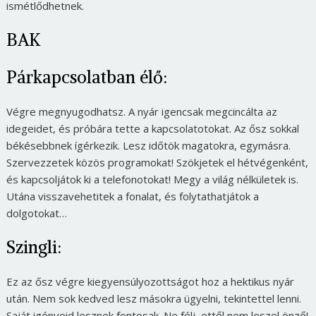
ismétlődhetnek.
BAK
Párkapcsolatban élő:
Végre megnyugodhatsz. A nyár igencsak megcincálta az
idegeidet, és próbára tette a kapcsolatotokat. Az ősz sokkal
békésebbnek ígérkezik. Lesz időtök magatokra, egymásra.
Szervezzetek közös programokat! Szökjetek el hétvégenként,
és kapcsoljátok ki a telefonotokat! Megy a világ nélkületek is.
Utána visszavehetitek a fonalat, és folytathatjátok a
dolgotokat…
Szingli:
Ez az ősz végre kiegyensúlyozottságot hoz a hektikus nyár
után. Nem sok kedved lesz másokra ügyelni, tekintettel lenni.
Saját igényeid lesznek fontosak. Ne félj, ettől nem leszel önző!