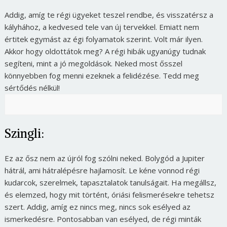
Addig, amíg te régi ügyeket teszel rendbe, és visszatérsz a
kályhához, a kedvesed tele van új tervekkel. Emiatt nem
értitek egymást az égi folyamatok szerint. Volt már ilyen.
Akkor hogy oldottátok meg? A régi hibák ugyanúgy tudnak
segíteni, mint a jó megoldások. Neked most ősszel
könnyebben fog menni ezeknek a felidézése. Tedd meg
sértődés nélkül!
Szingli:
Ez az ősz nem az újról fog szólni neked. Bolygód a Jupiter
hátrál, ami hátralépésre hajlamosít. Le kéne vonnod régi
kudarcok, szerelmek, tapasztalatok tanulságait. Ha megállsz,
és elemzed, hogy mit történt, óriási felismerésekre tehetsz
szert. Addig, amíg ez nincs meg, nincs sok esélyed az
ismerkedésre. Pontosabban van esélyed, de régi minták