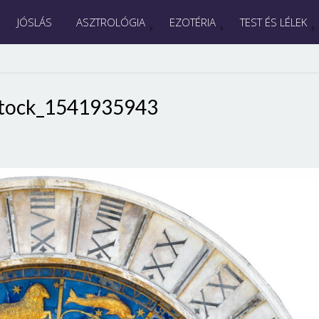
JÓSLÁS
ASZTROLÓGIA
EZOTÉRIA
TEST ÉS LÉLEK
stock_1541935943