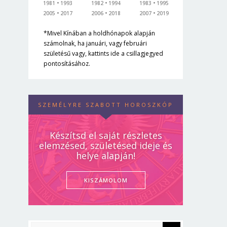
1981
1993
1982
1994
1983
1995
2005
2017
2006
2018
2007
2019
*Mivel Kínában a holdhónapok alapján
számolnak, ha januári, vagy februári
születésű vagy, kattints ide a csillagjegyed
pontosításához.
SZEMÉLYRE SZABOTT HOROSZKÓP
Készítsd el saját részletes
elemzésed, születésed ideje és
helye alapján!
KISZÁMOLOM