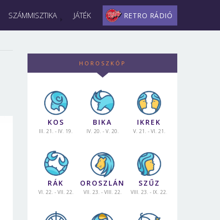
SZÁMMISZTIKA
JÁTÉK
RETRO RÁDIÓ
HOROSZKÓP
KOS
BIKA
IKREK
III. 21. - IV. 19.
IV. 20. - V. 20.
V. 21. - VI. 21.
RÁK
OROSZLÁN
SZŰZ
VI. 22. - VII. 22.
VII. 23. - VIII. 22.
VIII. 23. - IX. 22.