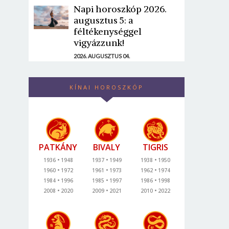
Napi horoszkóp 2026.
augusztus 5: a
féltékenységgel
vigyázzunk!
2026. AUGUSZTUS 04.
KÍNAI HOROSZKÓP
PATKÁNY
BIVALY
TIGRIS
1936
1948
1937
1949
1938
1950
1960
1972
1961
1973
1962
1974
1984
1996
1985
1997
1986
1998
2008
2020
2009
2021
2010
2022