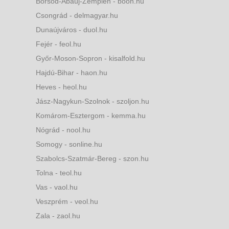
Borsod-Abaúj-Zemplén - boon.hu
Csongrád - delmagyar.hu
Dunaújváros - duol.hu
Fejér - feol.hu
Győr-Moson-Sopron - kisalfold.hu
Hajdú-Bihar - haon.hu
Heves - heol.hu
Jász-Nagykun-Szolnok - szoljon.hu
Komárom-Esztergom - kemma.hu
Nógrád - nool.hu
Somogy - sonline.hu
Szabolcs-Szatmár-Bereg - szon.hu
Tolna - teol.hu
Vas - vaol.hu
Veszprém - veol.hu
Zala - zaol.hu