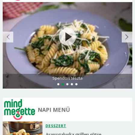
Spenótos tészta
NAPI MENÜ
DESSZERT
Aranygaluska grillen sütve