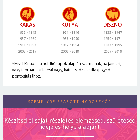
KAKAS
KUTYA
DISZNÓ
1933
1945
1934
1946
1935
1947
1957
1969
1958
1970
1959
1971
1981
1993
1982
1994
1983
1995
2005
2017
2006
2018
2007
2019
*Mivel Kínában a holdhónapok alapján számolnak, ha januári,
vagy februári születésű vagy, kattints ide a csillagjegyed
pontosításához.
SZEMÉLYRE SZABOTT HOROSZKÓP
Készítsd el saját részletes elemzésed, születésed
ideje és helye alapján!