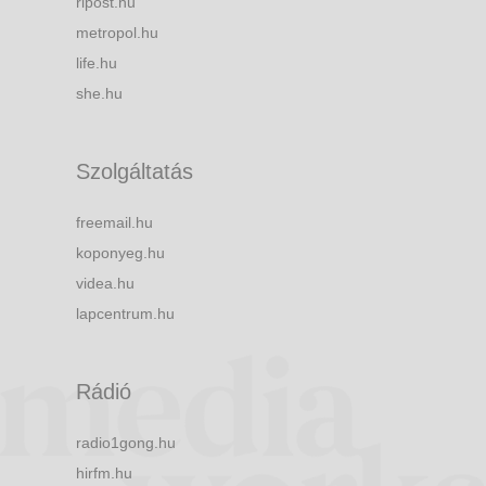
ripost.hu
metropol.hu
life.hu
she.hu
Szolgáltatás
freemail.hu
koponyeg.hu
videa.hu
lapcentrum.hu
Rádió
radio1gong.hu
hirfm.hu