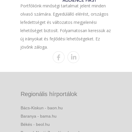
Portfóliónk minőségi tartalmat jelent minden
olvasó számára. Egyedülálló elérést, országos
lefedettséget és változatos megjelenési
lehetőséget biztosít. Folyamatosan keressük az
új irányokat és fejlődési lehetőségeket. Ez
jövőnk záloga.
Regionális hírportálok
Bács-Kiskun - baon.hu
Baranya - bama.hu
Békés - beol.hu