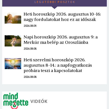
LEGUTÓBBI POSZTOK
Heti horoszkóp 2026. augusztus 10-16:
nagy fordulatokat hoz ez az időszak
2026.08.09.
Napi horoszkóp 2026. augusztus 9: a
Borsonline bejelentkezés
Merkúr ma belép az Oroszlánba
2026.08.08.
E-mail cím vagy felhasználónév
Heti szerelmi horoszkóp 2026.
augusztus 8-14.: a napfogyatkozás
Jelszó
próbára teszi a kapcsolatokat
2026.08.08.
Mégse
Bejelentkezés
VIDEÓK