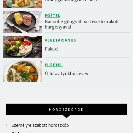
FŐÉTEL
Baconbe göngyölt sertésszűz rakott 
burgonyával
VEGETÁRIÁNUS
Falafel
ELŐÉTEL
Újházy tyúkhúsleves
HOROSZKÓPOK
Személyre szabott horoszkóp