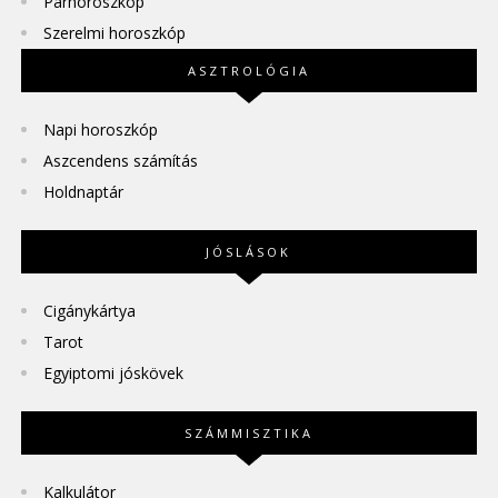
Párhoroszkóp
Szerelmi horoszkóp
ASZTROLÓGIA
Napi horoszkóp
Aszcendens számítás
Holdnaptár
JÓSLÁSOK
Cigánykártya
Tarot
Egyiptomi jóskövek
SZÁMMISZTIKA
Kalkulátor