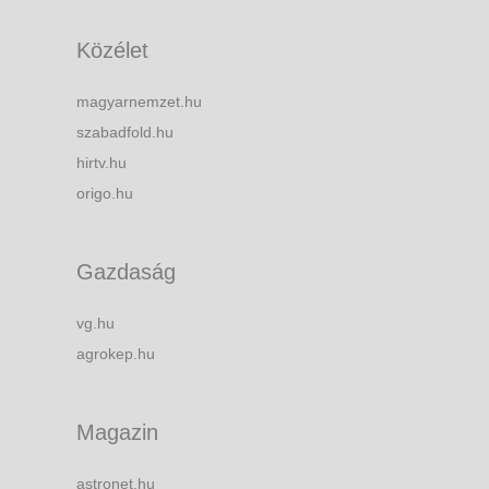
Közélet
magyarnemzet.hu
szabadfold.hu
hirtv.hu
origo.hu
Gazdaság
vg.hu
agrokep.hu
Magazin
astronet.hu