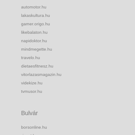
automotor.hu
lakaskultura.hu
gamer.origo.hu
likebalaton.hu
napidoktor.hu
mindmegette.hu
travelo.hu
dietaesfitnesz.hu
vitorlazasmagazin.hu
videkize.hu
tvmusor.hu
Bulvár
borsonline.hu