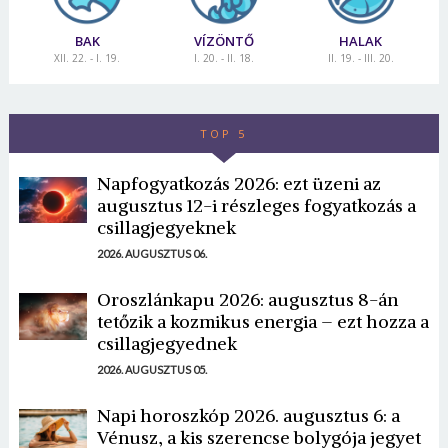
BAK
VÍZÖNTŐ
HALAK
XII. 22. - I. 19.
I. 20. - II. 18.
II. 19. - III. 20.
TOP 5
Napfogyatkozás 2026: ezt üzeni az
augusztus 12-i részleges fogyatkozás a
csillagjegyeknek
2026. AUGUSZTUS 06.
Oroszlánkapu 2026: augusztus 8-án
tetőzik a kozmikus energia – ezt hozza a
csillagjegyednek
2026. AUGUSZTUS 05.
Napi horoszkóp 2026. augusztus 6: a
Vénusz, a kis szerencse bolygója jegyet