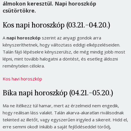
álmokon keresztül. Napi horoszkóp
csütörtökre.
Kos napi horoszkóp (03.21.-04.20.)
A
napi horoszkóp
szerint az anyagi gondok arra
kényszeríthetnek, hogy változtass eddigi elképzeléseiden.
Talán fájó lépésekre kényszerülsz, de még mindig jobb most
lépni, mint tovább halogatni a döntést, és esetleg áldozni
reménytelen célokra.
Kos havi horoszkóp
Bika napi horoszkóp (04.21.-05.20.)
Ma ne ítélkezz túl hamar, mert az érzelmeid nem engedik,
hogy reálisan láss valakit. Talán akarva-akaratlan riválisodnak
tekinted az illetőt, vagy egyszerűen irigyled a sikereit. Hidd el,
erre semmi okod! Inkább a saját fejlődéseddel törődj,