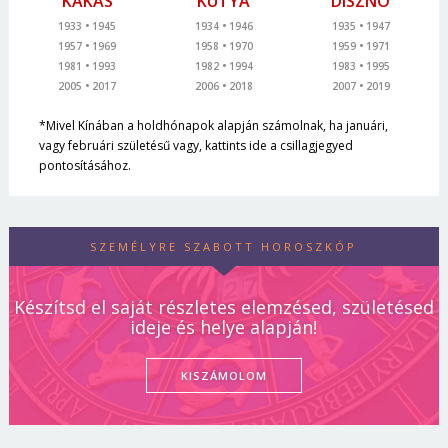
KAKAS
KUTYA
DISZNÓ
1933
1945
1934
1946
1935
1947
1957
1969
1958
1970
1959
1971
1981
1993
1982
1994
1983
1995
2005
2017
2006
2018
2007
2019
*Mivel Kínában a holdhónapok alapján számolnak, ha januári,
vagy februári születésű vagy, kattints ide a csillagjegyed
pontosításához.
SZEMÉLYRE SZABOTT HOROSZKÓP
Készítsd el saját részletes elemzésed, születésed
ideje és helye alapján!
KISZÁMOLOM