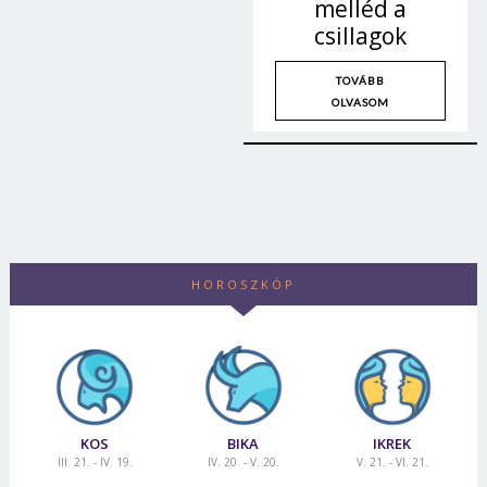
melléd a
csillagok
TOVÁBB
OLVASOM
HOROSZKÓP
KOS
BIKA
IKREK
III. 21. - IV. 19.
IV. 20. - V. 20.
V. 21. - VI. 21.