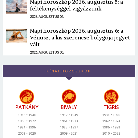
Napi horoszkóp 2026. augusztus 5: a
féltékenységgel vigyázzunk!
2026. AUGUSZTUS 04.
Napi horoszkóp 2026. augusztus 6: a
Vénusz, a kis szerencse bolygója jegyet
vált
2026. AUGUSZTUS 05.
KÍNAI HOROSZKÓP
PATKÁNY
BIVALY
TIGRIS
1936
1948
1937
1949
1938
1950
1960
1972
1961
1973
1962
1974
1984
1996
1985
1997
1986
1998
2008
2020
2009
2021
2010
2022