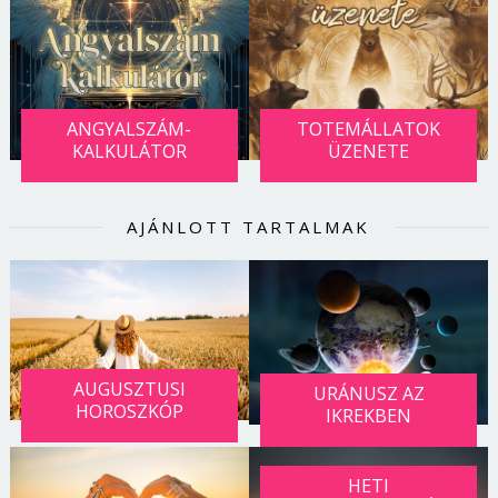
Jelszó
Mégse
Bejelentkezés
ANGYALSZÁM-
TOTEMÁLLATOK
KALKULÁTOR
ÜZENETE
AJÁNLOTT TARTALMAK
AUGUSZTUSI
URÁNUSZ AZ
HOROSZKÓP
IKREKBEN
HETI