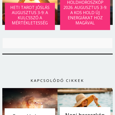
HOLDHOROSZKÓP
HETI TAROT JÓSLÁS
2026. AUGUSZTUS 3-9:
AUGUSZTUS 3-9: A
A KOS HOLD ÚJ
KULCSSZÓ A
ENERGIÁKAT HOZ
MÉRTÉKLETESSÉG
MAGÁVAL
KAPCSOLÓDÓ CIKKEK