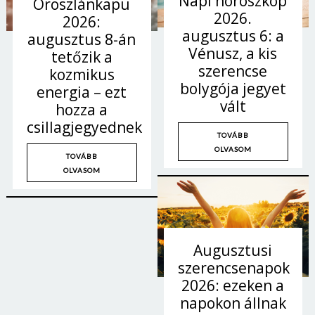
Napi horoszkóp
Oroszlánkapu
2026.
2026:
augusztus 6: a
augusztus 8-án
Vénusz, a kis
tetőzik a
szerencse
kozmikus
bolygója jegyet
energia – ezt
vált
hozza a
csillagjegyednek
TOVÁBB
OLVASOM
TOVÁBB
OLVASOM
Augusztusi
szerencsenapok
2026: ezeken a
napokon állnak