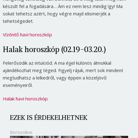
készült fel a fogadására… Ám ez nem lesz mindig így! Ma
sokat tehetsz azért, hogy végre majd elismerjék a
tehetségedet.
Vízöntő havi horoszkóp
Halak horoszkóp (02.19-03.20.)
Felerősödik az intuíciód. A ma éjjel különös álmokkal
ajándékozhat meg téged. Figyelj rájuk, mert sok mindent
megtudhatsz a lelkedről, vagy éppen a közeljövő
eseményeiről.
Halak havi horoszkóp
EZEK IS ÉRDEKELHETNEK
Borsonline