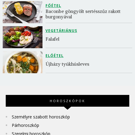
FŐÉTEL
Baconbe göngyölt sertésszűz rakott 
burgonyával
VEGETÁRIÁNUS
Falafel
ELŐÉTEL
Újházy tyúkhúsleves
HOROSZKÓPOK
Személyre szabott horoszkóp
Párhoroszkóp
Szerelmi horoszkóp