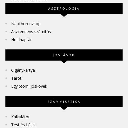
ASZTROLÓGIA
Napi horoszkóp
Aszcendens számítás
Holdnaptár
JÓSLÁSOK
Cigánykártya
Tarot
Egyiptomi jóskövek
SZÁMMISZTIKA
Kalkulátor
Test és Lélek