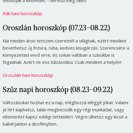
feldobják a kedvedet – keresd meg őket!
Rák havi horoszkóp
Oroszlán horoszkóp (07.23-08.22)
Ma minden áron tetszeni szeretnél a világnak, ezért mindent
bevethetsz: új frizura, ruha, kedves kisugárzás. Szerencsére a
környezeted vevő erre, és sokan valóban a szívükbe is
fogadnak. Azért ne ess túlzásokba. Csak mindent a helyén!
Oroszlán havi horoszkóp
Szűz napi horoszkóp (08.23-09.22)
Változásokat hozhat ez a nap, méghozzá eléggé jókat. Valami
jó hírt kaphatsz, talán megbecsülik egy régi munkádat, vagy
elismerést kapsz eddigi tetteidért. Végre ülhetsz egy kicsit a
babérjaidon a dicsfényben.