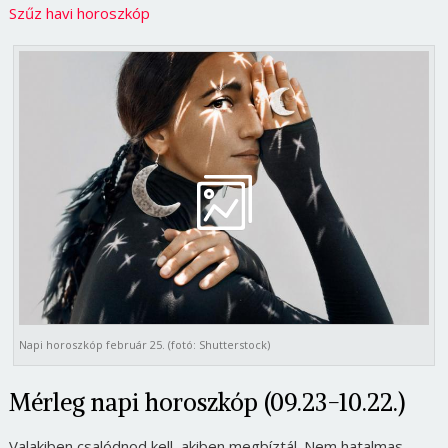
Szűz havi horoszkóp
Napi horoszkóp február 25. (fotó: Shutterstock)
Mérleg napi horoszkóp (09.23-10.22.)
Valakiben csalódnod kell, akiben megbíztál. Nem hatalmas