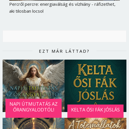
Percről percre: energiaválság és vízhiány - ráfizethet,
aki tilosban locsol
EZT MÁR LÁTTAD?
Borsonline bejelentkezés
NAPI ÚTMUTATÁS AZ
ŐRANGYALODTÓL!
KELTA ŐSI FÁK JÓSLÁS
E-mail cím vagy felhasználónév