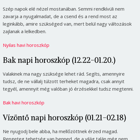
Szép napok elé nézel mostanában. Semmi rendkívüli nem
zavarja a nyugalmadat, de a csend és a rend most az
leginkább, amire szükséged van, mert belül nagy változások
zajlanak a lelkedben.
Nyilas havi horoszkóp
Bak napi horoszkóp (12.22-01.20.)
Valakinek ma nagy szüksége lehet rád. Segíts, amennyire
tudsz, de ne vállalj túlzott terheket magadra, csak annyit
tegyél, amennyit még valóban jó érzésekkel tudsz megtenni.
Bak havi horoszkóp
Vízöntő napi horoszkóp (01.21-02.18)
Ne nyugodj bele abba, ha mellőzöttnek érzed magad.
Rengeteg tehetség van benned, de a világ talán még nem