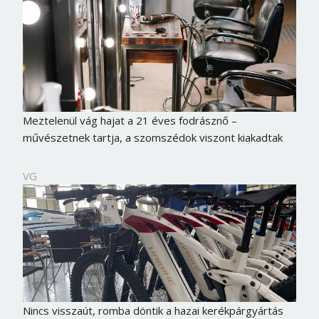
Meztelenül vág hajat a 21 éves fodrásznő –
művészetnek tartja, a szomszédok viszont kiakadtak
VG
Nincs visszaút, romba döntik a hazai kerékpárgyártás