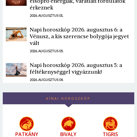
elsöprő energiák, váratlan fordulatok
érkeznek
2026. AUGUSZTUS 01.
Napi horoszkóp 2026. augusztus 6: a
Vénusz, a kis szerencse bolygója jegyet
vált
2026. AUGUSZTUS 05.
Napi horoszkóp 2026. augusztus 5: a
féltékenységgel vigyázzunk!
2026. AUGUSZTUS 04.
KÍNAI HOROSZKÓP
PATKÁNY
BIVALY
TIGRIS