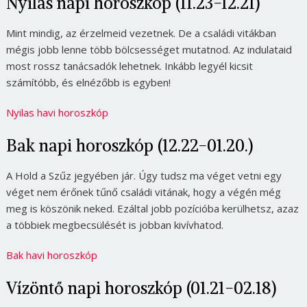
Nyilas napi horoszkóp (11.23-12.21)
Mint mindig, az érzelmeid vezetnek. De a családi vitákban
mégis jobb lenne több bölcsességet mutatnod. Az indulataid
most rossz tanácsadók lehetnek. Inkább legyél kicsit
számítóbb, és elnézőbb is egyben!
Nyilas havi horoszkóp
Bak napi horoszkóp (12.22-01.20.)
A Hold a Szűz jegyében jár. Úgy tudsz ma véget vetni egy
véget nem érőnek tűnő családi vitának, hogy a végén még
meg is köszönik neked. Ezáltal jobb pozícióba kerülhetsz, azaz
a többiek megbecsülését is jobban kivívhatod.
Bak havi horoszkóp
Vízöntő napi horoszkóp (01.21-02.18)