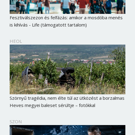
Fesztiválszezon és felfázás: amikor a mosdóba menés
is kihívás - Life (támogatott tartalom)
HEOL
Szörnyű tragédia, nem élte túl az ütközést a borzalmas
Heves megyei baleset sérültje – fotókkal
SZON