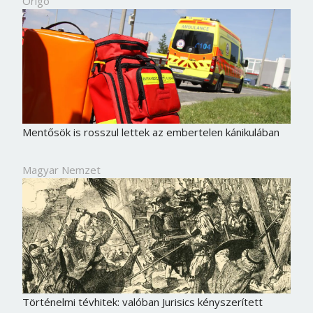
Origo
Mentősök is rosszul lettek az embertelen kánikulában
Magyar Nemzet
Történelmi tévhitek: valóban Jurisics kényszerített