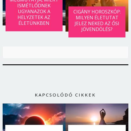
ISMÉTLŐDNEK
UGYANAZOK A
CIGÁNY HOROSZKÓP:
HELYZETEK AZ
MILYEN ÉLETUTAT
ÉLETÜNKBEN
JELEZ NEKED AZ ŐSI
JÖVENDÖLÉS?
KAPCSOLÓDÓ CIKKEK