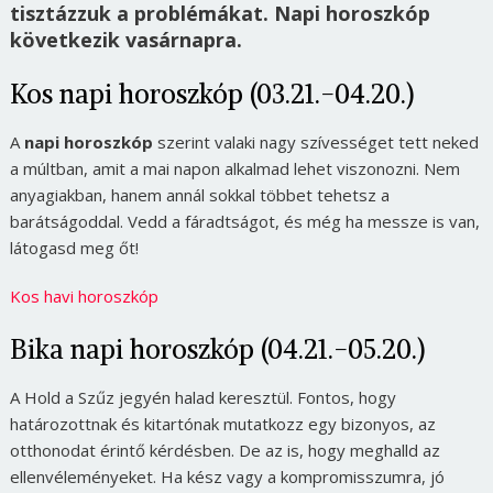
tisztázzuk a problémákat. Napi horoszkóp
következik vasárnapra.
Kos napi horoszkóp (03.21.-04.20.)
A
napi horoszkóp
szerint valaki nagy szívességet tett neked
a múltban, amit a mai napon alkalmad lehet viszonozni. Nem
anyagiakban, hanem annál sokkal többet tehetsz a
barátságoddal. Vedd a fáradtságot, és még ha messze is van,
látogasd meg őt!
Kos havi horoszkóp
Bika napi horoszkóp (04.21.-05.20.)
A Hold a Szűz jegyén halad keresztül. Fontos, hogy
határozottnak és kitartónak mutatkozz egy bizonyos, az
otthonodat érintő kérdésben. De az is, hogy meghalld az
ellenvéleményeket. Ha kész vagy a kompromisszumra, jó