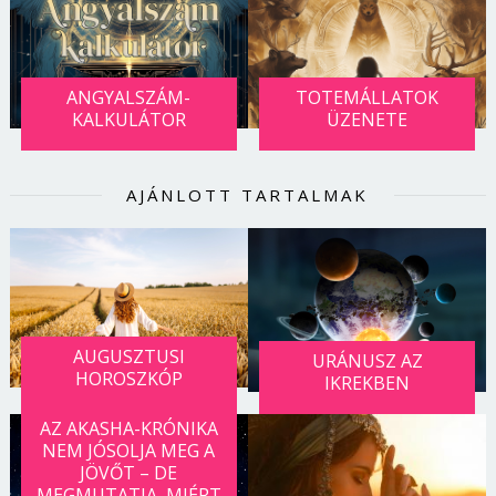
Jelszó
ANGYALSZÁM-
TOTEMÁLLATOK
Mégse
Bejelentkezés
KALKULÁTOR
ÜZENETE
AJÁNLOTT TARTALMAK
AUGUSZTUSI
URÁNUSZ AZ
HOROSZKÓP
IKREKBEN
AZ AKASHA-KRÓNIKA
NEM JÓSOLJA MEG A
JÖVŐT – DE
MEGMUTATJA, MIÉRT