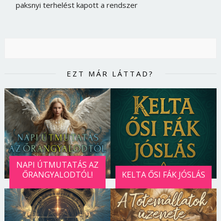
paksnyi terhelést kapott a rendszer
EZT MÁR LÁTTAD?
NAPI ÚTMUTATÁS AZ
Borsonline bejelentkezés
ŐRANGYALODTÓL!
KELTA ŐSI FÁK JÓSLÁS
E-mail cím vagy felhasználónév