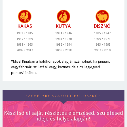
KAKAS
KUTYA
DISZNÓ
1933
1945
1934
1946
1935
1947
1957
1969
1958
1970
1959
1971
1981
1993
1982
1994
1983
1995
2005
2017
2006
2018
2007
2019
*Mivel Kínában a holdhónapok alapján számolnak, ha januári,
vagy februári születésű vagy, kattints ide a csillagjegyed
pontosításához.
SZEMÉLYRE SZABOTT HOROSZKÓP
Készítsd el saját részletes elemzésed, születésed
ideje és helye alapján!