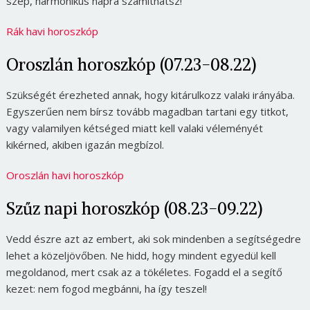
szép, harmonikus napra számíthatsz!
Rák havi horoszkóp
Oroszlán horoszkóp (07.23-08.22)
Szükségét érezheted annak, hogy kitárulkozz valaki irányába.
Egyszerűen nem bírsz tovább magadban tartani egy titkot,
vagy valamilyen kétséged miatt kell valaki véleményét
kikérned, akiben igazán megbízol.
Oroszlán havi horoszkóp
Szűz napi horoszkóp (08.23-09.22)
Vedd észre azt az embert, aki sok mindenben a segítségedre
lehet a közeljövőben. Ne hidd, hogy mindent egyedül kell
megoldanod, mert csak az a tökéletes. Fogadd el a segítő
kezet: nem fogod megbánni, ha így teszel!