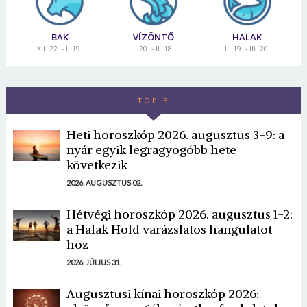
BAK
VÍZÖNTŐ
HALAK
XII. 22. - I. 19.
I. 20. - II. 18.
II. 19. - III. 20.
TOP 5
Heti horoszkóp 2026. augusztus 3-9: a
nyár egyik legragyogóbb hete
következik
2026. AUGUSZTUS 02.
Hétvégi horoszkóp 2026. augusztus 1-2:
a Halak Hold varázslatos hangulatot
hoz
2026. JÚLIUS 31.
Augusztusi kínai horoszkóp 2026: