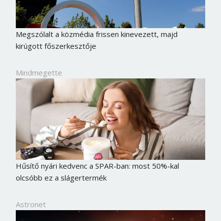
Megszólalt a közmédia frissen kinevezett, majd
kirúgott főszerkesztője
Mindmegette
Hűsítő nyári kedvenc a SPAR-ban: most 50%-kal
olcsóbb ez a slágertermék
Astronet