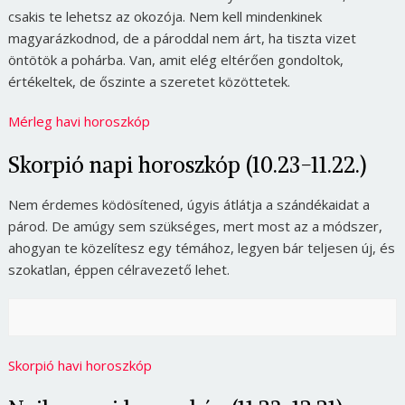
csakis te lehetsz az okozója. Nem kell mindenkinek
magyarázkodnod, de a pároddal nem árt, ha tiszta vizet
öntötök a pohárba. Van, amit elég eltérően gondoltok,
értékeltek, de őszinte a szeretet közöttetek.
Mérleg havi horoszkóp
Skorpió napi horoszkóp (10.23-11.22.)
Nem érdemes ködösítened, úgyis átlátja a szándékaidat a
párod. De amúgy sem szükséges, mert most az a módszer,
ahogyan te közelítesz egy témához, legyen bár teljesen új, és
szokatlan, éppen célravezető lehet.
Skorpió havi horoszkóp