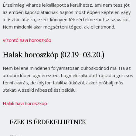
Érzelmileg viharos lelkiállapotba kerülhetsz, ami nem tesz jót
az emberi kapcsolataidnak. Sajnos most éppen képtelen vagy
a tisztánlátásra, ezért könnyen félreértelmezhetsz szavakat.
Nem mindenki akar megsérteni téged, aki ellentmond.
Vízöntő havi horoszkóp
Halak horoszkóp (02.19-03.20.)
Nem kellene mindenen folyamatosan dühösködnöd ma. Ha az
utóbbi időben úgy érezted, hogy eluralkodott rajtad a görcsös
tenni akarás, de folyton falakba ütközöl, akkor próbálj más
utakat. A szelíd rábeszélést például.
Halak havi horoszkóp
EZEK IS ÉRDEKELHETNEK