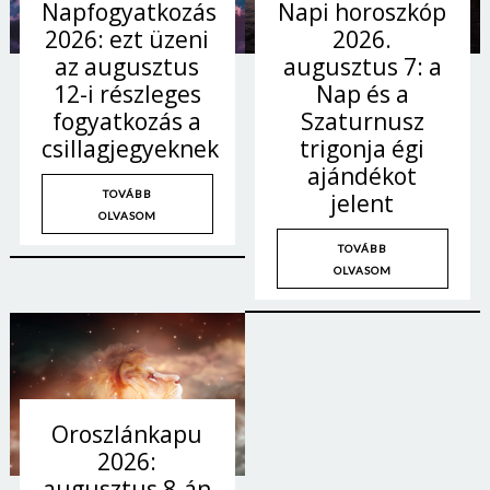
Napi horoszkóp
Napfogyatkozás
2026.
2026: ezt üzeni
augusztus 7: a
az augusztus
Nap és a
12-i részleges
Szaturnusz
fogyatkozás a
trigonja égi
csillagjegyeknek
ajándékot
TOVÁBB
jelent
OLVASOM
TOVÁBB
OLVASOM
Oroszlánkapu
2026:
augusztus 8-án