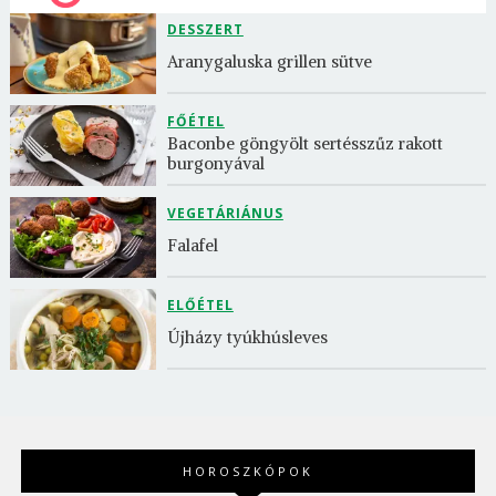
DESSZERT
Aranygaluska grillen sütve
FŐÉTEL
Baconbe göngyölt sertésszűz rakott 
burgonyával
VEGETÁRIÁNUS
Falafel
ELŐÉTEL
Újházy tyúkhúsleves
HOROSZKÓPOK