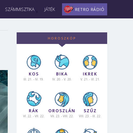
SZÁMMISZTIKA
JÁTÉK
RETRO RÁDIÓ
HOROSZKÓP
KOS
BIKA
IKREK
III. 21. - IV. 19.
IV. 20. - V. 20.
V. 21. - VI. 21.
RÁK
OROSZLÁN
SZŰZ
VI. 22. - VII. 22.
VII. 23. - VIII. 22.
VIII. 23. - IX. 22.