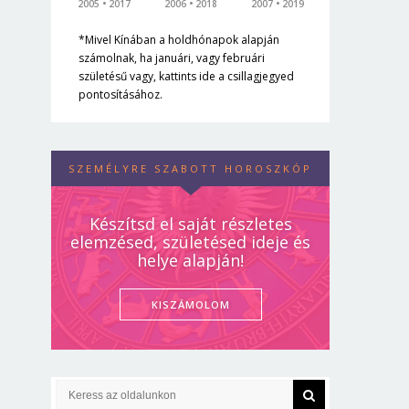
2005
2017
2006
2018
2007
2019
*Mivel Kínában a holdhónapok alapján
számolnak, ha januári, vagy februári
születésű vagy, kattints ide a csillagjegyed
pontosításához.
SZEMÉLYRE SZABOTT HOROSZKÓP
Készítsd el saját részletes
elemzésed, születésed ideje és
helye alapján!
KISZÁMOLOM