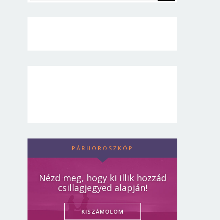
PÁRHOROSZKÓP
Nézd meg, hogy ki illik hozzád
csillagjegyed alapján!
KISZÁMOLOM