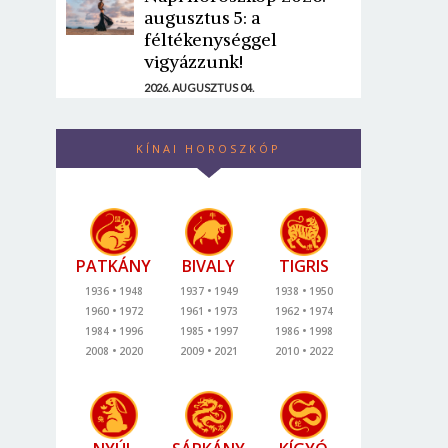
augusztus 5: a
féltékenységgel
vigyázzunk!
2026. AUGUSZTUS 04.
KÍNAI HOROSZKÓP
PATKÁNY
BIVALY
TIGRIS
1936
1948
1937
1949
1938
1950
1960
1972
1961
1973
1962
1974
1984
1996
1985
1997
1986
1998
2008
2020
2009
2021
2010
2022