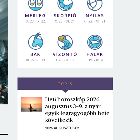
MÉRLEG
SKORPIÓ
NYILAS
IX. 23. - X. 22.
X. 23. - XI. 21.
XI. 22. - XII. 21.
BAK
VÍZÖNTŐ
HALAK
XII. 22. - I. 19.
I. 20. - II. 18.
II. 19. - III. 20.
TOP 5
Heti horoszkóp 2026.
augusztus 3-9: a nyár
egyik legragyogóbb hete
következik
2026. AUGUSZTUS 02.