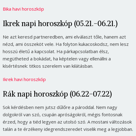
Bika havi horoszkóp
Ikrek napi horoszkóp (05.21.-06.21.)
Ne azt keresd partneredben, ami elválaszt tőle, hanem azt
nézd, ami összeköt vele. Ha folyton kukacoskodsz, nem lesz
hosszú életű a kapcsolat. Ha párkapcsolatban élsz,
megütheted a bokádat, ha képtelen vagy ellenállni a
kísértésnek: titkos szerelem van kilátásban.
Ikrek havi horoszkóp
Rák napi horoszkóp (06.22-07.22)
Sok kérdésben nem jutsz dűlőre a pároddal. Nem nagy
dolgokról van szó, csupán apróságokról, mégis fontosnak
érzed, hogy a tiéd legyen az utolsó szó. A mostani változások
talán a te érzékeny idegrendszeredet viselik meg a legjobban.