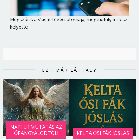
Megszűnik a Viasat tévécsatornája, megtudtuk, mi lesz
helyette
EZT MÁR LÁTTAD?
Borsonline bejelentkezés
E-mail cím vagy felhasználónév
NAPI ÚTMUTATÁS AZ
ŐRANGYALODTÓL!
KELTA ŐSI FÁK JÓSLÁS