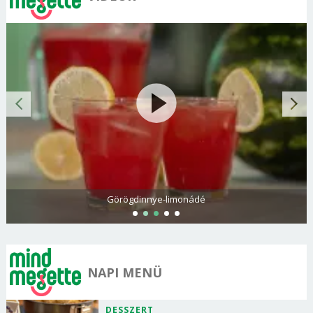
Görögdinnye-limonádé
NAPI MENÜ
DESSZERT