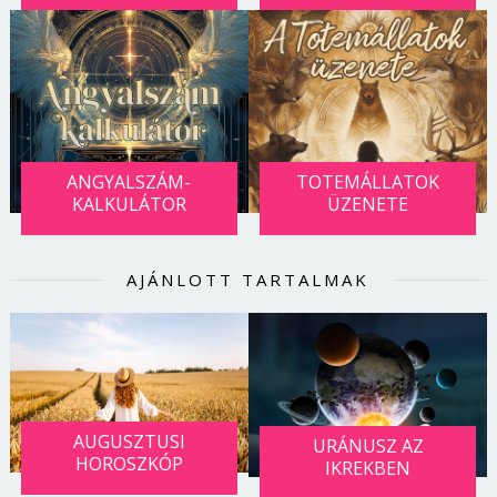
Jelszó
Mégse
Bejelentkezés
ANGYALSZÁM-
TOTEMÁLLATOK
KALKULÁTOR
ÜZENETE
AJÁNLOTT TARTALMAK
AUGUSZTUSI
URÁNUSZ AZ
HOROSZKÓP
IKREKBEN