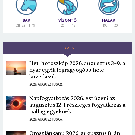
BAK
VÍZÖNTŐ
HALAK
XII. 22. - I. 19.
I. 20. - II. 18.
II. 19. - III. 20.
TOP 5
Heti horoszkóp 2026. augusztus 3-9: a
nyár egyik legragyogóbb hete
következik
2026. AUGUSZTUS 02.
Napfogyatkozás 2026: ezt üzeni az
augusztus 12-i részleges fogyatkozás a
csillagjegyeknek
2026. AUGUSZTUS 06.
Oroszlánkapu 2026: augusztus 8-án