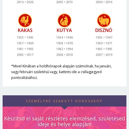
2014
2026
2003
2015
2004
2016
KAKAS
KUTYA
DISZNÓ
1933
1945
1934
1946
1935
1947
1957
1969
1958
1970
1959
1971
1981
1993
1982
1994
1983
1995
2005
2017
2006
2018
2007
2019
*Mivel Kínában a holdhónapok alapján számolnak, ha januári,
vagy februári születésű vagy, kattints ide a csillagjegyed
pontosításához.
SZEMÉLYRE SZABOTT HOROSZKÓP
Készítsd el saját részletes elemzésed, születésed
ideje és helye alapján!