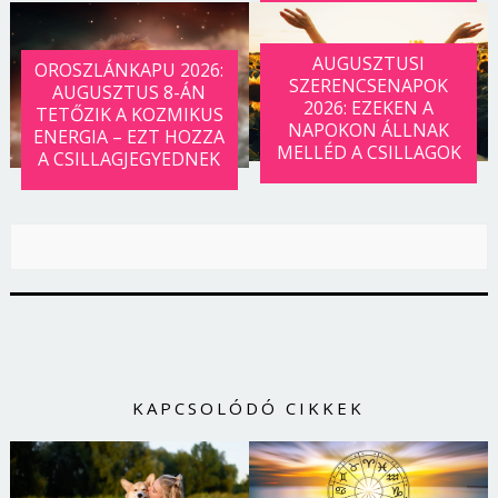
AUGUSZTUSI
OROSZLÁNKAPU 2026:
SZERENCSENAPOK
AUGUSZTUS 8-ÁN
2026: EZEKEN A
TETŐZIK A KOZMIKUS
NAPOKON ÁLLNAK
ENERGIA – EZT HOZZA
MELLÉD A CSILLAGOK
A CSILLAGJEGYEDNEK
KAPCSOLÓDÓ CIKKEK