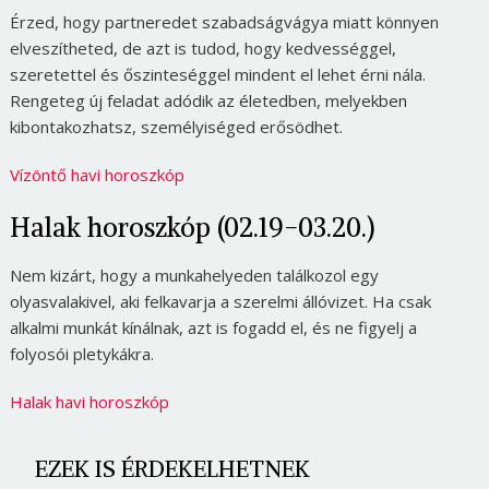
Érzed, hogy partneredet szabadságvágya miatt könnyen
elveszítheted, de azt is tudod, hogy kedvességgel,
szeretettel és őszinteséggel mindent el lehet érni nála.
Rengeteg új feladat adódik az életedben, melyekben
kibontakozhatsz, személyiséged erősödhet.
Vízöntő havi horoszkóp
Halak horoszkóp (02.19-03.20.)
Nem kizárt, hogy a munkahelyeden találkozol egy
olyasvalakivel, aki felkavarja a szerelmi állóvizet. Ha csak
alkalmi munkát kínálnak, azt is fogadd el, és ne figyelj a
folyosói pletykákra.
Halak havi horoszkóp
EZEK IS ÉRDEKELHETNEK