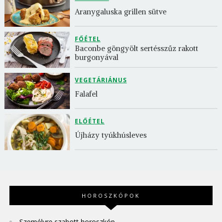
Aranygaluska grillen sütve
FŐÉTEL
Baconbe göngyölt sertésszűz rakott 
burgonyával
VEGETÁRIÁNUS
Falafel
ELŐÉTEL
Újházy tyúkhúsleves
HOROSZKÓPOK
Személyre szabott horoszkóp