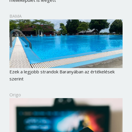
melléképület is leégett
BAMA
Ezek a legjobb strandok Baranyában az értékelések
szerint
Origo