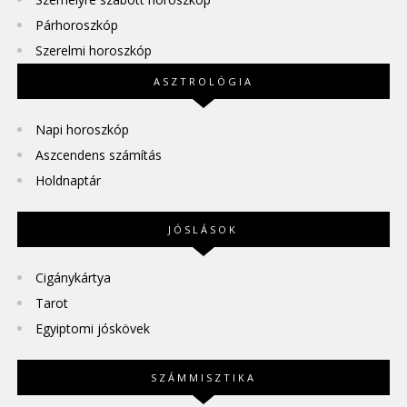
Párhoroszkóp
Szerelmi horoszkóp
ASZTROLÓGIA
Napi horoszkóp
Aszcendens számítás
Holdnaptár
JÓSLÁSOK
Cigánykártya
Tarot
Egyiptomi jóskövek
SZÁMMISZTIKA