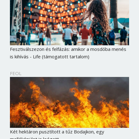
Fesztiválszezon és felfázás: amikor a mosdóba menés
is kihívás - Life (támogatott tartalom)
FEOL
Két hektáron pusztított a tűz Bodajkon, egy