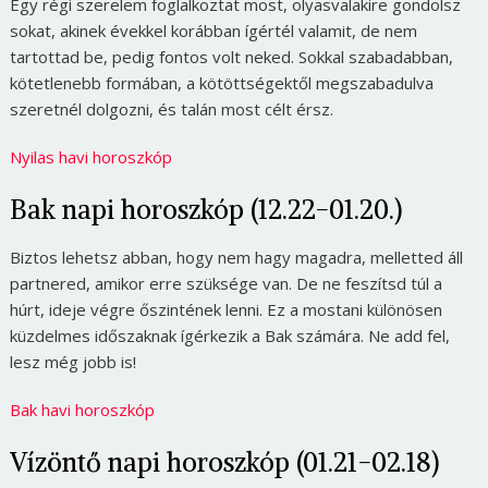
Egy régi szerelem foglalkoztat most, olyasvalakire gondolsz
sokat, akinek évekkel korábban ígértél valamit, de nem
tartottad be, pedig fontos volt neked. Sokkal szabadabban,
kötetlenebb formában, a kötöttségektől megszabadulva
szeretnél dolgozni, és talán most célt érsz.
Nyilas havi horoszkóp
Bak napi horoszkóp (12.22-01.20.)
Biztos lehetsz abban, hogy nem hagy magadra, melletted áll
partnered, amikor erre szüksége van. De ne feszítsd túl a
húrt, ideje végre őszintének lenni. Ez a mostani különösen
küzdelmes időszaknak ígérkezik a Bak számára. Ne add fel,
lesz még jobb is!
Bak havi horoszkóp
Vízöntő napi horoszkóp (01.21-02.18)