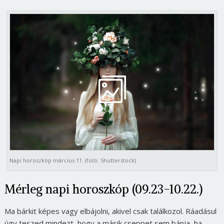
Napi horoszkóp március 11. (fotó: Shutterstock)
Mérleg napi horoszkóp (09.23-10.22.)
Ma bárkit képes vagy elbájolni, akivel csak találkozol. Ráadásul
úgy teszed mindezt, hogy a másik cseppet sem bánja, ha