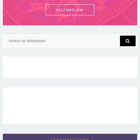
KISZÁMOLOM
PÁRHOROSZKÓP