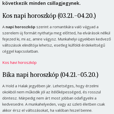
következik minden csillagjegynek.
Kos napi horoszkóp (03.21.-04.20.)
A
napi horoszkóp
szerint a romantikára való vágyad a
szerelem új formáit nyithatja meg előtted, ha elvárások nélkül
fejezed ki, mi az, amire vágysz. Munkahelyi ügyekben kedvező
változások elindítója lehetsz, esetleg külföldi érdekeltségű
céggel kapcsolatban.
Kos havi horoszkóp
Bika napi horoszkóp (04.21.-05.20.)
A Hold a Halak jegyében jár. Lehetséges, hogy érzelmi
okokból nem működik jól az ítélőképességed, és rosszul
döntesz. Márpedig nem árt most jobban odafigyelni a
kedvesedre. A munkahelyeden, vagy az üzleti életben csak
akkor érsz el változásokat, ha valóban hiszel benne.