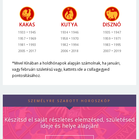
KAKAS
KUTYA
DISZNÓ
1933
1945
1934
1946
1935
1947
1957
1969
1958
1970
1959
1971
1981
1993
1982
1994
1983
1995
2005
2017
2006
2018
2007
2019
*Mivel Kínában a holdhónapok alapján számolnak, ha januári,
vagy februári születésű vagy, kattints ide a csillagjegyed
pontosításához.
SZEMÉLYRE SZABOTT HOROSZKÓP
Készítsd el saját részletes elemzésed, születésed
ideje és helye alapján!