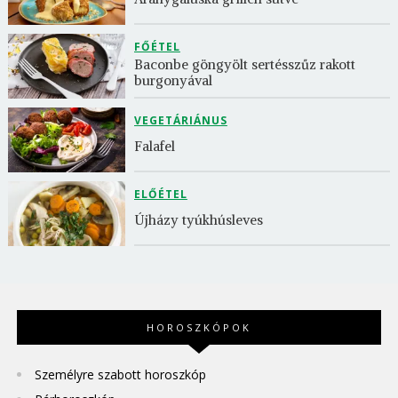
FŐÉTEL
Baconbe göngyölt sertésszűz rakott 
burgonyával
VEGETÁRIÁNUS
Falafel
ELŐÉTEL
Újházy tyúkhúsleves
HOROSZKÓPOK
Személyre szabott horoszkóp