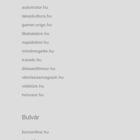
automotor.hu
lakaskultura.hu
gamer.origo.hu
likebalaton.hu
napidoktor.hu
mindmegette.hu
travelo.hu
dietaesfitnesz.hu
vitorlazasmagazin.hu
videkize.hu
tvmusor.hu
Bulvár
borsonline.hu