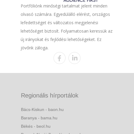
Portfóliónk minőségi tartalmat jelent minden
olvasó számára. Egyedülálló elérést, országos
lefedettséget és változatos megjelenési
lehetőséget biztosít. Folyamatosan keressük az
új irányokat és fejlődési lehetőségeket. Ez
jövőnk záloga.
Regionális hírportálok
Bács-Kiskun - baon.hu
Baranya - bama.hu
Békés - beol.hu