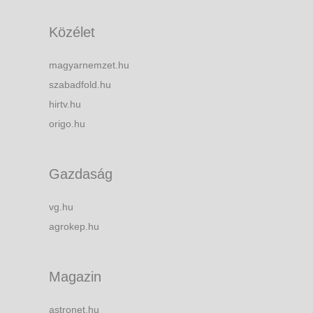
Közélet
magyarnemzet.hu
szabadfold.hu
hirtv.hu
origo.hu
Gazdaság
vg.hu
agrokep.hu
Magazin
astronet.hu