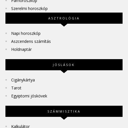
Párhoroszkóp
Szerelmi horoszkóp
ASZTROLÓGIA
Napi horoszkóp
Aszcendens számítás
Holdnaptár
JÓSLÁSOK
Cigánykártya
Tarot
Egyiptomi jóskövek
SZÁMMISZTIKA
Kalkulátor