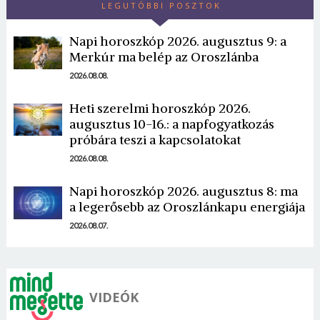
LEGUTÓBBI POSZTOK
Napi horoszkóp 2026. augusztus 9: a
Merkúr ma belép az Oroszlánba
2026.08.08.
Heti szerelmi horoszkóp 2026.
Borsonline bejelentkezés
augusztus 10-16.: a napfogyatkozás
próbára teszi a kapcsolatokat
E-mail cím vagy felhasználónév
2026.08.08.
Napi horoszkóp 2026. augusztus 8: ma
Jelszó
a legerősebb az Oroszlánkapu energiája
2026.08.07.
Mégse
Bejelentkezés
VIDEÓK