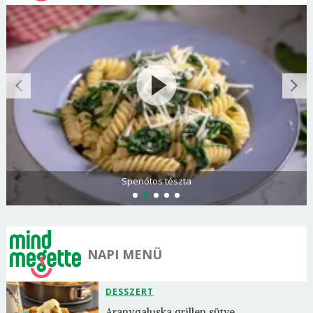
Spenótos tészta
NAPI MENÜ
DESSZERT
Aranygaluska grillen sütve