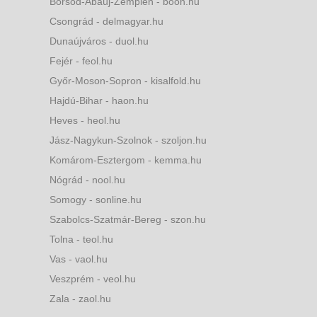
Borsod-Abaúj-Zemplén - boon.hu
Csongrád - delmagyar.hu
Dunaújváros - duol.hu
Fejér - feol.hu
Győr-Moson-Sopron - kisalfold.hu
Hajdú-Bihar - haon.hu
Heves - heol.hu
Jász-Nagykun-Szolnok - szoljon.hu
Komárom-Esztergom - kemma.hu
Nógrád - nool.hu
Somogy - sonline.hu
Szabolcs-Szatmár-Bereg - szon.hu
Tolna - teol.hu
Vas - vaol.hu
Veszprém - veol.hu
Zala - zaol.hu