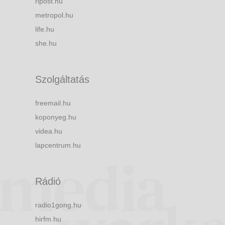
ripost.hu
metropol.hu
life.hu
she.hu
Szolgáltatás
freemail.hu
koponyeg.hu
videa.hu
lapcentrum.hu
Rádió
radio1gong.hu
hirfm.hu