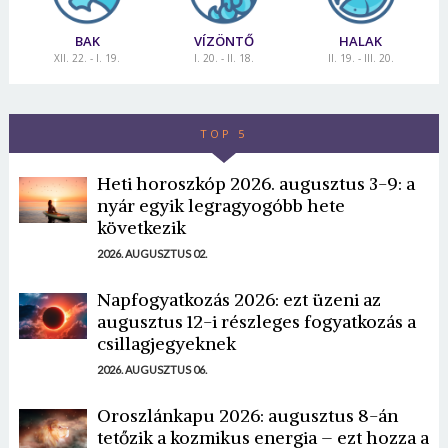
BAK
VÍZÖNTŐ
HALAK
XII. 22. - I. 19.
I. 20. - II. 18.
II. 19. - III. 20.
TOP 5
Heti horoszkóp 2026. augusztus 3-9: a
nyár egyik legragyogóbb hete
következik
2026. AUGUSZTUS 02.
Napfogyatkozás 2026: ezt üzeni az
augusztus 12-i részleges fogyatkozás a
csillagjegyeknek
2026. AUGUSZTUS 06.
Oroszlánkapu 2026: augusztus 8-án
tetőzik a kozmikus energia – ezt hozza a