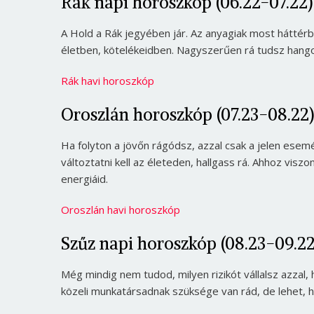
Rák napi horoszkóp (06.22-07.22)
A Hold a Rák jegyében jár. Az anyagiak most háttérb
életben, kötelékeidben. Nagyszerűen rá tudsz hango
Rák havi horoszkóp
Oroszlán horoszkóp (07.23-08.22)
Ha folyton a jövőn rágódsz, azzal csak a jelen esemé
változtatni kell az életeden, hallgass rá. Ahhoz visz
energiáid.
Oroszlán havi horoszkóp
Szűz napi horoszkóp (08.23-09.22
Még mindig nem tudod, milyen rizikót vállalsz azzal,
közeli munkatársadnak szüksége van rád, de lehet, 