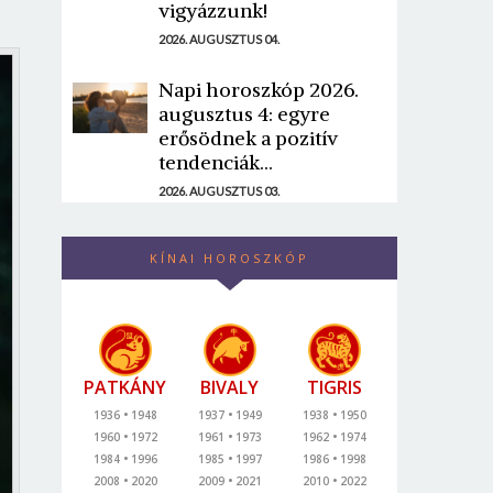
vigyázzunk!
2026. AUGUSZTUS 04.
Napi horoszkóp 2026.
augusztus 4: egyre
erősödnek a pozitív
tendenciák...
2026. AUGUSZTUS 03.
KÍNAI HOROSZKÓP
PATKÁNY
BIVALY
TIGRIS
1936
1948
1937
1949
1938
1950
1960
1972
1961
1973
1962
1974
1984
1996
1985
1997
1986
1998
2008
2020
2009
2021
2010
2022