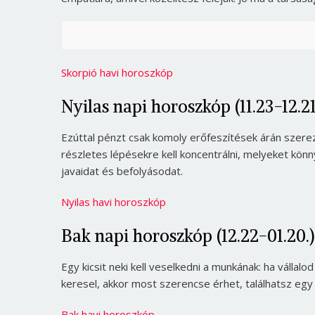
Skorpió havi horoszkóp
Nyilas napi horoszkóp (11.23-12.21
Ezúttal pénzt csak komoly erőfeszítések árán szer
részletes lépésekre kell koncentrálni, melyeket kön
javaidat és befolyásodat.
Nyilas havi horoszkóp
Bak napi horoszkóp (12.22-01.20.)
Egy kicsit neki kell veselkedni a munkának: ha vállal
keresel, akkor most szerencse érhet, találhatsz egy
Bak havi horoszkóp