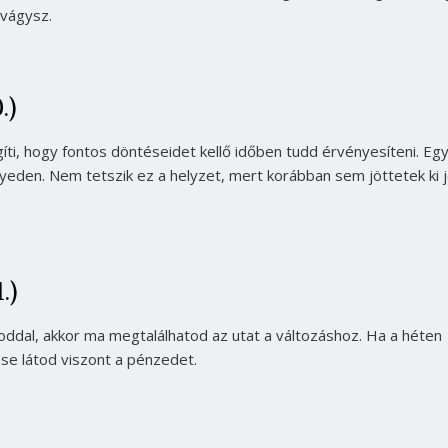
 vágysz.
.)
, hogy fontos döntéseidet kellő időben tudd érvényesíteni. Eg
eden. Nem tetszik ez a helyzet, mert korábban sem jöttetek ki jó
.)
al, akkor ma megtalálhatod az utat a változáshoz. Ha a héten
se látod viszont a pénzedet.