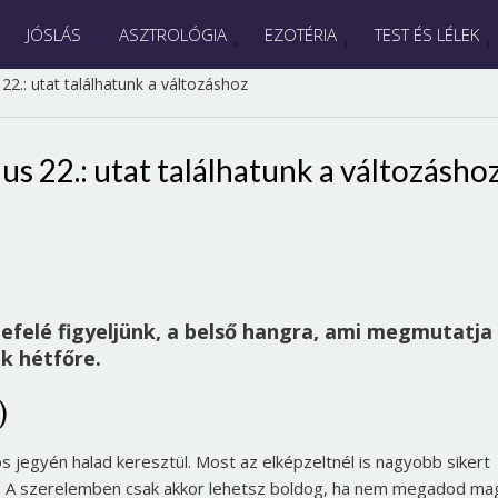
JÓSLÁS
ASZTROLÓGIA
EZOTÉRIA
TEST ÉS LÉLEK
2.: utat találhatunk a változáshoz
s 22.: utat találhatunk a változásho
efelé figyeljünk, a belső hangra, ami megmutatja
k hétfőre.
)
s jegyén halad keresztül. Most az elképzeltnél is nagyobb sikert
e. A szerelemben csak akkor lehetsz boldog, ha nem megadod ma