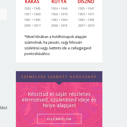
KAKAS
KUTYA
DISZNÓ
1933
1945
1934
1946
1935
1947
1957
1969
1958
1970
1959
1971
1981
1993
1982
1994
1983
1995
2005
2017
2006
2018
2007
2019
*Mivel Kínában a holdhónapok alapján
számolnak, ha januári, vagy februári
születésű vagy, kattints ide a csillagjegyed
pontosításához.
s
SZEMÉLYRE SZABOTT HOROSZKÓP
Készítsd el saját részletes
elemzésed, születésed ideje és
helye alapján!
lást
KISZÁMOLOM