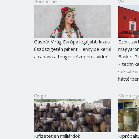
Borsonline
VG
Gáspár Virág Európa legújabb luxus
Ezért zár
úszószigetén pihent – ennyibe kerül
magyarors
a cabana a tenger közepén – videó
Basket Pl
– technika
sokkal ko
háttérben
Origo
Mindmeg
Kifizetetlen milliárdok
Kipróbált