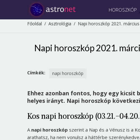
HOROSZKÓP
Főoldal
/
Asztrológia
/
Napi horoszkóp 2021. március 2
Napi horoszkóp 2021. márciu
Címkék:
napi horoszkóp
Ehhez azonban fontos, hogy egy kicsit b
helyes irányt. Napi horoszkóp következi
Kos napi horoszkóp (03.21.-04.20.
A
napi horoszkóp
szerint a Nap és a Vénusz is a Ko
arathatsz, ha nem vonulsz a háttérbe szerénykedv