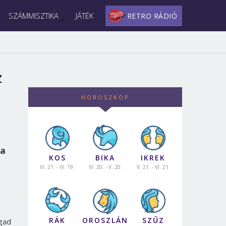
SZÁMMISZTIKA
JÁTÉK
RETRO RÁDIÓ
z
HOROSZKÓP
 a
KOS
BIKA
IKREK
III. 21. - IV. 19.
IV. 20. - V. 20.
V. 21. - VI. 21.
RÁK
OROSZLÁN
SZŰZ
gad