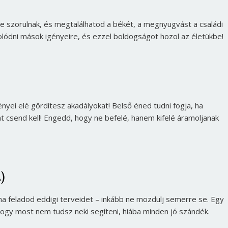
e szorulnak, és megtalálhatod a békét, a megnyugvást a családi
lódni mások igényeire, és ezzel boldogságot hozol az életükbe!
nyei elé gördítesz akadályokat! Belső éned tudni fogja, ha
ont csend kell! Engedd, hogy ne befelé, hanem kifelé áramoljanak
)
 ha feladod eddigi terveidet – inkább ne mozdulj semerre se. Egy
hogy most nem tudsz neki segíteni, hiába minden jó szándék.