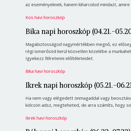
az eseményeknek, hanem kiharcolod mindazt, amire
Kos havi horoszkóp
Bika napi horoszkóp (04.21.-05.20
Magabiztosságod nagymértékben megnő, ez elősegíti
régi ismerősöd kerül közvetlen közelébe a munkahely
Igyekezz félretenni előítéleteidet.
Bika havi horoszkóp
Ikrek napi horoszkóp (05.21.-06.21
Ha nem vagy elégedett önmagaddal vagy beosztásodd
kölcsön adsz, megteheted, de arra számíts, hogy so
Ikrek havi horoszkóp