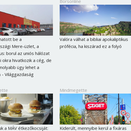
Borsonline
hatott be a
Valóra válhat a bibliai apokaliptikus
zági Mere-üzlet, a
prófécia, ha kiszárad ez a folyó
us: borul az uniós hálózat
i okra hivatkozik a cég, de
molyabb ügy lehet a
 - Világgazdaság
ette
Mindmegette
uk a MÁV étkezőkocsiját:
Kiderült, mennyibe kerül a fixáras