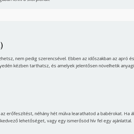
Jelszó
Mégse
Bejelentkezés
)
ezhetsz, nem pedig szerencsével. Ebben az időszakban az apró é
nyedén kézben tarthatsz, és amelyek jelentősen növelhetik anyagi
od az erőfeszítést, néhány hét múlva learathatod a babérokat. Ha ál
 kedvező lehetőséget, vagy egy ismerősöd hív fel egy ajánlattal.