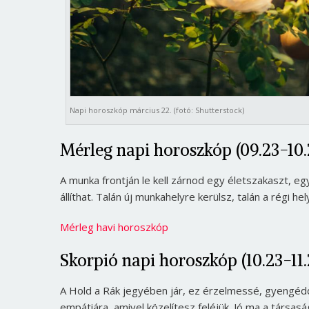
Napi horoszkóp március 22. (fotó: Shutterstock)
Mérleg napi horoszkóp (09.23-10.
A munka frontján le kell zárnod egy életszakaszt, eg
állíthat. Talán új munkahelyre kerülsz, talán a régi h
Mérleg havi horoszkóp
Skorpió napi horoszkóp (10.23-11.
A Hold a Rák jegyében jár, ez érzelmessé, gyengédd
empátiára, amivel közelítesz feléjük. Jó ma a társasá