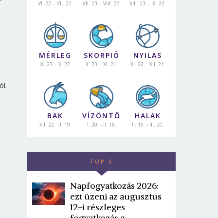
VI. 22. - VII. 22.
VII. 23. - VIII. 22.
VIII. 23. - IX. 22.
MÉRLEG
SKORPIÓ
NYILAS
IX. 23. - X. 22.
X. 23. - XI. 21.
XI. 22. - XII. 21.
y
l.
BAK
VÍZÖNTŐ
HALAK
XII. 22. - I. 19.
I. 20. - II. 18.
II. 19. - III. 20.
TOP 5
Napfogyatkozás 2026:
ezt üzeni az augusztus
12-i részleges
fogyatkozás a