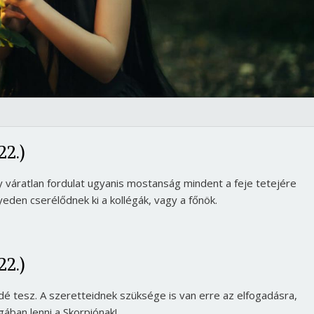
22.)
y váratlan fordulat ugyanis mostanság mindent a feje tetejére
elyeden cserélődnek ki a kollégák, vagy a főnök.
Borsonline bejelentkezés
22.)
E-mail cím vagy felhasználónév
é tesz. A szeretteidnek szüksége is van erre az elfogadásra,
gában lenni a Skorpiónak!