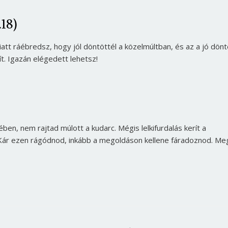
.18)
iatt ráébredsz, hogy jól döntöttél a közelmúltban, és az a jó dön
t. Igazán elégedett lehetsz!
en, nem rajtad múlott a kudarc. Mégis lelkifurdalás kerít a
. Kár ezen rágódnod, inkább a megoldáson kellene fáradoznod. Meg