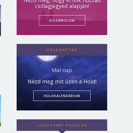
Nézd meg, hogy ki illik hozzád
csillagjegyed alapján!
KISZÁMOLOM
HOLDNAPTÁR
Mai nap
Nézd meg mit üzen a Hold!
HOLDKALENDÁRIUM
LEGUTÓBBI POSZTOK