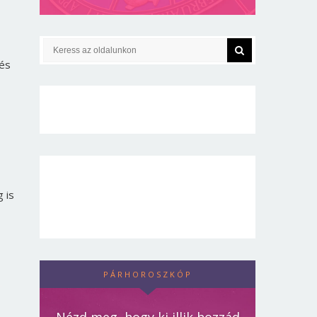
tés
 is
PÁRHOROSZKÓP