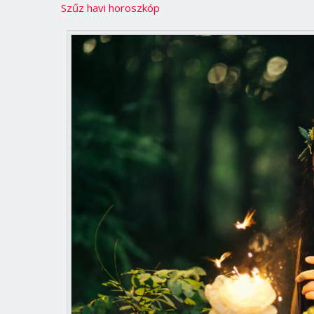
Szűz havi horoszkóp