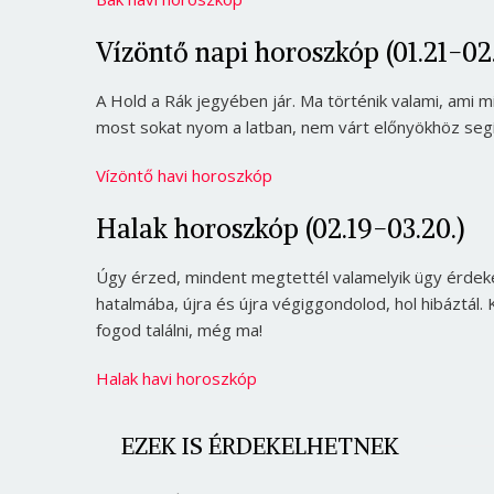
Vízöntő napi horoszkóp (01.21-02
A Hold a Rák jegyében jár. Ma történik valami, ami m
most sokat nyom a latban, nem várt előnyökhöz segí
Vízöntő havi horoszkóp
Halak horoszkóp (02.19-03.20.)
Úgy érzed, mindent megtettél valamelyik ügy érdekéb
hatalmába, újra és újra végiggondolod, hol hibáztál
fogod találni, még ma!
Halak havi horoszkóp
EZEK IS ÉRDEKELHETNEK