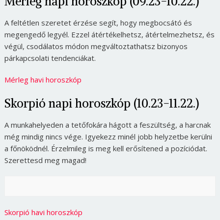
Mérleg napi horoszkóp (09.23-10.22.)
A feltétlen szeretet érzése segít, hogy megbocsátó és
megengedő legyél. Ezzel átértékelhetsz, átértelmezhetsz, és
végül, csodálatos módon megváltoztathatsz bizonyos
párkapcsolati tendenciákat.
Mérleg havi horoszkóp
Skorpió napi horoszkóp (10.23-11.22.)
A munkahelyeden a tetőfokára hágott a feszültség, a harcnak
még mindig nincs vége. Igyekezz minél jobb helyzetbe kerülni
a főnöködnél. Érzelmileg is meg kell erősítened a pozíciódat.
Szerettesd meg magad!
Skorpió havi horoszkóp