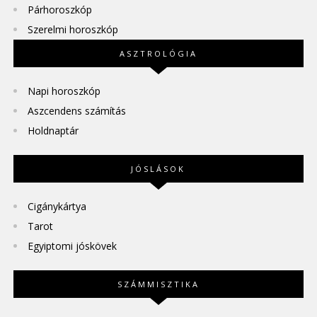
Párhoroszkóp
Szerelmi horoszkóp
ASZTROLÓGIA
Napi horoszkóp
Aszcendens számítás
Holdnaptár
JÓSLÁSOK
Cigánykártya
Tarot
Egyiptomi jóskövek
SZÁMMISZTIKA