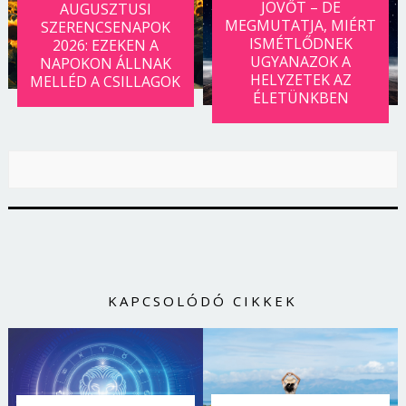
JÖVŐT – DE
AUGUSZTUSI
MEGMUTATJA, MIÉRT
SZERENCSENAPOK
ISMÉTLŐDNEK
2026: EZEKEN A
UGYANAZOK A
NAPOKON ÁLLNAK
HELYZETEK AZ
MELLÉD A CSILLAGOK
ÉLETÜNKBEN
KAPCSOLÓDÓ CIKKEK