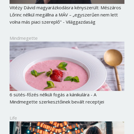
Vitézy Dávid magyarázkodásra kényszerült: Mészáros
Lőrinc nélkül megállna a MÁV – „egyszerűen nem lett
volna más piaci szereplő" - Világgazdaság
Mindmegette
6 sütés-főzés nélküli fogás a kánikulára - A
Mindmegette szerkesztőinek bevált receptjei
Life