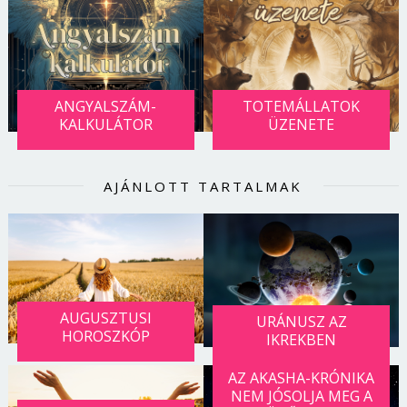
Jelszó
Mégse
Bejelentkezés
ANGYALSZÁM-
TOTEMÁLLATOK
KALKULÁTOR
ÜZENETE
AJÁNLOTT TARTALMAK
AUGUSZTUSI
URÁNUSZ AZ
HOROSZKÓP
IKREKBEN
AZ AKASHA-KRÓNIKA
NEM JÓSOLJA MEG A