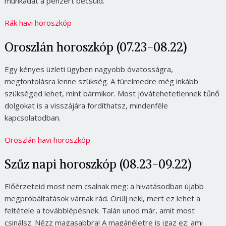
munkádat a pénzért becsüld.
Rák havi horoszkóp
Oroszlán horoszkóp (07.23-08.22)
Egy kényes üzleti ügyben nagyobb óvatosságra,
megfontolásra lenne szükség. A türelmedre még inkább
szükséged lehet, mint bármikor. Most jóvátehetetlennek tűnő
dolgokat is a visszájára fordíthatsz, mindenféle
kapcsolatodban.
Oroszlán havi horoszkóp
Szűz napi horoszkóp (08.23-09.22)
Előérzeteid most nem csalnak meg: a hivatásodban újabb
megpróbáltatások várnak rád. Örülj neki, mert ez lehet a
feltétele a továbblépésnek. Talán unod már, amit most
csinálsz. Nézz magasabbra! A magánéletre is igaz ez: ami