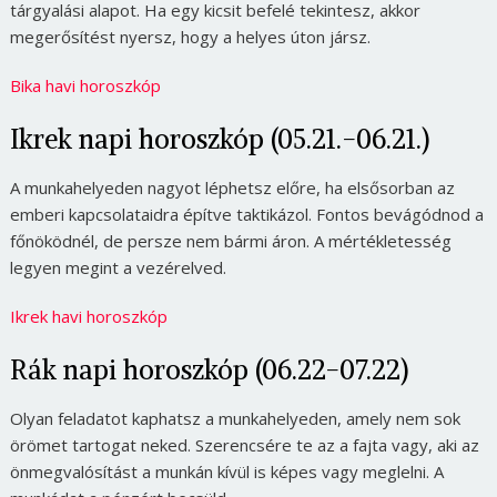
tárgyalási alapot. Ha egy kicsit befelé tekintesz, akkor
megerősítést nyersz, hogy a helyes úton jársz.
Bika havi horoszkóp
Ikrek napi horoszkóp (05.21.-06.21.)
A munkahelyeden nagyot léphetsz előre, ha elsősorban az
emberi kapcsolataidra építve taktikázol. Fontos bevágódnod a
főnöködnél, de persze nem bármi áron. A mértékletesség
legyen megint a vezérelved.
Ikrek havi horoszkóp
Rák napi horoszkóp (06.22-07.22)
Olyan feladatot kaphatsz a munkahelyeden, amely nem sok
örömet tartogat neked. Szerencsére te az a fajta vagy, aki az
önmegvalósítást a munkán kívül is képes vagy meglelni. A