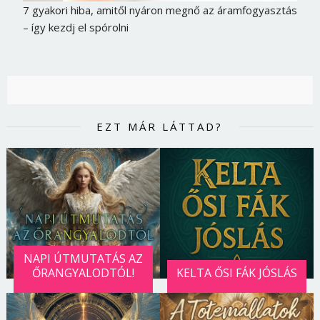
7 gyakori hiba, amitől nyáron megnő az áramfogyasztás
– így kezdj el spórolni
EZT MÁR LÁTTAD?
Borsonline bejelentkezés
NAPI ÚTMUTATÁS AZ
ŐRANGYALODTÓL!
KELTA ŐSI FÁK JÓSLÁS
E-mail cím vagy felhasználónév