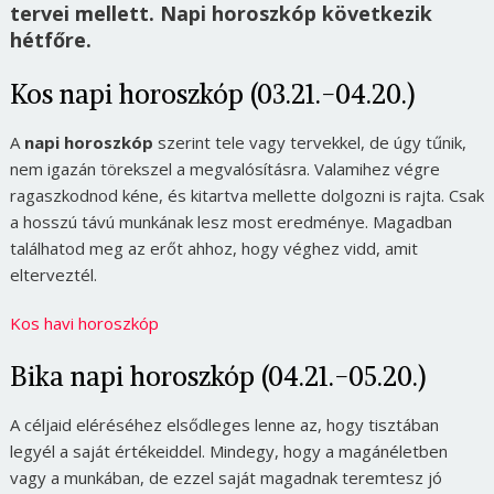
tervei mellett. Napi horoszkóp következik
hétfőre.
Kos napi horoszkóp (03.21.-04.20.)
A
napi horoszkóp
szerint tele vagy tervekkel, de úgy tűnik,
nem igazán törekszel a megvalósításra. Valamihez végre
ragaszkodnod kéne, és kitartva mellette dolgozni is rajta. Csak
a hosszú távú munkának lesz most eredménye. Magadban
találhatod meg az erőt ahhoz, hogy véghez vidd, amit
elterveztél.
Kos havi horoszkóp
Bika napi horoszkóp (04.21.-05.20.)
A céljaid eléréséhez elsődleges lenne az, hogy tisztában
legyél a saját értékeiddel. Mindegy, hogy a magánéletben
vagy a munkában, de ezzel saját magadnak teremtesz jó