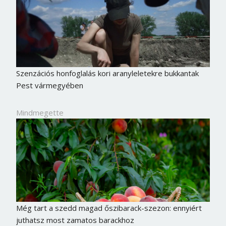
Szenzációs honfoglalás kori aranyleletekre bukkantak
Pest vármegyében
Mindmegette
Még tart a szedd magad őszibarack-szezon: ennyiért
juthatsz most zamatos barackhoz