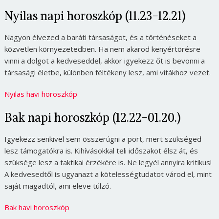
Nyilas napi horoszkóp (11.23-12.21)
Nagyon élvezed a baráti társaságot, és a történéseket a
közvetlen környezetedben. Ha nem akarod kenyértörésre
vinni a dolgot a kedveseddel, akkor igyekezz őt is bevonni a
társasági életbe, különben féltékeny lesz, ami vitákhoz vezet.
Nyilas havi horoszkóp
Bak napi horoszkóp (12.22-01.20.)
Igyekezz senkivel sem összerúgni a port, mert szükséged
lesz támogatókra is. Kihívásokkal teli időszakot élsz át, és
szüksége lesz a taktikai érzékére is. Ne legyél annyira kritikus!
A kedvesedtől is ugyanazt a kötelességtudatot várod el, mint
saját magadtól, ami eleve túlzó.
Bak havi horoszkóp