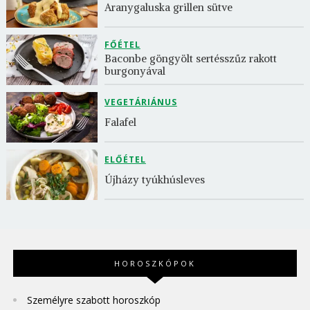
Aranygaluska grillen sütve
FŐÉTEL
Baconbe göngyölt sertésszűz rakott 
burgonyával
VEGETÁRIÁNUS
Falafel
ELŐÉTEL
Újházy tyúkhúsleves
HOROSZKÓPOK
Személyre szabott horoszkóp