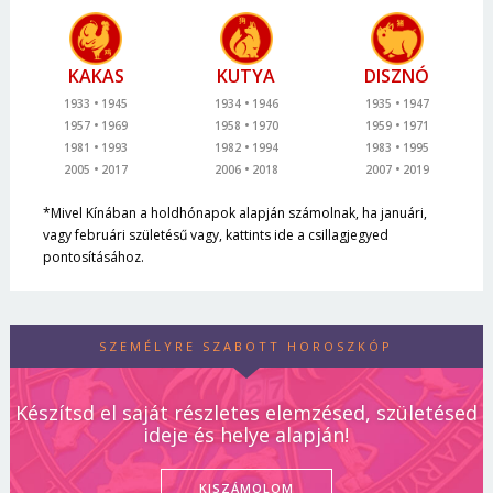
KAKAS
KUTYA
DISZNÓ
1933
1945
1934
1946
1935
1947
1957
1969
1958
1970
1959
1971
1981
1993
1982
1994
1983
1995
2005
2017
2006
2018
2007
2019
*Mivel Kínában a holdhónapok alapján számolnak, ha januári,
vagy februári születésű vagy, kattints ide a csillagjegyed
pontosításához.
SZEMÉLYRE SZABOTT HOROSZKÓP
Készítsd el saját részletes elemzésed, születésed
ideje és helye alapján!
KISZÁMOLOM