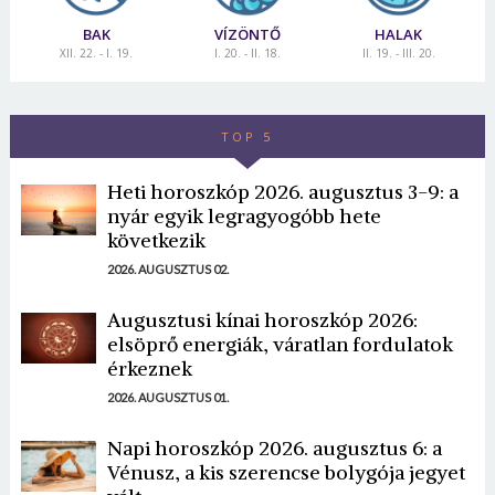
BAK
VÍZÖNTŐ
HALAK
XII. 22. - I. 19.
I. 20. - II. 18.
II. 19. - III. 20.
TOP 5
Heti horoszkóp 2026. augusztus 3-9: a
nyár egyik legragyogóbb hete
következik
2026. AUGUSZTUS 02.
Augusztusi kínai horoszkóp 2026:
elsöprő energiák, váratlan fordulatok
érkeznek
2026. AUGUSZTUS 01.
Napi horoszkóp 2026. augusztus 6: a
Vénusz, a kis szerencse bolygója jegyet