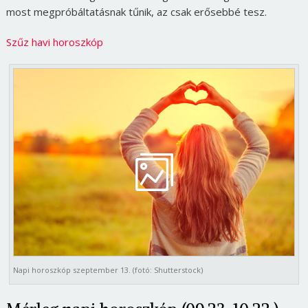
most megpróbáltatásnak tűnik, az csak erősebbé tesz.
Szűz havi horoszkóp
Napi horoszkóp szeptember 13. (fotó: Shutterstock)