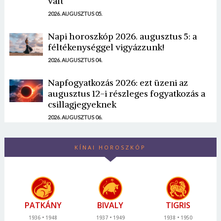
vált
2026. AUGUSZTUS 05.
Napi horoszkóp 2026. augusztus 5: a
féltékenységgel vigyázzunk!
2026. AUGUSZTUS 04.
Napfogyatkozás 2026: ezt üzeni az
augusztus 12-i részleges fogyatkozás a
csillagjegyeknek
2026. AUGUSZTUS 06.
KÍNAI HOROSZKÓP
PATKÁNY
BIVALY
TIGRIS
1936
1948
1937
1949
1938
1950