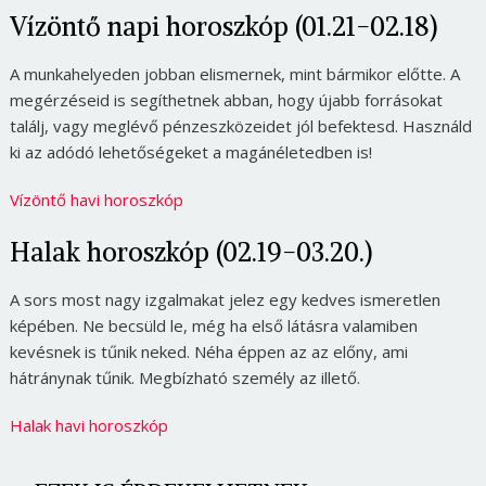
Vízöntő napi horoszkóp (01.21-02.18)
A munkahelyeden jobban elismernek, mint bármikor előtte. A
megérzéseid is segíthetnek abban, hogy újabb forrásokat
találj, vagy meglévő pénzeszközeidet jól befektesd. Használd
ki az adódó lehetőségeket a magánéletedben is!
Vízöntő havi horoszkóp
Halak horoszkóp (02.19-03.20.)
A sors most nagy izgalmakat jelez egy kedves ismeretlen
képében. Ne becsüld le, még ha első látásra valamiben
kevésnek is tűnik neked. Néha éppen az az előny, ami
hátránynak tűnik. Megbízható személy az illető.
Halak havi horoszkóp