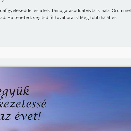
dafigyeléseddel és a lelki támogatásoddal vívtál ki nála. Örömmel
ad. Ha teheted, segítsd őt továbbra is! Még több hálát és
Borsonline bejelentkezés
E-mail cím vagy felhasználónév