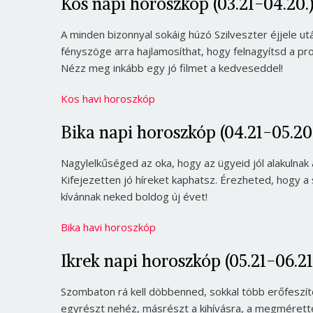
Kos napi horoszkóp (03.21-04.20.
A minden bizonnyal sokáig húzó Szilveszter éjjele u
fényszöge arra hajlamosíthat, hogy felnagyítsd a pr
Nézz meg inkább egy jó filmet a kedveseddel!
Kos havi horoszkóp
Bika napi horoszkóp (04.21-05.20
Nagylelkűséged az oka, hogy az ügyeid jól alakulnak
Kifejezetten jó híreket kaphatsz. Érezheted, hogy a
kívánnak neked boldog új évet!
Bika havi horoszkóp
Ikrek napi horoszkóp (05.21-06.21
Szombaton rá kell döbbenned, sokkal több erőfeszít
egyrészt nehéz, másrészt a kihívásra, a megmérette