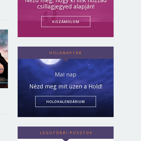
Nézd meg, hogy ki illik hozzád
csillagjegyed alapján!
KISZÁMOLOM
HOLDNAPTÁR
Mai nap
Nézd meg mit üzen a Hold!
HOLDKALENDÁRIUM
LEGUTÓBBI POSZTOK