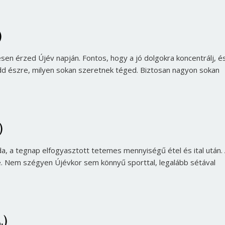
)
en érzed Újév napján. Fontos, hogy a jó dolgokra koncentrálj, é
edd észre, milyen sokan szeretnek téged. Biztosan nagyon sokan
)
da, a tegnap elfogyasztott tetemes mennyiségű étel és ital után.
e. Nem szégyen Újévkor sem könnyű sporttal, legalább sétával
.)