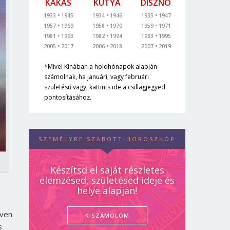
KAKAS
KUTYA
DISZNÓ
1933
1945
1934
1946
1935
1947
1957
1969
1958
1970
1959
1971
1981
1993
1982
1994
1983
1995
2005
2017
2006
2018
2007
2019
*Mivel Kínában a holdhónapok alapján
számolnak, ha januári, vagy februári
születésű vagy, kattints ide a csillagjegyed
pontosításához.
SZEMÉLYRE SZABOTT HOROSZKÓP
Készítsd el saját részletes
elemzésed, születésed ideje és
helye alapján!
őven
KISZÁMOLOM
s