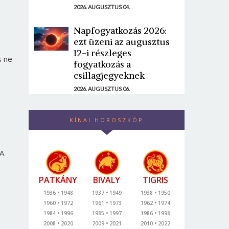
2026. AUGUSZTUS 04.
Napfogyatkozás 2026:
ezt üzeni az augusztus
12-i részleges
s ne
fogyatkozás a
csillagjegyeknek
2026. AUGUSZTUS 06.
KÍNAI HOROSZKÓP
 A
PATKÁNY
BIVALY
TIGRIS
1936
1948
1937
1949
1938
1950
1960
1972
1961
1973
1962
1974
1984
1996
1985
1997
1986
1998
2008
2020
2009
2021
2010
2022