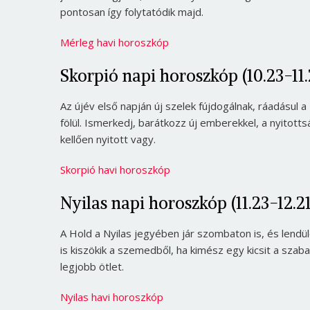
pontosan így folytatódik majd.
Mérleg havi horoszkóp
Skorpió napi horoszkóp (10.23-11.
Az újév első napján új szelek fújdogálnak, ráadásul a
fölül. Ismerkedj, barátkozz új emberekkel, a nyitott
kellően nyitott vagy.
Skorpió havi horoszkóp
Nyilas napi horoszkóp (11.23-12.21
A Hold a Nyilas jegyében jár szombaton is, és lend
is kiszökik a szemedből, ha kimész egy kicsit a szab
legjobb ötlet.
Nyilas havi horoszkóp