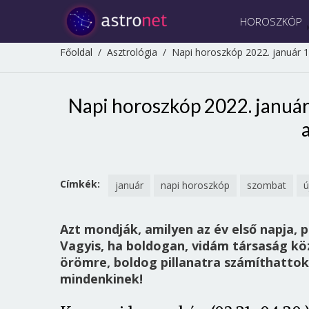
HOROSZKÓP
Főoldal
/
Asztrológia
/
Napi horoszkóp 2022. január 1.
Napi horoszkóp 2022. január 1
Címkék:
január
napi horoszkóp
szombat
ú
Azt mondják, amilyen az év első napja, 
Vagyis, ha boldogan, vidám társaság köz
örömre, boldog pillanatra számíthattok
mindenkinek!