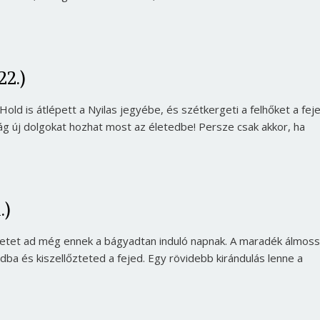
22.)
 Hold is átlépett a Nyilas jegyébe, és szétkergeti a felhőket a fej
ság új dolgokat hozhat most az életedbe! Persze csak akkor, ha
.)
ületet ad még ennek a bágyadtan induló napnak. A maradék álmos
adba és kiszellőzteted a fejed. Egy rövidebb kirándulás lenne a