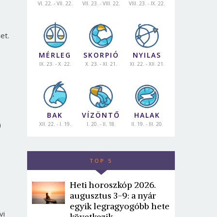
VI. 22. - VII. 22.
VII. 23. - VIII. 22.
VIII. 23. - IX. 22.
et.
MÉRLEG
SKORPIÓ
NYILAS
IX. 23. - X. 22.
X. 23. - XI. 21.
XI. 22. - XII. 21.
BAK
VÍZÖNTŐ
HALAK
n
XII. 22. - I. 19.
I. 20. - II. 18.
II. 19. - III. 20.
TOP 5
Heti horoszkóp 2026.
augusztus 3-9: a nyár
egyik legragyogóbb hete
vi
következik