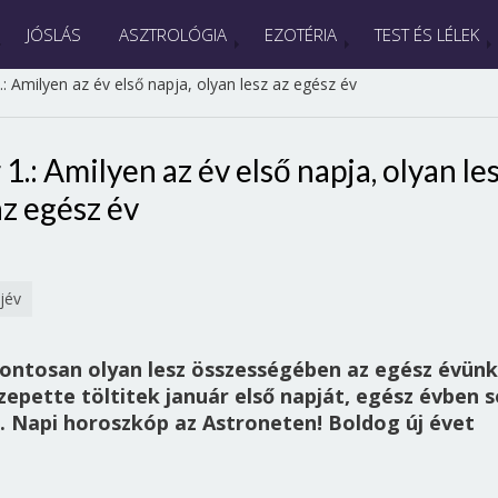
JÓSLÁS
ASZTROLÓGIA
EZOTÉRIA
TEST ÉS LÉLEK
: Amilyen az év első napja, olyan lesz az egész év
.: Amilyen az év első napja, olyan le
az egész év
jév
pontosan olyan lesz összességében az egész évünk
epette töltitek január első napját, egész évben 
. Napi horoszkóp az Astroneten! Boldog új évet