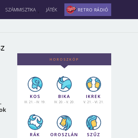
SZÁMMISZTIKA
JÁTÉK
RETRO RÁDIÓ
sz
HOROSZKÓP
KOS
BIKA
IKREK
.
III. 21. - IV. 19.
IV. 20. - V. 20.
V. 21. - VI. 21.
sok
RÁK
OROSZLÁN
SZŰZ