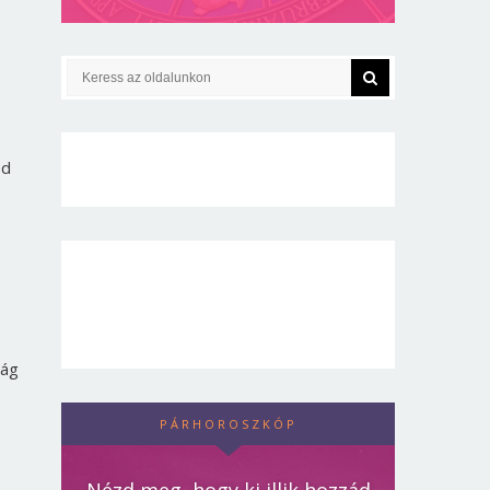
ed
ság
PÁRHOROSZKÓP