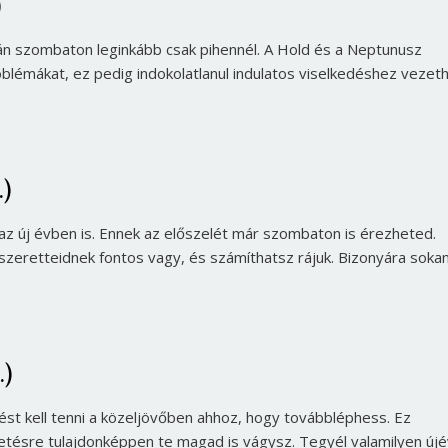
)
tán szombaton leginkább csak pihennél. A Hold és a Neptunusz
oblémákat, ez pedig indokolatlanul indulatos viselkedéshez vezeth
.)
 az új évben is. Ennek az előszelét már szombaton is érezheted.
 szeretteidnek fontos vagy, és számíthatsz rájuk. Bizonyára soka
.)
ést kell tenni a közeljövőben ahhoz, hogy továbbléphess. Ez
tésre tulajdonképpen te magad is vágysz. Tegyél valamilyen újé