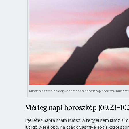
Minden adott a boldog kezdethez a horoszkóp szerint (Shutterst
Mérleg napi horoszkóp (09.23-10.
Ígéretes napra számíthatsz. A reggel sem kínoz a má
jut idő. A legjobb, ha csak olyasmivel foglalkozol sz