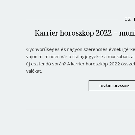
EZ 
Karrier horoszkóp 2022 - munk
Gyönyörűséges és nagyon szerencsés évnek ígérkez
vajon mi minden vár a csillagjegyekre a munkában, a
új esztendő során? A karrier horoszkóp 2022 összef
valókat.
TOVÁBB OLVASOM