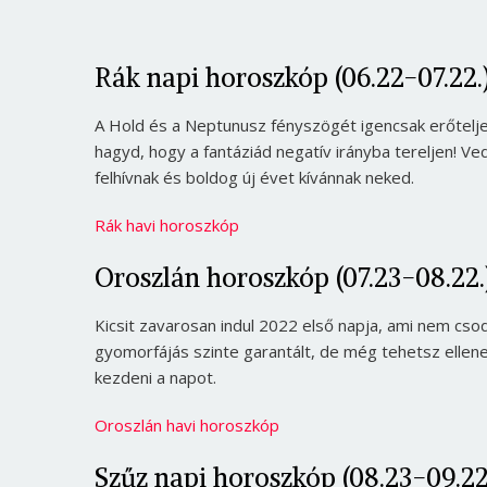
Rák napi horoszkóp (06.22-07.22.
A Hold és a Neptunusz fényszögét igencsak erőteljes
hagyd, hogy a fantáziád negatív irányba tereljen! V
felhívnak és boldog új évet kívánnak neked.
Rák havi horoszkóp
Oroszlán horoszkóp (07.23-08.22.
Kicsit zavarosan indul 2022 első napja, ami nem cso
gyomorfájás szinte garantált, de még tehetsz ellen
kezdeni a napot.
Oroszlán havi horoszkóp
Szűz napi horoszkóp (08.23-09.22