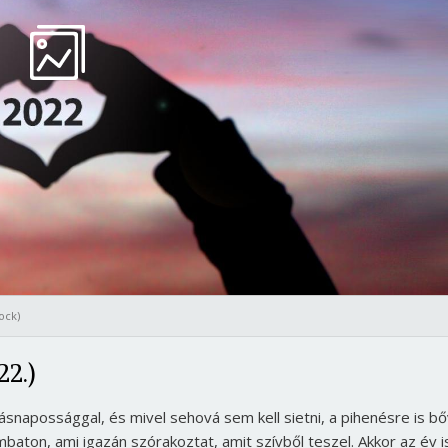
Jelszó
Mégse
Bejelentkezés
ock)
22.)
snapossággal, és mivel sehová sem kell sietni, a pihenésre is b
ombaton, ami igazán szórakoztat, amit szívből teszel. Akkor az év i