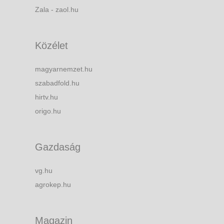
Zala - zaol.hu
Közélet
magyarnemzet.hu
szabadfold.hu
hirtv.hu
origo.hu
Gazdaság
vg.hu
agrokep.hu
Magazin