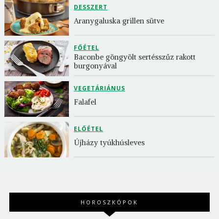
DESSZERT
Aranygaluska grillen sütve
FŐÉTEL
Baconbe göngyölt sertésszűz rakott 
burgonyával
VEGETÁRIÁNUS
Falafel
ELŐÉTEL
Újházy tyúkhúsleves
HOROSZKÓPOK