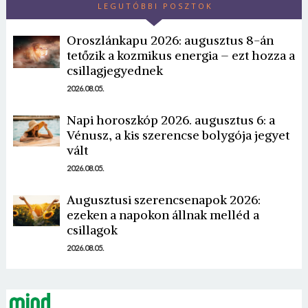
LEGUTÓBBI POSZTOK
Oroszlánkapu 2026: augusztus 8-án
tetőzik a kozmikus energia – ezt hozza a
csillagjegyednek
2026.08.05.
Napi horoszkóp 2026. augusztus 6: a
Borsonline bejelentkezés
Vénusz, a kis szerencse bolygója jegyet
vált
E-mail cím vagy felhasználónév
2026.08.05.
Augusztusi szerencsenapok 2026:
Jelszó
ezeken a napokon állnak melléd a
csillagok
2026.08.05.
Mégse
Bejelentkezés