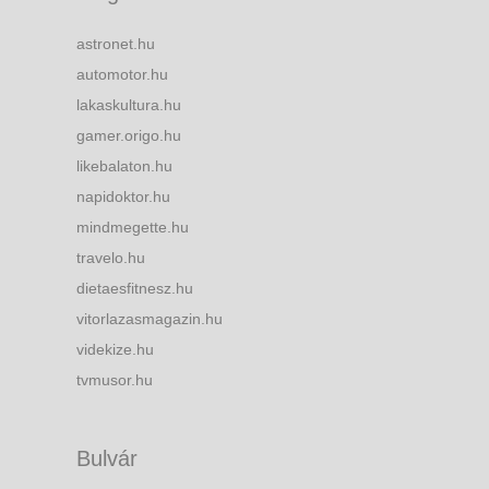
astronet.hu
automotor.hu
lakaskultura.hu
gamer.origo.hu
likebalaton.hu
napidoktor.hu
mindmegette.hu
travelo.hu
dietaesfitnesz.hu
vitorlazasmagazin.hu
videkize.hu
tvmusor.hu
Bulvár