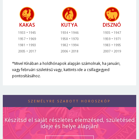
KAKAS
KUTYA
DISZNÓ
1933
1945
1934
1946
1935
1947
1957
1969
1958
1970
1959
1971
1981
1993
1982
1994
1983
1995
2005
2017
2006
2018
2007
2019
*Mivel Kínában a holdhónapok alapján számolnak, ha januári,
vagy februári születésű vagy, kattints ide a csillagjegyed
pontosításához.
SZEMÉLYRE SZABOTT HOROSZKÓP
Készítsd el saját részletes elemzésed, születésed
ideje és helye alapján!