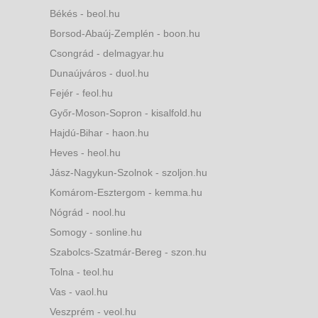
Békés - beol.hu
Borsod-Abaúj-Zemplén - boon.hu
Csongrád - delmagyar.hu
Dunaújváros - duol.hu
Fejér - feol.hu
Győr-Moson-Sopron - kisalfold.hu
Hajdú-Bihar - haon.hu
Heves - heol.hu
Jász-Nagykun-Szolnok - szoljon.hu
Komárom-Esztergom - kemma.hu
Nógrád - nool.hu
Somogy - sonline.hu
Szabolcs-Szatmár-Bereg - szon.hu
Tolna - teol.hu
Vas - vaol.hu
Veszprém - veol.hu