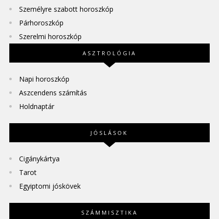
Személyre szabott horoszkóp
Párhoroszkóp
Szerelmi horoszkóp
ASZTROLÓGIA
Napi horoszkóp
Aszcendens számítás
Holdnaptár
JÓSLÁSOK
Cigánykártya
Tarot
Egyiptomi jóskövek
SZÁMMISZTIKA