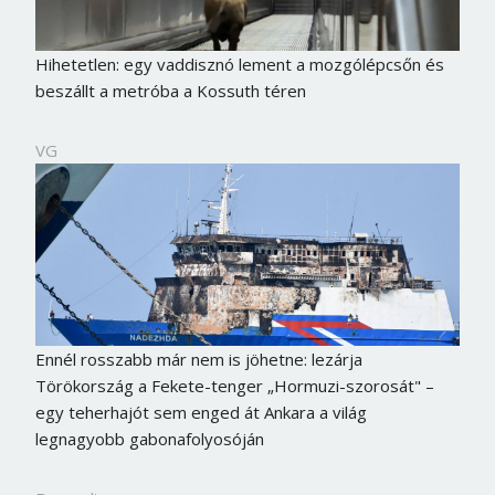
Hihetetlen: egy vaddisznó lement a mozgólépcsőn és
beszállt a metróba a Kossuth téren
VG
Ennél rosszabb már nem is jöhetne: lezárja
Törökország a Fekete-tenger „Hormuzi-szorosát" –
egy teherhajót sem enged át Ankara a világ
legnagyobb gabonafolyosóján