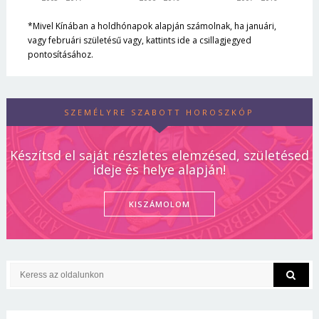
*Mivel Kínában a holdhónapok alapján számolnak, ha januári,
vagy februári születésű vagy, kattints ide a csillagjegyed
pontosításához.
SZEMÉLYRE SZABOTT HOROSZKÓP
Készítsd el saját részletes elemzésed, születésed
ideje és helye alapján!
KISZÁMOLOM