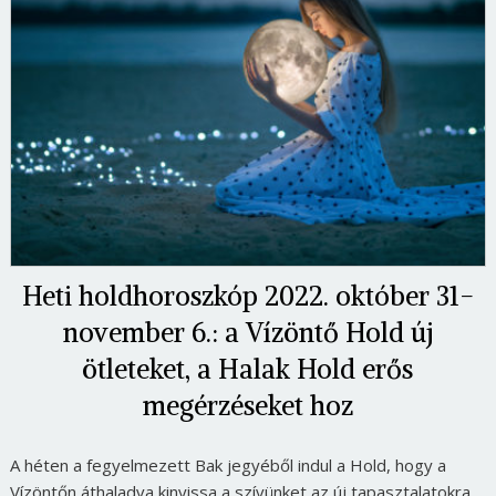
Heti holdhoroszkóp 2022. október 31-
november 6.: a Vízöntő Hold új
ötleteket, a Halak Hold erős
megérzéseket hoz
A héten a fegyelmezett Bak jegyéből indul a Hold, hogy a
Vízöntőn áthaladva kinyissa a szívünket az új tapasztalatokra.