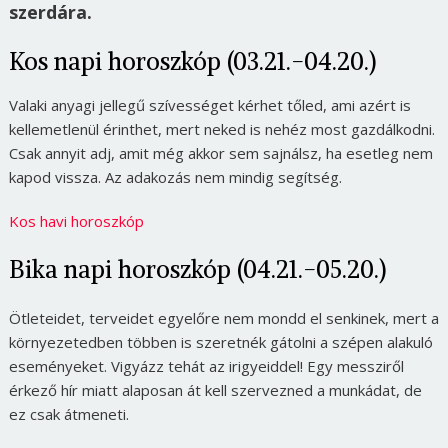
szerdára.
Kos napi horoszkóp (03.21.-04.20.)
Valaki anyagi jellegű szívességet kérhet tőled, ami azért is
kellemetlenül érinthet, mert neked is nehéz most gazdálkodni.
Csak annyit adj, amit még akkor sem sajnálsz, ha esetleg nem
kapod vissza. Az adakozás nem mindig segítség.
Kos havi horoszkóp
Bika napi horoszkóp (04.21.-05.20.)
Ötleteidet, terveidet egyelőre nem mondd el senkinek, mert a
környezetedben többen is szeretnék gátolni a szépen alakuló
eseményeket. Vigyázz tehát az irigyeiddel! Egy messziről
érkező hír miatt alaposan át kell szervezned a munkádat, de
ez csak átmeneti.