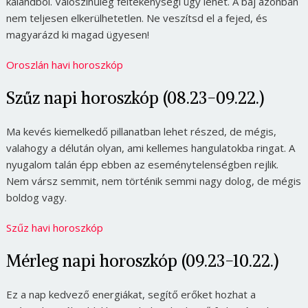
kalandból. Valószínűleg féltékenységi ügy lehet. A baj azonban
nem teljesen elkerülhetetlen. Ne veszítsd el a fejed, és
magyarázd ki magad ügyesen!
Oroszlán havi horoszkóp
Szűz napi horoszkóp (08.23-09.22.)
Ma kevés kiemelkedő pillanatban lehet részed, de mégis,
valahogy a délután olyan, ami kellemes hangulatokba ringat. A
nyugalom talán épp ebben az eseménytelenségben rejlik.
Nem vársz semmit, nem történik semmi nagy dolog, de mégis
boldog vagy.
Szűz havi horoszkóp
Mérleg napi horoszkóp (09.23-10.22.)
Ez a nap kedvező energiákat, segítő erőket hozhat a