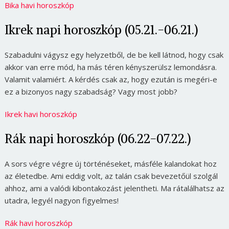
Bika havi horoszkóp
Ikrek napi horoszkóp (05.21.-06.21.)
Szabadulni vágysz egy helyzetből, de be kell látnod, hogy csak
akkor van erre mód, ha más téren kényszerülsz lemondásra.
Valamit valamiért. A kérdés csak az, hogy ezután is megéri-e
ez a bizonyos nagy szabadság? Vagy most jobb?
Ikrek havi horoszkóp
Rák napi horoszkóp (06.22-07.22.)
A sors végre végre új történéseket, másféle kalandokat hoz
az életedbe. Ami eddig volt, az talán csak bevezetőül szolgál
ahhoz, ami a valódi kibontakozást jelentheti. Ma rátalálhatsz az
utadra, legyél nagyon figyelmes!
Rák havi horoszkóp