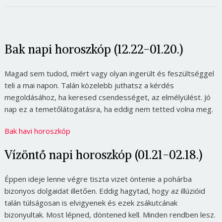
Bak napi horoszkóp (12.22-01.20.)
Magad sem tudod, miért vagy olyan ingerült és feszültséggel
teli a mai napon. Talán közelebb juthatsz a kérdés
megoldásához, ha keresed csendességet, az elmélyülést. Jó
nap ez a temetőlátogatásra, ha eddig nem tetted volna meg.
Bak havi horoszkóp
Vízöntő napi horoszkóp (01.21-02.18.)
Éppen ideje lenne végre tiszta vizet öntenie a pohárba
bizonyos dolgaidat illetően. Eddig hagytad, hogy az illúzióid
talán túlságosan is elvigyenek és ezek zsákutcának
bizonyultak. Most lépned, döntened kell. Minden rendben lesz.