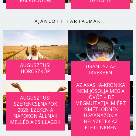
KALKULÁTOR
ÜZENETE
AJÁNLOTT TARTALMAK
AUGUSZTUSI
URÁNUSZ AZ
HOROSZKÓP
IKREKBEN
AZ AKASHA-KRÓNIKA
NEM JÓSOLJA MEG A
JÖVŐT – DE
AUGUSZTUSI
MEGMUTATJA, MIÉRT
SZERENCSENAPOK
ISMÉTLŐDNEK
2026: EZEKEN A
UGYANAZOK A
NAPOKON ÁLLNAK
HELYZETEK AZ
MELLÉD A CSILLAGOK
ÉLETÜNKBEN