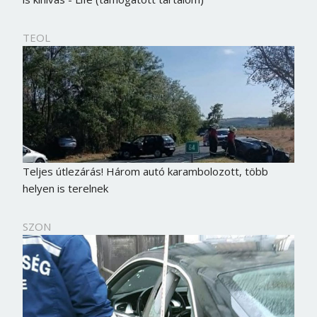
TEOL
Teljes útlezárás! Három autó karambolozott, több
helyen is terelnek
SZON