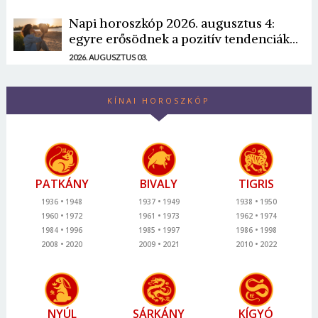
Napi horoszkóp 2026. augusztus 4:
egyre erősödnek a pozitív tendenciák...
2026. AUGUSZTUS 03.
KÍNAI HOROSZKÓP
PATKÁNY
BIVALY
TIGRIS
1936
1948
1937
1949
1938
1950
1960
1972
1961
1973
1962
1974
1984
1996
1985
1997
1986
1998
2008
2020
2009
2021
2010
2022
NYÚL
SÁRKÁNY
KÍGYÓ