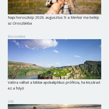
Napi horoszkóp 2026. augusztus 9: a Merkúr ma belép
az Oroszlánba
Borsonline
Borsonline bejelentkezés
Valóra válhat a bibliai apokaliptikus prófécia, ha kiszárad
ez a folyó
E-mail cím vagy felhasználónév
Life