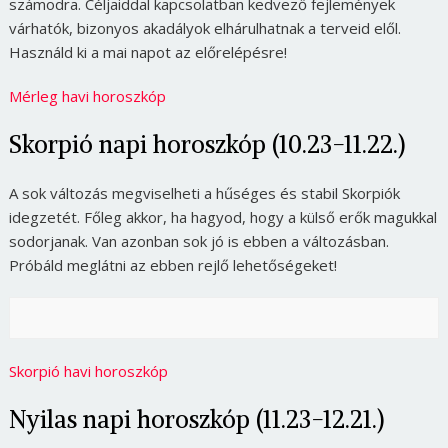
számodra. Céljaiddal kapcsolatban kedvező fejlemények
várhatók, bizonyos akadályok elhárulhatnak a terveid elől.
Használd ki a mai napot az előrelépésre!
Mérleg havi horoszkóp
Skorpió napi horoszkóp (10.23-11.22.)
A sok változás megviselheti a hűséges és stabil Skorpiók
idegzetét. Főleg akkor, ha hagyod, hogy a külső erők magukkal
sodorjanak. Van azonban sok jó is ebben a változásban.
Próbáld meglátni az ebben rejlő lehetőségeket!
Skorpió havi horoszkóp
Nyilas napi horoszkóp (11.23-12.21.)