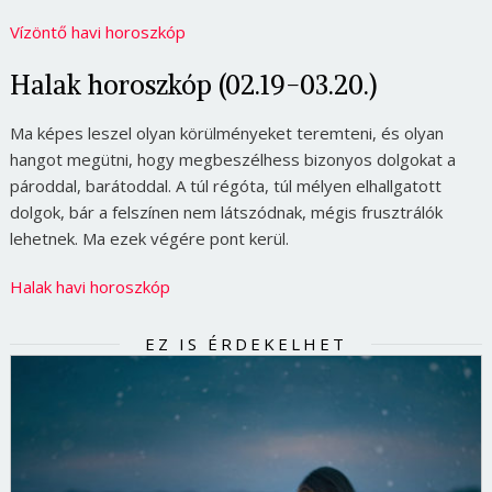
Vízöntő havi horoszkóp
Halak horoszkóp (02.19-03.20.)
Ma képes leszel olyan körülményeket teremteni, és olyan
hangot megütni, hogy megbeszélhess bizonyos dolgokat a
pároddal, barátoddal. A túl régóta, túl mélyen elhallgatott
dolgok, bár a felszínen nem látszódnak, mégis frusztrálók
lehetnek. Ma ezek végére pont kerül.
Halak havi horoszkóp
EZ IS ÉRDEKELHET