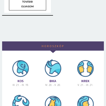
TOVÁBB
OLVASOM
HOROSZKÓP
KOS
BIKA
IKREK
III. 21. - IV. 19.
IV. 20. - V. 20.
V. 21. - VI. 21.