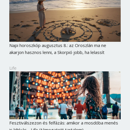
Jelszó
Mégse
Bejelentkezés
Napi horoszkóp augusztus 8.: az Oroszlán ma ne
akarjon hasznos lenni, a Skorpió jobb, ha lelassít
Life
Fesztiválszezon és felfázás: amikor a mosdóba menés
is kihívás - Life (támogatott tartalom)