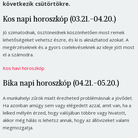
következik csütörtökre.
Kos napi horoszkóp (03.21.-04.20.)
Jó szimatodnak, ösztöneidnek köszönhetően most remek
lehetőségeket vehetsz észre, és ki is aknázhatod azokat. A
megérzéseknek és a gyors cselekvéseknek az ideje jött most
el a számodra.
Kos havi horoszkóp
Bika napi horoszkóp (04.21.-05.20.)
A munkahelyi zűrök miatt érezheted problémásnak a jövődet.
Ha azonban amúgy sem vagy elégedett azzal, amit van, ha a
lelked mélyén érzed, hogy valójában többre vagy hivatott,
akkor még hálás is lehetsz annak, hogy az állóvizeket valami
megmozgatja.