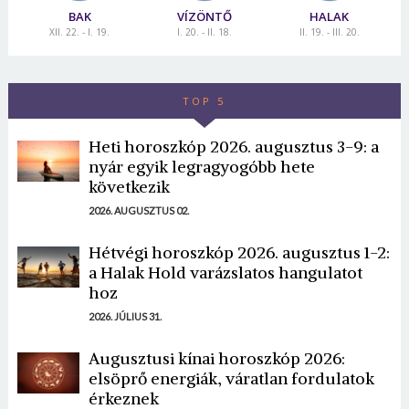
BAK
VÍZÖNTŐ
HALAK
XII. 22. - I. 19.
I. 20. - II. 18.
II. 19. - III. 20.
TOP 5
Heti horoszkóp 2026. augusztus 3-9: a
nyár egyik legragyogóbb hete
következik
2026. AUGUSZTUS 02.
Hétvégi horoszkóp 2026. augusztus 1-2:
a Halak Hold varázslatos hangulatot
hoz
2026. JÚLIUS 31.
Augusztusi kínai horoszkóp 2026:
elsöprő energiák, váratlan fordulatok
érkeznek