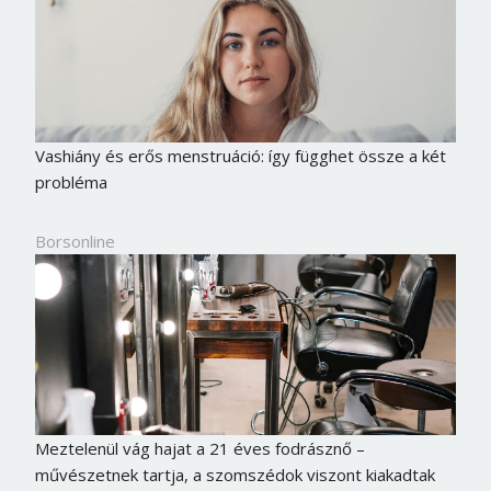
Vashiány és erős menstruáció: így függhet össze a két
probléma
Borsonline
Borsonline bejelentkezés
E-mail cím vagy felhasználónév
Meztelenül vág hajat a 21 éves fodrásznő –
művészetnek tartja, a szomszédok viszont kiakadtak