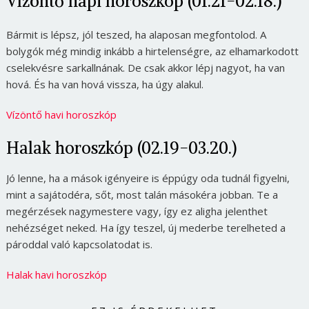
Vízöntő napi horoszkóp (01.21-02.18.)
Bármit is lépsz, jól teszed, ha alaposan megfontolod. A
bolygók még mindig inkább a hirtelenségre, az elhamarkodott
cselekvésre sarkallnának. De csak akkor lépj nagyot, ha van
hová. És ha van hová vissza, ha úgy alakul.
Vízöntő havi horoszkóp
Halak horoszkóp (02.19-03.20.)
Jó lenne, ha a mások igényeire is éppúgy oda tudnál figyelni,
mint a sajátodéra, sőt, most talán másokéra jobban. Te a
megérzések nagymestere vagy, így ez aligha jelenthet
nehézséget neked. Ha így teszel, új mederbe terelheted a
pároddal való kapcsolatodat is.
Halak havi horoszkóp