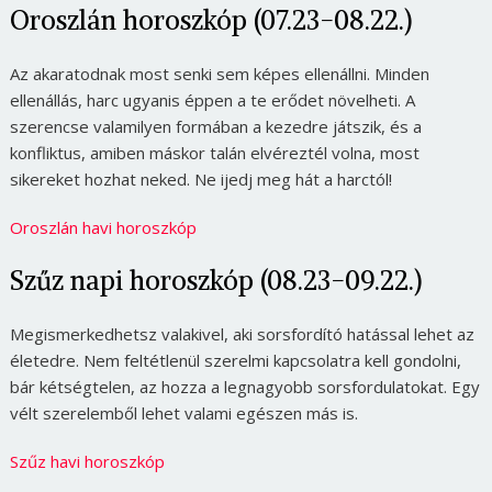
Oroszlán horoszkóp (07.23-08.22.)
Az akaratodnak most senki sem képes ellenállni. Minden
ellenállás, harc ugyanis éppen a te erődet növelheti. A
szerencse valamilyen formában a kezedre játszik, és a
konfliktus, amiben máskor talán elvéreztél volna, most
sikereket hozhat neked. Ne ijedj meg hát a harctól!
Oroszlán havi horoszkóp
Szűz napi horoszkóp (08.23-09.22.)
Megismerkedhetsz valakivel, aki sorsfordító hatással lehet az
életedre. Nem feltétlenül szerelmi kapcsolatra kell gondolni,
bár kétségtelen, az hozza a legnagyobb sorsfordulatokat. Egy
vélt szerelemből lehet valami egészen más is.
Szűz havi horoszkóp