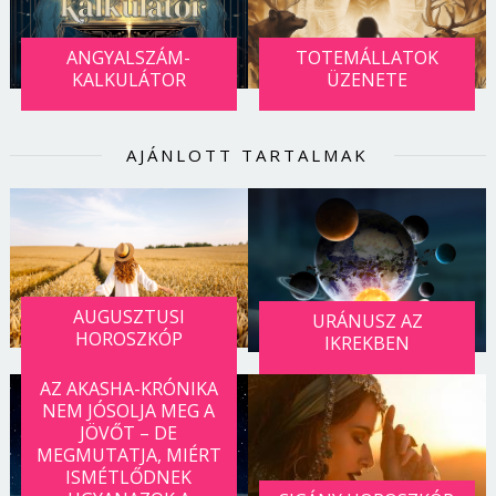
ANGYALSZÁM-
TOTEMÁLLATOK
KALKULÁTOR
ÜZENETE
AJÁNLOTT TARTALMAK
AUGUSZTUSI
URÁNUSZ AZ
HOROSZKÓP
IKREKBEN
AZ AKASHA-KRÓNIKA
NEM JÓSOLJA MEG A
JÖVŐT – DE
MEGMUTATJA, MIÉRT
ISMÉTLŐDNEK