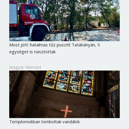
Most jött: hatalmas tűz pusztít Tatabányán, 5
egységet is riasztottak
Magyar Nemzet
Templomokban tomboltak vandálok