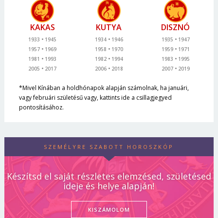
KAKAS
KUTYA
DISZNÓ
1933
1945
1934
1946
1935
1947
1957
1969
1958
1970
1959
1971
1981
1993
1982
1994
1983
1995
2005
2017
2006
2018
2007
2019
*Mivel Kínában a holdhónapok alapján számolnak, ha januári,
vagy februári születésű vagy, kattints ide a csillagjegyed
pontosításához.
SZEMÉLYRE SZABOTT HOROSZKÓP
Készítsd el saját részletes elemzésed, születésed
ideje és helye alapján!
KISZÁMOLOM