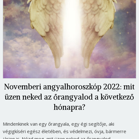
Novemberi angyalhoroszkóp 2022: mit
üzen neked az őrangyalod a következő
hónapra?
Mindenkinek van egy őrangyala, egy égi segítője, aki
végigkíséri egész életében, és védelmezi, óvja, bármerre
járjon is. Nézd meg, mit üzen neked az őrangyalod