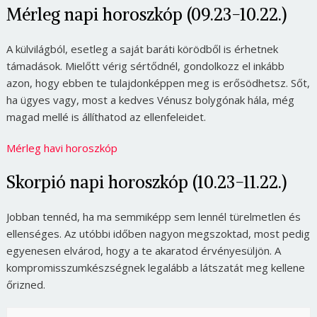
Mérleg napi horoszkóp (09.23-10.22.)
A külvilágból, esetleg a saját baráti körödből is érhetnek
támadások. Mielőtt vérig sértődnél, gondolkozz el inkább
azon, hogy ebben te tulajdonképpen meg is erősödhetsz. Sőt,
ha ügyes vagy, most a kedves Vénusz bolygónak hála, még
magad mellé is állíthatod az ellenfeleidet.
Mérleg havi horoszkóp
Skorpió napi horoszkóp (10.23-11.22.)
Jobban tennéd, ha ma semmiképp sem lennél türelmetlen és
ellenséges. Az utóbbi időben nagyon megszoktad, most pedig
egyenesen elvárod, hogy a te akaratod érvényesüljön. A
kompromisszumkészségnek legalább a látszatát meg kellene
őrizned.