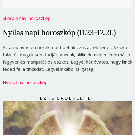
Skorpió havi horoszkóp
Nyilas napi horoszkóp (11.23-12.21.)
Az ármányos emberek most behálózzák az életedet. Az okot
talán ők maguk sem tudják. Vannak, akiknek minden információ
fegyver és manipulációs eszköz. Legyél hát óvatos, hogy kinek
feded fel a titkaidat. Legyél inkább hallgatag!
Nyilas havi horoszkóp
EZ IS ÉRDEKELHET