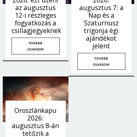
2026.
2026: ezt üzeni
augusztus 7: a
az augusztus
Nap és a
12-i részleges
Szaturnusz
fogyatkozás a
trigonja égi
csillagjegyeknek
ajándékot
TOVÁBB
jelent
OLVASOM
TOVÁBB
OLVASOM
Oroszlánkapu
2026:
augusztus 8-án
tetőzik a