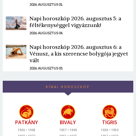
2026. AUGUSZTUS 01.
Napi horoszkóp 2026. augusztus 5: a
féltékenységgel vigyázzunk!
2026. AUGUSZTUS 04.
Napi horoszkóp 2026. augusztus 6: a
Vénusz, a kis szerencse bolygója jegyet
vált
2026. AUGUSZTUS 05.
KÍNAI HOROSZKÓP
PATKÁNY
BIVALY
TIGRIS
1936
1948
1937
1949
1938
1950