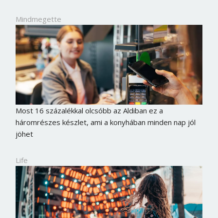
Jelszó
Mindmegette
Mégse
Bejelentkezés
Most 16 százalékkal olcsóbb az Aldiban ez a
háromrészes készlet, ami a konyhában minden nap jól
jöhet
Life