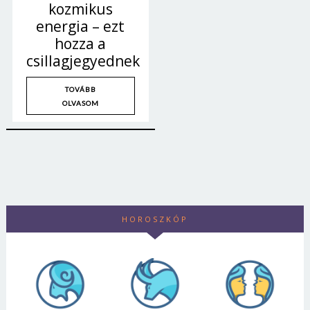
kozmikus
energia – ezt
hozza a
csillagjegyednek
TOVÁBB
OLVASOM
HOROSZKÓP