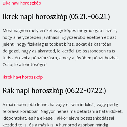
Bika havi horoszkóp
Ikrek napi horoszkóp (05.21.-06.21.)
Most nagyon mély erőket vagy képes megmozgatni azért,
hogy a helyzeteden javíthass. Egyszerűbb esetben ez azt
jelenti, hogy fizikailag is többet bírsz, sokat és kitartóan
dolgozol, nagy az akaratod, lelkierőd. De ösztönösen rá is
tudsz érezni a pénzforrásra, amely a jövőben pénzt hozhat.
Csapj le a lehetőségre!
Ikrek havi horoszkóp
Rák napi horoszkóp (06.22-07.22.)
A mai napon jobb lenne, ha vagy el sem indulnál, vagy pedig
félórával korábban. Nagyon nehéz ma betartani a határidőket,
időpontokat, és ha elkésel, akkor eleve bosszankodással
kezded te is, és a másik is. A humorod azonban mindig