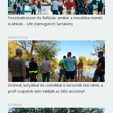
Fesztiválszezon és felfázás: amikor a mosdóba menés
is kihívás - Life (támogatott tartalom)
KISALFOLD
Drónnal, kutyákkal és csónakkal is keresték Gizi nénit, a
profi csapatok sem találják az idős asszonyt
KEMMA