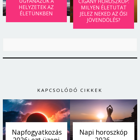
UGYANAZOK A
CIGÁNY HOROSZKÓP:
HELYZETEK AZ
MILYEN ÉLETUTAT
ÉLETÜNKBEN
JELEZ NEKED AZ ŐSI
JÖVENDÖLÉS?
KAPCSOLÓDÓ CIKKEK
Napi horoszkóp
Napfogyatkozás