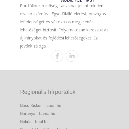
Portfóliónk minőségi tartalmat jelent minden
olvasó számára. Egyedülálló elérést, országos
lefedettséget és változatos megjelenési
lehetőséget biztosít. Folyamatosan keressük az
új irányokat és fejlődési lehetőségeket. Ez
jövőnk záloga.
Regionális hírportálok
Bács-Kiskun - baon.hu
Baranya - bama.hu
Békés - beol.hu