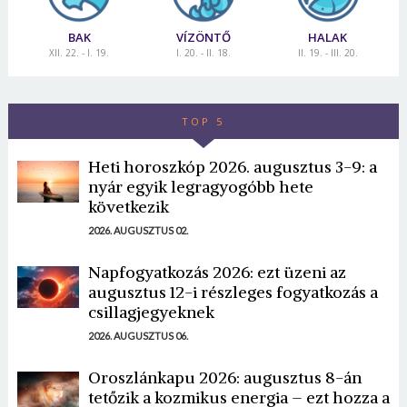
BAK
VÍZÖNTŐ
HALAK
XII. 22. - I. 19.
I. 20. - II. 18.
II. 19. - III. 20.
TOP 5
Heti horoszkóp 2026. augusztus 3-9: a
nyár egyik legragyogóbb hete
következik
2026. AUGUSZTUS 02.
Napfogyatkozás 2026: ezt üzeni az
augusztus 12-i részleges fogyatkozás a
csillagjegyeknek
2026. AUGUSZTUS 06.
Oroszlánkapu 2026: augusztus 8-án
tetőzik a kozmikus energia – ezt hozza a