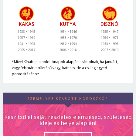
KAKAS
KUTYA
DISZNÓ
1933
1945
1934
1946
1935
1947
1957
1969
1958
1970
1959
1971
1981
1993
1982
1994
1983
1995
2005
2017
2006
2018
2007
2019
*Mivel Kínában a holdhónapok alapján számolnak, ha januári,
vagy februári születésű vagy, kattints ide a csillagjegyed
pontosításához.
SZEMÉLYRE SZABOTT HOROSZKÓP
Készítsd el saját részletes elemzésed, születésed
ideje és helye alapján!