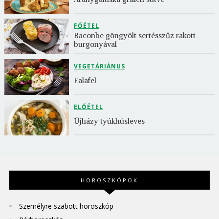
FŐÉTEL
Baconbe göngyölt sertésszűz rakott 
burgonyával
VEGETÁRIÁNUS
Falafel
ELŐÉTEL
Újházy tyúkhúsleves
HOROSZKÓPOK
Személyre szabott horoszkóp