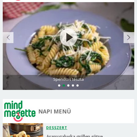
Spenótos tészta
NAPI MENÜ
DESSZERT
Aranygaluska grillen sütve