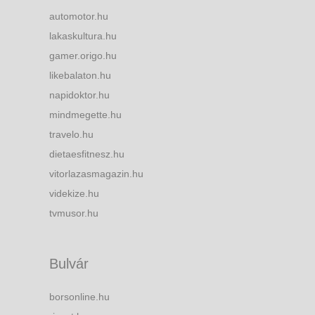
automotor.hu
lakaskultura.hu
gamer.origo.hu
likebalaton.hu
napidoktor.hu
mindmegette.hu
travelo.hu
dietaesfitnesz.hu
vitorlazasmagazin.hu
videkize.hu
tvmusor.hu
Bulvár
borsonline.hu