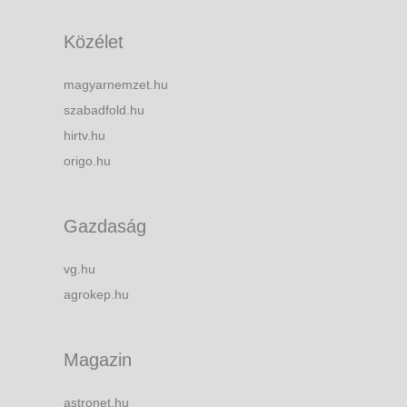
Közélet
magyarnemzet.hu
szabadfold.hu
hirtv.hu
origo.hu
Gazdaság
vg.hu
agrokep.hu
Magazin
astronet.hu