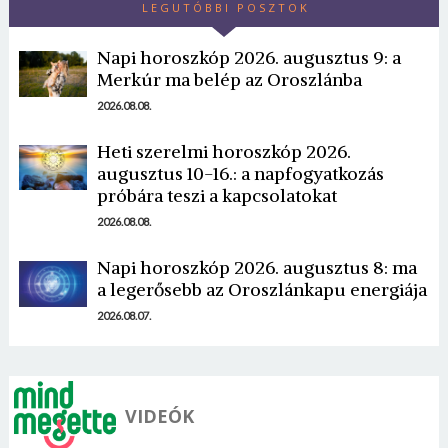
LEGUTÓBBI POSZTOK
Napi horoszkóp 2026. augusztus 9: a
Merkúr ma belép az Oroszlánba
2026.08.08.
Heti szerelmi horoszkóp 2026.
Borsonline bejelentkezés
augusztus 10-16.: a napfogyatkozás
próbára teszi a kapcsolatokat
E-mail cím vagy felhasználónév
2026.08.08.
Napi horoszkóp 2026. augusztus 8: ma
Jelszó
a legerősebb az Oroszlánkapu energiája
2026.08.07.
Mégse
Bejelentkezés
VIDEÓK