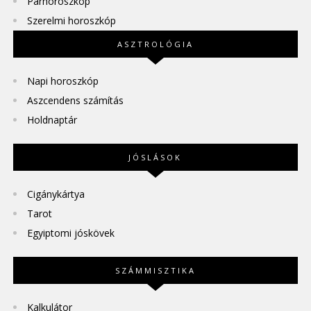
Párhoroszkóp
Szerelmi horoszkóp
ASZTROLÓGIA
Napi horoszkóp
Aszcendens számítás
Holdnaptár
JÓSLÁSOK
Cigánykártya
Tarot
Egyiptomi jóskövek
SZÁMMISZTIKA
Kalkulátor