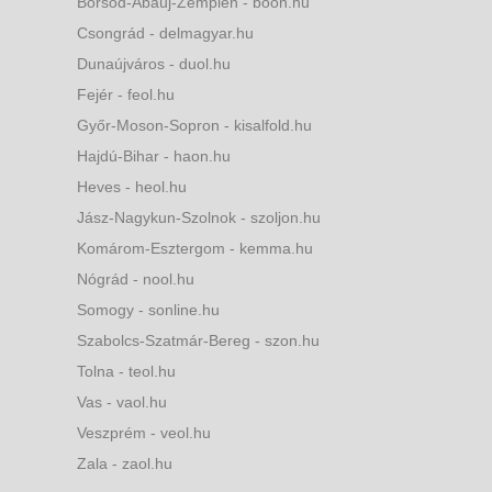
Borsod-Abaúj-Zemplén - boon.hu
Csongrád - delmagyar.hu
Dunaújváros - duol.hu
Fejér - feol.hu
Győr-Moson-Sopron - kisalfold.hu
Hajdú-Bihar - haon.hu
Heves - heol.hu
Jász-Nagykun-Szolnok - szoljon.hu
Komárom-Esztergom - kemma.hu
Nógrád - nool.hu
Somogy - sonline.hu
Szabolcs-Szatmár-Bereg - szon.hu
Tolna - teol.hu
Vas - vaol.hu
Veszprém - veol.hu
Zala - zaol.hu