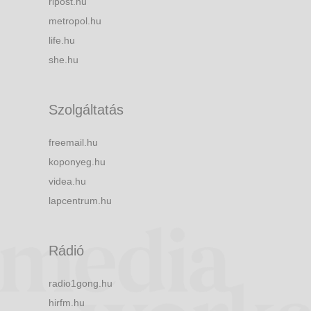
ripost.hu
metropol.hu
life.hu
she.hu
Szolgáltatás
freemail.hu
koponyeg.hu
videa.hu
lapcentrum.hu
Rádió
radio1gong.hu
hirfm.hu