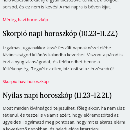
sorsod, és ez nem is kevés! A mai napra is bőven kijut.
Mérleg havi horoszkóp
Skorpió napi horoszkóp (10.23-11.22.)
Izgalmas, ugyanakkor kissé feszült napnak nézel elébe.
Kíváncsiságod különös kalandba keverhet. Viszont a párod is
érzi a nyugtalanságodat, és felébredhet benne a
féltékenység. Tegyél ez ellen, biztosítsd az érzéseidről!
Skorpió havi horoszkóp
Nyilas napi horoszkóp (11.23-12.21.)
Most minden kívánságod teljesülhet, főleg akkor, ha nem ülsz
tétlenül, és teszel is valamit azért, hogy előremozdítsd az
ügyeidet! Fogalmazd meg pontosan, hogy mit is akarsz elérni
a következő napokban, és haladj előre kitartóan!