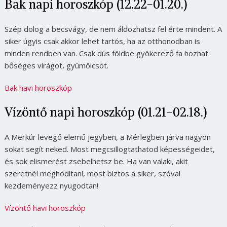
Bak napi horoszkóp (12.22-01.20.)
Szép dolog a becsvágy, de nem áldozhatsz fel érte mindent. A
siker úgyis csak akkor lehet tartós, ha az otthonodban is
minden rendben van. Csak dús földbe gyökerező fa hozhat
bőséges virágot, gyümölcsöt.
Bak havi horoszkóp
Vízöntő napi horoszkóp (01.21-02.18.)
A Merkúr levegő elemű jegyben, a Mérlegben járva nagyon
sokat segít neked. Most megcsillogtathatod képességeidet,
és sok elismerést zsebelhetsz be. Ha van valaki, akit
szeretnél meghódítani, most biztos a siker, szóval
kezdeményezz nyugodtan!
Vízöntő havi horoszkóp