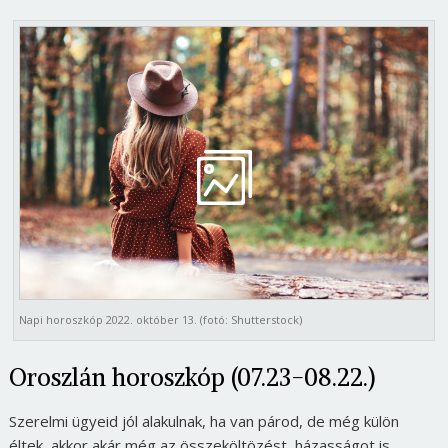
Napi horoszkóp 2022. október 13. (fotó: Shutterstock)
Oroszlán horoszkóp (07.23-08.22.)
Szerelmi ügyeid jól alakulnak, ha van párod, de még külön
éltek, akkor akár még az összeköltözést, házasságot is