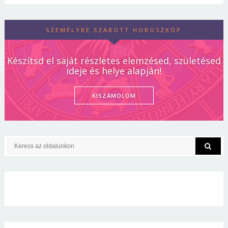
SZEMÉLYRE SZABOTT HOROSZKÓP
Készítsd el saját részletes elemzésed, születésed
ideje és helye alapján!
KISZÁMOLOM