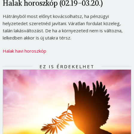
Halak horoszkóp (02.19-03.20.)
Hátrányból most előnyt kovácsolhatsz, ha pénzügyi
helyzetedet szeretnéd javítani. Váratlan fordulat közeleg,
talán lakásváltozást. De ha a környezeted nem is változna,
lelkedben akkor is új utakra térsz.
Halak havi horoszkóp
EZ IS ÉRDEKELHET