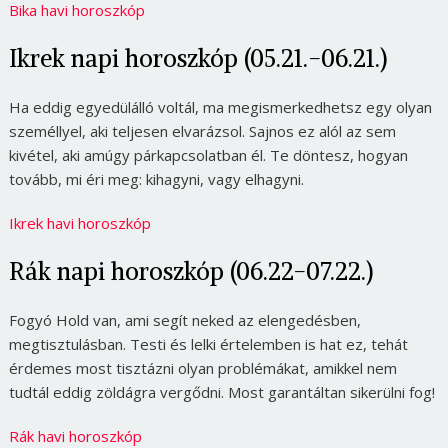
Bika havi horoszkóp
Ikrek napi horoszkóp (05.21.-06.21.)
Ha eddig egyedülálló voltál, ma megismerkedhetsz egy olyan
személlyel, aki teljesen elvarázsol. Sajnos ez alól az sem
kivétel, aki amúgy párkapcsolatban él. Te döntesz, hogyan
tovább, mi éri meg: kihagyni, vagy elhagyni.
Ikrek havi horoszkóp
Rák napi horoszkóp (06.22-07.22.)
Fogyó Hold van, ami segít neked az elengedésben,
megtisztulásban. Testi és lelki értelemben is hat ez, tehát
érdemes most tisztázni olyan problémákat, amikkel nem
tudtál eddig zöldágra vergődni. Most garantáltan sikerülni fog!
Rák havi horoszkóp