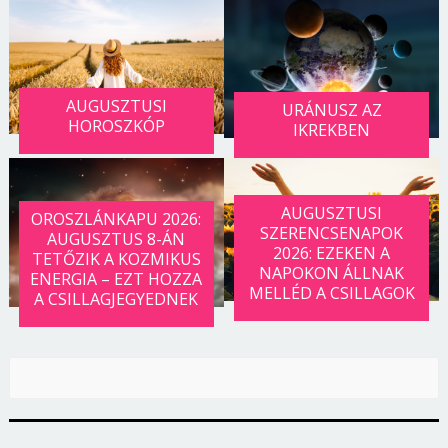
AUGUSZTUSI
URÁNUSZ AZ
HOROSZKÓP
IKREKBEN
AUGUSZTUSI
OROSZLÁNKAPU 2026:
SZERENCSENAPOK
AUGUSZTUS 8-ÁN
2026: EZEKEN A
TETŐZIK A KOZMIKUS
NAPOKON ÁLLNAK
ENERGIA – EZT HOZZA
MELLÉD A CSILLAGOK
A CSILLAGJEGYEDNEK