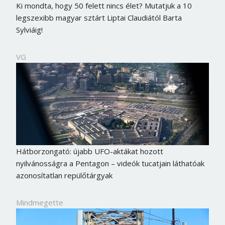
Ki mondta, hogy 50 felett nincs élet? Mutatjuk a 10
legszexibb magyar sztárt Liptai Claudiától Barta
Sylviáig!
VG
Hátborzongató: újabb UFO-aktákat hozott
nyilvánosságra a Pentagon – videók tucatjain láthatóak
azonosítatlan repülőtárgyak
Mindmegette