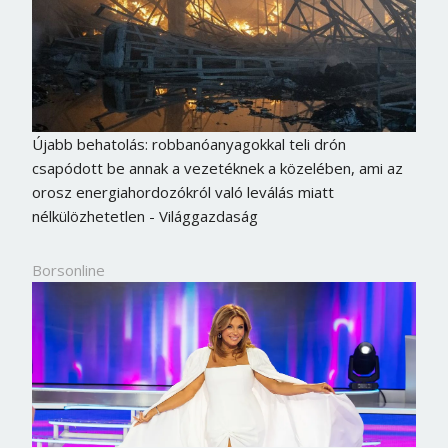
Újabb behatolás: robbanóanyagokkal teli drón
csapódott be annak a vezetéknek a közelében, ami az
orosz energiahordozókról való leválás miatt
nélkülözhetetlen - Világgazdaság
Borsonline