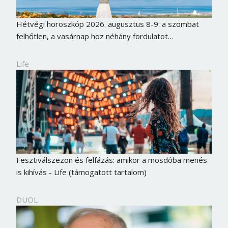
Jelszó
Hétvégi horoszkóp 2026. augusztus 8-9: a szombat
felhőtlen, a vasárnap hoz néhány fordulatot…
Mégse
Bejelentkezés
Life
Fesztiválszezon és felfázás: amikor a mosdóba menés
is kihívás - Life (támogatott tartalom)
DUOL