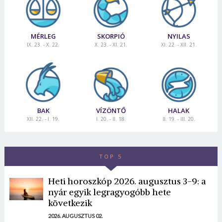
MÉRLEG
SKORPIÓ
NYILAS
IX. 23. - X. 22.
X. 23. - XI. 21.
XI. 22. - XII. 21.
BAK
VÍZÖNTŐ
HALAK
XII. 22. - I. 19.
I. 20. - II. 18.
II. 19. - III. 20.
TOP 5
Heti horoszkóp 2026. augusztus 3-9: a
nyár egyik legragyogóbb hete
következik
2026. AUGUSZTUS 02.