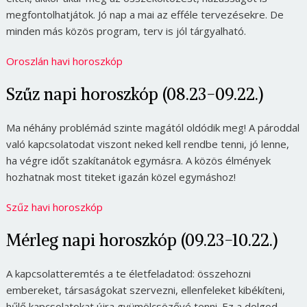
megfontolhatjátok. Jó nap a mai az efféle tervezésekre. De
minden más közös program, terv is jól tárgyalható.
Oroszlán havi horoszkóp
Szűz napi horoszkóp (08.23-09.22.)
Ma néhány problémád szinte magától oldódik meg! A pároddal
való kapcsolatodat viszont neked kell rendbe tenni, jó lenne,
ha végre időt szakítanátok egymásra. A közös élmények
hozhatnak most titeket igazán közel egymáshoz!
Szűz havi horoszkóp
Mérleg napi horoszkóp (09.23-10.22.)
A kapcsolatteremtés a te életfeladatod: összehozni
embereket, társaságokat szervezni, ellenfeleket kibékíteni,
hűlő kapcsolatokat újra gyümölcsözővé tenni. Ez a dolgod,