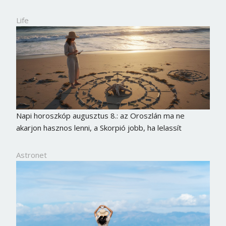
Life
Napi horoszkóp augusztus 8.: az Oroszlán ma ne
akarjon hasznos lenni, a Skorpió jobb, ha lelassít
Astronet
Borsonline bejelentkezés
E-mail cím vagy felhasználónév