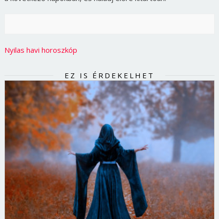
Nyilas havi horoszkóp
EZ IS ÉRDEKELHET