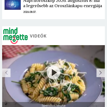
Napi horoszkóp 2026. augusztus 8: ma
a legerősebb az Oroszlánkapu energiája
2026.08.07.
VIDEÓK
Olasz és görög paradicsomsaláta