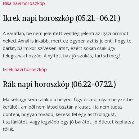
Bika havi horoszkóp
Ikrek napi horoszkóp (05.21.-06.21.)
A váratlan, be nem jelentett vendég jelenti az igazi örömöt
neked. Annál is inkább, mert ez egyben azt is jelenti, hogy te
bárkit, bármikor szívesen látsz, ezért sokan csak úgy
felugranak hozzád. A nyitott ház jó szokás, tartsd meg!
Ikrek havi horoszkóp
Rák napi horoszkóp (06.22-07.22.)
Ma sehogy sem találod a helyed. Úgy érzed, olyan helyzetbe
kerültél, amiből nem látod tisztán a kiutat. Ha nem tudsz
dönteni, hogyan tovább, keress fel egy asztrológust,
tisztánlátót, vagy legalább egy jó barátot. Jó ötletet kaphatsz
tőlük.