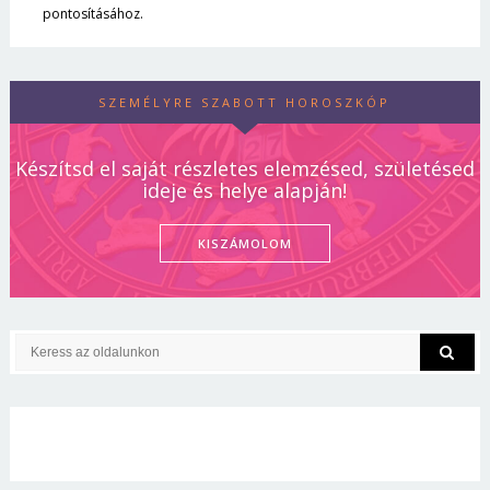
pontosításához.
SZEMÉLYRE SZABOTT HOROSZKÓP
Készítsd el saját részletes elemzésed, születésed
ideje és helye alapján!
KISZÁMOLOM