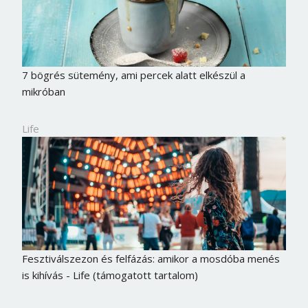
Jelszó
Mégse
Bejelentkezés
7 bögrés sütemény, ami percek alatt elkészül a
mikróban
Life
Fesztiválszezon és felfázás: amikor a mosdóba menés
is kihívás - Life (támogatott tartalom)