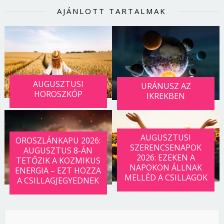
AJÁNLOTT TARTALMAK
AUGUSZTUSI
URÁNUSZ AZ
HOROSZKÓP
IKREKBEN
AUGUSZTUSI
OROSZLÁNKAPU 2026:
SZERENCSENAPOK
AUGUSZTUS 8-ÁN
2026: EZEKEN A
TETŐZIK A KOZMIKUS
NAPOKON ÁLLNAK
ENERGIA – EZT HOZZA
MELLÉD A CSILLAGOK
A CSILLAGJEGYEDNEK