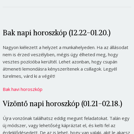
Bak napi horoszkóp (12.22-01.20.)
Nagyon kiélezett a helyzet a munkahelyeden. Ha az állásodat
nem is érzed veszélyben, mégis úgy élheted meg, hogy
vesztes pozícióba kerültél. Lehet azonban, hogy csupán
átmeneti lemondásra kényszerítenek a csillagok. Legyél
türelmes, várd ki a végét!
Bak havi horoszkóp
Vízöntő napi horoszkóp (01.21-02.18.)
Újra vonzónak találhatsz eddig megunt feladatokat. Talán egy
új módszer, vagy lehetőség kápráztat el, és kelti fel az
érdeklődésedett. De az is lehet, hogy van valaki, akit le akarsz