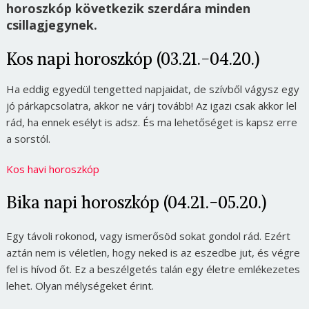
horoszkóp következik szerdára minden
csillagjegynek.
Kos napi horoszkóp (03.21.-04.20.)
Ha eddig egyedül tengetted napjaidat, de szívből vágysz egy
jó párkapcsolatra, akkor ne várj tovább! Az igazi csak akkor lel
rád, ha ennek esélyt is adsz. És ma lehetőséget is kapsz erre
a sorstól.
Kos havi horoszkóp
Bika napi horoszkóp (04.21.-05.20.)
Egy távoli rokonod, vagy ismerősöd sokat gondol rád. Ezért
aztán nem is véletlen, hogy neked is az eszedbe jut, és végre
fel is hívod őt. Ez a beszélgetés talán egy életre emlékezetes
lehet. Olyan mélységeket érint.