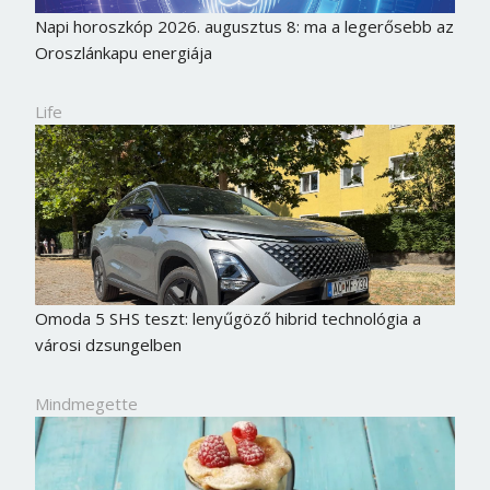
Napi horoszkóp 2026. augusztus 8: ma a legerősebb az
Oroszlánkapu energiája
Life
Omoda 5 SHS teszt: lenyűgöző hibrid technológia a
városi dzsungelben
Borsonline bejelentkezés
Mindmegette
E-mail cím vagy felhasználónév