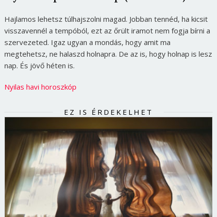
Hajlamos lehetsz túlhajszolni magad. Jobban tennéd, ha kicsit
visszavennél a tempóból, ezt az őrült iramot nem fogja bírni a
szervezeted. Igaz ugyan a mondás, hogy amit ma
megtehetsz, ne halaszd holnapra. De az is, hogy holnap is lesz
nap. És jövő héten is.
Nyilas havi horoszkóp
EZ IS ÉRDEKELHET