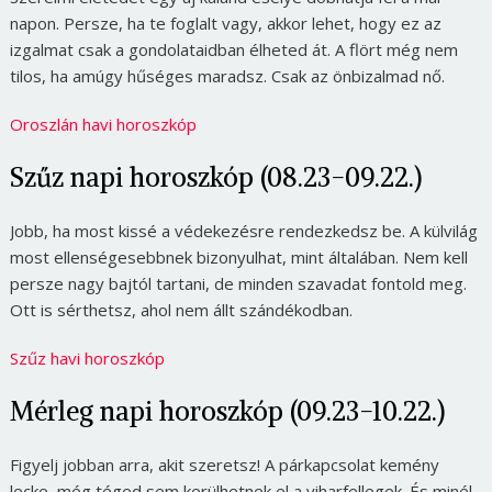
napon. Persze, ha te foglalt vagy, akkor lehet, hogy ez az
izgalmat csak a gondolataidban élheted át. A flört még nem
tilos, ha amúgy hűséges maradsz. Csak az önbizalmad nő.
Oroszlán havi horoszkóp
Szűz napi horoszkóp (08.23-09.22.)
Jobb, ha most kissé a védekezésre rendezkedsz be. A külvilág
most ellenségesebbnek bizonyulhat, mint általában. Nem kell
persze nagy bajtól tartani, de minden szavadat fontold meg.
Ott is sérthetsz, ahol nem állt szándékodban.
Szűz havi horoszkóp
Mérleg napi horoszkóp (09.23-10.22.)
Figyelj jobban arra, akit szeretsz! A párkapcsolat kemény
lecke, még téged sem kerülhetnek el a viharfellegek. És minél