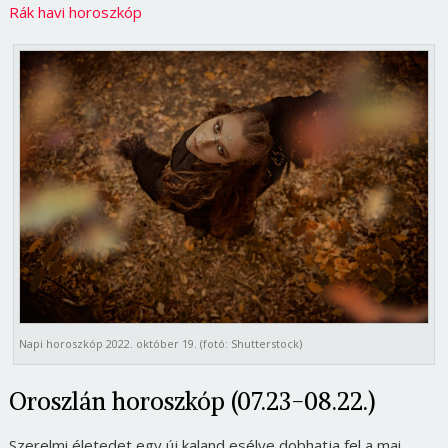
Rák havi horoszkóp
Napi horoszkóp 2022. október 19. (fotó: Shutterstock)
Oroszlán horoszkóp (07.23-08.22.)
Szerelmi életedet egy új kaland esélye dobhatja fel a mai