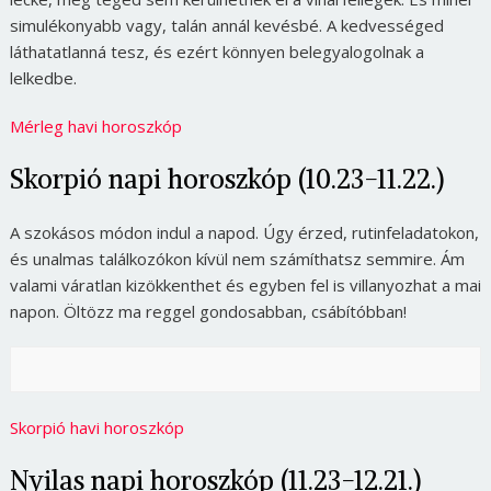
simulékonyabb vagy, talán annál kevésbé. A kedvességed
láthatatlanná tesz, és ezért könnyen belegyalogolnak a
lelkedbe.
Mérleg havi horoszkóp
Skorpió napi horoszkóp (10.23-11.22.)
A szokásos módon indul a napod. Úgy érzed, rutinfeladatokon,
és unalmas találkozókon kívül nem számíthatsz semmire. Ám
valami váratlan kizökkenthet és egyben fel is villanyozhat a mai
napon. Öltözz ma reggel gondosabban, csábítóbban!
Skorpió havi horoszkóp
Nyilas napi horoszkóp (11.23-12.21.)