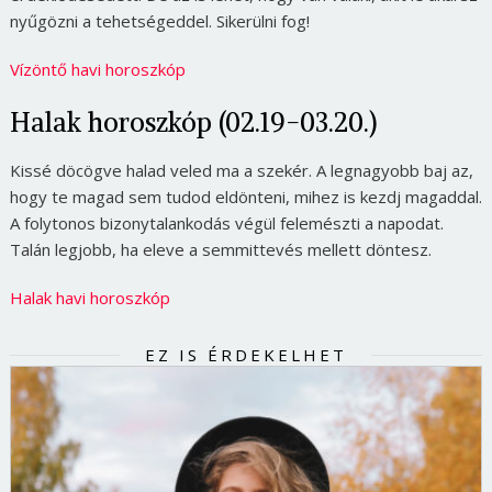
nyűgözni a tehetségeddel. Sikerülni fog!
Vízöntő havi horoszkóp
Halak horoszkóp (02.19-03.20.)
Kissé döcögve halad veled ma a szekér. A legnagyobb baj az,
hogy te magad sem tudod eldönteni, mihez is kezdj magaddal.
A folytonos bizonytalankodás végül felemészti a napodat.
Talán legjobb, ha eleve a semmittevés mellett döntesz.
Halak havi horoszkóp
EZ IS ÉRDEKELHET