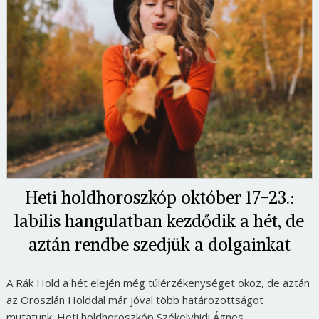
Heti holdhoroszkóp október 17-23.:
labilis hangulatban kezdődik a hét, de
aztán rendbe szedjük a dolgainkat
A Rák Hold a hét elején még túlérzékenységet okoz, de aztán
az Oroszlán Holddal már jóval több határozottságot
mutatunk. Heti holdhoroszkóp Székelyhidi Ágnes