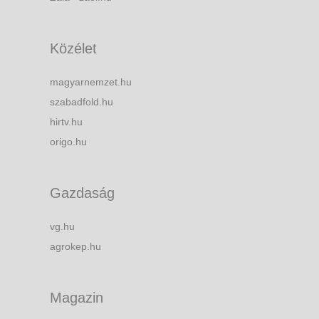
Közélet
magyarnemzet.hu
szabadfold.hu
hirtv.hu
origo.hu
Gazdaság
vg.hu
agrokep.hu
Magazin