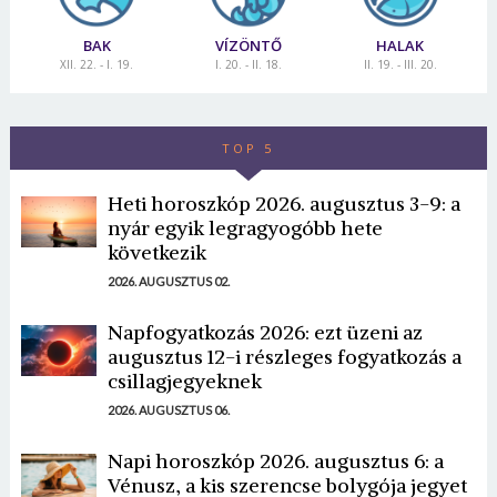
BAK
VÍZÖNTŐ
HALAK
XII. 22. - I. 19.
I. 20. - II. 18.
II. 19. - III. 20.
TOP 5
Heti horoszkóp 2026. augusztus 3-9: a
nyár egyik legragyogóbb hete
következik
2026. AUGUSZTUS 02.
Napfogyatkozás 2026: ezt üzeni az
augusztus 12-i részleges fogyatkozás a
csillagjegyeknek
2026. AUGUSZTUS 06.
Napi horoszkóp 2026. augusztus 6: a
Vénusz, a kis szerencse bolygója jegyet