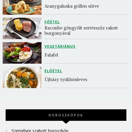
Aranygaluska grillen sütve
FŐÉTEL
Baconbe göngyölt sertésszűz rakott 
burgonyával
VEGETÁRIÁNUS
Falafel
ELŐÉTEL
Újházy tyúkhúsleves
HOROSZKÓPOK
Személyre szabott horoszkóp