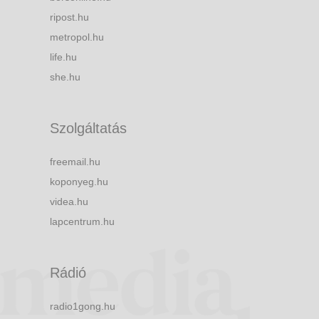
ripost.hu
metropol.hu
life.hu
she.hu
Szolgáltatás
freemail.hu
koponyeg.hu
videa.hu
lapcentrum.hu
Rádió
radio1gong.hu