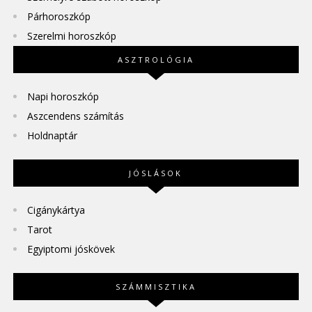
Párhoroszkóp
Szerelmi horoszkóp
ASZTROLÓGIA
Napi horoszkóp
Aszcendens számítás
Holdnaptár
JÓSLÁSOK
Cigánykártya
Tarot
Egyiptomi jóskövek
SZÁMMISZTIKA