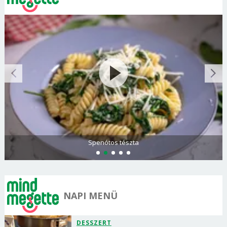
Spenótos tészta
NAPI MENÜ
DESSZERT