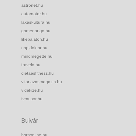
astronet.hu
automotor.hu
lakaskultura.hu
gamer.origo.hu
likebalaton.hu
napidoktor.hu
mindmegette.hu
travelo.hu
dietaesfitnesz.hu
vitorlazasmagazin.hu
videkize.hu
tvmusor.hu
Bulvár
borsonline.hu