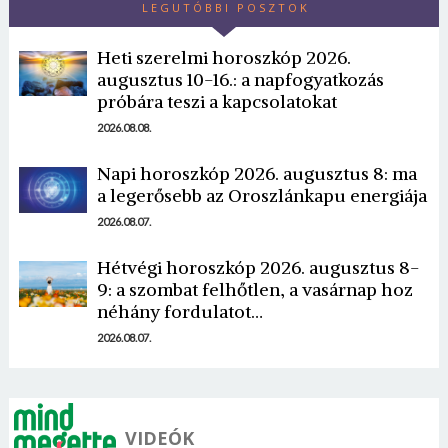
LEGUTÓBBI POSZTOK
Heti szerelmi horoszkóp 2026.
augusztus 10-16.: a napfogyatkozás
próbára teszi a kapcsolatokat
2026.08.08.
Borsonline bejelentkezés
Napi horoszkóp 2026. augusztus 8: ma
a legerősebb az Oroszlánkapu energiája
E-mail cím vagy felhasználónév
2026.08.07.
Hétvégi horoszkóp 2026. augusztus 8-
9: a szombat felhőtlen, a vasárnap hoz
Jelszó
néhány fordulatot…
2026.08.07.
Mégse
Bejelentkezés
VIDEÓK