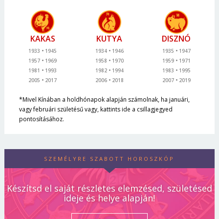
KAKAS
KUTYA
DISZNÓ
1933
1945
1934
1946
1935
1947
1957
1969
1958
1970
1959
1971
1981
1993
1982
1994
1983
1995
2005
2017
2006
2018
2007
2019
*Mivel Kínában a holdhónapok alapján számolnak, ha januári,
vagy februári születésű vagy, kattints ide a csillagjegyed
pontosításához.
SZEMÉLYRE SZABOTT HOROSZKÓP
Készítsd el saját részletes elemzésed, születésed
ideje és helye alapján!