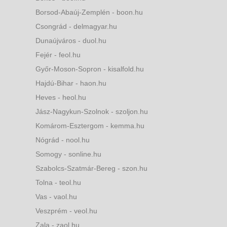
Borsod-Abaúj-Zemplén - boon.hu
Csongrád - delmagyar.hu
Dunaújváros - duol.hu
Fejér - feol.hu
Győr-Moson-Sopron - kisalfold.hu
Hajdú-Bihar - haon.hu
Heves - heol.hu
Jász-Nagykun-Szolnok - szoljon.hu
Komárom-Esztergom - kemma.hu
Nógrád - nool.hu
Somogy - sonline.hu
Szabolcs-Szatmár-Bereg - szon.hu
Tolna - teol.hu
Vas - vaol.hu
Veszprém - veol.hu
Zala - zaol.hu