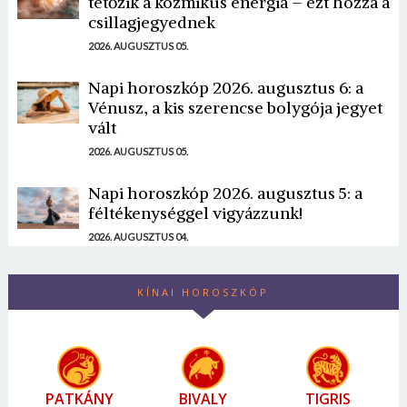
tetőzik a kozmikus energia – ezt hozza a
csillagjegyednek
2026. AUGUSZTUS 05.
Napi horoszkóp 2026. augusztus 6: a
Vénusz, a kis szerencse bolygója jegyet
vált
2026. AUGUSZTUS 05.
Napi horoszkóp 2026. augusztus 5: a
féltékenységgel vigyázzunk!
2026. AUGUSZTUS 04.
KÍNAI HOROSZKÓP
PATKÁNY
BIVALY
TIGRIS