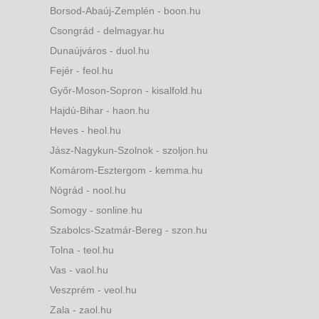
Borsod-Abaúj-Zemplén - boon.hu
Csongrád - delmagyar.hu
Dunaújváros - duol.hu
Fejér - feol.hu
Győr-Moson-Sopron - kisalfold.hu
Hajdú-Bihar - haon.hu
Heves - heol.hu
Jász-Nagykun-Szolnok - szoljon.hu
Komárom-Esztergom - kemma.hu
Nógrád - nool.hu
Somogy - sonline.hu
Szabolcs-Szatmár-Bereg - szon.hu
Tolna - teol.hu
Vas - vaol.hu
Veszprém - veol.hu
Zala - zaol.hu