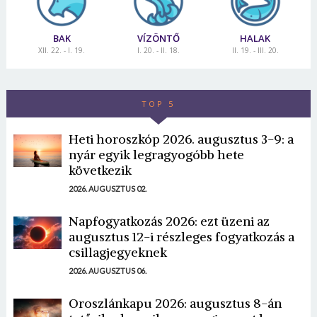
BAK
VÍZÖNTŐ
HALAK
XII. 22. - I. 19.
I. 20. - II. 18.
II. 19. - III. 20.
TOP 5
Heti horoszkóp 2026. augusztus 3-9: a
nyár egyik legragyogóbb hete
következik
2026. AUGUSZTUS 02.
Napfogyatkozás 2026: ezt üzeni az
augusztus 12-i részleges fogyatkozás a
csillagjegyeknek
2026. AUGUSZTUS 06.
Oroszlánkapu 2026: augusztus 8-án