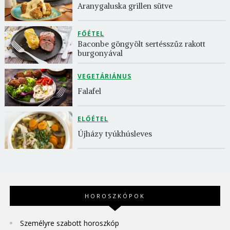
Aranygaluska grillen sütve
FŐÉTEL
Baconbe göngyölt sertésszűz rakott 
burgonyával
VEGETÁRIÁNUS
Falafel
ELŐÉTEL
Újházy tyúkhúsleves
HOROSZKÓPOK
Személyre szabott horoszkóp