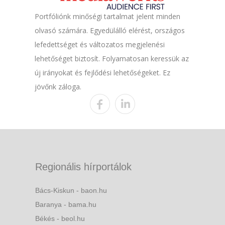
Portfóliónk minőségi tartalmat jelent minden
olvasó számára. Egyedülálló elérést, országos
lefedettséget és változatos megjelenési
lehetőséget biztosít. Folyamatosan keressük az
új irányokat és fejlődési lehetőségeket. Ez
jövőnk záloga.
Regionális hírportálok
Bács-Kiskun - baon.hu
Baranya - bama.hu
Békés - beol.hu