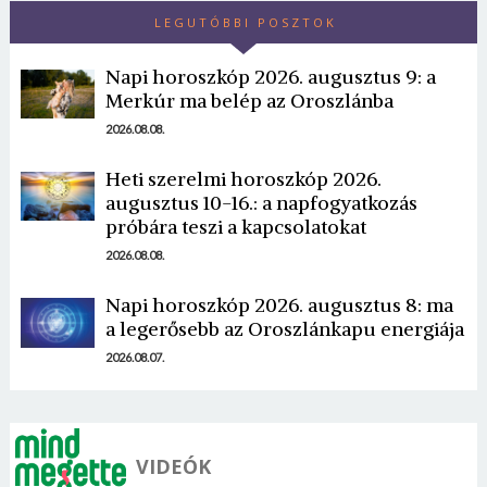
LEGUTÓBBI POSZTOK
Napi horoszkóp 2026. augusztus 9: a
Merkúr ma belép az Oroszlánba
2026.08.08.
Borsonline bejelentkezés
Heti szerelmi horoszkóp 2026.
augusztus 10-16.: a napfogyatkozás
próbára teszi a kapcsolatokat
E-mail cím vagy felhasználónév
2026.08.08.
Napi horoszkóp 2026. augusztus 8: ma
Jelszó
a legerősebb az Oroszlánkapu energiája
2026.08.07.
Mégse
Bejelentkezés
VIDEÓK