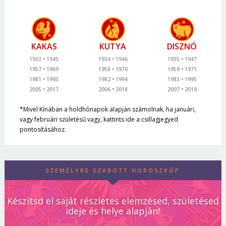
KAKAS
KUTYA
DISZNÓ
1933
1945
1934
1946
1935
1947
1957
1969
1958
1970
1959
1971
1981
1993
1982
1994
1983
1995
2005
2017
2006
2018
2007
2019
*Mivel Kínában a holdhónapok alapján számolnak, ha januári,
vagy februári születésű vagy, kattints ide a csillagjegyed
pontosításához.
SZEMÉLYRE SZABOTT HOROSZKÓP
Készítsd el saját részletes elemzésed, születésed
ideje és helye alapján!