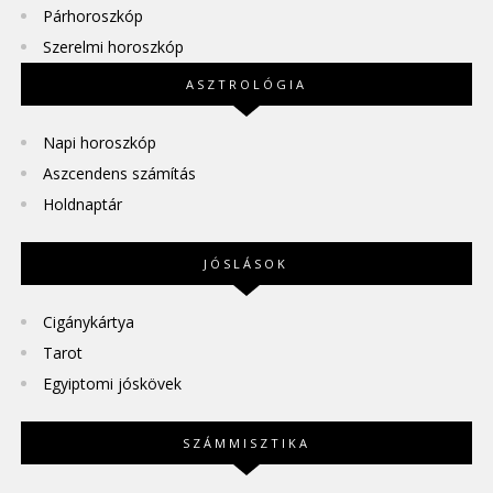
Párhoroszkóp
Szerelmi horoszkóp
ASZTROLÓGIA
Napi horoszkóp
Aszcendens számítás
Holdnaptár
JÓSLÁSOK
Cigánykártya
Tarot
Egyiptomi jóskövek
SZÁMMISZTIKA