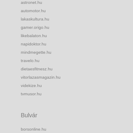
astronet.hu
automotor.hu
lakaskultura.hu
gamer.origo.hu
likebalaton.hu
napidoktor.hu
mindmegette.hu
travelo.hu
dietaesfitnesz.hu
vitorlazasmagazin.hu
videkize.hu
tvmusor.hu
Bulvár
borsonline.hu