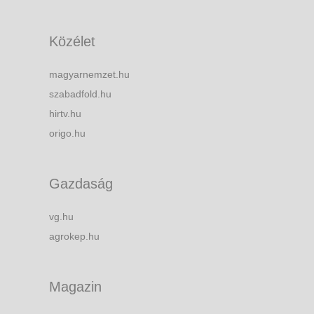
Közélet
magyarnemzet.hu
szabadfold.hu
hirtv.hu
origo.hu
Gazdaság
vg.hu
agrokep.hu
Magazin